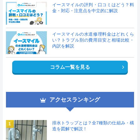
イースマイルの評判・口コミはどう？料
金・対応・注意点を中立的に解説
イースマイルの水道修理料金はどれくら
い？トラブル別の費用目安と相場比較・
内訳を解説
コラム一覧を見る
アクセスランキング
排水トラップとは？全7種類の仕組み・構
1
造を図解で解説！