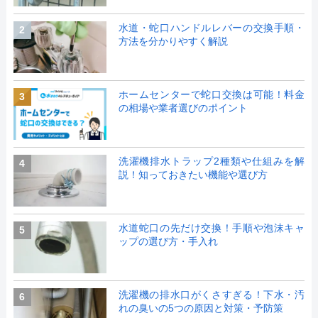
水道・蛇口ハンドルレバーの交換手順・
2
方法を分かりやすく解説
ホームセンターで蛇口交換は可能！料金
3
の相場や業者選びのポイント
洗濯機排水トラップ2種類や仕組みを解
4
説！知っておきたい機能や選び方
水道蛇口の先だけ交換！手順や泡沫キャ
5
ップの選び方・手入れ
洗濯機の排水口がくさすぎる！下水・汚
6
れの臭いの5つの原因と対策・予防策