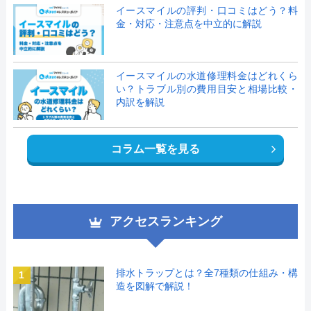
イースマイルの評判・口コミはどう？料
金・対応・注意点を中立的に解説
イースマイルの水道修理料金はどれくら
い？トラブル別の費用目安と相場比較・
内訳を解説
コラム一覧を見る
アクセスランキング
排水トラップとは？全7種類の仕組み・構
1
造を図解で解説！