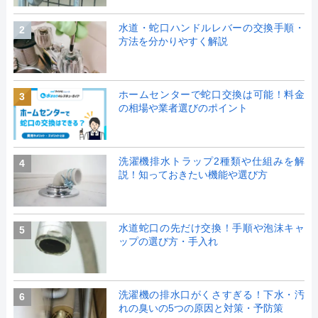
水道・蛇口ハンドルレバーの交換手順・
2
方法を分かりやすく解説
ホームセンターで蛇口交換は可能！料金
3
の相場や業者選びのポイント
洗濯機排水トラップ2種類や仕組みを解
4
説！知っておきたい機能や選び方
水道蛇口の先だけ交換！手順や泡沫キャ
5
ップの選び方・手入れ
洗濯機の排水口がくさすぎる！下水・汚
6
れの臭いの5つの原因と対策・予防策