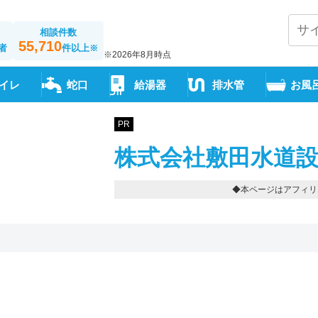
相談件数
55,710
者
件以上
※
※2026年8月時点
イレ
蛇口
給湯器
排水管
お風
PR
株式会社敷田水道設
◆本ページはアフィリ