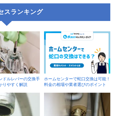
セスランキング
3
ンドルレバーの交換手
ホームセンターで蛇口交換は可能！
かりやすく解説
料金の相場や業者選びのポイント
6