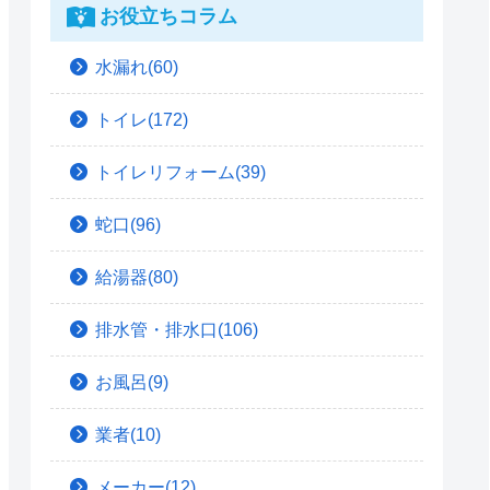
お役立ちコラム
水漏れ(60)
トイレ(172)
トイレリフォーム(39)
蛇口(96)
給湯器(80)
排水管・排水口(106)
お風呂(9)
業者(10)
メーカー(12)