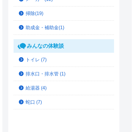
掃除(19)
助成金・補助金(1)
みんなの体験談
トイレ
(7)
排水口・排水管
(1)
給湯器
(4)
蛇口
(7)