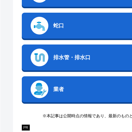
蛇口
排水管・排水口
業者
※本記事は公開時点の情報であり、最新のもの
PR