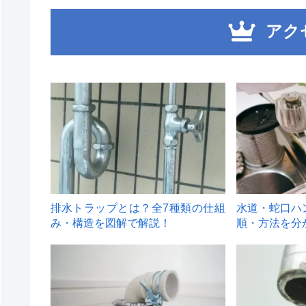
アク
1
2
排水トラップとは？全7種類の仕組
水道・蛇口ハ
み・構造を図解で解説！
順・方法を分
4
5