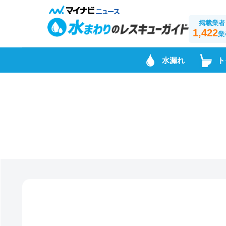
掲載業者
1,422
業
水漏れ
ト