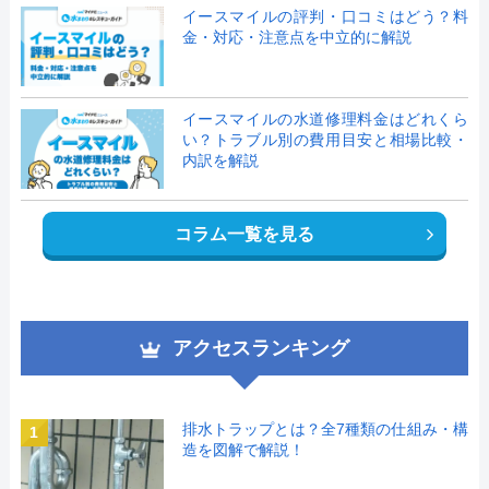
イースマイルの評判・口コミはどう？料
金・対応・注意点を中立的に解説
イースマイルの水道修理料金はどれくら
い？トラブル別の費用目安と相場比較・
内訳を解説
コラム一覧を見る
アクセスランキング
排水トラップとは？全7種類の仕組み・構
1
造を図解で解説！