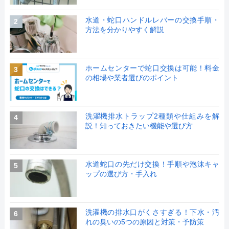
水道・蛇口ハンドルレバーの交換手順・
2
方法を分かりやすく解説
ホームセンターで蛇口交換は可能！料金
3
の相場や業者選びのポイント
洗濯機排水トラップ2種類や仕組みを解
4
説！知っておきたい機能や選び方
水道蛇口の先だけ交換！手順や泡沫キャ
5
ップの選び方・手入れ
洗濯機の排水口がくさすぎる！下水・汚
6
れの臭いの5つの原因と対策・予防策