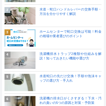
水道・蛇口ハンドルレバーの交換手順・
2
方法を分かりやすく解説
ホームセンターで蛇口交換は可能！料金
3
の相場や業者選びのポイント
洗濯機排水トラップ2種類や仕組みを解
4
説！知っておきたい機能や選び方
水道蛇口の先だけ交換！手順や泡沫キャ
5
ップの選び方・手入れ
洗濯機の排水口がくさすぎる！下水・汚
6
れの臭いの5つの原因と対策・予防策