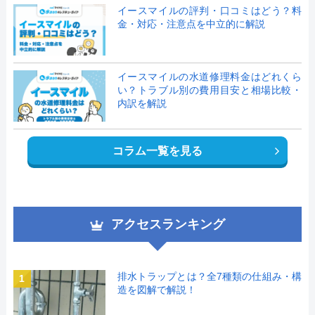
イースマイルの評判・口コミはどう？料
金・対応・注意点を中立的に解説
イースマイルの水道修理料金はどれくら
い？トラブル別の費用目安と相場比較・
内訳を解説
コラム一覧を見る
アクセスランキング
排水トラップとは？全7種類の仕組み・構
1
造を図解で解説！