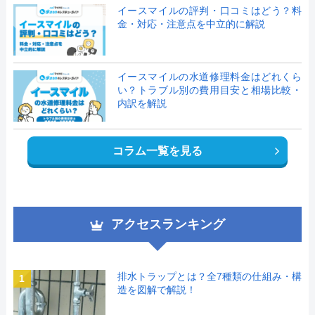
イースマイルの評判・口コミはどう？料
金・対応・注意点を中立的に解説
イースマイルの水道修理料金はどれくら
い？トラブル別の費用目安と相場比較・
内訳を解説
コラム一覧を見る
アクセスランキング
排水トラップとは？全7種類の仕組み・構
1
造を図解で解説！