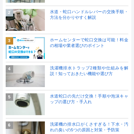
水道・蛇口ハンドルレバーの交換手順・
2
方法を分かりやすく解説
ホームセンターで蛇口交換は可能！料金
3
の相場や業者選びのポイント
洗濯機排水トラップ2種類や仕組みを解
4
説！知っておきたい機能や選び方
水道蛇口の先だけ交換！手順や泡沫キャ
5
ップの選び方・手入れ
洗濯機の排水口がくさすぎる！下水・汚
6
れの臭いの5つの原因と対策・予防策