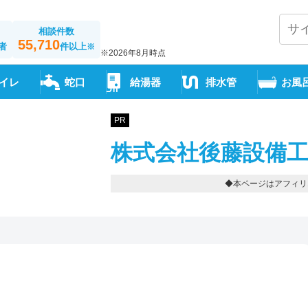
相談件数
55,710
者
件以上
※
※2026年8月時点
イレ
蛇口
給湯器
排水管
お風
PR
株式会社後藤設備工
◆本ページはアフィリ