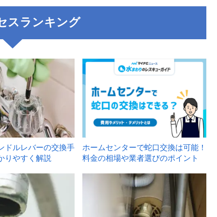
セスランキング
3
ンドルレバーの交換手
ホームセンターで蛇口交換は可能！
かりやすく解説
料金の相場や業者選びのポイント
6