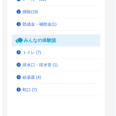
掃除(19)
助成金・補助金(1)
みんなの体験談
トイレ
(7)
排水口・排水管
(1)
給湯器
(4)
蛇口
(7)