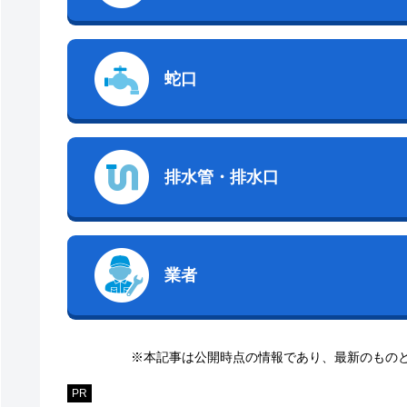
蛇口
排水管・排水口
業者
※本記事は公開時点の情報であり、最新のもの
PR