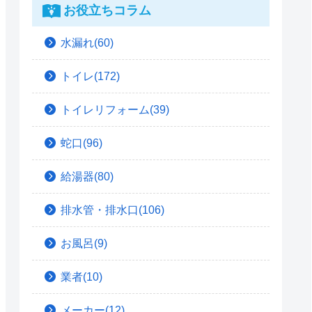
お役立ちコラム
水漏れ(60)
トイレ(172)
トイレリフォーム(39)
蛇口(96)
給湯器(80)
排水管・排水口(106)
お風呂(9)
業者(10)
メーカー(12)