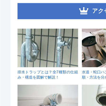
アク
1
2
排水トラップとは？全7種類の仕組
水道・蛇口ハ
み・構造を図解で解説！
順・方法を分
4
5