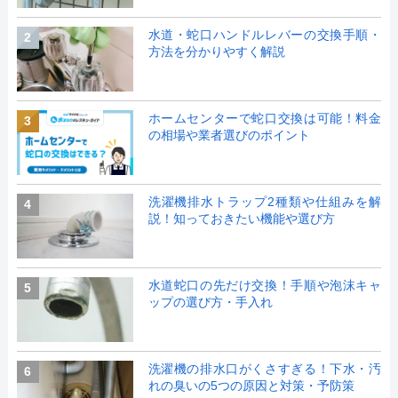
水道・蛇口ハンドルレバーの交換手順・
2
方法を分かりやすく解説
ホームセンターで蛇口交換は可能！料金
3
の相場や業者選びのポイント
洗濯機排水トラップ2種類や仕組みを解
4
説！知っておきたい機能や選び方
水道蛇口の先だけ交換！手順や泡沫キャ
5
ップの選び方・手入れ
洗濯機の排水口がくさすぎる！下水・汚
6
れの臭いの5つの原因と対策・予防策