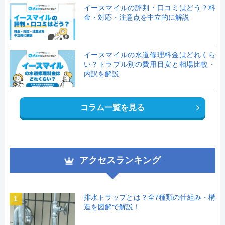
イースマイルの評判・口コミはどう？料
金・対応・注意点を中立的に解説
イースマイルの水道修理料金はどれくら
い？トラブル別の費用目安と相場比較・
内訳を解説
コラム一覧を見る
アクセスランキング
排水トラップとは？全7種類の仕組み・構
1
造を図解で解説！