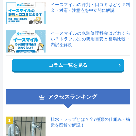
イースマイルの評判・口コミはどう？料
金・対応・注意点を中立的に解説
イースマイルの水道修理料金はどれくら
い？トラブル別の費用目安と相場比較・
内訳を解説
コラム一覧を見る
アクセスランキング
排水トラップとは？全7種類の仕組み・構
1
造を図解で解説！