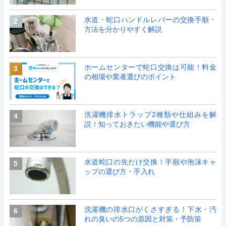
水道・蛇口ハンドルレバーの交換手順・
2
方法を分かりやすく解説
ホームセンターで蛇口交換は可能！料金
3
の相場や業者選びのポイント
洗濯機排水トラップ2種類や仕組みを解
4
説！知っておきたい機能や選び方
水道蛇口の先だけ交換！手順や泡沫キャ
5
ップの選び方・手入れ
洗濯機の排水口がくさすぎる！下水・汚
6
れの臭いの5つの原因と対策・予防策