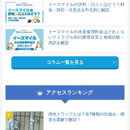
イースマイルの評判・口コミはどう？料
金・対応・注意点を中立的に解説
イースマイルの水道修理料金はどれくら
い？トラブル別の費用目安と相場比較・
内訳を解説
コラム一覧を見る
アクセスランキング
排水トラップとは？全7種類の仕組み・構
1
造を図解で解説！