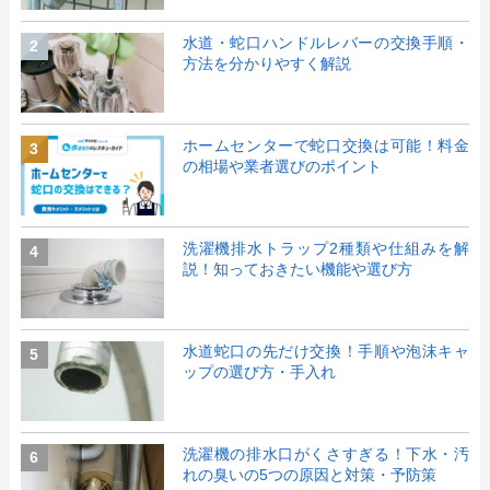
水道・蛇口ハンドルレバーの交換手順・
2
方法を分かりやすく解説
ホームセンターで蛇口交換は可能！料金
3
の相場や業者選びのポイント
洗濯機排水トラップ2種類や仕組みを解
4
説！知っておきたい機能や選び方
水道蛇口の先だけ交換！手順や泡沫キャ
5
ップの選び方・手入れ
洗濯機の排水口がくさすぎる！下水・汚
6
れの臭いの5つの原因と対策・予防策