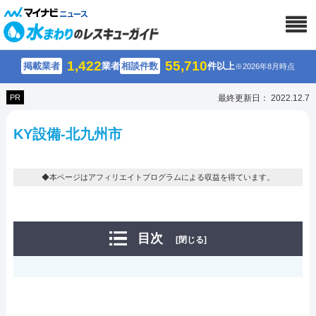
1,422
55,710
掲載業者
業者
相談件数
件以上
※2026年8月時点
PR
最終更新日： 2022.12.7
KY設備-北九州市
◆本ページはアフィリエイトプログラムによる収益を得ています。
目次
[閉じる]