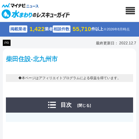
1,422
55,710
掲載業者
業者
相談件数
件以上
※2026年8月時点
PR
最終更新日： 2022.12.7
柴田住設-北九州市
◆本ページはアフィリエイトプログラムによる収益を得ています。
目次
[閉じる]