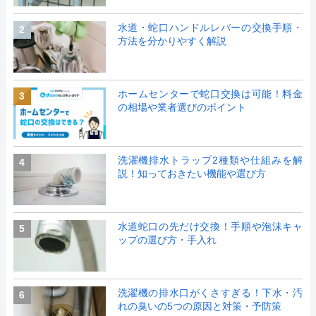
水道・蛇口ハンドルレバーの交換手順・
2
方法を分かりやすく解説
ホームセンターで蛇口交換は可能！料金
3
の相場や業者選びのポイント
洗濯機排水トラップ2種類や仕組みを解
4
説！知っておきたい機能や選び方
水道蛇口の先だけ交換！手順や泡沫キャ
5
ップの選び方・手入れ
洗濯機の排水口がくさすぎる！下水・汚
6
れの臭いの5つの原因と対策・予防策