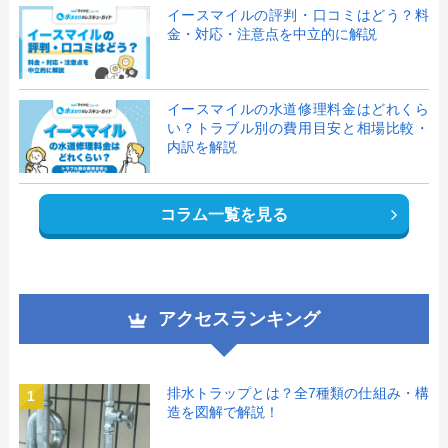
イースマイルの評判・口コミはどう？料
金・対応・注意点を中立的に解説
イースマイルの水道修理料金はどれくら
い？トラブル別の費用目安と相場比較・
内訳を解説
コラム一覧を見る
アクセスランキング
排水トラップとは？全7種類の仕組み・構
1
造を図解で解説！