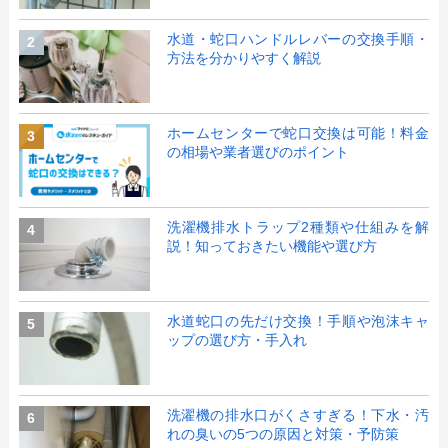
水道・蛇口ハンドルレバーの交換手順・
2
方法を分かりやすく解説
ホームセンターで蛇口交換は可能！料金
3
の相場や業者選びのポイント
洗濯機排水トラップ2種類や仕組みを解
4
説！知っておきたい機能や選び方
水道蛇口の先だけ交換！手順や泡沫キャ
5
ップの選び方・手入れ
洗濯機の排水口がくさすぎる！下水・汚
6
れの臭いの5つの原因と対策・予防策