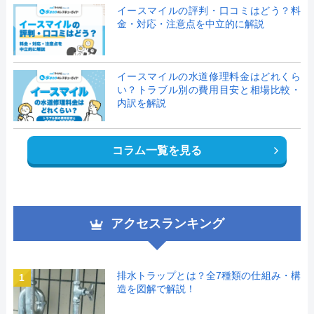
イースマイルの評判・口コミはどう？料
金・対応・注意点を中立的に解説
イースマイルの水道修理料金はどれくら
い？トラブル別の費用目安と相場比較・
内訳を解説
コラム一覧を見る
アクセスランキング
排水トラップとは？全7種類の仕組み・構
1
造を図解で解説！