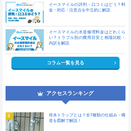
イースマイルの評判・口コミはどう？料
金・対応・注意点を中立的に解説
イースマイルの水道修理料金はどれくら
い？トラブル別の費用目安と相場比較・
内訳を解説
コラム一覧を見る
アクセスランキング
排水トラップとは？全7種類の仕組み・構
1
造を図解で解説！