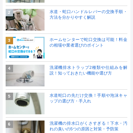
水道・蛇口ハンドルレバーの交換手順・
2
方法を分かりやすく解説
ホームセンターで蛇口交換は可能！料金
3
の相場や業者選びのポイント
洗濯機排水トラップ2種類や仕組みを解
4
説！知っておきたい機能や選び方
水道蛇口の先だけ交換！手順や泡沫キャ
5
ップの選び方・手入れ
洗濯機の排水口がくさすぎる！下水・汚
6
れの臭いの5つの原因と対策・予防策