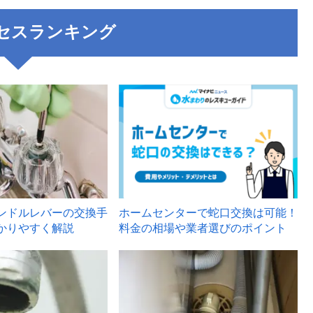
セスランキング
3
ンドルレバーの交換手
ホームセンターで蛇口交換は可能！
かりやすく解説
料金の相場や業者選びのポイント
6