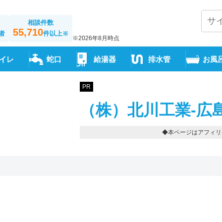
相談件数
55,710
者
件以上
※
※2026年8月時点
イレ
蛇口
給湯器
排水管
お風
PR
（株）北川工業-広
◆本ページはアフィリ