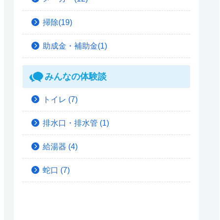
掃除(19)
助成金・補助金(1)
みんなの体験談
トイレ
(7)
排水口・排水管
(1)
給湯器
(4)
蛇口
(7)