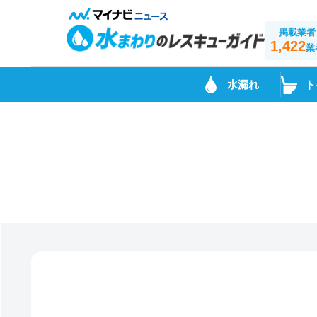
掲載業者
1,422
業
水漏れ
ト