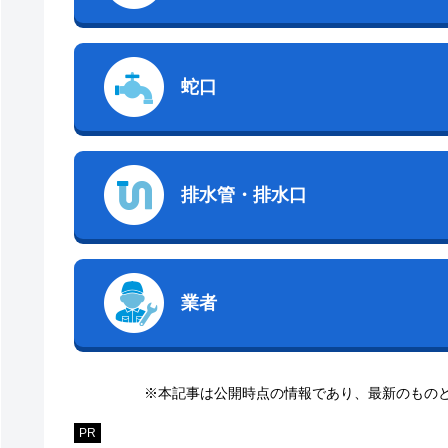
蛇口
排水管・排水口
業者
※本記事は公開時点の情報であり、最新のもの
PR