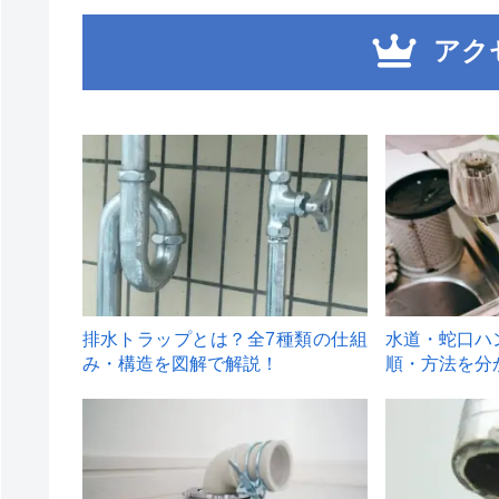
アク
1
2
排水トラップとは？全7種類の仕組
水道・蛇口ハ
み・構造を図解で解説！
順・方法を分
4
5