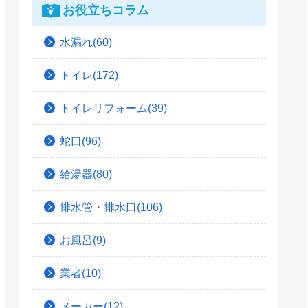
お役立ちコラム
水漏れ(60)
トイレ(172)
トイレリフォーム(39)
蛇口(96)
給湯器(80)
排水管・排水口(106)
お風呂(9)
業者(10)
メーカー(12)