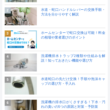
水道・蛇口ハンドルレバーの交換手順・
2
方法を分かりやすく解説
ホームセンターで蛇口交換は可能！料金
3
の相場や業者選びのポイント
洗濯機排水トラップ2種類や仕組みを解
4
説！知っておきたい機能や選び方
水道蛇口の先だけ交換！手順や泡沫キャ
5
ップの選び方・手入れ
洗濯機の排水口がくさすぎる！下水・汚
6
れの臭いの5つの原因と対策・予防策