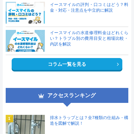
イースマイルの評判・口コミはどう？料
金・対応・注意点を中立的に解説
イースマイルの水道修理料金はどれくら
い？トラブル別の費用目安と相場比較・
内訳を解説
コラム一覧を見る
アクセスランキング
排水トラップとは？全7種類の仕組み・構
1
造を図解で解説！