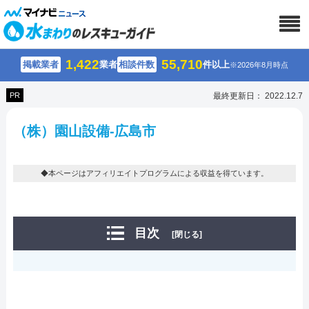
1,422
55,710
掲載業者
業者
相談件数
件以上
※2026年8月時点
PR
最終更新日： 2022.12.7
（株）園山設備-広島市
◆本ページはアフィリエイトプログラムによる収益を得ています。
目次
[閉じる]