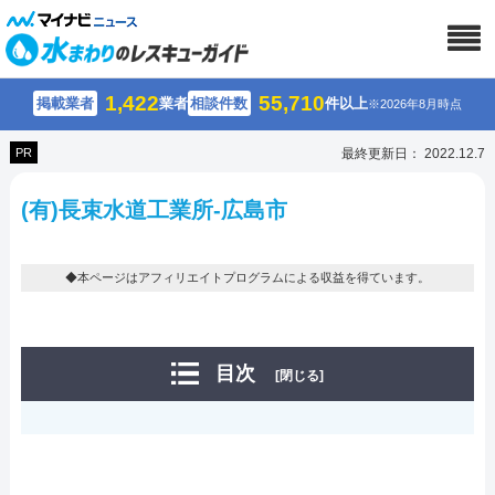
1,422
55,710
掲載業者
業者
相談件数
件以上
※2026年8月時点
PR
最終更新日： 2022.12.7
(有)長束水道工業所-広島市
◆本ページはアフィリエイトプログラムによる収益を得ています。
目次
[閉じる]