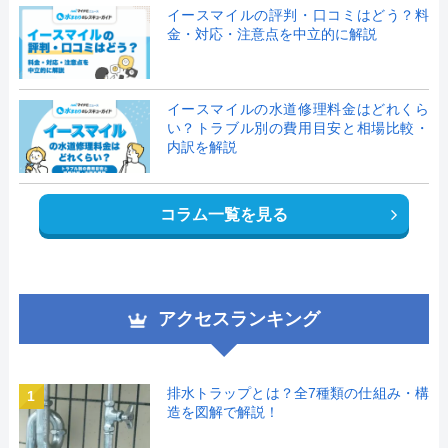
イースマイルの評判・口コミはどう？料
金・対応・注意点を中立的に解説
イースマイルの水道修理料金はどれくら
い？トラブル別の費用目安と相場比較・
内訳を解説
コラム一覧を見る
アクセスランキング
排水トラップとは？全7種類の仕組み・構
1
造を図解で解説！