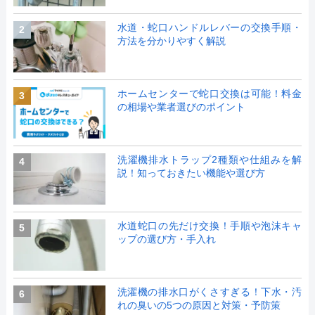
水道・蛇口ハンドルレバーの交換手順・
2
方法を分かりやすく解説
ホームセンターで蛇口交換は可能！料金
3
の相場や業者選びのポイント
洗濯機排水トラップ2種類や仕組みを解
4
説！知っておきたい機能や選び方
水道蛇口の先だけ交換！手順や泡沫キャ
5
ップの選び方・手入れ
洗濯機の排水口がくさすぎる！下水・汚
6
れの臭いの5つの原因と対策・予防策