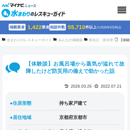
1,422
55,710
掲載業者
業者
相談件数
件以上
※2026年8月時点
水まわりのレスキューガイド
みんなの体験談
排水口・排水管
【体験
【体験談】お風呂場から蒸気が溢れて故
障したけど防災用の備えで助かった話
2026.03.25
2022.07.21
●住居形態
持ち家戸建て
●居住地域
京都府京都市