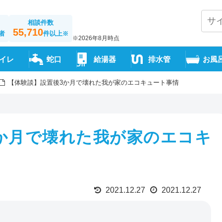
相談件数
55,710
者
件以上
※
※2026年8月時点
イレ
蛇口
給湯器
排水管
お風
【体験談】設置後3か月で壊れた我が家のエコキュート事情
か月で壊れた我が家のエコキ
2021.12.27
2021.12.27