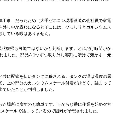
気工事士だったため（大手ゼネコン現場派遣の会社員で家電
を外し中が露わになるとそこには、びっしりとカルシウムス
観している暇はありません。
現状復帰も可能ではないかと判断します。どれだけ時間がか
れました。部品を1つずつ取り外し溶剤に漬けて溶かす。元
と共に配管を伝いタンクに移される。タンクの湯は温度の層
て、上の部分のカルシウムスケール付着がひどく、詰まって
出ていたことが判明しました。
った場所に戻すのも簡単です。下から順番に作業を始め夕方
はスケールで詰まっているので困難が予想されました。