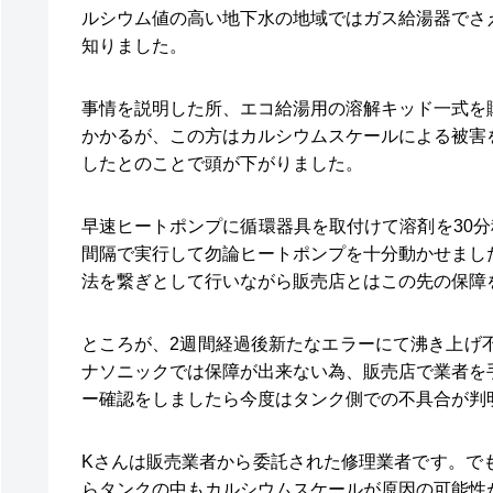
ルシウム値の高い地下水の地域ではガス給湯器でさ
知りました。
事情を説明した所、エコ給湯用の溶解キッド一式を
かかるが、この方はカルシウムスケールによる被害
したとのことで頭が下がりました。
早速ヒートポンプに循環器具を取付けて溶剤を30
間隔で実行して勿論ヒートポンプを十分動かせまし
法を繋ぎとして行いながら販売店とはこの先の保障
ところが、2週間経過後新たなエラーにて沸き上げ
ナソニックでは保障が出来ない為、販売店で業者を
ー確認をしましたら今度はタンク側での不具合が判
Kさんは販売業者から委託された修理業者です。で
らタンクの中もカルシウムスケールが原因の可能性