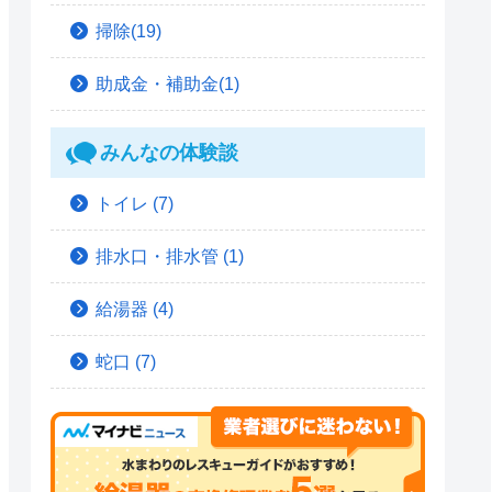
掃除(19)
助成金・補助金(1)
みんなの体験談
トイレ
(7)
排水口・排水管
(1)
給湯器
(4)
蛇口
(7)