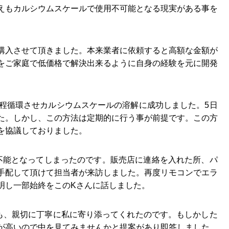
えもカルシウムスケールで使用不可能となる現実がある事を
購入させて頂きました。本来業者に依頼すると高額な金額が
をご家庭で低価格で解決出来るように自身の経験を元に開発
分程循環させカルシウムスケールの溶解に成功しました。5日
た。しかし、この方法は定期的に行う事が前提です。この方
を協議しておりました。
不能となってしまったのです。販売店に連絡を入れた所、パ
手配して頂けて担当者が来訪しました。再度リモコンでエラ
明し一部始終をこのKさんに話しました。
も、親切に丁寧に私に寄り添ってくれたのです。もしかした
が高いので中を見てみませんかと提案があり即答しました。