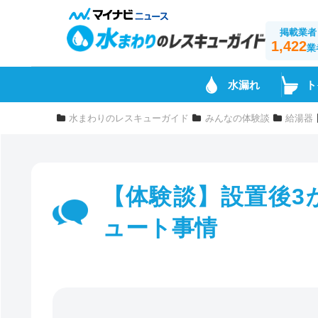
掲載業者
1,422
業
水漏れ
ト
水まわりのレスキューガイド
みんなの体験談
給湯器
【体験談】設置後3
ュート事情