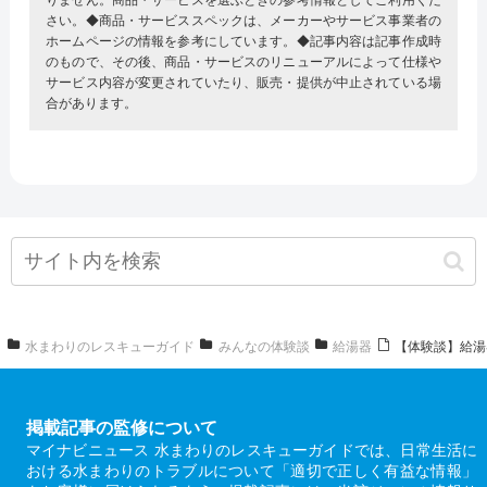
りません。商品・サービスを選ぶときの参考情報としてご利用くだ
さい。◆商品・サービススペックは、メーカーやサービス事業者の
ホームページの情報を参考にしています。◆記事内容は記事作成時
のもので、その後、商品・サービスのリニューアルによって仕様や
サービス内容が変更されていたり、販売・提供が中止されている場
合があります。
水まわりのレスキューガイド
みんなの体験談
給湯器
【体験談】給湯
掲載記事の監修について
マイナビニュース 水まわりのレスキューガイドでは、日常生活に
おける水まわりのトラブルについて「適切で正しく有益な情報」