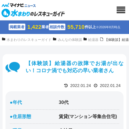
1,422
55,710
掲載業者
業者
相談件数
件以上
※2026年8月時点
水まわりのレスキューガイド
みんなの体験談
給湯器
【体験談】給湯
【体験談】給湯器の故障でお湯が出な
い！コロナ渦でも対応の早い業者さん
2022.01.24
2022.01.24
●年代
30代
●住居形態
賃貸(マンション等集合住宅)