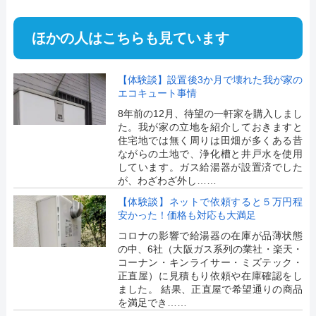
ほかの人はこちらも見ています
【体験談】設置後3か月で壊れた我が家の
エコキュート事情
8年前の12月、待望の一軒家を購入しまし
た。我が家の立地を紹介しておきますと
住宅地では無く周りは田畑が多くある昔
ながらの土地で、浄化槽と井戸水を使用
しています。ガス給湯器が設置済でした
が、わざわざ外し……
【体験談】ネットで依頼すると５万円程
安かった！価格も対応も大満足
コロナの影響で給湯器の在庫が品薄状態
の中、6社（大阪ガス系列の業社・楽天・
コーナン・キンライサー・ミズテック・
正直屋）に見積もり依頼や在庫確認をし
ました。 結果、正直屋で希望通りの商品
を満足でき……