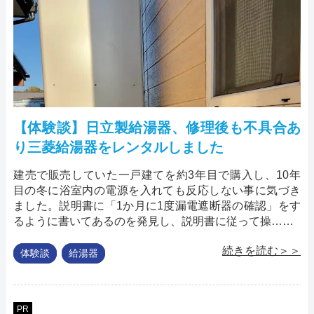
【体験談】日立製給湯器、修理後も不具合あ
り三菱給湯器をレンタルしました
建売で販売していた一戸建てを約3年目で購入し、10年
目の冬に浴室内の電源を入れても反応しない事に気づき
ました。説明書に「1か月に1度漏電遮断器の確認」をす
るように書いてあるのを発見し、説明書に従って操……
続きを読む＞＞
体験談
給湯器
PR