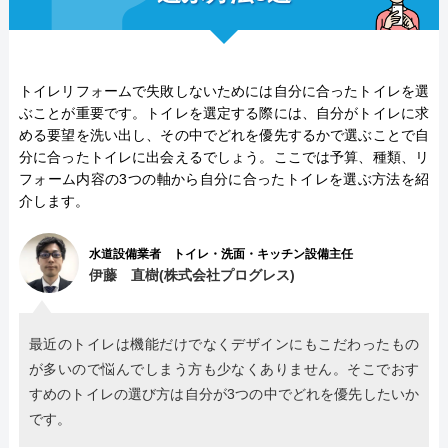
施工事例ページ
https://www.esmile-24.com/result/
本社所在地
〒458-0007
保証・保険
10年施工保証
愛知県名古屋市緑区篭山二丁目1225番地
メ―カ―保証に追加する延長保証
トイレリフォームで失敗しないためには自分に合ったトイレを選
許認可・資格
給水装置工事主任技術者
管工事施工管理技士
ぶことが重要です。トイレを選定する際には、自分がトイレに求
建築士
める要望を洗い出し、その中でどれを優先するかで選ぶことで自
分に合ったトイレに出会えるでしょう。ここでは予算、種類、リ
詳細は公式HPでご確認ください
フォーム内容の3つの軸から自分に合ったトイレを選ぶ方法を紹
介します。
支払い方法
水道設備業者 トイレ・洗面・キッチン設備主任
現金
銀行振込
伊藤 直樹(株式会社プログレス)
クレジットカード
後払い
最近のトイレは機能だけでなくデザインにもこだわったもの
ローン
コード決済
が多いので悩んでしまう方も少なくありません。そこでおす
すめのトイレの選び方は自分が3つの中でどれを優先したいか
電子マネー
代引き
です。