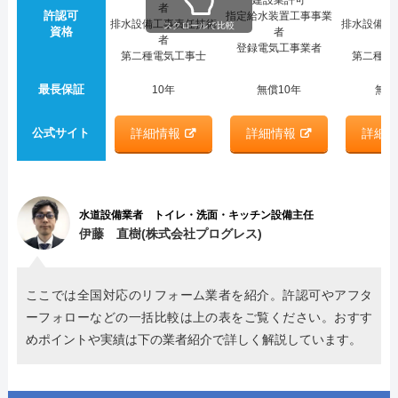
者
許認可
指定給水装置工事事業
排水設備工事責任技術
排水設備工
スクロールで比較
資格
者
者
登録電気工事業者
第二種電気工事士
第二種電
最長保証
10年
無償10年
無償
公式サイト
詳細情報
詳細情報
詳細
水道設備業者 トイレ・洗面・キッチン設備主任
伊藤 直樹(株式会社プログレス)
ここでは全国対応のリフォーム業者を紹介。許認可やアフタ
ーフォローなどの一括比較は上の表をご覧ください。おすす
めポイントや実績は下の業者紹介で詳しく解説しています。