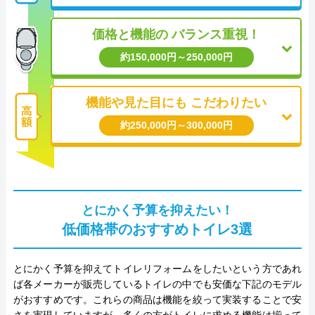
運営会社
株式会社イ―スマイル
価格と機能の
バランス重視！
約150,000円～250,000円
代表者
島村禮孝
創業・設立
平成4年6月1日創業
機能や見た目にも
こだわりたい
本社所在地
〒542-0066
約250,000円～300,000円
大阪府大阪市中央区瓦屋町3丁目7-3 イ―
スマイルビル
とにかく予算を抑えたい！
低価格帯のおすすめトイレ3選
とにかく予算を抑えてトイレリフォームをしたいという方であれ
ば各メーカーが販売しているトイレの中でも安価な下記のモデル
がおすすめです。これらの商品は機能を絞って実装することで安