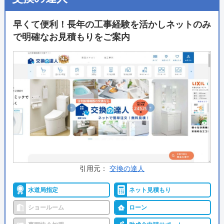
り、表示価格以外は一切かからないので安心です。出
定休日
なし
張料金や見積もり料金はかからず、トイレ交換ではか
早くて便利！長年の工事経験を活かしネットのみ
かせない「排水形式の確認」や「取付可能トイレの紹
累計実績
ご利用者数30万名様突破
で明確なお見積もりをご案内
介」も無料で行ってくれるので、まずは気軽に相談し
施工事例ページ
https://www.sunrefre.jp/blog/
てみてはいかがでしょうか。
保証・保険
全品無料10年保証
許認可・資格
建設業許可
公式サイトで
指定給水装置工事事業者
料金詳細を見る
登録電気工事業者
今すぐ電話で相談する
詳細は公式HPでご確認ください
0120-221-611
受付時間： 24時間
支払い方法
引用元：
交換の達人
現金
銀行振込
ハウスラボホーム の基本情報
水道局指定
ネット見積もり
クレジットカード
後払い
運営会社
株式会社ハウスラボ
ショールーム
ローン
ローン
コード決済
代表者
丸山英利