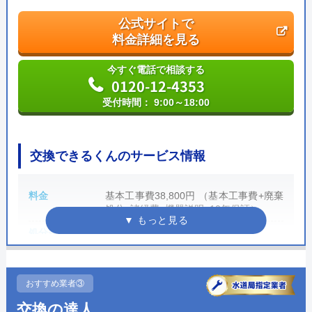
主任技術者
責任技術者
公式サイトで
建設業許可
電気工事士
料金詳細を見る
管工事施工管理技士
建築士
今すぐ電話で相談する
0120-12-4353
インテリア
福祉住環境
コーディネーター
コーディネーター
受付時間： 9:00～18:00
ハウスラボホーム がおすすめの理由
交換できるくんのサービス情報
ハウスラボホームは全国32拠点でサービスを展開して
いる水道局指定工事店です。スタッフレベルが高く、
料金
基本工事費38,800円 （基本工事費+廃棄
処分+諸経費+機器説明+10年保証）
個人宅だけでなく企業実績も豊富なため安心して依頼
処分費
基本工事費に含む
することができるでしょう。
支払い方法
クレジットカード、楽天ペイ、コンビニ
あと払い、かんたん分割払い、銀行振り
ホームページで表示されている価格は、商品代金・工
込み、現金払い
おすすめ業者③
事費・処分費などすべてを含んだ最終金額となってお
交換の達人
営業時間
9:00～18:00