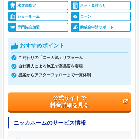
0120-12-4353
現金
銀行振込
水道局指定
ネット見積もり
受付時間： 9:00～18:00
ショールーム
ローン
クレジットカード
後払い
専門協会加盟
助成金申請サポート
ローン
コード決済
交換できるくん の基本情報
おすすめポイント
電子マネー
代引き
運営会社
株式会社交換できるくん
こだわりの「ニッカ流」リフォーム
代表者
栗原将
自社職人による施工で高品質を実現
資格
提案からアフターフォローまで一貫体制
創業・設立
1998年11月13日設立
給水装置工事
排水設備工事
主任技術者
責任技術者
本社所在地
〒150-0011
公式サイトで
東京都渋谷区東1丁目26-20 東京建物東渋
建設業許可
電気工事士
料金詳細を見る
谷ビル
管工事施工管理技士
建築士
ニッカホームのサービス情報
インテリア
福祉住環境
コーディネーター
コーディネーター