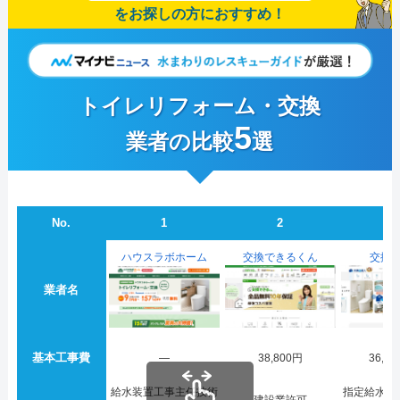
をお探しの方におすすめ！
トイレリフォーム・交換
5
業者の比較
選
No.
1
2
3
ハウスラボホーム
交換できるくん
交換
業者名
基本工事費
―
38,800円
36,3
給水装置工事主任技術
指定給水装
建設業許可