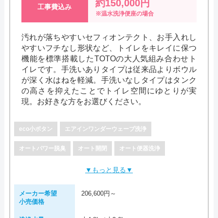
約150,000円
工事費込み
※温水洗浄便座の場合
汚れが落ちやすいセフィオンテクト、お手入れし
やすいフチなし形状など、トイレをキレイに保つ
機能を標準搭載したTOTOの大人気組み合わせト
イレです。手洗いありタイプは従来品よりボウル
が深く水はねを軽減。手洗いなしタイプはタンク
の高さを抑えたことでトイレ空間にゆとりが実
現。お好きな方をお選びください。
eco小ボタン
エアインワンダーウェーブ洗浄
オートパワー脱臭
オート開閉
オート便器洗浄
▼もっと見る▼
メーカー希望
206,600円～
小売価格