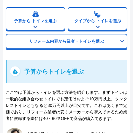
資格
予算から
トイレを選ぶ
タイプから
トイレを選ぶ
給水装置工事
排水設備工事
主任技術者
責任技術者
建設業許可
電気工事士
リフォーム内容から業者・トイレを選ぶ
管工事施工管理技士
建築士
インテリア
福祉住環境
コーディネーター
コーディネーター
予算からトイレを選ぶ
イースマイル がおすすめの理由
ここでは予算からトイレを選ぶ方法を紹介します。まずトイレは
一般的な組み合わせトイレでも定価はおよそ10万円以上、タンク
株式会社イースマイルは水道設備の専門業者で、急な
レストイレともなると30万円以上が目安です。これはあくまで定
水トラブルはもちろんリフォームにも対応している業
価であり、リフォーム業者は安くメーカーから購入できるため業
者です。水まわり設備の専門店のため施工経験が豊富
者に依頼する際には40～60％OFFで商品が購入できます。
な熟練スタッフによる施工を依頼できます。豊富な経