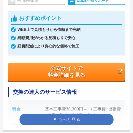
専門協会加盟
助成金申請サポート
電子マネー
代引き
創業・設立
平成21年5月1日設立
おすすめポイント
本社所在地
〒556-0014
WEB上で見積もりから依頼まで完結
大阪府大阪市浪速区大国2丁目1番6号
資格
総額費用がわかる見積もりで安心
給水装置工事
排水設備工事
経費削減により良心的な価格で施工
主任技術者
責任技術者
建設業許可
電気工事士
公式サイトで
管工事施工管理技士
建築士
料金詳細を見る
インテリア
福祉住環境
コーディネーター
コーディネーター
交換の達人のサービス情報
料金
基本工事費36,300円～ （工事費+出張費
交換できるくん がおすすめの理由
+撤去・処分+諸経費+保証）
「交換できるくん」は住宅設備のネット注文ができる
処分費
基本工事費に含む
業者です。東証グロース上場企業であり、商品・工事