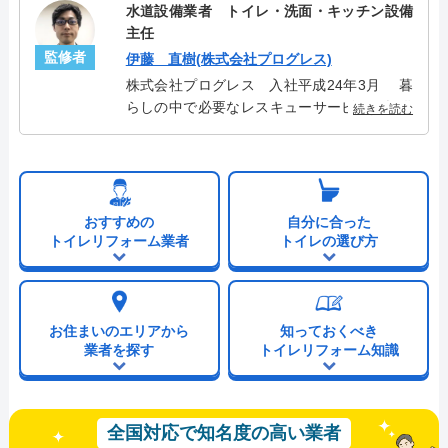
水道設備業者 トイレ・洗面・キッチン設備
主任
監修者
伊藤 直樹(株式会社プログレス)
株式会社プログレス 入社平成24年3月 暮
らしの中で必要なレスキューサービスを提供
続きを読む
する株式会社プログレスにてトイレ・洗面・
キッチン周りの設備主任を担当。水回り業務
に8年従事し、累計3000件のトイレ・洗面・
キッチン関連のトラブルを解決。多くのお客
様に信頼される「トイレ・洗面・キッチン」
おすすめの
自分に合った
のスペシャリスト。
トイレリフォーム業者
トイレの選び方
お住まいのエリアから
知っておくべき
業者を探す
トイレリフォーム知識
全国対応で知名度の高い業者