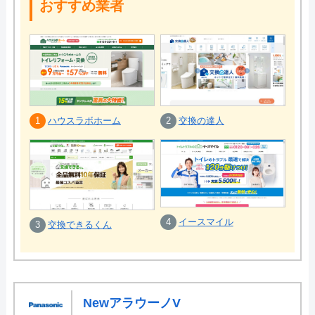
おすすめ業者
1
ハウスラボホーム
2
交換の達人
4
イースマイル
3
交換できるくん
NewアラウーノV