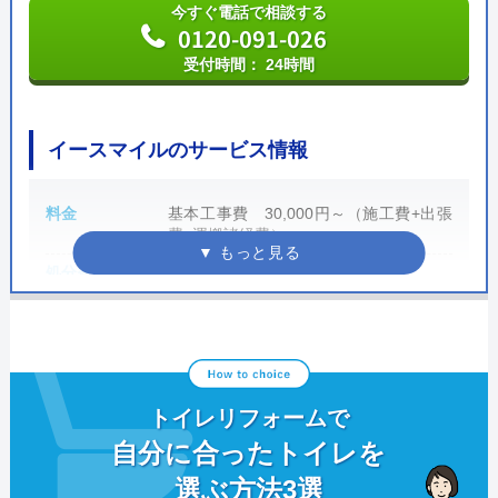
ショールーム内ではトイレやキッチン、洗面台などが
今すぐ電話で相談する
0120-091-026
展示されており、実物を見て比較検討ができます。施
工後の引き渡しの際に保証書を発行しており、工事内
受付時間： 24時間
容に合わせて手厚い保証制度が用意されています。メ
ーカー保証の延長も可能で、この保証期間内であれば
イースマイルのサービス情報
365日・24時間無料で修理サービスを受けることがで
きるので安心です。
料金
基本工事費 30,000円～（施工費+出張
費+運搬諸経費）
公式サイトで
料金詳細を見る
処分費
別途かかります
支払い方法
現金支払い、銀行振込、クレジットカー
ド払い、コンビニ後払い、モバイル決
ニッカホーム の基本情報
済、リフォームローン
運営会社
ニッカホ―ム株式会社
営業時間
24時間
トイレリフォームで
定休日
なし（年中無休）
代表者
西田裕久
自分に合ったトイレを
累計実績
累計120万件
創業・設立
1987年1月創業 1993年4月設立
選ぶ方法3選