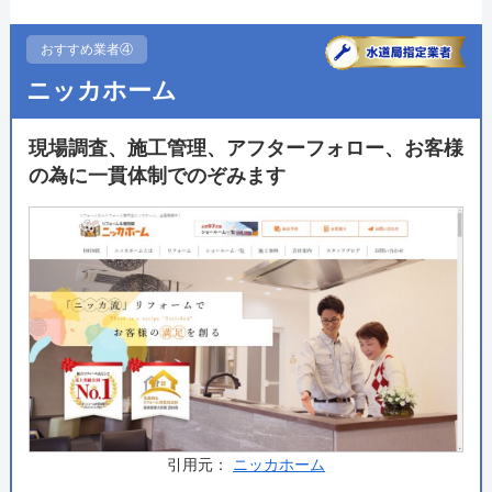
支払い方法
クレジットカード、楽天ペイ、PayPa
ともに10年間の保証が無料で付帯しており、メンテナ
y、コンビニあと払い、ローン
ンス専用窓口もあるため、万が一のトラブルの際の安
おすすめ業者④
営業時間
9:00～17:00
心感は他社とは一味違います。
ニッカホーム
定休日
なし（年中無休）
累計実績
2022年度施工件数24,529件
ネット注文という形態をとっており、現地にスタッフ
現場調査、施工管理、アフターフォロー、お客様
が訪問せずトイレの写真を撮影しフォームから送信す
の為に一貫体制でのぞみます
施工事例ページ
https://www.koukannotatsujin.com/Form/
ConstructionExample/ConstructionExam
るだけで見積もりが完了するため、スタッフからの面
pleList.aspx?
倒な営業がなく、また人件費削減によるコストカット
保証・保険
あんしん３年保証（商品と工事のメンテ
が可能となっています。もちろんトイレ自体も国内主
ナンスが３年間無償）
要メーカーのものは全て取り揃えられており、メーカ
許認可・資格
指定給水装置工事事業者
ー正規品ですので品質の面でも安心して利用すること
排水設備工事責任技術者
第二種電気工事士
ができます。
詳細は公式HPでご確認ください
公式サイトで
料金詳細を見る
支払い方法
引用元：
ニッカホーム
今すぐ電話で相談する