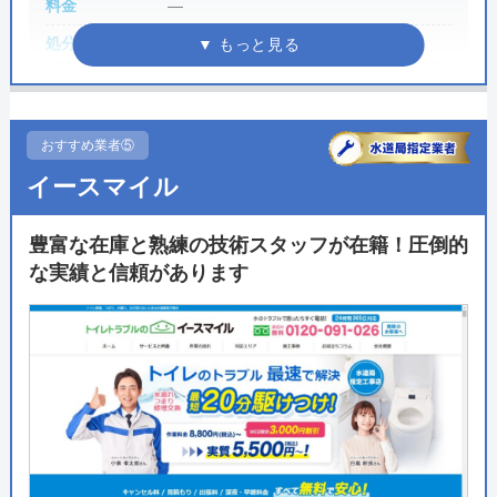
料金
―
処分費
―
交換の達人 がおすすめの理由
支払い方法
現金、リフォームローン、クレジットカ
交換の達人はトイレリフォームを考えている方におす
ード、銀行振り込み、コンビニ支払い
すめの業者のひとつで、顧客ファーストを売りとした
営業時間
店舗による
おすすめ業者⑤
リフォームのプロフェッショナルです。水まわり設備
定休日
―
イースマイル
のリフォームであれば右に出る業者は少なく、専門資
累計実績
グル―プ全体75,278件（2023年）
格が必要な電気工事やガス工事もできるのでフルリフ
豊富な在庫と熟練の技術スタッフが在籍！圧倒的
ォームを考えている方にもおすすめです。
施工事例ページ
https://www.nikka-home.co.jp/works/
な実績と信頼があります
保証・保険
最長10年の修理サポ―ト
交換の達人のリフォームプランは工事費だけでなくあ
許認可・資格
建設業許可
らゆる費用が含まれた総額料金が記載されているた
給水装置工事主任技術者
一級建築士
め、金額が明確かつ安価で依頼できます。工事を担当
する職人は経験豊富な""交換の達人""なので工事も安心
詳細は公式HPでご確認ください
して依頼できます。
資格
公式サイトで