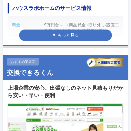
ハウスラボホームのサービス情報
料金
9万円台～ （商品代金+取り外し/設置工
事費+施工10年保証+廃材処分費）
処分費
コミコミ価格に含む
支払い方法
現金支払い、銀行振込、各種クレジット
カード払い、コンビニ後払い、モバイル
決済
おすすめ業者②
交換できるくん
営業時間
24時間
定休日
なし（年中無休）
上場企業の安心。出張なしのネット見積もりだか
累計実績
個人宅だけでなく、企業実績多数
ら安い・早い・便利
施工事例ページ
https://www.xn--24-ke4aw96xp8c.com/to
ilet/result/category/r-t-exchange/
保証・保険
安心10年施工保証
商品保証はメーカー保証に追加可能