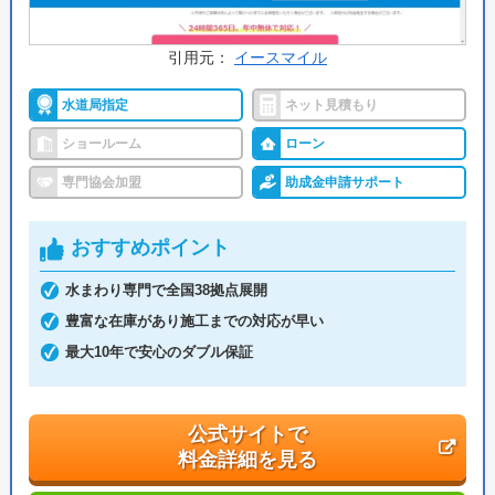
料金詳細を見る
給水装置工事
排水設備工事
主任技術者
責任技術者
引用元：
イースマイル
建設業許可
電気工事士
交換の達人 の基本情報
水道局指定
ネット見積もり
管工事施工管理技士
建築士
運営会社
株式会社ハウスラボ
ショールーム
ローン
インテリア
福祉住環境
専門協会加盟
助成金申請サポート
代表者
丸山英利
コーディネーター
コーディネーター
創業・設立
平成21年5月1日設立
おすすめポイント
ニッカホーム がおすすめの理由
本社所在地
〒556-0014
水まわり専門で全国38拠点展開
大阪府大阪市浪速区大国2丁目1番6号
ニッカホームは全国に97店舗を展開する総合リフォー
豊富な在庫があり施工までの対応が早い
ム店です。自社の職人が施工を担当するためコストダ
最大10年で安心のダブル保証
ウンかつ高い品質を維持。担当が相談時から施工完了
そしてアフターフォローまで一貫して対応してくれる
公式サイトで
ので初めてのリフォームでも安心です。
料金詳細を見る