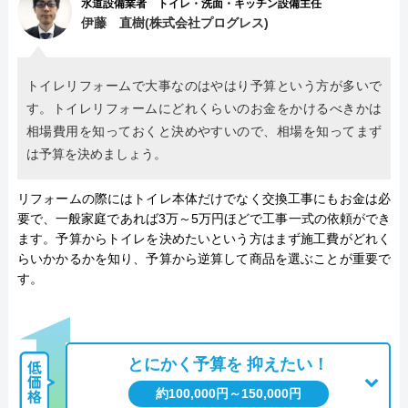
験を基としたさまざまな提案とすばやい施工は他の追
水道設備業者 トイレ・洗面・キッチン設備主任
伊藤 直樹(株式会社プログレス)
随を許さないものがあります。
水まわりの設備は家族の生活に直結するため費用はも
トイレリフォームで大事なのはやはり予算という方が多いで
ちろんですが、何よりも施工業者への信頼が求められ
す。トイレリフォームにどれくらいのお金をかけるべきかは
ます。10年の施工保証とメーカー保証の延長という手
相場費用を知っておくと決めやすいので、相場を知ってまず
は予算を決めましょう。
厚すぎるほどのダブル保証で、施工後も安心して依頼
できるのはありがたいポイントです。
リフォームの際にはトイレ本体だけでなく交換工事にもお金は必
要で、一般家庭であれば3万～5万円ほどで工事一式の依頼ができ
公式サイトで
ます。予算からトイレを決めたいという方はまず施工費がどれく
料金詳細を見る
らいかかるかを知り、予算から逆算して商品を選ぶことが重要で
す。
今すぐ電話で相談する
0120-091-026
受付時間： 24時間
とにかく予算を
抑えたい！
約100,000円～150,000円
イースマイル の基本情報