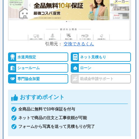
許認可・資格
給水装置工事主任技術者
排水設備工事責任技術者
第二種電気工事士
詳細は公式HPでご確認ください
支払い方法
引用元：
交換できるくん
現金
銀行振込
水道局指定
ネット見積もり
ショールーム
ローン
クレジットカード
後払い
専門協会加盟
助成金申請サポート
ローン
コード決済
おすすめポイント
電子マネー
代引き
全商品に無料で10年保証を付与
ネットで商品の注文と工事依頼が可能
資格
フォームから写真を送って見積もりが完了
給水装置工事
排水設備工事