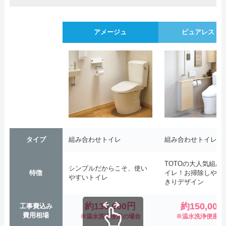
アメージュ
ピュアレストQ
タイプ
組み合わせトイレ
組み合わせトイレ
TOTOの大人気組み
シンプルだからこそ、使い
特徴
イレ！お掃除しやす
やすいトイレ
きりデザイン
約130,000円
約150,00
工事費込み
費用相場
※温水洗浄便座の場合
※温水洗浄便座の