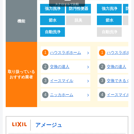
スクロールで比較
強力洗浄
防汚性便器
強力洗浄
防汚
節水
脱臭
節水
機能
自動洗浄
自動洗浄
1
ハウスラボホーム
1
ハウスラボホー
2
交換の達人
2
交換の達人
取り扱っている
おすすめ業者
3
イースマイル
3
交換できるくん
4
ニッカホーム
4
イースマイル
アメージュ