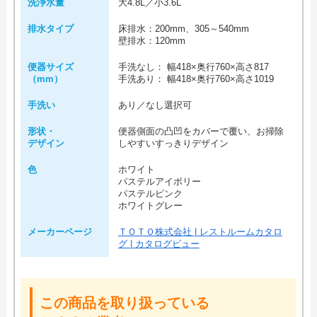
洗浄水量
大4.8L／小3.6L
排水タイプ
床排水：200mm、305～540mm
壁排水：120mm
便器サイズ
手洗なし： 幅418×奥行760×高さ817
（mm）
手洗あり： 幅418×奥行760×高さ1019
手洗い
あり／なし選択可
形状・
便器側面の凸凹をカバーで覆い、お掃除
デザイン
しやすいすっきりデザイン
色
ホワイト
パステルアイボリー
パステルピンク
ホワイトグレー
メーカーページ
ＴＯＴＯ株式会社 | レストルームカタロ
グ | カタログビュー
この商品を取り扱っている