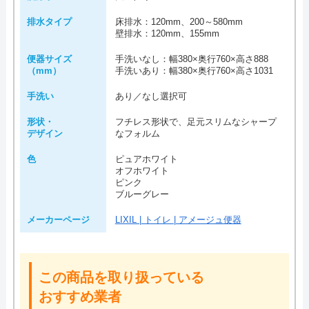
排水タイプ
床排水：120mm、200～580mm
壁排水：120mm、155mm
便器サイズ
手洗いなし：幅380×奥行760×高さ888
（mm）
手洗いあり：幅380×奥行760×高さ1031
手洗い
あり／なし選択可
形状・
フチレス形状で、足元スリムなシャープ
デザイン
なフォルム
色
ピュアホワイト
オフホワイト
ピンク
ブルーグレー
メーカーページ
LIXIL | トイレ | アメージュ便器
この商品を取り扱っている
おすすめ業者