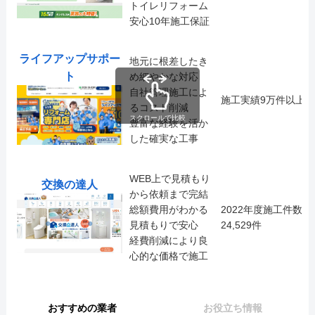
トイレリフォーム
安心10年施工保証
ライフアップサポー
地元に根差したき
ト
め細やかな対応
自社管理施工によ
施工実績9万件以上
るコスト削減
スクロールで比較
豊富な経験を活か
した確実な工事
WEB上で見積もり
交換の達人
から依頼まで完結
総額費用がわかる
2022年度施工件数
見積もりで安心
24,529件
経費削減により良
心的な価格で施工
おすすめの業者
お役立ち情報