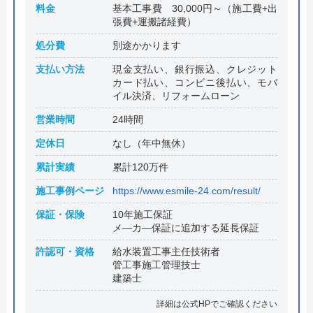
料金
基本工事費 30,000円～（施工費+出
張費+運搬諸経費）
処分費
別途かかります
支払い方法
現金支払い、銀行振込、クレジット
カード払い、コンビニ後払い、モバ
イル決済、リフォームローン
営業時間
24時間
定休日
なし（年中無休）
累計実績
累計120万件
施工事例ページ
https://www.esmile-24.com/result/
保証・保険
10年施工保証
メ―カ―保証に追加する延長保証
許認可・資格
給水装置工事主任技術者
管工事施工管理技士
建築士
詳細は公式HPでご確認ください