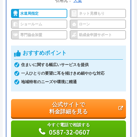
受付時間： 9:00～18:00
引用元：
大葉
水道局指定
ネット見積もり
ハウスメンテナンス の基本情報
ショールーム
ローン
専門協会加盟
助成金申請サポート
運営会社
株式会社ハウスメンテナンス
代表者
向井彬
おすすめポイント
創業・設立
平成21年5月14日 設立
住まいに関する幅広いサービスを提供
一人ひとりの要望に耳を傾けきめ細やかな対応
本社所在地
〒491-0062
地域特有のニーズや環境に精通
愛知県一宮市西島町1丁目29番地1
公式サイトで
料金詳細を見る
今すぐ電話で相談する
0587-32-0607