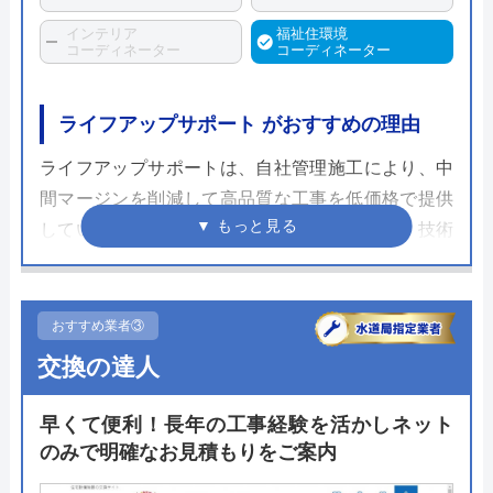
インテリア
福祉住環境
コーディネーター
コーディネーター
ライフアップサポート がおすすめの理由
ライフアップサポートは、自社管理施工により、中
間マージンを削減して高品質な工事を低価格で提供
しています。自社専属職人が工事を行うため、技術
の一貫性と仕上がりの美しさが保証されます。
エリアを稲沢市と一宮市（一部）に限定すること
おすすめ業者③
で、迅速な対応が可能です。地域密着型のサービス
交換の達人
により、トイレリフォームの際に発生する急なトラ
ブルや要望にもすぐに対応できる体制を整えていま
早くて便利！長年の工事経験を活かしネット
す。
のみで明確なお見積もりをご案内