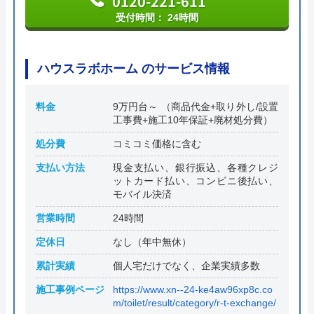
0120-221-611
受付時間： 24時間
ハウスラボホーム のサービス情報
料金
9万円台～ （商品代金+取り外し/設置
工事費+施工10年保証+廃材処分費）
処分費
コミコミ価格に含む
支払い方法
現金支払い、銀行振込、各種クレジ
ットカード払い、コンビニ後払い、
モバイル決済
営業時間
24時間
定休日
なし（年中無休）
累計実績
個人宅だけでなく、企業実績多数
施工事例ページ
https://www.xn--24-ke4aw96xp8c.co
m/toilet/result/category/r-t-exchange/