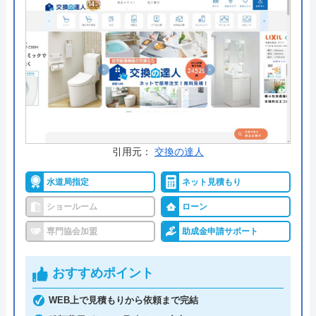
質の高いサービスを低価格で提供し、迅速かつ丁寧
な対応で、長くお付き合いできる業者としておすす
めです。
公式サイトで
料金詳細を見る
今すぐ電話で相談する
0120-18-0381
引用元：
交換の達人
受付時間： 8:00～17:00
水道局指定
ネット見積もり
ショールーム
ローン
ライフアップサポート の基本情報
専門協会加盟
助成金申請サポート
運営会社
株式会社コジマガス
おすすめポイント
代表者
小島賢一
WEB上で見積もりから依頼まで完結
創業・設立
昭和32年1月設立