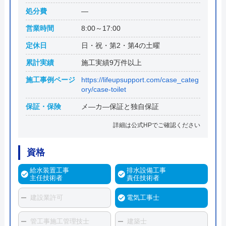
処分費
―
営業時間
8:00～17:00
定休日
日・祝・第2・第4の土曜
累計実績
施工実績9万件以上
施工事例ページ
https://lifeupsupport.com/case_categ
ory/case-toilet
保証・保険
メ―カ―保証と独自保証
詳細は公式HPでご確認ください
資格
給水装置工事
排水設備工事
主任技術者
責任技術者
建設業許可
電気工事士
管工事施工管理技士
建築士