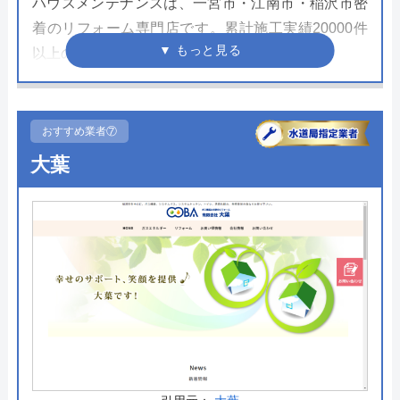
ハウスメンテナンスは、一宮市・江南市・稲沢市密
着のリフォーム専門店です。累計施工実績20000件
以上の豊富な実績があります。
最短1日で終わるリフォームお買い得パックを用意
しています。撤去処分・取り付け・給排水の工事・
おすすめ業者⑦
自社工事保証・アフターサポート、全部含めた安心
大葉
のコミコミ価格です。江南市・一宮市・木曽川町・
稲沢市にそれぞれショールームを展開しており、実
際に比較し体験できます。気軽に来店してみてはい
かがでしょうか。
公式サイトで
料金詳細を見る
今すぐ電話で相談する
0120-979-994