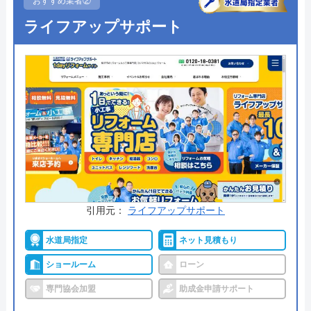
おすすめ業者②
ホームページで表示されている価格は、商品代金・
ライフアップサポート
工事費・処分費などすべてを含んだ最終金額となっ
ており、表示価格以外は一切かからないので安心で
す。
出張料金や見積もり料金はかからず、トイレ交換で
はかかせない「排水形式の確認」や「取付可能トイ
レの紹介」も無料で行ってくれるので、まずは気軽
に相談してみてはいかがでしょうか。
公式サイトで
料金詳細を見る
引用元：
ライフアップサポート
今すぐ電話で相談する
水道局指定
ネット見積もり
0120-221-611
ショールーム
ローン
受付時間： 24時間
専門協会加盟
助成金申請サポート