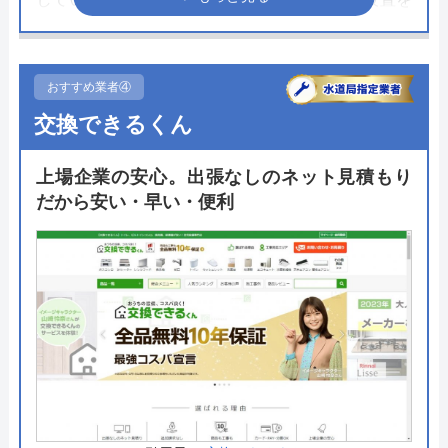
行う職人はさまざまな資格を保有し、数々の現場を
経験したプロフェッショナル。経費を最少に抑える
ことで低価格でのトイレリフォームが可能です。
おすすめ業者④
交換できるくん
トイレリフォーム以外にも住宅設備のあらゆる工事
が可能。2009年の創業から工事を行ってきた豊富な
上場企業の安心。出張なしのネット見積もり
実績をもとに価格以上に満足したリフォームとなる
だから安い・早い・便利
ように施工をしてくれます。職人もコールセンター
も専門の職員が対応することで工事完了までスムー
ズに進みます。
公式サイトで
料金詳細を見る
交換の達人 の基本情報