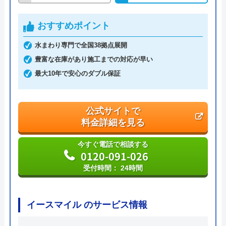
交換できるくん の基本情報
おすすめポイント
運営会社
株式会社交換できるくん
水まわり専門で全国38拠点展開
豊富な在庫があり施工までの対応が早い
代表者
栗原将
最大10年で安心のダブル保証
創業・設立
1998年11月13日設立
本社所在地
〒150-0011
公式サイトで
東京都渋谷区東1丁目26-20 東京建物東
料金詳細を見る
渋谷ビル
今すぐ電話で相談する
0120-091-026
受付時間： 24時間
イースマイル のサービス情報