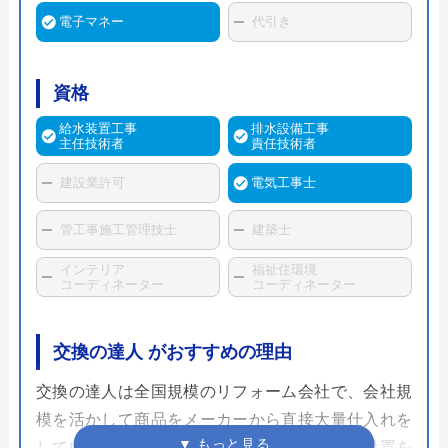
電子マネー
代引き
資格
給水装置工事
排水設備工事
主任技術者
責任技術者
建設業許可
電気工事士
管工事施工管理技士
建築士
インテリア
福祉住環境
コーディネーター
コーディネーター
交換の達人 がおすすめの理由
交換の達人は全国規模のリフォーム会社で、会社規
模を活かして商品をメーカーから直接大量仕入れを
しているため安価でトイレが購入できます。設置を