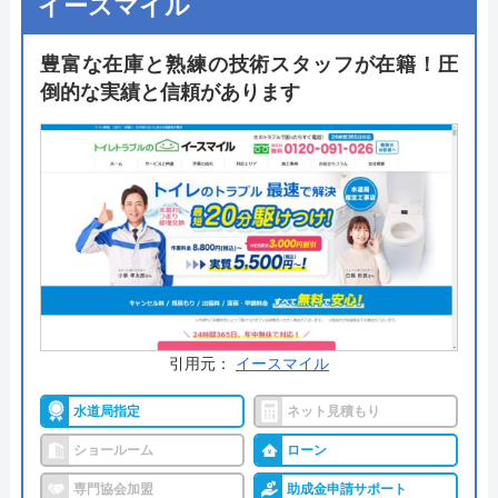
イースマイル
施工に関しては自社社員もしくは契約しているエン
豊富な在庫と熟練の技術スタッフが在籍！圧
ジニアが工事を担当しますが、全ての商品に対し
倒的な実績と信頼があります
て、10年の商品・工事保証がつくため万が一のトラ
ブルの時も安心です。TOTOやLIXIL、Panasonicな
どの国内主要メーカーのトイレを取り揃えており、
「まるごとサービスパック」では工事費や処分費な
どが全てコミコミのため、金額のわかりやすさもお
すすめのポイントです。
公式サイトで
料金詳細を見る
引用元：
イースマイル
今すぐ電話で相談する
水道局指定
ネット見積もり
0120-12-4353
ショールーム
ローン
受付時間： 9:00～18:00
専門協会加盟
助成金申請サポート