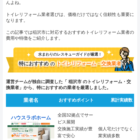
んよね。
トイレリフォーム業者選びは、価格だけではなく信頼性も重要に
なります。
この記事では稲沢市に対応するおすすめトイレリフォーム業者の
費用や特徴をご紹介します。
水まわりのレスキューガイドが厳選！
特におすすめ
トイレリフォーム・交換業者
の
運営チームが独自に調査した「 稲沢市 のトイレリフォーム・交
換業者」から、特におすすめの業者を厳選しました。
業者名
おすすめポイント
累計実績数
全国32拠点でサー
ハウスラボホーム
ビス展開
交換施工実績が豊
個人宅だけでなく、
富で安心
業実績多数