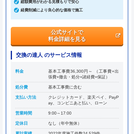
総額費用がわかる見積もりで安心
経費削減により良心的な価格で施工
本社所在地
〒495-0011
稲沢市祖父江町森上本郷九22
公式サイトで
料金詳細を見る
交換の達人 のサービス情報
料金
基本工事費36,300円～ （工事費+出
張費+撤去・処分+諸経費+保証）
処分費
基本工事費に含む
支払い方法
クレジットカード、楽天ペイ、PayP
ay、コンビニあと払い、ローン
営業時間
9:00～17:00
定休日
なし（年中無休）
累計実績
2022年度施工件数24,529件