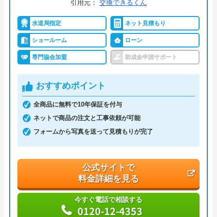
引用元：
交換できるくん
運営会社
株式会社ハウスラボ
水道局指定
ネット見積もり
代表者
丸山英利
ショールーム
ローン
創業・設立
平成21年5月1日設立
専門協会加盟
助成金申請サポート
本社所在地
〒556-0014
大阪府大阪市浪速区大国2丁目1番6号
おすすめポイント
全商品に無料で10年保証を付与
ネットで商品の注文と工事依頼が可能
フォームから写真を送って見積もりが完了
公式サイトで
料金詳細を見る
今すぐ電話で相談する
0120-12-4353