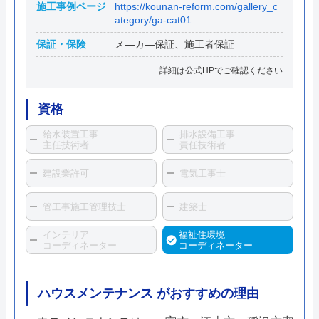
施工事例ページ
https://kounan-reform.com/gallery_c
ategory/ga-cat01
保証・保険
メ―カ―保証、施工者保証
詳細は公式HPでご確認ください
資格
給水装置工事
排水設備工事
主任技術者
責任技術者
建設業許可
電気工事士
管工事施工管理技士
建築士
インテリア
福祉住環境
コーディネーター
コーディネーター
ハウスメンテナンス がおすすめの理由