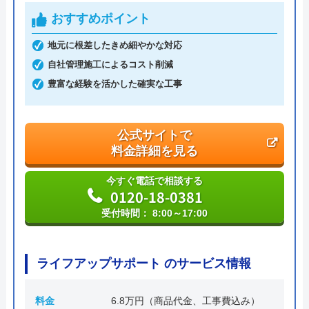
ハウスラボホーム の基本情報
おすすめポイント
運営会社
株式会社ハウスラボ
地元に根差したきめ細やかな対応
自社管理施工によるコスト削減
代表者
丸山英利
豊富な経験を活かした確実な工事
創業・設立
平成21年5月1日設立
本社所在地
〒556-0014
公式サイトで
大阪府大阪市浪速区大国2丁目1番6号
料金詳細を見る
今すぐ電話で相談する
0120-18-0381
受付時間： 8:00～17:00
ライフアップサポート のサービス情報
料金
6.8万円（商品代金、工事費込み）