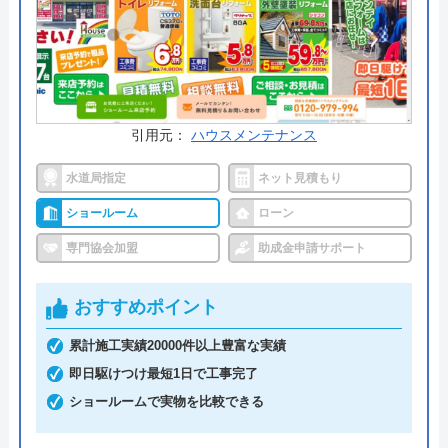
公式サイトで
料金詳細を見る
今すぐ電話で相談する
0120-091-026
引用元：
ハウスメンテナンス
受付時間： 24時間
水道局指定
ネット見積もり
ショールーム
ローン
イースマイル の基本情報
専門協会加盟
助成金申請サポート
運営会社
株式会社イ―スマイル
おすすめポイント
代表者
島村禮孝
累計施工実績20000件以上豊富な実績
創業・設立
平成4年6月1日創業
即日駆けつけ最短1日で工事完了
本社所在地
〒542-0066
ショールームで実物を比較できる
大阪府大阪市中央区瓦屋町3丁目7-3 イ
―スマイルビル