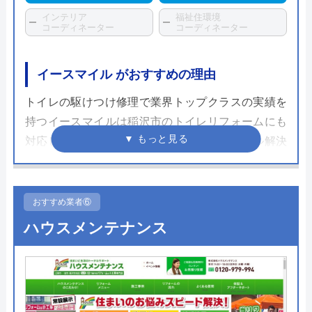
インテリア
福祉住環境
コーディネーター
コーディネーター
イースマイル がおすすめの理由
トイレの駆けつけ修理で業界トップクラスの実績を
持つイースマイルは稲沢市のトイレリフォームにも
対応しています。これまでの水まわりトラブル解決
の知識や経験は非常に信頼できるものであり、さま
ざまな自治体の水道局から指定を受けた「給水装置
工事業者」であるため、信頼できる業者であるとい
おすすめ業者⑥
えます。
ハウスメンテナンス
24時間365日年中無休で対応可能で、見積もりや出
張料も無料ですのでトイレリフォームを考えている
方は気軽に相談してみてはいかがでしょうか。