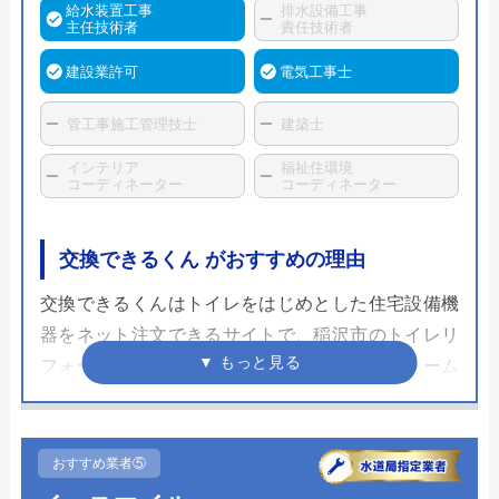
給水装置工事
排水設備工事
主任技術者
責任技術者
建設業許可
電気工事士
管工事施工管理技士
建築士
インテリア
福祉住環境
コーディネーター
コーディネーター
交換できるくん がおすすめの理由
交換できるくんはトイレをはじめとした住宅設備機
器をネット注文できるサイトで、稲沢市のトイレリ
フォームに対応しています。見積もり専用フォーム
から写真を送るだけで見積もりが進むため、現地訪
問による見積もりいらずで余計な営業なしで済み、
その分の人件費をカットすることで低価格で商品を
おすすめ業者⑤
提供することができます。