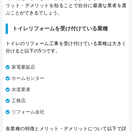
料金詳細を見る
リット・デメリットを知ることで自分に最適な業者を選
ぶことができるでしょう。
今すぐ電話で相談する
050-7300-0180
受付時間： 9:00～17:00
トイレリフォームを受け付けている業種
トイレのリフォーム工事を受け付けている業種は大きく
アイリフォーム の基本情報
分けると以下の5つです。
運営会社
アイ・リフォ―ム株式会社
家電量販店
代表者
進藤光洋
ホームセンター
創業・設立
2002年3月21日創業
水道業者
工務店
本社所在地
〒010-0914
秋田県秋田市保戸野千代田町13-41
リフォーム会社
アイ・リフォ―ムビル1階
各業種の特徴とメリット・デメリットについて以下で詳