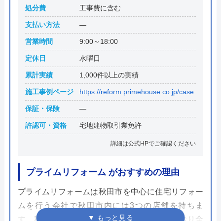
処分費
工事費に含む
支払い方法
―
営業時間
9:00～18:00
定休日
水曜日
累計実績
1,000件以上の実績
施工事例ページ
https://reform.primehouse.co.jp/case
保証・保険
―
許認可・資格
宅地建物取引業免許
詳細は公式HPでご確認ください
プライムリフォーム がおすすめの理由
プライムリフォームは秋田市を中心に住宅リフォー
ムを行う会社で秋田市内には3つの店舗を持ちま
す。秋田川尻店はショールームが併設されており全