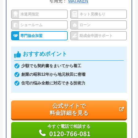
引用元：
WATAKEN
受付時間： 9:00～18:00
水道局指定
ネット見積もり
ショールーム
ローン
プライムリフォーム の基本情報
専門協会加盟
助成金申請サポート
運営会社
株式会社プライムハウス
おすすめポイント
代表者
佐藤宏
少額でも契約書をまいてから着工
創業・設立
平成10年10月6日設立
創業の昭和12年から地元秋田に密着
住宅の悩み全般に対応できる技術力
本社所在地
〒010-1421
秋田県秋田市仁井田本町3丁目12番32
号
公式サイトで
料金詳細を見る
今すぐ電話で相談する
0120-766-081