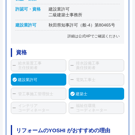
許認可・資格
建設業許可
二級建築士事務所
建設業許可
秋田県知事許可（般-4）第80465号
詳細は公式HPでご確認ください
資格
給水装置工事
排水設備工事
主任技術者
責任技術者
建設業許可
電気工事士
管工事施工管理技士
建築士
インテリア
福祉住環境
コーディネーター
コーディネーター
リフォームのYOSHI がおすすめの理由