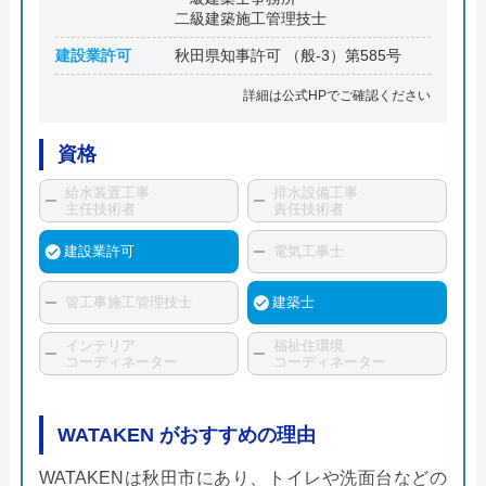
二級建築施工管理技士
建設業許可
秋田県知事許可 （般-3）第585号
詳細は公式HPでご確認ください
資格
給水装置工事
排水設備工事
主任技術者
責任技術者
建設業許可
電気工事士
管工事施工管理技士
建築士
インテリア
福祉住環境
コーディネーター
コーディネーター
WATAKEN がおすすめの理由
WATAKENは秋田市にあり、トイレや洗面台などの