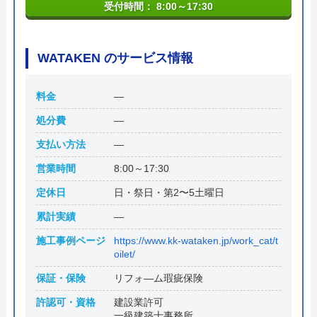
受付時間： 8:00～17:30
WATAKEN のサービス情報
料金
―
処分費
―
支払い方法
―
営業時間
8:00～17:30
定休日
日・祭日・第2〜5土曜日
累計実績
―
施工事例ページ
https://www.kk-wataken.jp/work_cat/t
oilet/
保証・保険
リフォ―ム瑕疵保険
許認可・資格
建設業許可
一級建築士事務所