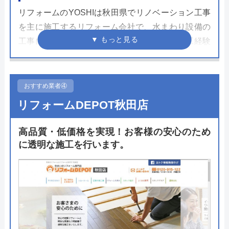
リフォームのYOSHIは秋田県でリノベーション工事
を主に施工するリフォーム会社で、水まわり設備の
工事にも対応してくれます。断熱工事等も施工経験
が多く、設備工事以上に得意とする分野なので設備
交換よりもバリアフリーや介護リフォームのような
リフォームを希望している方におすすめです。
おすすめ業者④
リフォームDEPOT秋田店
手すりの設置や段差の解消などは大工工事が必要な
場面が多いため設備屋よりも安心して任せることが
高品質・低価格を実現！お客様の安心のため
できるでしょう。経験豊富な職人が多いためまずは
に透明な施工を行います。
どういう工事をすべきなのか相談してみるとよいで
しょう。相談は電話やフォームから可能ですので気
軽に問い合わせてみてください。
公式サイトで
料金詳細を見る