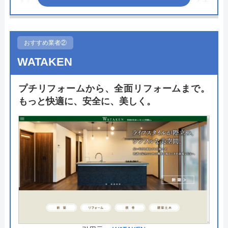
7メーカー、46種類の水まわり設備を体験できる秋
田県最大級の施設で、複数のトイレの機能やデザイ
ンを比較することができます。また、キッズルーム
おすすめ業者②
もあるのでお子さんと一緒に来店もできるのは嬉し
WATAKEN
いポイントです。
プチリフォームから、全面リフォームまで。
施工はすべて自社施工で行っており、最長10年の保
もっと快適に、安全に、美しく。
証をつけることができるので施工後も安心して依頼
できます。リフォームローンにも対応しているの
で、まずは一度近くの店舗の経験豊富なスタッフに
相談してみてはいかがでしょうか。
公式サイトで
料金詳細を見る
今すぐ電話で相談する
0120-15-5656