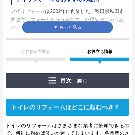
アイリフォームは2002年に創業した、秋田県秋田市
周辺でリフォームを行う会社で、外構や水まわり設
備など幅広い工事に対応しています。トイレリフォ
ームではバリアフリー工事を行った実績もあり、設
備交換だけでなく内装工事や他の場所との同時施工
おすすめの業者
お役立ち情報
も依頼できます。
対応エリアは秋田市と潟上市のみですが電話と専用
フォームの両方からリフォームの相談を受付中で
目次
[開く]
す。フォームでは24時間問い合わせできるのでなか
なか都合が合わない方はこちらがおすすめです。施
工事例では施工ミスを含めて書いてあり、信頼はで
トイレのリフォームはどこに頼むべき？
きる会社といった印象が見受けられます。
トイレのリフォームはさまざまな業者に依頼できるの
公式サイトで
で、何処に頼めば良いか迷ってしまいます。各業者のメ