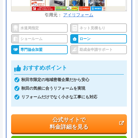
0120-915-122
受付時間： 10:00～18:00
引用元：
アイリフォーム
水道局指定
ネット見積もり
リフォームDEPOT秋田店 の基本情報
ショールーム
ローン
専門協会加盟
助成金申請サポート
運営会社
株式会社寺沢工務店
代表者
寺澤喬
おすすめポイント
創業・設立
昭和24年10月創業
秋田市限定の地域密着企業だから安心
秋田の気候に合うリフォームを実現
本社所在地
〒014-1201
秋田県仙北市田沢湖生保内字武蔵野
リフォームだけでなく小さな工事にも対応
1127
公式サイトで
料金詳細を見る