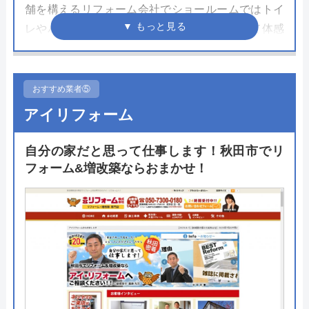
舗を構えるリフォーム会社でショールームではトイ
レやバスルーム、洗面化粧台を実際に目で見て体感
できます。特筆すべきはバリアフリー体験コーナー
がある点でしょう。ここでは車椅子の方でも使いや
すいトイレや化粧台について実際に体験でき、バリ
おすすめ業者⑤
アフリーリフォームや介護リフォームを考えている
アイリフォーム
方には一度体験していただきたい施設となっていま
す。
自分の家だと思って仕事します！秋田市でリ
フォーム&増改築ならおまかせ！
来店予約やリフォームの相談はで電話もしくはメー
ルフォームから受け付けているので都合の良い方法
で問い合わせてみてください。
公式サイトで
料金詳細を見る
今すぐ電話で相談する