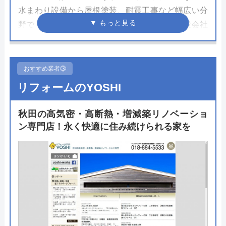
水まわり設備から屋根塗装、耐震工事など幅広い分
野でリフォーム工事を行う会社です。総合建設会社
という点を活かして専門家が品質管理を徹底してい
るためどんな工事でも安心して依頼できるのは大き
なメリットで、施工をするのも熟練の大工が行いま
おすすめ業者③
す。
リフォームのYOSHI
トイレリフォームではPanasonicのアラウーノシリ
秋田の高気密・高断熱・増減築リノベーショ
ーズに対応。こちらに交換を考えている方は一度相
ン専門店！永く快適に住み続けられる家を
談だけでもしてみてはいかがでしょうか。省エネキ
ャンペーンの補助金に関しても併せて相談しておく
とお得に施工できるかもしれません。
公式サイトで
料金詳細を見る
今すぐ電話で相談する