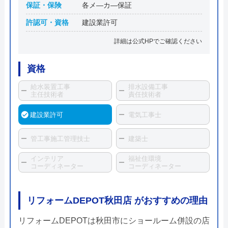
保証・保険
各メ―カ―保証
許認可・資格
建設業許可
詳細は公式HPでご確認ください
資格
給水装置工事
排水設備工事
主任技術者
責任技術者
建設業許可
電気工事士
管工事施工管理技士
建築士
インテリア
福祉住環境
コーディネーター
コーディネーター
リフォームDEPOT秋田店 がおすすめの理由
リフォームDEPOTは秋田市にショールーム併設の店