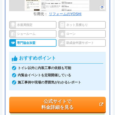
0120-766-081
受付時間： 8:00～17:30
引用元：
リフォームのYOSHI
水道局指定
ネット見積もり
WATAKEN の基本情報
ショールーム
ローン
専門協会加盟
助成金申請サポート
運営会社
株式会社ワタケン
代表者
渡部俊省
おすすめポイント
創業・設立
昭和12年3月1日創業 昭和23年8月2日
トイレ以外に内装工事の依頼も可能
設立
内覧会イベントを定期開催している
本社所在地
〒010-1601
施工事例や現場の雰囲気がわかるレポート
秋田県秋田市向浜２-１-１
公式サイトで
料金詳細を見る