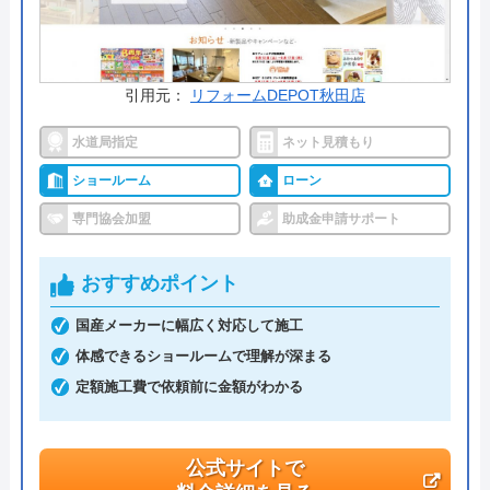
今すぐ電話で相談する
018-884-5533
受付時間： 8:00～17:00
引用元：
リフォームDEPOT秋田店
水道局指定
ネット見積もり
リフォームのYOSHI の基本情報
ショールーム
ローン
専門協会加盟
助成金申請サポート
運営会社
株式会社ヨシ
代表者
山田良隆
おすすめポイント
創業・設立
―
国産メーカーに幅広く対応して施工
体感できるショールームで理解が深まる
本社所在地
〒010-0044
秋田県秋田市横森１丁目２０―１３
定額施工費で依頼前に金額がわかる
公式サイトで