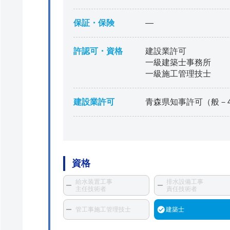
保証・保険
―
許認可・資格
建設業許可
一級建築士事務所
一級施工管理技士
建設業許可
青森県知事許可（般－4）
資格
給水装置工事
排水設備工事
主任技術者
責任技術者
管工事施工管理技士
建築士