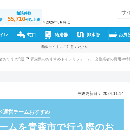
相談件数
55,710
者
件以上
※
※2026年8月時点
イレ
蛇口
給湯器
排水管
お風
酷似サイトにご注意ください
者おすすめ5選
青森県のおすすめトイレリフォーム・交換業者の費用や特
最終更新日： 2024.11.14
ド運営チームおすすめ
ームを青森市で行う際のお