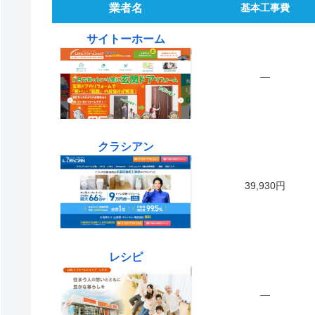
業者名
基本工事費
サイトーホーム
―
クラシアン
39,930円
レシピ
―