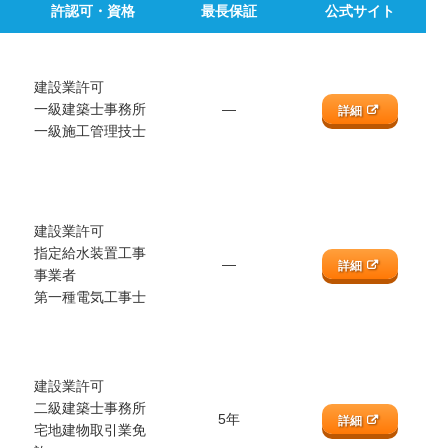
許認可・資格
最長保証
公式サイト
建設業許可
一級建築士事務所
―
詳細
一級施工管理技士
建設業許可
指定給水装置工事
―
詳細
事業者
第一種電気工事士
建設業許可
二級建築士事務所
5年
詳細
宅地建物取引業免