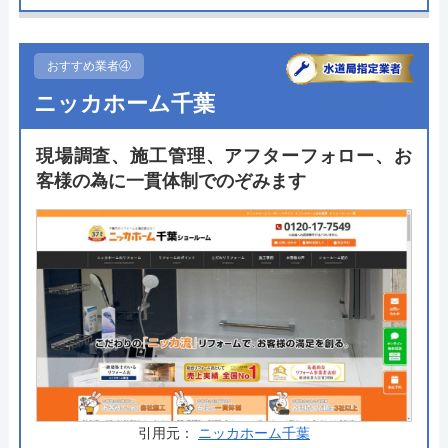
入力するだけで最適な商品を提案してくれます。人
気のトイレも掲載されているため悩むことは少な
く、満足行くトイレリフォームの実現ができるでし
おすすめ業者④
ょう。
ニッカホーム千葉
工事を依頼する際には工事費だけでなく廃材処分費
現場調査、施工管理、アフターフォロー、お
などを含めたキャンペーン価格が用意されているた
客様の為に一貫体制でのぞみます
め、安価で施工を行うことも可能です。安く、早
く、安心してトイレリフォームを依頼できるのはま
さに"交換の達人"といえましょう。
公式サイトで
料金詳細を見る
交換の達人 の基本情報
引用元：
ニッカホーム千葉
運営会社
株式会社ハウスラボ