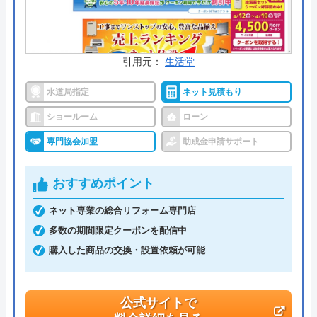
今すぐ電話で相談する
0120-711-315
受付時間： 9:00〜17:00
引用元：
生活堂
水道局指定
ネット見積もり
隆建設株式会社 の基本情報
ショールーム
ローン
専門協会加盟
助成金申請サポート
運営会社
隆建設株式会社
代表者
中田光広
おすすめポイント
創業・設立
平成11年7月7日設立
ネット専業の総合リフォーム専門店
多数の期間限定クーポンを配信中
本社所在地
〒264-0026
千葉県千葉市若葉区西都賀3-6-17
購入した商品の交換・設置依頼が可能
公式サイトで