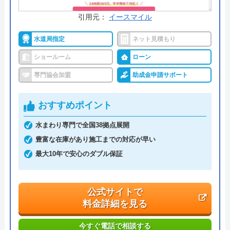
0120-17-7549
受付時間： 8:30～20:00
引用元：
イースマイル
水道局指定
ネット見積もり
ニッカホーム千葉 の基本情報
ショールーム
ローン
専門協会加盟
助成金申請サポート
運営会社
ニッカホ―ム株式会社
代表者
西田裕久
おすすめポイント
創業・設立
1987年1月創業 1993年4月設立
水まわり専門で全国38拠点展開
豊富な在庫があり施工までの対応が早い
本社所在地
〒458-0007
最大10年で安心のダブル保証
愛知県名古屋市緑区篭山二丁目1225番
地
公式サイトで
料金詳細を見る
今すぐ電話で相談する