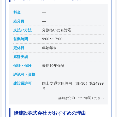
料金
―
処分費
―
支払い方法
分割払いにも対応
営業時間
9:00〜17:00
定休日
年始年末
累計実績
―
保証・保険
最長10年保証
許認可・資格
―
建設業許可
国土交通大臣許可（般-30）第24999
号
詳細は公式HPでご確認ください
隆建設株式会社 がおすすめの理由