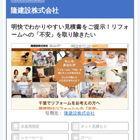
な設備を選定してくれます。さらにその設備は安価
隆建設株式会社
で入荷できるため施工費用を抑えることも狙えま
す。
明快でわかりやすい見積書をご提示！リフォ
ームへの「不安」を取り除きたい
ダブル10年保証が用意されているため施工後も安心
なのが嬉しいポイント。詳しくはフリーダイヤルか
ら直接のお問い合わせが可能です。
公式サイトで
料金詳細を見る
今すぐ電話で相談する
0120-091-026
受付時間： 24時間
引用元：
隆建設株式会社
水道局指定
ネット見積もり
イースマイル の基本情報
ショールーム
ローン