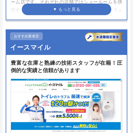
ーム店です。それぞれの店舗ではショールームを併
設することで商品を見ながらプロと相談してリフォ
ームプランを立てることができます。千葉市にある
千葉ショールームは土日も営業しているため来店し
やすいのが嬉しいポイントです。
おすすめ業者⑤
イースマイル
千葉ショールームでは理想の住まいの形を実現する
ためにトイレをはじめとしたあらゆる商品が展示さ
豊富な在庫と熟練の技術スタッフが在籍！圧
れており、豊富な商材知識を持ったスタッフが説明
倒的な実績と信頼があります
してくれます。スタッフが見積もりから施工管理ま
で一貫して対応をしてくれるので工事の際も安心で
す。
公式サイトで
料金詳細を見る
今すぐ電話で相談する