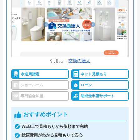
うです。
公式サイトで
料金詳細を見る
今すぐ電話で相談する
0120-12-4353
受付時間： 9:00～18:00
引用元：
交換の達人
水道局指定
ネット見積もり
交換できるくん の基本情報
ショールーム
ローン
専門協会加盟
助成金申請サポート
運営会社
株式会社交換できるくん
代表者
栗原将
おすすめポイント
創業・設立
1998年11月13日設立
WEB上で見積もりから依頼まで完結
総額費用がわかる見積もりで安心
本社所在地
〒150-0011