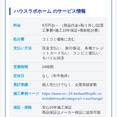
ハウスラボホーム のサービス情報
料金
9万円台～ （商品代金+取り外し/設置
工事費+施工10年保証+廃材処分費）
処分費
コミコミ価格に含む
支払い方法
現金支払い、銀行振込、各種クレジ
ットカード払い、コンビニ後払い、
モバイル決済
営業時間
24時間
定休日
なし（年中無休）
累計実績
個人宅だけでなく、企業実績多数
施工事例ページ
https://www.xn--24-ke4aw96xp8c.co
m/toilet/result/category/r-t-exchange/
保証・保険
安心10年施工保証
商品保証はメーカー保証に追加可能