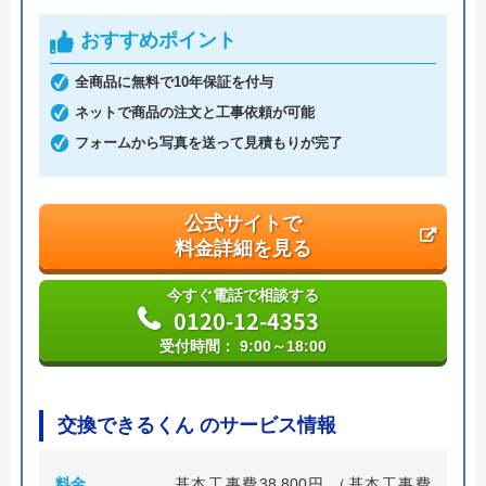
ハウスラボホーム の基本情報
おすすめポイント
運営会社
株式会社ハウスラボ
全商品に無料で10年保証を付与
ネットで商品の注文と工事依頼が可能
代表者
丸山英利
フォームから写真を送って見積もりが完了
創業・設立
平成21年5月1日設立
本社所在地
〒556-0014
公式サイトで
大阪府大阪市浪速区大国2丁目1番6号
料金詳細を見る
今すぐ電話で相談する
0120-12-4353
受付時間： 9:00～18:00
交換できるくん のサービス情報
料金
基本工事費38,800円 （基本工事費