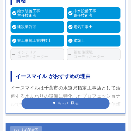
資格
給水装置工事
排水設備工事
主任技術者
責任技術者
建設業許可
電気工事士
管工事施工管理技士
建築士
インテリア
福祉住環境
コーディネーター
コーディネーター
イースマイル がおすすめの理由
イースマイルは千葉市の水道局指定工事店として活
躍する水まわりの設備に特化したプロフェッショナ
ルです。市営水道の工事も対応できる圧倒的な信頼
度が強みで、熟練のスタッフが施工を担当します。
自分で家に合ったトイレを選ぶのは困難で手間もか
かりますが、イースマイルでは豊富な経験から最適
おすすめ業者⑥