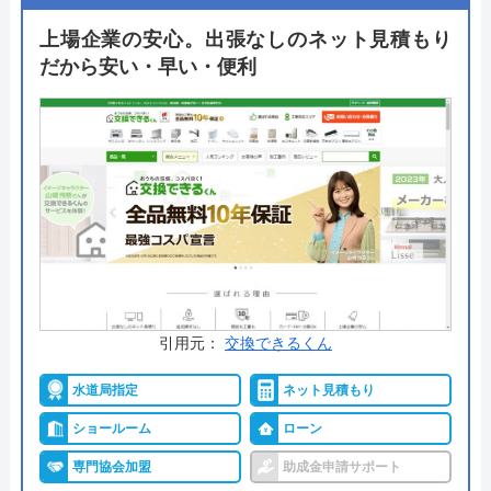
くれるでしょう。
上場企業の安心。出張なしのネット見積もり
だから安い・早い・便利
自社の研修センターで講習を受け、ベテランスタッ
フのもとで現場経験を積んだスタッフが駆けつける
ので安心です。24時間365日対応可能で、在庫があ
れば当日施工対応も可能なため、お急ぎの方にもお
すすめ。まずは気軽に相談してみてはいかがでしょ
うか。
公式サイトで
料金詳細を見る
引用元：
交換できるくん
今すぐ電話で相談する
水道局指定
ネット見積もり
0120-221-611
受付時間： 24時間
ショールーム
ローン
専門協会加盟
助成金申請サポート