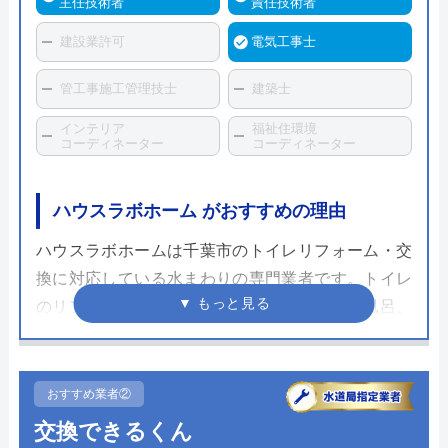
主任技術者
責任技術者
建設業許可
電気工事士
管工事施工管理技士
建築士
インテリア
福祉住環境
コーディネーター
コーディネーター
ハウスラボホーム がおすすめの理由
ハウスラボホームは千葉市のトイレリフォーム・交
換に対応している水まわりの専門業者です。トイレ
のリフォーム・交換以外にも、キッチンやお風呂、
蛇口や排水管などあらゆる水まわりのトラブル対応
や修理交換に対応しているため、トイレの不具合が
起きて修理か交換か迷っている方は、ハウスラボホ
おすすめ業者②
ームのような水まわりの専門業者にまず相談するの
交換できるくん
がおすすめです。状況に合わせて最適な提案をして