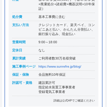
+廃棄処分+諸経費+機器説明+10年保
証）
処分費
基本工事費に含む
支払い方法
クレジットカード、楽天ペイ、コン
ビニあと払い、かんたん分割払い、
銀行振り込み、現金払い
営業時間
9:00～18:00
定休日
なし
累計実績
ご利用者数30万名様突破
施工事例ページ
https://www.sunrefre.jp/blog/
保証・保険
全品無料10年保証
許認可・資格
建設業許可
指定給水装置工事事業者
登録電気工事業者
詳細は公式HPでご確認ください