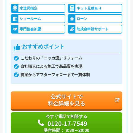
水道局指定
ネット見積もり
代表者
丸山英利
ショールーム
ローン
創業・設立
平成21年5月1日設立
専門協会加盟
助成金申請サポート
本社所在地
〒556-0014
大阪府大阪市浪速区大国2丁目1番6号
おすすめポイント
こだわりの「ニッカ流」リフォーム
自社職人による施工で高品質を実現
提案からアフターフォローまで一貫体制
公式サイトで
料金詳細を見る
今すぐ電話で相談する
0120-17-7549
受付時間： 8:30～20:00