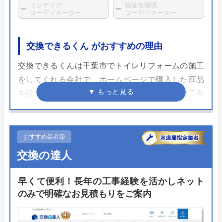
インテリア
福祉住環境
コーディネーター
コーディネーター
交換できるくん がおすすめの理由
交換できるくんは千葉市でトイレリフォームの施工
をしてくれる会社で、ホームページで購入した商品
を設置まで依頼できるのが特徴の会社です。施工を
する職人は社員もしくは提携先のエンジニアのみな
ので安心して依頼できます。
おすすめ業者③
アフターサービスについても専用の窓口を設けてお
交換の達人
り、万が一の不具合にすぐ対応ができる環境が整備
されています。施工後にもらえる商品と工事の保証
早くて便利！長年の工事経験を活かしネット
書の期限は10年間。手厚いサポートがあるおかげで
のみで明確なお見積もりをご案内
施工後も長く付き合っていけるため次回のリフォー
ムや別の設備のリフォームでも利用する方が多いよ