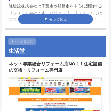
隆建設株式会社は千葉市や船橋市を中心に活動する
リフォーム会社です。バリアフリーリフォームでは
実際に使用するユーザーのことを考えているからこ
そできる提案をしてくれます。豊富な経験を活かし
た自社職人の高い専門性を磨いたリフォームのプロ
集団が施工します。
おすすめ業者⑦
生活堂
簡単そうで実は難しい"あたり前の仕事をあたり前に
する"ということ。見えない部分を含めた細部へのこ
ネット専業総合リフォーム店NO.1！住宅設備
だわりは施工だけでなくアフターフォローにまで表
の交換・リフォーム専門店
れています。リフォーム後の最長10年保証に加え
て、責任者直通の「絆コール」でいつでもサポート
してくれます。
公式サイトで
料金詳細を見る