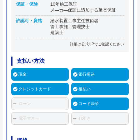
保証・保険
10年施工保証
メ―カ―保証に追加する延長保証
許認可・資格
給水装置工事主任技術者
管工事施工管理技士
建築士
詳細は公式HPでご確認ください
支払い方法
現金
銀行振込
クレジットカード
後払い
ローン
コード決済
電子マネー
代引き