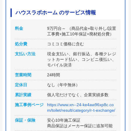
ハウスラボホーム のサービス情報
料金
9万円台～ （商品代金+取り外し/設置
工事費+施工10年保証+廃材処分費）
処分費
コミコミ価格に含む
支払い方法
現金支払い、銀行振込、各種クレジ
ットカード払い、コンビニ後払い、
モバイル決済
営業時間
24時間
定休日
なし（年中無休）
累計実績
個人宅だけでなく、企業実績多数
施工事例ページ
https://www.xn--24-ke4aw96xp8c.co
m/toilet/result/category/r-t-exchange/
保証・保険
安心10年施工保証
商品保証はメーカー保証に追加可能