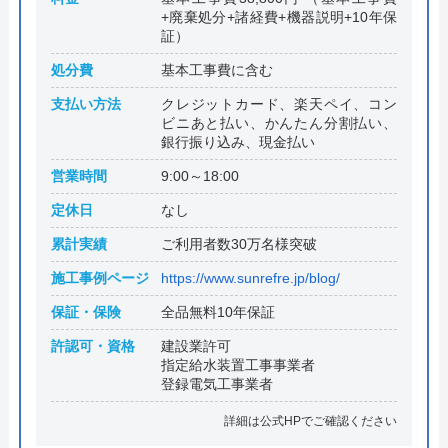
+廃棄処分+諸経費+機器説明+10年保
証）
処分費
基本工事費に含む
支払い方法
クレジットカード、楽天ペイ、コン
ビニあと払い、かんたん分割払い、
銀行振り込み、現金払い
営業時間
9:00～18:00
定休日
なし
累計実績
ご利用者数30万名様突破
施工事例ページ
https://www.sunrefre.jp/blog/
保証・保険
全品無料10年保証
許認可・資格
建設業許可
指定給水装置工事事業者
登録電気工事業者
詳細は公式HPでご確認ください