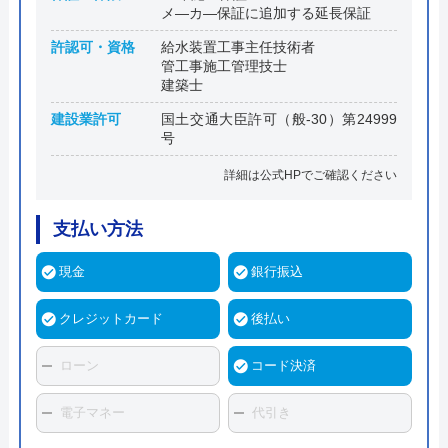
メ―カ―保証に追加する延長保証
許認可・資格
給水装置工事主任技術者
管工事施工管理技士
建築士
建設業許可
国土交通大臣許可（般-30）第24999
号
詳細は公式HPでご確認ください
支払い方法
現金
銀行振込
クレジットカード
後払い
ローン
コード決済
電子マネー
代引き