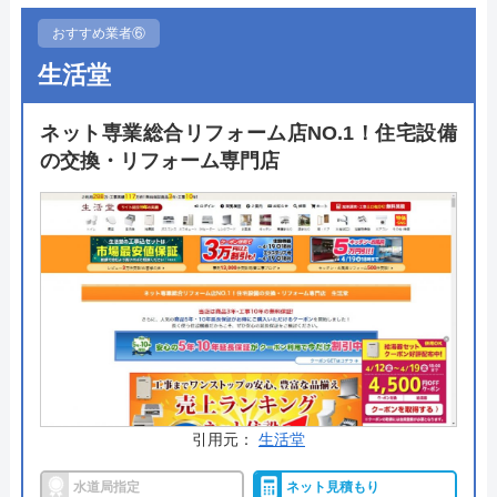
スタッフが要望に合わせて商品の選定をサポートし
おすすめ業者⑥
てくれます。
生活堂
費用面でもメーカーから直接安価で仕入れができる
ネット専業総合リフォーム店NO.1！住宅設備
ため他社よりも安く依頼できるケースが多く、お得
の交換・リフォーム専門店
に施工をしたいのであれば一度見積もりを依頼して
おくのがおすすめです。大特価キャンペーンも見逃
さないようにしましょう。
公式サイトで
料金詳細を見る
今すぐ電話で相談する
0120-091-026
受付時間： 24時間
引用元：
生活堂
水道局指定
ネット見積もり