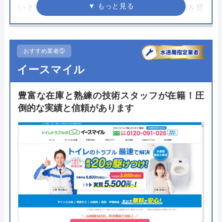
います。安心して任せられるように3つの約束を提
示。しっかりとした現地調査で正確な見積もりを行
うことで適正価格で見積もりを作成します。工事費
用や工期など不明点がなくなるまで丁寧に説明して
おすすめ業者⑤
くれるのが嬉しいです。
イースマイル
さらにタンクレストイレへのリフォームを考えてい
豊富な在庫と熟練の技術スタッフが在籍！圧
る人に嬉しい水圧検査を調査の際に無料で実施して
倒的な実績と信頼があります
います。徹底して現地調査を行ってくれるため相見
積もりを行う際にはぜひ依頼したいリフォーム会社
のひとつです。
公式サイトで
料金詳細を見る
今すぐ電話で相談する
047-312-8777