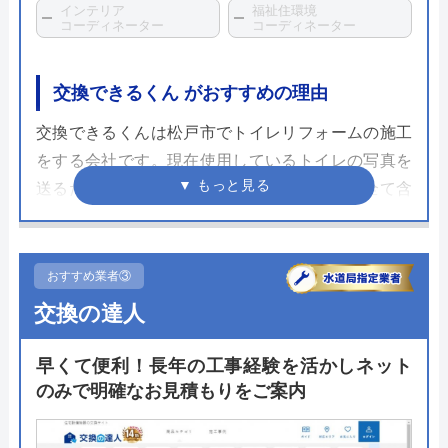
インテリア
福祉住環境
コーディネーター
コーディネーター
交換できるくん がおすすめの理由
交換できるくんは松戸市でトイレリフォームの施工
をする会社です。現在使用しているトイレの写真を
送るだけで見積もりが可能で、工事費などを全て含
めた「まるごとサービスパック」による明朗会計が
多くのユーザーに喜ばれているのが特徴です。
おすすめ業者③
アフターサービスについても専用の窓口を設けてお
交換の達人
り、万が一の不具合でもすぐ対応ができる環境が整
備されています。施工後にもらえる商品と工事の保
早くて便利！長年の工事経験を活かしネット
証書の期限は10年間。手厚いサポートがあるおかげ
のみで明確なお見積もりをご案内
で施工後も長く付き合っていけるため別の設備のリ
フォームでも利用する方が多いようです。