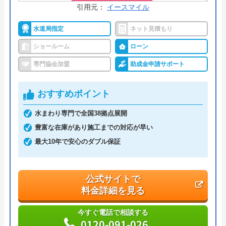
受付時間： 9:00～17:00
引用元：
イースマイル
水道局指定
ネット見積もり
株式会社大功 の基本情報
ショールーム
ローン
専門協会加盟
助成金申請サポート
運営会社
株式会社大功
代表者
中村寧
おすすめポイント
創業・設立
―
水まわり専門で全国38拠点展開
豊富な在庫があり施工までの対応が早い
本社所在地
〒270-2221
最大10年で安心のダブル保証
千葉県松戸市紙敷1170番地
公式サイトで
料金詳細を見る
今すぐ電話で相談する
0120-091-026