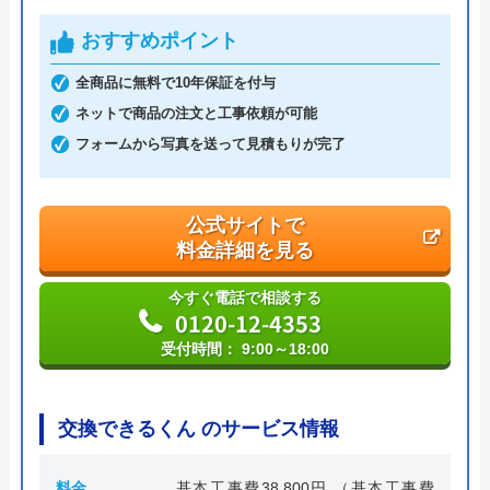
運営会社
株式会社ハウスラボ
おすすめポイント
代表者
丸山英利
全商品に無料で10年保証を付与
創業・設立
平成21年5月1日設立
ネットで商品の注文と工事依頼が可能
フォームから写真を送って見積もりが完了
本社所在地
〒556-0014
大阪府大阪市浪速区大国2丁目1番6号
公式サイトで
料金詳細を見る
今すぐ電話で相談する
0120-12-4353
受付時間： 9:00～18:00
交換できるくん のサービス情報
料金
基本工事費38,800円 （基本工事費