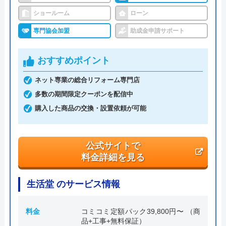
イースマイル の基本情報
ショールーム
ローン
専門協会加盟
助成金申請サポート
運営会社
株式会社イ―スマイル
代表者
島村禮孝
おすすめポイント
創業・設立
平成4年6月1日創業
ネット専業の総合リフォーム専門店
多数の期間限定クーポンを配信中
本社所在地
〒542-0066
大阪府大阪市中央区瓦屋町3丁目7-3 イ
購入した商品の交換・設置依頼が可能
―スマイルビル
公式サイトで
料金詳細を見る
生活堂 のサービス情報
料金
コミコミ定額パック39,800円〜 （商
品+工事+無料保証）