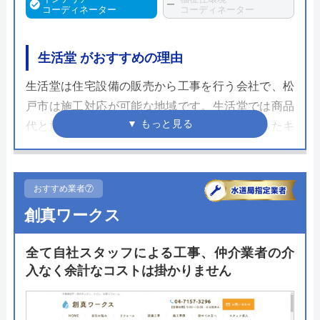
コーディネーター
コーディネーター
生活堂 がおすすめの理由
生活堂は住宅設備の販売から工事を行う会社で、松
戸市は施工対応が可能な地域です。生活堂では商品
代と施工費、保証がすべてコミコミ価格になったキ
ャンペーン価格で販売を行っています。トイレリフ
ォームの際には排水方法などを含めて設置ができる
かどうかを考える必要はありますが比較的安価で販
おすすめ業者⑦
売されているためチェックしておくとよいでしょ
創真ワークス
う。
全て自社スタッフによる工事、仲介業者の介
現地調査や工事は土日に依頼することもできるので
入なく余計なコストは掛かりません
気になる商品を見つけた方は一度見積もりをしてみ
るのがおすすめ。実際に価格見て他の業者と比較し