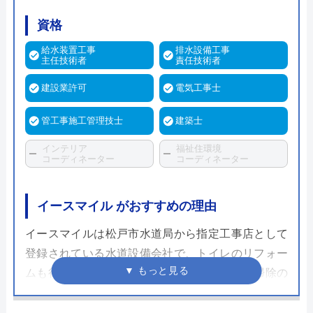
資格
給水装置工事
排水設備工事
主任技術者
責任技術者
建設業許可
電気工事士
管工事施工管理技士
建築士
インテリア
福祉住環境
コーディネーター
コーディネーター
イースマイル がおすすめの理由
イースマイルは松戸市水道局から指定工事店として
登録されている水道設備会社で、トイレのリフォー
ムも行っています。節水モデルに替えたい、掃除の
手間を減らしたいなどさまざまな理由でトイレリフ
ォームを検討する方が多いですが、イースマイルの