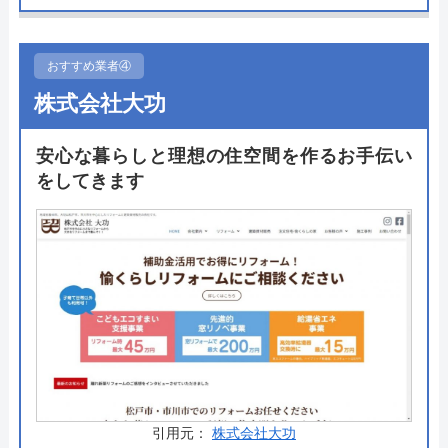
に水まわりの設備では安心して依頼することができ
ます。施工を担当する職人は多数の住宅設備に関す
る資格を所持しており、家の状態に合わせて適切な
おすすめ業者④
方法で工事を行ってくれます。
株式会社大功
支払いは現金だけでなく各種クレジットカードや電
安心な暮らしと理想の住空間を作るお手伝い
子マネーにも対応。ローンを組んで施工することも
をしてきます
できるので自分の希望する支払い方法を選択できま
す。まずは無料の見積もりで金額を確認してみてく
ださい。
公式サイトで
料金詳細を見る
交換の達人 の基本情報
引用元：
株式会社大功
運営会社
株式会社ハウスラボ