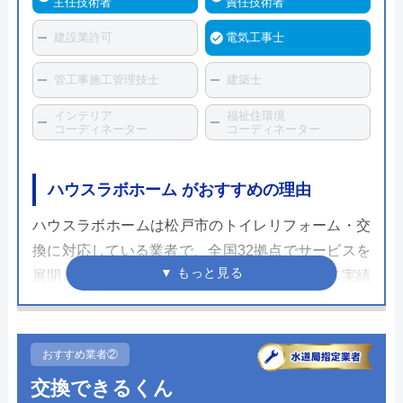
主任技術者
責任技術者
建設業許可
電気工事士
管工事施工管理技士
建築士
インテリア
福祉住環境
コーディネーター
コーディネーター
ハウスラボホーム がおすすめの理由
ハウスラボホームは松戸市のトイレリフォーム・交
換に対応している業者で、全国32拠点でサービスを
展開しています。水まわりの交換修理において実績
がある水まわりの専門業者で、全国各地の自治体の
水道局から水道局指定工事店として認められている
信頼できる業者です。
おすすめ業者②
交換できるくん
10年の施工保証と、メーカー保証に追加で延長保証