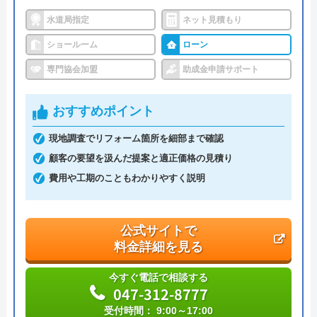
水道局指定
ネット見積もり
代表者
丸山英利
ショールーム
ローン
創業・設立
平成21年5月1日設立
専門協会加盟
助成金申請サポート
本社所在地
〒556-0014
大阪府大阪市浪速区大国2丁目1番6号
おすすめポイント
現地調査でリフォーム箇所を細部まで確認
顧客の要望を汲んだ提案と適正価格の見積り
費用や工期のこともわかりやすく説明
公式サイトで
料金詳細を見る
今すぐ電話で相談する
047-312-8777
受付時間： 9:00～17:00