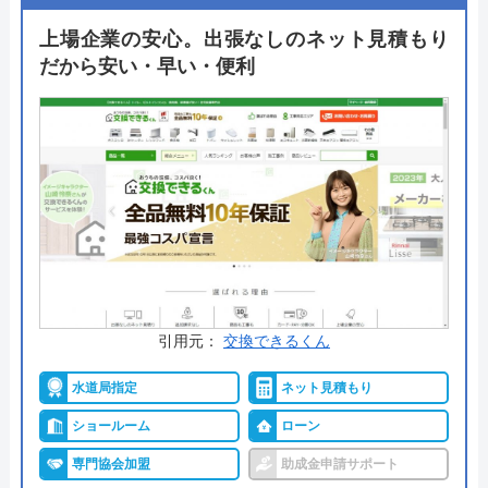
を用意しており、施工後も安心。支払い方法も豊富
上場企業の安心。出張なしのネット見積もり
で現金やクレジットカードのほか、銀行振込、コン
だから安い・早い・便利
ビニ後払い、モバイル決済にも対応しています。年
中無休で24時間対応可能なので、ご自身の好きなタ
イミングで相談できるのもおすすめポイントの一つ
です。
公式サイトで
料金詳細を見る
今すぐ電話で相談する
0120-221-611
引用元：
交換できるくん
受付時間： 24時間
水道局指定
ネット見積もり
ショールーム
ローン
ハウスラボホーム の基本情報
専門協会加盟
助成金申請サポート