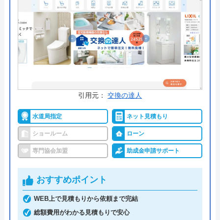
公式サイトで
料金詳細を見る
今すぐ電話で相談する
0120-12-4353
受付時間： 9:00～18:00
引用元：
交換の達人
交換できるくん の基本情報
水道局指定
ネット見積もり
ショールーム
ローン
運営会社
株式会社交換できるくん
専門協会加盟
助成金申請サポート
代表者
栗原将
おすすめポイント
創業・設立
1998年11月13日設立
WEB上で見積もりから依頼まで完結
本社所在地
〒150-0011
東京都渋谷区東1丁目26-20 東京建物東
総額費用がわかる見積もりで安心