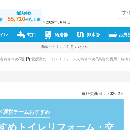
相談件数
55,710
者
件以上
※
※2026年8月時点
イレ
蛇口
給湯器
排水管
お風
酷似サイトにご注意ください
者おすすめ5選
愛媛県のトイレリフォームでおすすめ7業者の費用・特徴
最終更新日： 2026.2.6
ド運営チームおすすめ
すめトイレリフォーム・交