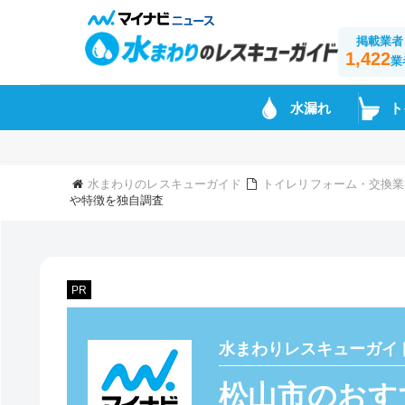
掲載業者
1,422
業
水漏れ
ト
水まわりのレスキューガイド
トイレリフォーム・交換業
や特徴を独自調査
PR
水まわりレスキューガイ
松山市のおす