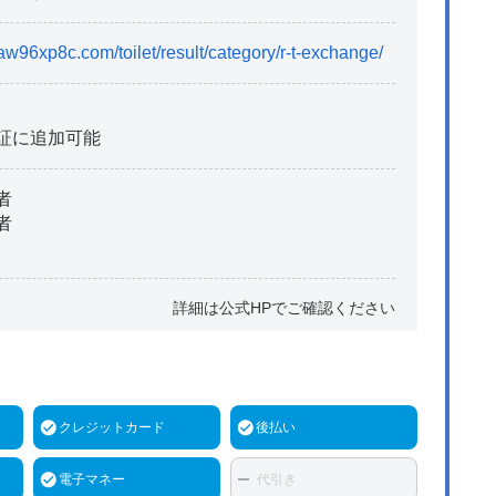
aw96xp8c.com/toilet/result/category/r-t-exchange/
証に追加可能
者
者
詳細は公式HPでご確認ください
クレジットカード
後払い
電子マネー
代引き