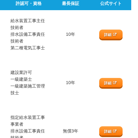
許認可・資格
最長保証
公式サイト
給水装置工事主任
技術者
排水設備工事責任
10年
詳細
技術者
第二種電気工事士
建設業許可
一級建築士
10年
詳細
一級建築施工管理
技士
指定給水装置工事
事業者
排水設備工事責任
無償3年
詳細
技術者