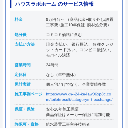
ハウスラボホーム のサービス情報
料金
9万円台～ （商品代金+取り外し/設置
工事費+施工10年保証+廃材処分費）
処分費
コミコミ価格に含む
支払い方法
現金支払い、銀行振込、各種クレジ
ットカード払い、コンビニ後払い、
モバイル決済
営業時間
24時間
定休日
なし（年中無休）
累計実績
個人宅だけでなく、企業実績多数
施工事例ページ
https://www.xn--24-ke4aw96xp8c.co
m/toilet/result/category/r-t-exchange/
保証・保険
安心10年施工保証
商品保証はメーカー保証に追加可能
許認可・資格
給水装置工事主任技術者