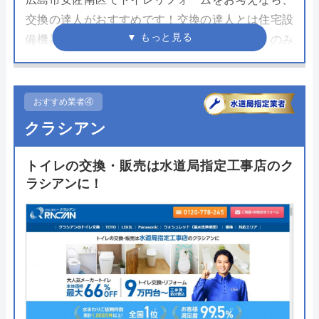
交換の達人がおすすめです！交換の達人とは住宅設
備機器の交換サイトで、現地訪問なしのネットのみ
で見積もり可能、支払い方法もクレジットカードや
電子マネー、ローンなど多彩ですので、お急ぎの方
にもぴったりです。
おすすめ業者④
クラシアン
施工の面でも信頼感があり、運営元の株式会社ハウ
スラボは全国の法人を専門とした水まわり修理・交
トイレの交換・販売は水道局指定工事店のク
換業者ですあり、10年以上もの間トイレの修理や交
ラシアンに！
換に携わってきていますので、知識や経験などは問
題ありませんし、万が一何かのトラブルが合った場
合でも3年間無料で商品のメンテナンスを行なって
くれる3年保証があります。トイレのラインナップ
も豊富にありますので、まずはサイトにアクセスし
てみて下さい。