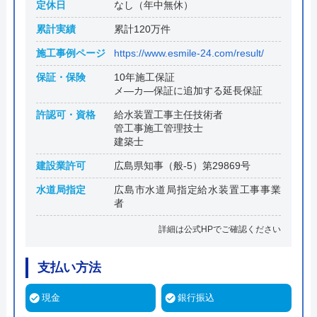
定休日
なし（年中無休）
累計実績
累計120万件
施工事例ページ
https://www.esmile-24.com/result/
保証・保険
10年施工保証
メ―カ―保証に追加する延長保証
許認可・資格
給水装置工事主任技術者
管工事施工管理技士
建築士
建設業許可
広島県知事（般-5）第29869号
水道局指定
広島市水道局指定給水装置工事事業
者
詳細は公式HPでご確認ください
支払い方法
現金
銀行振込