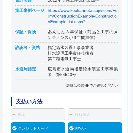
累計実績
2022年度施工件数24,529件
施工事例ページ
https://www.koukannotatsujin.com/Fo
rm/ConstructionExample/Constructio
nExampleList.aspx?
保証・保険
あんしん３年保証（商品と工事のメ
ンテナンスが３年間無償）
許認可・資格
指定給水装置工事事業者
排水設備工事責任技術者
第二種電気工事士
水道局指定
広島市水道局指定給水装置工事事業
者 第54540号
詳細は公式HPでご確認ください
支払い方法
現金
銀行振込
クレジットカード
後払い