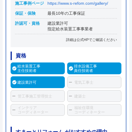
施工事例ページ
https://www.s-refom.com/gallery/
保証・保険
最長10年の工事保証
許認可・資格
建設業許可
指定給水装置工事事業者
詳細は公式HPでご確認ください
資格
給水装置工事
排水設備工事
主任技術者
責任技術者
建設業許可
電気工事士
管工事施工管理技士
建築士
インテリア
福祉住環境
コーディネーター
コーディネーター