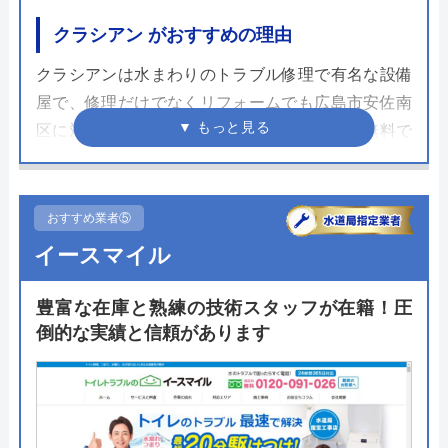
クラシアン がおすすめの理由
クラシアンは水まわりのトラブル修理で有名な設備
屋で、修理だけでなくリフォームでも広島市安佐南
区に対応しています。出張点検や見積もりは無料で
依頼ができ、対応スピードも早いのが特徴です。
TOTO、LIXIL、Panasonicの商品は人気なものを抑
えつつ多くのシリーズに対応しているので自分に合
おすすめ業者⑤
ったトイレを選ぶのは難しくありません。
イースマイル
相談や問い合わせの際にはホームページのフリーダ
豊富な在庫と熟練の技術スタッフが在籍！圧
イヤルもしくは専用フォームから24時間365日依頼
倒的な実績と信頼があります
できます。すぐにでもトイレ交換をしたい！という
方は一度問い合わせしてみてください。
公式サイトで