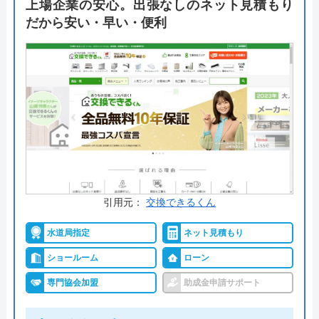
上場企業の安心。出張なしのネット見積もり
で現金やクレジットカードのほか、銀行振込、コン
だから安い・早い・便利
ビニ後払い、モバイル決済にも対応しています。年
中無休で24時間対応可能なので、ご自身の好きなタ
イミングで相談できるのもおすすめポイントの一つ
です。
公式サイトで
料金詳細を見る
今すぐ電話で相談する
0120-221-611
引用元：
交換できるくん
受付時間： 24時間
水道局指定
ネット見積もり
ショールーム
ローン
ハウスラボホーム の基本情報
専門協会加盟
助成金申請サポート
運営会社
株式会社ハウスラボ