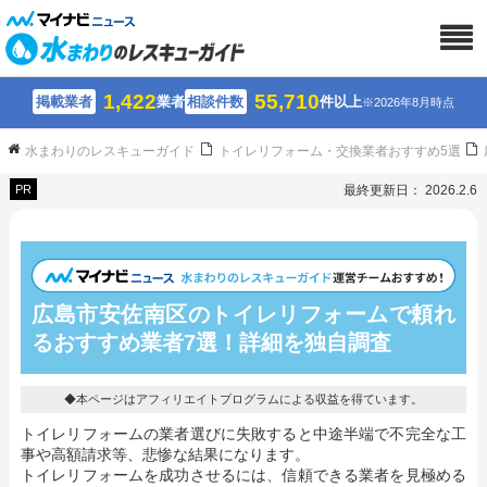
1,422
55,710
掲載業者
業者
相談件数
件以上
※2026年8月時点
水まわりのレスキューガイド
トイレリフォーム・交換業者おすすめ5選
PR
最終更新日： 2026.2.6
広島市安佐南区のトイレリフォームで頼れ
るおすすめ業者7選！詳細を独自調査
◆本ページはアフィリエイトプログラムによる収益を得ています。
トイレリフォームの業者選びに失敗すると中途半端で不完全な工
事や高額請求等、悲惨な結果になります。
トイレリフォームを成功させるには、信頼できる業者を見極める