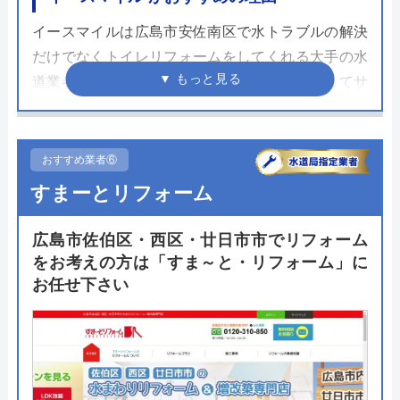
イースマイルは広島市安佐南区で水トラブルの解決
だけでなくトイレリフォームをしてくれる大手の水
道業者です。イースマイルは水道設備に特化してサ
ービスを提供する会社なので知識の面で優れます。
また、水トラブルの修理駆けつけなど現場での施工
経験が豊富な点が強力で、熟練の技術スタッフの多
おすすめ業者⑥
さが売りです。
すまーとリフォーム
どんなトイレにリフォームするか迷っている方でも
広島市佐伯区・西区・廿日市市でリフォーム
リフォームの目的を伝えるだけで最適な商品選定を
をお考えの方は「すま～と・リフォーム」に
してくれます。施工の際には10年の施工保証に加え
お任せ下さい
てメーカー保証の延長を申し込むことが可能。長く
使うものなので保証が長いと安心して生活できるの
で嬉しいです。