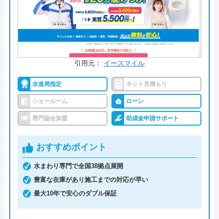
料金詳細を見る
今すぐ電話で相談する
0120-778-245
受付時間： 24時間
引用元：
イースマイル
水道局指定
ネット見積もり
クラシアン の基本情報
ショールーム
ローン
運営会社
株式会社クラシアン
専門協会加盟
助成金申請サポート
代表者
今田健治
おすすめポイント
創業・設立
1991年6月21日創業
水まわり専門で全国38拠点展開
本社所在地
〒222-0033
豊富な在庫があり施工までの対応が早い
神奈川県横浜市港北区新横浜3-1-9 ア
最大10年で安心のダブル保証
リ―ナタワ―13階