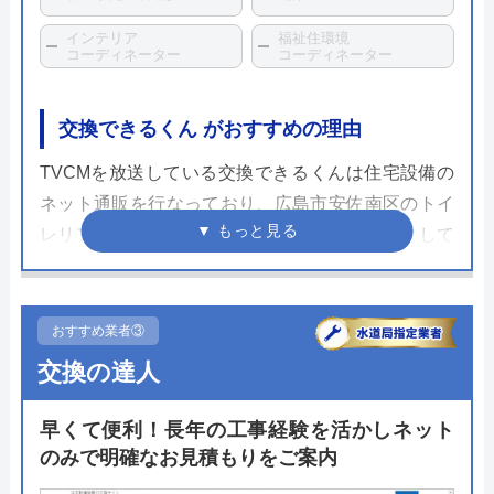
インテリア
福祉住環境
コーディネーター
コーディネーター
交換できるくん がおすすめの理由
TVCMを放送している交換できるくんは住宅設備の
ネット通販を行なっており、広島市安佐南区のトイ
レリフォームに対応しています。大きな特徴として
は全ての商品に対して商品・工事の10年保証が無料
となっており、トイレリフォームで万が一のことが
あっても10年間は修理にかかる費用が一切かかりま
おすすめ業者③
せん。
交換の達人
もちろん、トイレの品揃えも豊富で、TOTOや
早くて便利！長年の工事経験を活かしネット
LIXIL、Panasonicなどの国内主要メーカーはしっか
のみで明確なお見積もりをご案内
り網羅していますので、ぜひサイトをチェックして