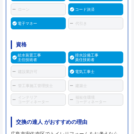
ローン
コード決済
電子マネー
代引き
資格
給水装置工事
排水設備工事
主任技術者
責任技術者
建設業許可
電気工事士
管工事施工管理技士
建築士
インテリア
福祉住環境
コーディネーター
コーディネーター
交換の達人 がおすすめの理由
広島市安佐南区でトイレリフォームをお考えなら、