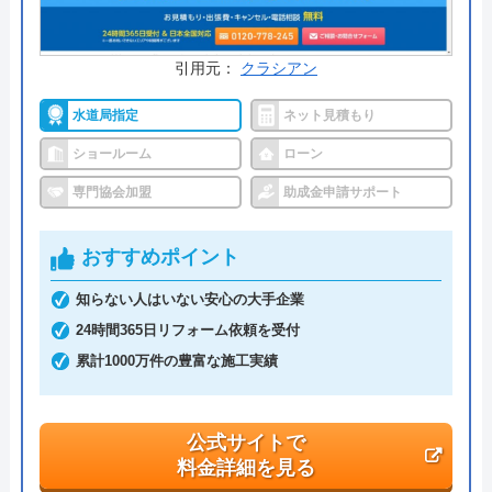
公式サイトで
料金詳細を見る
引用元：
クラシアン
交換の達人 の基本情報
水道局指定
ネット見積もり
ショールーム
ローン
運営会社
株式会社ハウスラボ
専門協会加盟
助成金申請サポート
代表者
丸山英利
おすすめポイント
創業・設立
平成21年5月1日設立
知らない人はいない安心の大手企業
本社所在地
〒556-0014
24時間365日リフォーム依頼を受付
大阪府大阪市浪速区大国2丁目1番6号
累計1000万件の豊富な施工実績
公式サイトで
料金詳細を見る