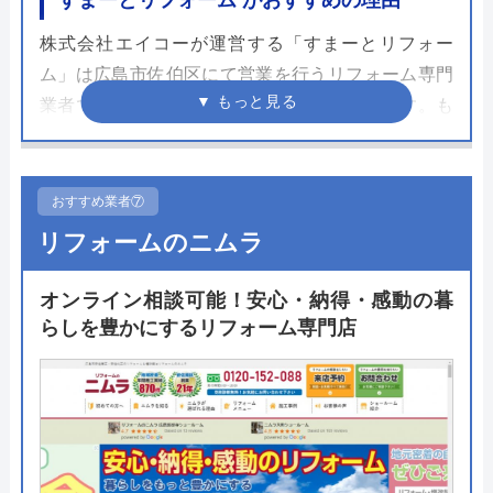
すまーとリフォーム がおすすめの理由
株式会社エイコーが運営する「すまーとリフォー
ム」は広島市佐伯区にて営業を行うリフォーム専門
業者で安佐南区も対象エリア内となっています。も
ともとは広島市内の大きな施設や有名ショッピング
センターなどの設備工事を手掛けており、その技術
力を活かしたまま一般の住宅リフォームを行なって
おすすめ業者⑦
おり、また広島市の指定給水装置工事事業者として
リフォームのニムラ
も登録されているため、その技術力は信頼できるも
のがあります。
オンライン相談可能！安心・納得・感動の暮
らしを豊かにするリフォーム専門店
リフォーム実績は広島市佐伯区・西区、廿日市市で
1,000件以上となっており、一部ホームページ上で公
開しておりますが、サイト内でメンバー登録を行う
ことで全ての施工事例を見ることができ、なおかつ
施工実例カタログを無料でダウンロードすることが