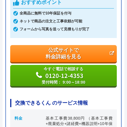
おすすめポイント
代表者
丸山英利
全商品に無料で10年保証を付与
創業・設立
平成21年5月1日設立
ネットで商品の注文と工事依頼が可能
フォームから写真を送って見積もりが完了
本社所在地
〒556-0014
大阪府大阪市浪速区大国2丁目1番6号
公式サイトで
料金詳細を見る
今すぐ電話で相談する
0120-12-4353
受付時間： 9:00～18:00
交換できるくん のサービス情報
料金
基本工事費38,800円 （基本工事費
+廃棄処分+諸経費+機器説明+10年保