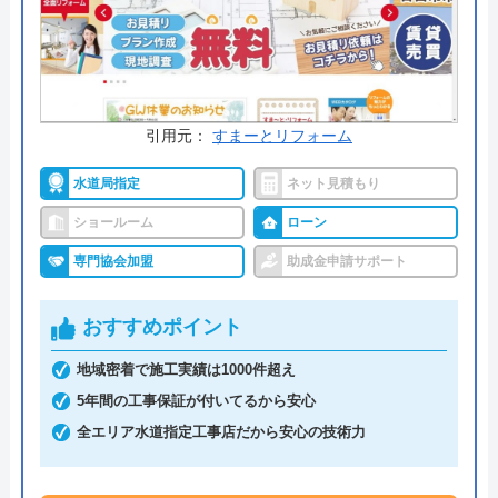
公式サイトで
料金詳細を見る
今すぐ電話で相談する
0120-091-026
受付時間： 24時間
引用元：
すまーとリフォーム
水道局指定
ネット見積もり
イースマイル の基本情報
ショールーム
ローン
専門協会加盟
助成金申請サポート
運営会社
株式会社イ―スマイル
代表者
島村禮孝
おすすめポイント
創業・設立
平成4年6月1日創業
地域密着で施工実績は1000件超え
5年間の工事保証が付いてるから安心
本社所在地
〒542-0066
全エリア水道指定工事店だから安心の技術力
大阪府大阪市中央区瓦屋町3丁目7-3 イ
―スマイルビル