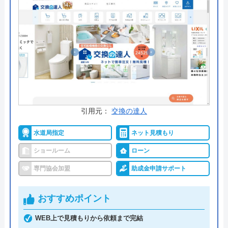
みてください。
公式サイトで
料金詳細を見る
今すぐ電話で相談する
0120-12-4353
受付時間： 9:00～18:00
引用元：
交換の達人
交換できるくん の基本情報
水道局指定
ネット見積もり
ショールーム
ローン
運営会社
株式会社交換できるくん
専門協会加盟
助成金申請サポート
代表者
栗原将
おすすめポイント
創業・設立
1998年11月13日設立
WEB上で見積もりから依頼まで完結
本社所在地
〒150-0011