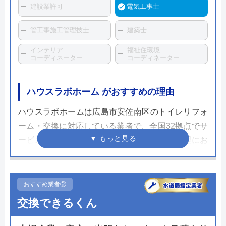
建設業許可
電気工事士
管工事施工管理技士
建築士
インテリア
福祉住環境
コーディネーター
コーディネーター
ハウスラボホーム がおすすめの理由
ハウスラボホームは広島市安佐南区のトイレリフォ
ーム・交換に対応している業者で、全国32拠点でサ
ービスを展開しています。水まわりの交換修理にお
いて実績がある水まわりの専門業者で、全国各地の
自治体の水道局から水道局指定工事店として認めら
れている信頼できる業者です。
おすすめ業者②
交換できるくん
10年の施工保証と、メーカー保証に追加で延長保証
を用意しており、施工後も安心。支払い方法も豊富