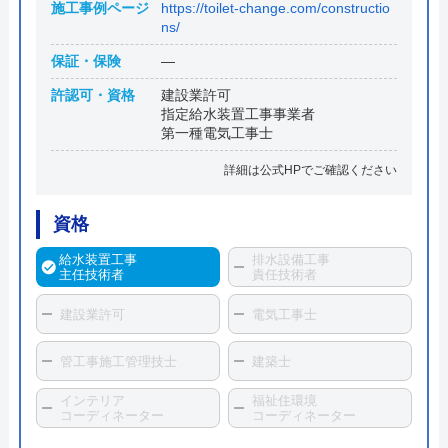
施工事例ページ
https://toilet-change.com/constructio
ns/
保証・保険
―
許認可・資格
建設業許可
指定給水装置工事事業者
第一種電気工事士
詳細は公式HPでご確認ください
資格
給水装置工事
排水設備工事
主任技術者
責任技術者
建設業許可
電気工事士
管工事施工管理技士
建築士
インテリア
福祉住環境
コーディネーター
コーディネーター