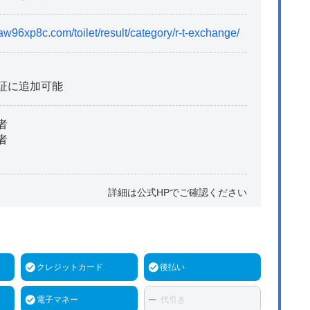
aw96xp8c.com/toilet/result/category/r-t-exchange/
証に追加可能
者
者
詳細は公式HPでご確認ください
クレジットカード
後払い
電子マネー
代引き