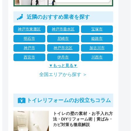
近隣のおすすめ業者を探す
神戸市東灘区
神戸市垂水区
宝塚市
明石市
尼崎市
姫路市
神戸市
神戸市北区
加古川市
西宮市
伊丹市
川西市
▼もっと見る▼
全国エリアから探す ＞
トイレリフォームのお役立ちコラム
トイレの壁の素材・お手入れ方
法・DIYリフォーム術｜黄ばみ・
カビ対策も徹底解説