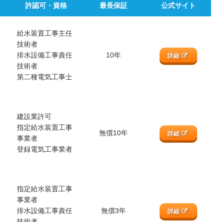
許認可・資格
最長保証
公式サイト
給水装置工事主任
技術者
排水設備工事責任
10年
詳細
技術者
第二種電気工事士
建設業許可
指定給水装置工事
無償10年
詳細
事業者
登録電気工事業者
指定給水装置工事
事業者
排水設備工事責任
無償3年
詳細
技術者