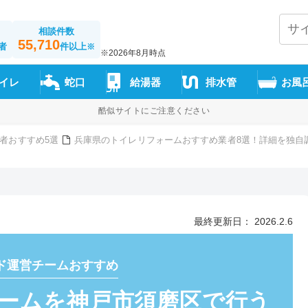
相談件数
55,710
者
件以上
※
※2026年8月時点
イレ
蛇口
給湯器
排水管
お風
酷似サイトにご注意ください
者おすすめ5選
兵庫県のトイレリフォームおすすめ業者8選！詳細を独自
最終更新日： 2026.2.6
ド運営チームおすすめ
ームを神戸市須磨区で行う