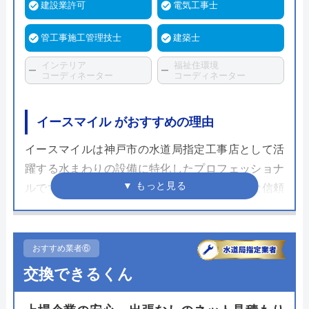
建設業許可
電気工事士
管工事施工管理技士
建築士
インテリア
福祉住環境
コーディネーター
コーディネーター
イースマイル がおすすめの理由
イースマイルは神戸市の水道局指定工事店として活
躍する水まわりの設備に特化したプロフェッショナ
ルです。市営水道の工事も対応できる圧倒的な信頼
度が強みで、熟練のスタッフが施工を担当します。
自分で家に合ったトイレを選ぶのは困難で手間もか
かりますが、イースマイルでは豊富な経験から最適
おすすめ業者⑥
な設備を選定してくれます。さらにその設備は安価
交換できるくん
で入荷できるため施工費用を抑えることも狙えま
す。