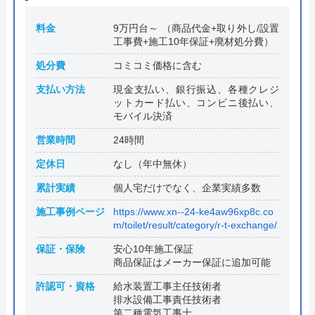
料金
9万円台～ （商品代金+取り外し/設置
工事費+施工10年保証+廃材処分費）
処分費
コミコミ価格に含む
支払い方法
現金支払い、銀行振込、各種クレジ
ットカード払い、コンビニ後払い、
モバイル決済
営業時間
24時間
定休日
なし（年中無休）
累計実績
個人宅だけでなく、企業実績多数
施工事例ページ
https://www.xn--24-ke4aw96xp8c.co
m/toilet/result/category/r-t-exchange/
保証・保険
安心10年施工保証
商品保証はメーカー保証に追加可能
許認可・資格
給水装置工事主任技術者
排水設備工事責任技術者
第二種電気工事士