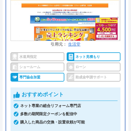
公式サイトで
料金詳細を見る
交換の達人 の基本情報
運営会社
株式会社ハウスラボ
引用元：
生活堂
代表者
丸山英利
水道局指定
ネット見積もり
創業・設立
平成21年5月1日設立
ショールーム
ローン
本社所在地
〒556-0014
専門協会加盟
助成金申請サポート
大阪府大阪市浪速区大国2丁目1番6号
おすすめポイント
ネット専業の総合リフォーム専門店
多数の期間限定クーポンを配信中
購入した商品の交換・設置依頼が可能