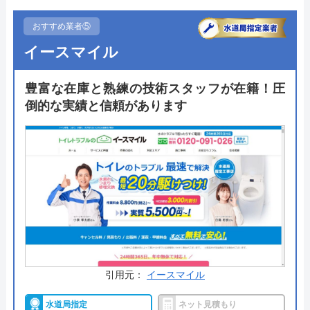
をしたいと考えている方におすすめです。神戸市は
出張料無料で見積もりやリフォーム工事を依頼でき
おすすめ業者⑤
る点も見逃せません。
イースマイル
TOTOリモデルクラブやLIXILリフォームネットなど
豊富な在庫と熟練の技術スタッフが在籍！圧
のメーカー団体にも加入しており、無料で延長でき
倒的な実績と信頼があります
るメーカー保証と有料で最大10年まで延長できる自
社保証による手厚いアフターサポートも実現してい
ます。
公式サイトで
料金詳細を見る
生活堂 の基本情報
引用元：
イースマイル
運営会社
株式会社ライフワン
水道局指定
ネット見積もり