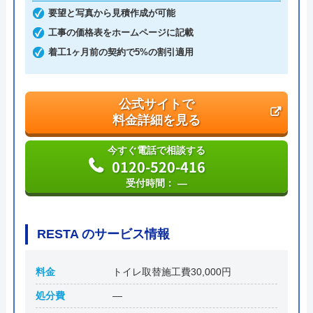
要望と写真から見積作成が可能
創業・設立
平成21年5月1日設立
工事の価格表をホームページに記載
着工1ヶ月前の契約で5%の割引適用
本社所在地
〒556-0014
大阪府大阪市浪速区大国2丁目1番6号
公式サイトで
料金詳細を見る
今すぐ電話で相談する
0120-520-416
受付時間： ―
RESTA のサービス情報
料金
トイレ取替施工費30,000円
処分費
―