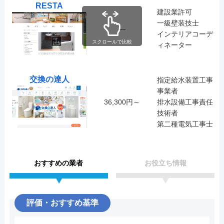
RESTA
建設業許可
一級壁装技士
―
インテリアコーデ
スクロールで比較
ィネーター
交換の達人
指定給水装置工事
事業者
36,300円～
排水設備工事責任
技術者
第二種電気工事士
おすすめの業者
お役立ち情報
評価・おすすめ基準