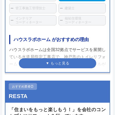
管工事施工管理技士
建築士
インテリア
福祉住環境
コーディネーター
コーディネーター
ハウスラボホーム がおすすめの理由
ハウスラボホームは全国32拠点でサービスを展開し
ている水道局指定工事店で、神戸市のトイレリフォ
ーム・交換にも対応しています。スタッフレベルが
高く、個人宅だけでなく企業実績も豊富なため安心
して依頼することができるでしょう。
おすすめ業者②
ホームページで表示されている価格は、商品代金・
RESTA
工事費・処分費などすべてを含んだ最終金額となっ
ており、表示価格以外は一切かからないので安心で
「住まいをもっと楽しもう！」を会社のコン
す。