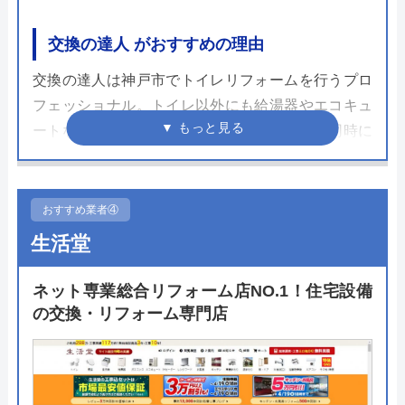
交換の達人 がおすすめの理由
交換の達人は神戸市でトイレリフォームを行うプロ
フェッショナル。トイレ以外にも給湯器やエコキュ
ートなどの専門資格が必要なリフォームまで同時に
施工できるのでおすすめです。トイレリフォームで
は工事費込みの価格で行うキャンペーンを実施して
いるのでお得にリフォームをしたい方は必見です。
おすすめ業者④
生活堂
トイレは主要メーカーであるTOTO、LIXIL、
Panasonicを中心に幅広く対応しており自分に合っ
ネット専業総合リフォーム店NO.1！住宅設備
たトイレを選びやすいのは嬉しいポイントです。見
の交換・リフォーム専門店
積もりは無料で行えるのでまずは一度ホームページ
から依頼してみてください。