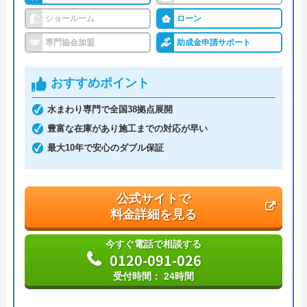
代表者
坂本貴志
ショールーム
ローン
創業・設立
―
専門協会加盟
助成金申請サポート
本社所在地
〒163-0714
東京都新宿区西新宿2-7-1 新宿第一生
おすすめポイント
命ビルディング14階（私書箱5022号）
水まわり専門で全国38拠点展開
豊富な在庫があり施工までの対応が早い
最大10年で安心のダブル保証
公式サイトで
料金詳細を見る
今すぐ電話で相談する
0120-091-026
受付時間： 24時間