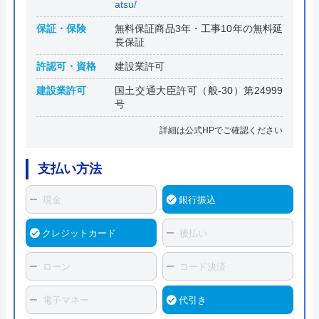
atsu/
保証・保険
無料保証商品3年・工事10年の無料延
長保証
許認可・資格
建設業許可
建設業許可
国土交通大臣許可（般-30）第24999
号
詳細は公式HPでご確認ください
支払い方法
現金
銀行振込
クレジットカード
後払い
ローン
コード決済
電子マネー
代引き