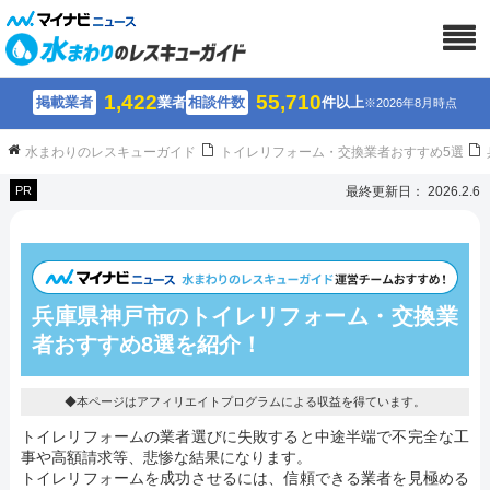
1,422
55,710
掲載業者
業者
相談件数
件以上
※2026年8月時点
水まわりのレスキューガイド
トイレリフォーム・交換業者おすすめ5選
PR
最終更新日： 2026.2.6
兵庫県神戸市のトイレリフォーム・交換業
者おすすめ8選を紹介！
◆本ページはアフィリエイトプログラムによる収益を得ています。
トイレリフォームの業者選びに失敗すると中途半端で不完全な工
事や高額請求等、悲惨な結果になります。
トイレリフォームを成功させるには、信頼できる業者を見極める