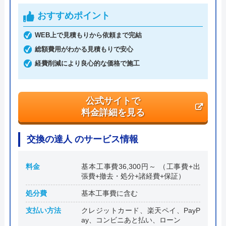
代表者
平井泰志
おすすめポイント
創業・設立
―
WEB上で見積もりから依頼まで完結
総額費用がわかる見積もりで安心
本社所在地
〒651-2111
兵庫県神戸市西区池上4丁目29-2
経費削減により良心的な価格で施工
公式サイトで
料金詳細を見る
交換の達人 のサービス情報
料金
基本工事費36,300円～ （工事費+出
張費+撤去・処分+諸経費+保証）
処分費
基本工事費に含む
支払い方法
クレジットカード、楽天ペイ、PayP
ay、コンビニあと払い、ローン