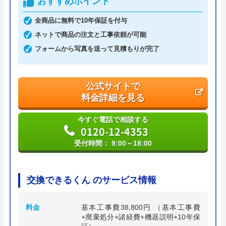
おすすめポイント
創業・設立
平成4年6月1日創業
全商品に無料で10年保証を付与
ネットで商品の注文と工事依頼が可能
本社所在地
〒542-0066
大阪府大阪市中央区瓦屋町3丁目7-3 イ
フォームから写真を送って見積もりが完了
―スマイルビル
公式サイトで
料金詳細を見る
今すぐ電話で相談する
0120-12-4353
受付時間： 9:00～18:00
交換できるくん のサービス情報
料金
基本工事費38,800円 （基本工事費
+廃棄処分+諸経費+機器説明+10年保