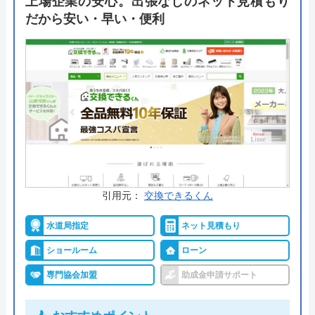
上場企業の安心。出張なしのネット見積もり
だから安い・早い・便利
ダブル10年保証が用意されているため施工後も安心
なのが嬉しいポイント。詳しくはフリーダイヤルか
ら直接のお問い合わせが可能です。
公式サイトで
料金詳細を見る
今すぐ電話で相談する
0120-091-026
受付時間： 24時間
引用元：
交換できるくん
水道局指定
ネット見積もり
イースマイル の基本情報
ショールーム
ローン
専門協会加盟
助成金申請サポート
運営会社
株式会社イ―スマイル
代表者
島村禮孝