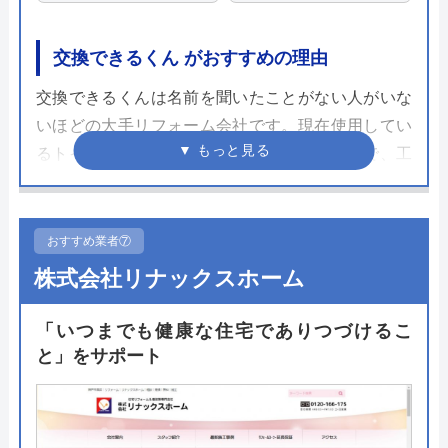
交換できるくん がおすすめの理由
交換できるくんは名前を聞いたことがない人がいな
いほどの大手リフォーム会社です。現在使用してい
るトイレの写真を送るだけで見積もりが可能で、工
事費などを全て含めた「まるごとサービスパック」
による明朗会計が多くのユーザーに喜ばれていま
す。
おすすめ業者⑦
株式会社リナックスホーム
交換できるくんは商品購入ができるネットショップ
の側面が強いですが、工事も可能です。施工は正社
「いつまでも健康な住宅でありつづけるこ
員もしくは契約パートナーのみが施工することで、
と」をサポート
技術だけでなく接客態度に関しても高いレベルを期
待できます。自社の施工に自信があるからこそアフ
ターサービスにも力を入れています。