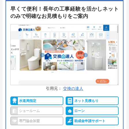
施工費はホームページに記載されているので費用の
早くて便利！長年の工事経験を活かしネット
面でも安心。リフォームの見積もりは写真を送るだ
のみで明確なお見積もりをご案内
けでもできるので訪問や来店の心配はありません。
RESTAが気になった方は相見積もりで一度試してみ
てはいかがでしょうか。
公式サイトで
料金詳細を見る
今すぐ電話で相談する
0120-520-416
受付時間： ―
引用元：
交換の達人
水道局指定
ネット見積もり
RESTA の基本情報
ショールーム
ローン
専門協会加盟
助成金申請サポート
運営会社
株式会社RESTA