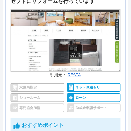
セプトにリフォームを行っています
出張料金や見積もり料金はかからず、トイレ交換で
はかかせない「排水形式の確認」や「取付可能トイ
レの紹介」も無料で行ってくれるので、まずは気軽
に相談してみてはいかがでしょうか。
公式サイトで
料金詳細を見る
今すぐ電話で相談する
0120-221-611
引用元：
RESTA
受付時間： 24時間
水道局指定
ネット見積もり
ショールーム
ローン
ハウスラボホーム の基本情報
専門協会加盟
助成金申請サポート
運営会社
株式会社ハウスラボ
おすすめポイント
代表者
丸山英利