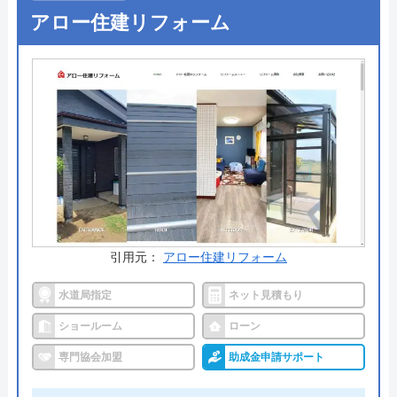
ホームページで表示されている価格は、商品代金・
アロー住建リフォーム
工事費・処分費などすべてを含んだ最終金額となっ
ており、表示価格以外は一切かからないので安心で
す。
出張料金や見積もり料金はかからず、トイレ交換で
はかかせない「排水形式の確認」や「取付可能トイ
レの紹介」も無料で行ってくれるので、まずは気軽
に相談してみてはいかがでしょうか。
公式サイトで
料金詳細を見る
引用元：
アロー住建リフォーム
今すぐ電話で相談する
水道局指定
ネット見積もり
0120-221-611
ショールーム
ローン
受付時間： 24時間
専門協会加盟
助成金申請サポート