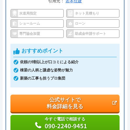
受付時間： 10:00～17:00
引用元：
若本住建
水道局指定
ネット見積もり
アイエスリフォーム の基本情報
ショールーム
ローン
専門協会加盟
助成金申請サポート
運営会社
松盛堂株式会社
代表者
石崎篤
おすすめポイント
創業・設立
昭和51年5月創立
依頼の9割以上が口コミによる紹介
棟梁の人柄と謙虚な姿勢が魅力
本社所在地
〒323-0820
新築の工事も担うプロ集団
栃木県小山市西城南3-7-37
公式サイトで
料金詳細を見る
今すぐ電話で相談する
090-2240-9451