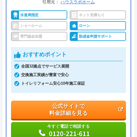
引用元：
ハウスラボホーム
水道局指定
ネット見積もり
ショールーム
ローン
専門協会加盟
助成金申請サポート
おすすめポイント
全国32拠点でサービス展開
交換施工実績が豊富で安心
トイレリフォーム安心10年施工保証
公式サイトで
料金詳細を見る
今すぐ電話で相談する
0120-221-611