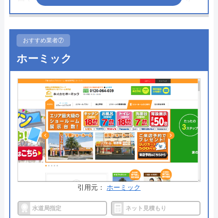
ムに対応。一度に複数箇所をリフォームしたい人に
もおすすめです。
おすすめ業者⑦
またトイレのリフォーム費用は、基本工事費用が本
ホーミック
体代込で7万3,000円からとお手頃価格です。基本工
事費には元のトイレの処分費用が含まれており、工
事後に追加費用がかかることもありません。分かり
やすい料金体系で、はじめてリフォームを依頼する
人にも安心です。
公式サイトで
料金詳細を見る
今すぐ電話で相談する
0280-33-7802
引用元：
ホーミック
受付時間： 8:00～17:00
水道局指定
ネット見積もり