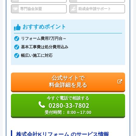
イースマイル の基本情報
専門協会加盟
助成金申請サポート
運営会社
株式会社イ―スマイル
おすすめポイント
代表者
島村禮孝
リフォーム費用7万円台～
創業・設立
平成4年6月1日創業
基本工事費は処分費用込み
幅広い施工に対応
本社所在地
〒542-0066
大阪府大阪市中央区瓦屋町3丁目7-3 イ
―スマイルビル
公式サイトで
料金詳細を見る
今すぐ電話で相談する
0280-33-7802
受付時間： 8:00～17:00
株式会社Kリフォーム のサービス情報