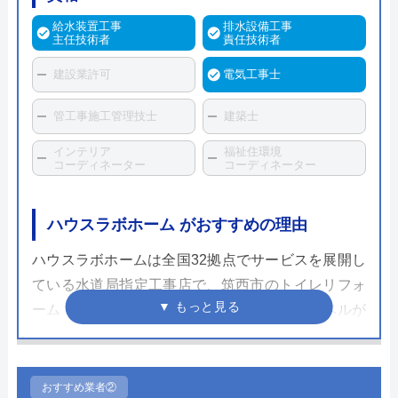
給水装置工事
排水設備工事
主任技術者
責任技術者
建設業許可
電気工事士
管工事施工管理技士
建築士
インテリア
福祉住環境
コーディネーター
コーディネーター
ハウスラボホーム がおすすめの理由
ハウスラボホームは全国32拠点でサービスを展開し
ている水道局指定工事店で、筑西市のトイレリフォ
ーム・交換にも対応しています。スタッフレベルが
高く、個人宅だけでなく企業実績も豊富なため安心
して依頼することができるでしょう。
おすすめ業者②