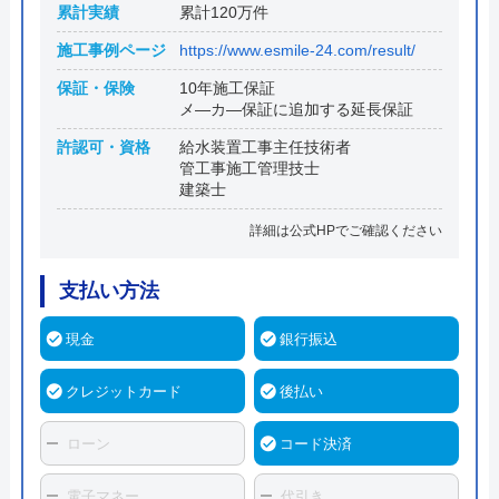
累計実績
累計120万件
施工事例ページ
https://www.esmile-24.com/result/
保証・保険
10年施工保証
メ―カ―保証に追加する延長保証
許認可・資格
給水装置工事主任技術者
管工事施工管理技士
建築士
詳細は公式HPでご確認ください
支払い方法
現金
銀行振込
クレジットカード
後払い
ローン
コード決済
電子マネー
代引き