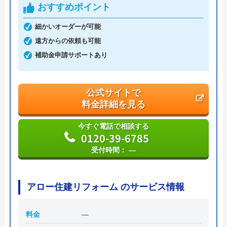
ハウスラボホーム の基本情報
おすすめポイント
運営会社
株式会社ハウスラボ
細かいオーダーが可能
遠方からの依頼も可能
代表者
丸山英利
補助金申請サポートあり
創業・設立
平成21年5月1日設立
本社所在地
〒556-0014
公式サイトで
大阪府大阪市浪速区大国2丁目1番6号
料金詳細を見る
今すぐ電話で相談する
0120-39-6785
受付時間： ―
アロー住建リフォーム のサービス情報
料金
―