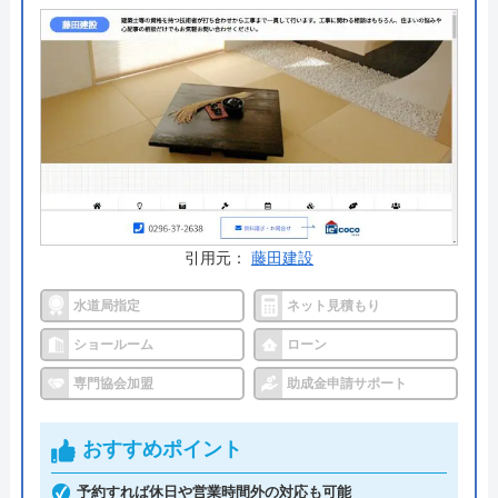
Web予約して来店すると、もれなくQUOカード500
円分がもらえます。また施工後は、半年、一年後と
定期点検があるため安心です。
公式サイトで
料金詳細を見る
今すぐ電話で相談する
0296-49-9410
受付時間： 9:00～18:00
引用元：
藤田建設
水道局指定
ネット見積もり
ホーミック の基本情報
ショールーム
ローン
専門協会加盟
助成金申請サポート
運営会社
株式会社ホ―ミック
代表者
粟野弘也
おすすめポイント
創業・設立
1994年創業
予約すれば休日や営業時間外の対応も可能