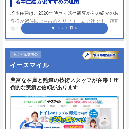
若本住建 がおすすめの理由
若本住建は、2020年時点で既存顧客からの紹介のお
客様が95%以上を占めるリフォーム会社です。顧客
満足度が高く、施工後は「知人におすすめしたい」
と思える施工品質が魅力。特に代表であり棟梁の若
本さんの、謙虚で気さくな人柄に惹かれて、知名度
と人気は堅調に伸びています。
おすすめ業者⑤
イースマイル
また若本住建はリフォームだけでなく新築物件の工
事も担っています。幅広い業務に対応し、経験と知
豊富な在庫と熟練の技術スタッフが在籍！圧
識の豊富なプロ集団です。電話で問い合わせれば、
倒的な実績と信頼があります
代表携帯に直接つながるため話が早いのもうれしい
ポイントです。
公式サイトで
料金詳細を見る