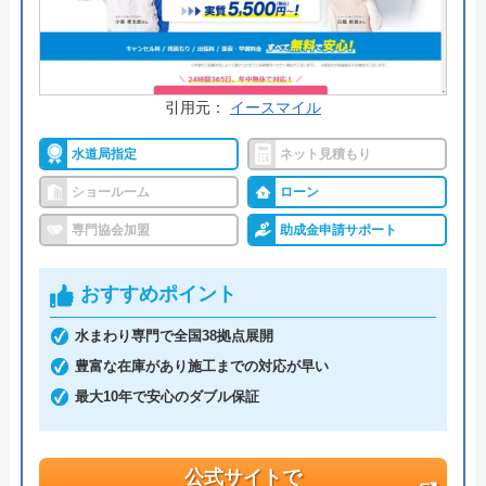
今すぐ電話で相談する
090-2240-9451
受付時間： 8:00～18:00
引用元：
イースマイル
水道局指定
ネット見積もり
若本住建 の基本情報
ショールーム
ローン
運営会社
株式会社 若本住建
専門協会加盟
助成金申請サポート
代表者
若本浩司
おすすめポイント
創業・設立
2018年創業
水まわり専門で全国38拠点展開
本社所在地
〒308-0853
豊富な在庫があり施工までの対応が早い
茨城県筑西市伊讃美864-4
最大10年で安心のダブル保証
公式サイトで