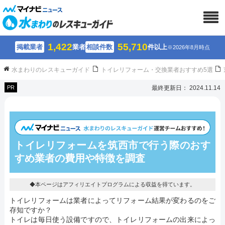
1,422
55,710
掲載業者
業者
相談件数
件以上
※2026年8月時点
水まわりのレスキューガイド
トイレリフォーム・交換業者おすすめ5選
PR
最終更新日： 2024.11.14
トイレリフォームを筑西市で行う際のおす
すめ業者の費用や特徴を調査
◆本ページはアフィリエイトプログラムによる収益を得ています。
トイレリフォームは業者によってリフォーム結果が変わるのをご
存知ですか？
トイレは毎日使う設備ですので、トイレリフォームの出来によっ