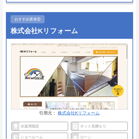
その実績だけでなく、さまざまな自治体の水道局か
ら指定給水装置工事事業者として認められているた
め、技術面では非常に信頼できる業者です。
おすすめ業者⑥
株式会社Kリフォーム
支払い方法も多彩で、現金だけではなくクレジット
カードやモバイル決済を利用することも出来ます。
24時間365日で対応可能で見積もりや出張料も無料
ですので、相見積もりの一社に加えたい企業の一つ
です。
公式サイトで
料金詳細を見る
今すぐ電話で相談する
0120-091-026
引用元：
株式会社Kリフォーム
受付時間： 24時間
水道局指定
ネット見積もり
ショールーム
ローン