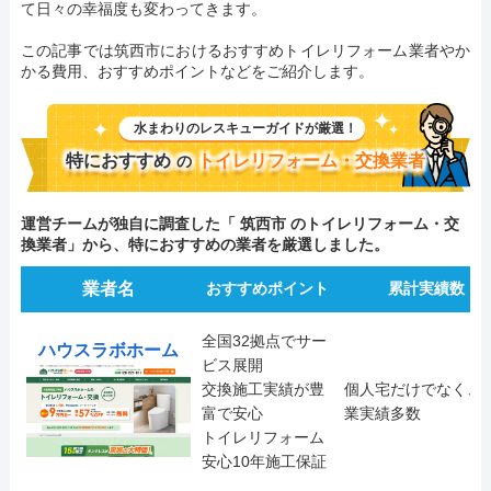
て日々の幸福度も変わってきます。
この記事では筑西市におけるおすすめトイレリフォーム業者やか
かる費用、おすすめポイントなどをご紹介します。
水まわりのレスキューガイドが厳選！
特におすすめ
トイレリフォーム・交換業者
の
運営チームが独自に調査した「 筑西市 のトイレリフォーム・交
換業者」から、特におすすめの業者を厳選しました。
業者名
おすすめポイント
累計実績数
全国32拠点でサー
ハウスラボホーム
ビス展開
交換施工実績が豊
個人宅だけでなく、
富で安心
業実績多数
トイレリフォーム
安心10年施工保証