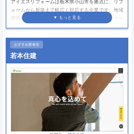
アイエスリフォームは栃木県小山市を拠点に、リフ
ォームから新築まで幅広く対応する企業です。地域
密着型の企業として、年間を通じてさまざまなイベ
ントを開催しており、顧客同士の交流を深める機会
を提供しています。
おすすめ業者④
また、LINEで簡単に見積もりが依頼できる便利なサ
若本住建
ービスも提供。新築実績も豊富で、高品質な施工を
リーズナブルな価格で提供しています。引渡し後も
定期点検や特典があり、長期的なサポートを重視し
ています。
公式サイトで
料金詳細を見る
今すぐ電話で相談する
0285-31-0021