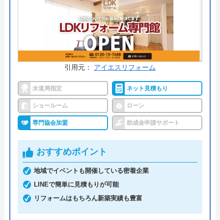
公式サイトで
料金詳細を見る
今すぐ電話で相談する
0120-39-6785
引用元：
アイエスリフォーム
受付時間： ―
水道局指定
ネット見積もり
ショールーム
ローン
アロー住建リフォーム の基本情報
専門協会加盟
助成金申請サポート
運営会社
株式会社 アロ―住建
おすすめポイント
代表者
四ッ谷明美
地域でイベントも開催している密着企業
創業・設立
平成9年2月12日設立
LINEで簡単に見積もりが可能
リフォームはもちろん新築実績も豊富
本社所在地
〒308-0112
茨城県筑西市藤ヶ谷1769-5