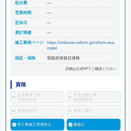
処分費
―
営業時間
―
定休日
―
累計実績
―
施工事例ページ
https://chikusei-reform.jp/reform-exa
mple/
保証・保険
瑕疵担保責任保険
詳細は公式HPでご確認ください
資格
給水装置工事
排水設備工事
主任技術者
責任技術者
建設業許可
電気工事士
管工事施工管理技士
建築士