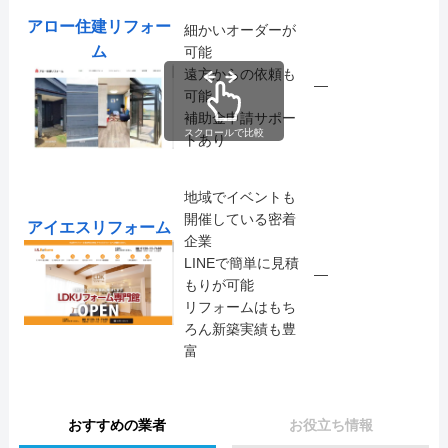
アロー住建リフォー
細かいオーダーが
ム
可能
遠方からの依頼も
―
可能
補助金申請サポー
スクロールで比較
トあり
地域でイベントも
開催している密着
アイエスリフォーム
企業
LINEで簡単に見積
―
もりが可能
リフォームはもち
ろん新築実績も豊
富
おすすめの業者
お役立ち情報