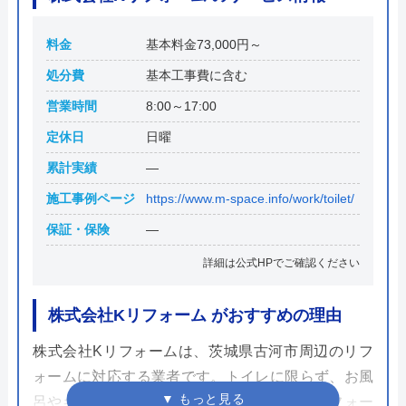
料金
基本料金73,000円～
処分費
基本工事費に含む
営業時間
8:00～17:00
定休日
日曜
累計実績
―
施工事例ページ
https://www.m-space.info/work/toilet/
保証・保険
―
詳細は公式HPでご確認ください
株式会社Kリフォーム がおすすめの理由
株式会社Kリフォームは、茨城県古河市周辺のリフ
ォームに対応する業者です。トイレに限らず、お風
呂やキッチン、外壁などさまざまな場所のリフォー