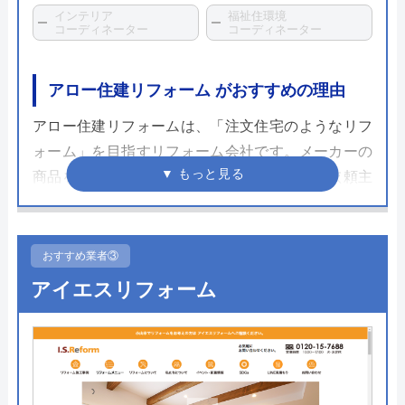
インテリア
福祉住環境
コーディネーター
コーディネーター
アロー住建リフォーム がおすすめの理由
アロー住建リフォームは、「注文住宅のようなリフ
ォーム」を目指すリフォーム会社です。メーカーの
商品をそのまま家に当てはめるのではなく、依頼主
の理想や希望を最大限実現したリフォームに対応し
ています。そのため、細かいオーダーも可能。内装
デザインにこだわりのある人にもおすすめです。
おすすめ業者③
アイエスリフォーム
また、各種補助金の申請サポートも実施していま
す。できるだけ費用を抑えたい人にとっても嬉しい
サービスです。さらに遠方からLINEや電話で相談す
ることも可能。離れた実感のリフォームを依頼した
い場合にも便利です。