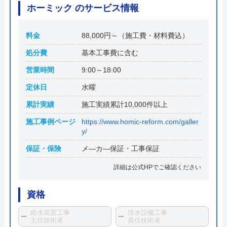
ホーミック のサービス情報
料金
88,000円～（施工費・材料費込）
処分費
基本工事費に含む
営業時間
9:00～18:00
定休日
水曜
累計実績
施工実績累計10,000件以上
施工事例ページ
https://www.homic-reform.com/galler
y/
保証・保険
メ―カ―保証・工事保証
詳細は公式HPでご確認ください
資格
給水装置工事
排水設備工事
主任技術者
責任技術者