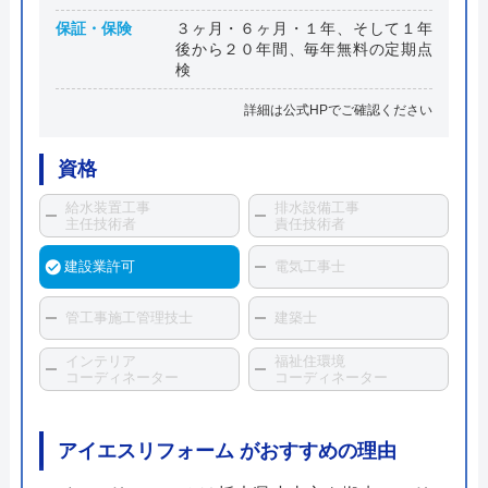
保証・保険
３ヶ月・６ヶ月・１年、そして１年
後から２０年間、毎年無料の定期点
検
詳細は公式HPでご確認ください
資格
給水装置工事
排水設備工事
主任技術者
責任技術者
建設業許可
電気工事士
管工事施工管理技士
建築士
インテリア
福祉住環境
コーディネーター
コーディネーター
アイエスリフォーム がおすすめの理由