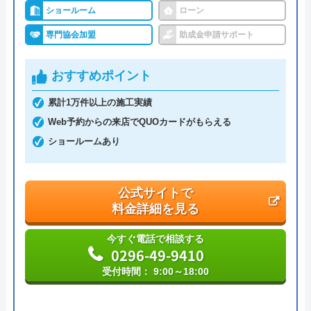
ショールーム
ローン
株式会社Kリフォーム の基本情報
専門協会加盟
助成金申請サポート
運営会社
株式会社Kリフォ―ム
おすすめポイント
代表者
関知明
累計1万件以上の施工実績
創業・設立
―
Web予約からの来店でQUOカードがもらえる
ショールームあり
本社所在地
〒306-0011
茨城県古河市東４丁目１−２５
公式サイトで
料金詳細を見る
今すぐ電話で相談する
0296-49-9410
受付時間： 9:00～18:00