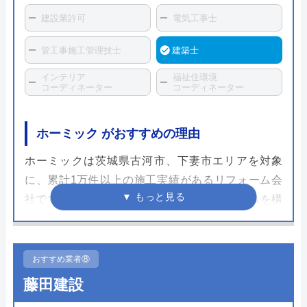
建設業許可
電気工事士
管工事施工管理技士
建築士
インテリア
福祉住環境
コーディネーター
コーディネーター
ホーミック がおすすめの理由
ホーミックは茨城県古河市、下妻市エリアを対象
に、累計1万件以上の施工実績があるリフォーム会
社です。下妻市には地域最大級のショールームを構
えており、18台ものトイレを展示してあります。実
際に座ってみたり、色や質感を確かめることがで
き、イメージ通りの施工を進めるうえで参考になる
おすすめ業者⑧
でしょう。
藤田建設