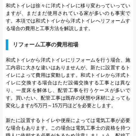
和式トイレは徐々に洋式トイレに移り変わっていってい
今すぐ電話で相談する
ますが、まだまだ使用されている家が多いのも事実で
0120-091-026
す。本項では和式トイレから洋式トイレへリフォームす
受付時間： 24時間
る場合の費用と工事方法を解説します。
リフォーム工事の費用相場
イースマイル の基本情報
和式トイレから洋式トイレにリフォームを行う場合、施
運営会社
株式会社イ―スマイル
工内容に大きな違いはありませんが、新たに設置するト
代表者
島村禮孝
イレによって費用は変動します。和式トイレから洋式ト
イレに交換する場合はただ設備交換する工事とは異な
創業・設立
平成4年6月1日創業
り、一度床を解体し、配管工事を行うケースが多いで
す。買いたい、配管工事は既存の状態や床材によっても
本社所在地
〒542-0066
変化しますが5万円～15万円ほどを必要とします。
大阪府大阪市中央区瓦屋町3丁目7-3 イ
―スマイルビル
新たに設置するトイレや便座によっては電気工事が必要
な場合もあります。この場合は電気工事士の資格を持つ
職人に依頼する必要があるため注意しましょう。配線工