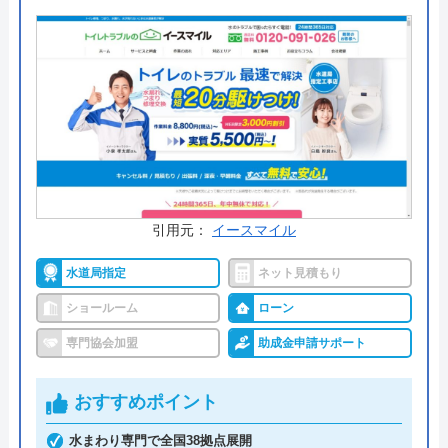
金額を答えてくれるAIチャットサービスがあるの
で、活用してみてはいかがでしょうか。
公式サイトで
料金詳細を見る
今すぐ電話で相談する
0120-979-714
受付時間： ―
引用元：
イースマイル
水道局指定
ネット見積もり
リフォームまつ建 の基本情報
ショールーム
ローン
運営会社
まつ建ト―タルサポ―ト株式会社
専門協会加盟
助成金申請サポート
代表者
松浦邦章
おすすめポイント
創業・設立
平成30年8月27日 設立
水まわり専門で全国38拠点展開