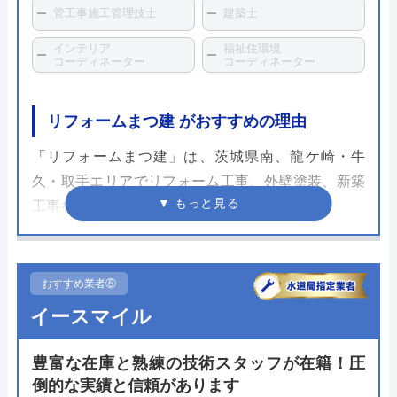
管工事施工管理技士
建築士
インテリア
福祉住環境
コーディネーター
コーディネーター
リフォームまつ建 がおすすめの理由
「リフォームまつ建」は、茨城県南、龍ケ崎・牛
久・取手エリアでリフォーム工事、外壁塗装、新築
工事を行う会社です。
維持費がかかるショールームを持たないなど、経費
を徹底的に削減し、一流メーカー品を最大75％OFF
おすすめ業者⑤
で提供するなど販売価格に還元しています。
イースマイル
写真を送るだけLINEで簡単概算見積もりができま
豊富な在庫と熟練の技術スタッフが在籍！圧
す。また、公式サイトで、条件を入力するとすぐに
倒的な実績と信頼があります