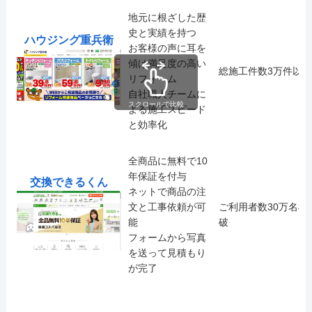
地元に根ざした歴
史と実績を持つ
ハウジング重兵衛
お客様の声に耳を
傾け満足度の高い
総施工件数3万件以上
リフォーム
自社職人チームに
スクロールで比較
よる施工スピード
と効率化
全商品に無料で10
年保証を付与
交換できるくん
ネットで商品の注
文と工事依頼が可
ご利用者数30万名様
能
破
フォームから写真
を送って見積もり
が完了