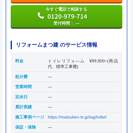
本社所在地
〒150-0011
今すぐ電話で相談する
東京都渋谷区東1丁目26-20 東京建物東
0120-979-714
渋谷ビル
受付時間： ―
リフォームまつ建 のサービス情報
料金
トイレリフォ―ム ¥89,800~(商品
代、標準工事費)
処分費
―
営業時間
―
定休日
―
累計実績
―
施工事例ページ
https://matsuken-ts.jp/tag/toilet/
保証・保険
―