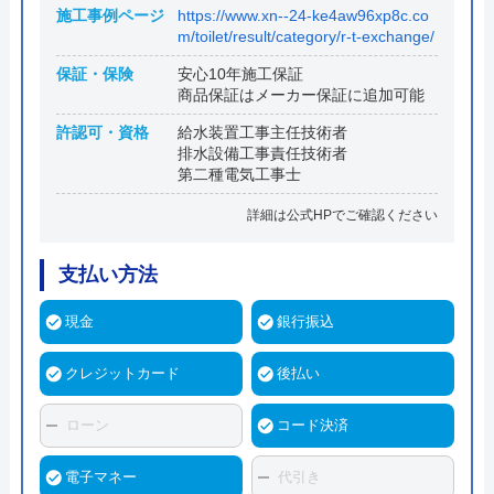
施工事例ページ
https://www.xn--24-ke4aw96xp8c.co
m/toilet/result/category/r-t-exchange/
保証・保険
安心10年施工保証
商品保証はメーカー保証に追加可能
許認可・資格
給水装置工事主任技術者
排水設備工事責任技術者
第二種電気工事士
詳細は公式HPでご確認ください
支払い方法
現金
銀行振込
クレジットカード
後払い
ローン
コード決済
電子マネー
代引き