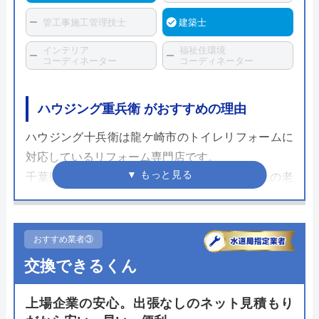
管工事施工管理技士
建築士
インテリア
福祉住環境
コーディネーター
コーディネーター
ハウジング重兵衛 がおすすめの理由
ハウジング十兵衛は龍ケ崎市のトイレリフォームに
対応しているリフォーム専門店です。
千葉県と茨城県に密着した業者して120年以上の老
舗で、トイレリフォームを含めた施工実績は累計3
万件を超えています。
おすすめ業者③
TOTOやLIXIL、Panasonic等の国内主要メーカーの
交換できるくん
トイレを取り扱っており、サイト内では商品代+基
本工事費を加えたコミコミ価格で表示されているた
上場企業の安心。出張なしのネット見積もり
めわかりやすいです。