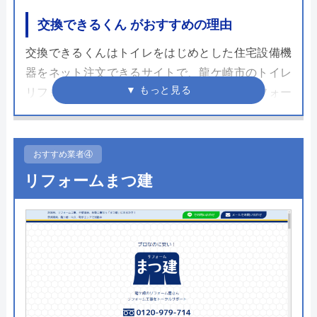
交換できるくん がおすすめの理由
交換できるくんはトイレをはじめとした住宅設備機
器をネット注文できるサイトで、龍ケ崎市のトイレ
リフォームに対応しています。見積もり専用フォー
ムから写真を送るだけで見積もりが進むため、現地
訪問による見積もりいらずで余計な営業なしで済
み、その分の人件費をカットすることで低価格で商
おすすめ業者④
品を提供することができます。
リフォームまつ建
施工に関しては自社社員もしくは契約しているエン
ジニアが工事を担当しますが、全ての商品に対し
て、10年の商品・工事保証がつくため万が一のトラ
ブルの時も安心です。TOTOやLIXIL、Panasonicな
どの国内主要メーカーのトイレを取り揃えており、
「まるごとサービスパック」では工事費や処分費な