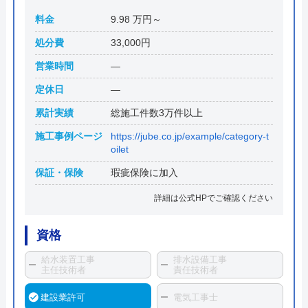
料金
9.98 万円～
処分費
33,000円
営業時間
―
定休日
―
累計実績
総施工件数3万件以上
施工事例ページ
https://jube.co.jp/example/category-t
oilet
保証・保険
瑕疵保険に加入
詳細は公式HPでご確認ください
資格
給水装置工事
排水設備工事
主任技術者
責任技術者
建設業許可
電気工事士