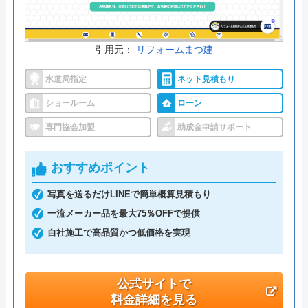
どが全てコミコミのため、金額のわかりやすさもお
すすめのポイントです。
引用元：
リフォームまつ建
公式サイトで
水道局指定
ネット見積もり
料金詳細を見る
ショールーム
ローン
今すぐ電話で相談する
0120-12-4353
専門協会加盟
助成金申請サポート
受付時間： 9:00～18:00
おすすめポイント
写真を送るだけLINEで簡単概算見積もり
交換できるくん の基本情報
一流メーカー品を最大75％OFFで提供
運営会社
株式会社交換できるくん
自社施工で高品質かつ低価格を実現
代表者
栗原将
公式サイトで
創業・設立
1998年11月13日設立
料金詳細を見る