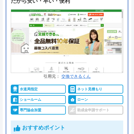
だから安い・早い・便利
自社でショールームも完備していますので、まずは
サイトにアクセスしてみてください。
公式サイトで
料金詳細を見る
今すぐ電話で相談する
0120-010-753
受付時間： 9:00〜18:00
引用元：
交換できるくん
ハウジング重兵衛 の基本情報
水道局指定
ネット見積もり
ショールーム
ローン
運営会社
株式会社ハウジング重兵衛
専門協会加盟
助成金申請サポート
代表者
菅谷重貴
おすすめポイント
創業・設立
明治32年創業