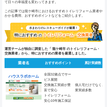
て日々の幸福度も変わってきます。
この記事では龍ケ崎市におけるおすすめトイレリフォーム業者や
かかる費用、おすすめポイントなどをご紹介します。
水まわりのレスキューガイドが厳選！
特におすすめ
トイレリフォーム・交換業者
の
運営チームが独自に調査した「 龍ケ崎市 のトイレリフォーム・
交換業者」から、特におすすめの業者を厳選しました。
業者名
おすすめポイント
累計実績数
全国32拠点でサー
ハウスラボホーム
ビス展開
交換施工実績が豊
個人宅だけでなく、
富で安心
業実績多数
トイレリフォーム
安心10年施工保証