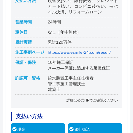
支払い方法
現金支払い、銀行振込、クレジット
カード払い、コンビニ後払い、モバ
イル決済、リフォームローン
営業時間
24時間
定休日
なし（年中無休）
累計実績
累計120万件
施工事例ページ
https://www.esmile-24.com/result/
保証・保険
10年施工保証
メ―カ―保証に追加する延長保証
許認可・資格
給水装置工事主任技術者
管工事施工管理技士
建築士
詳細は公式HPでご確認ください
支払い方法
現金
銀行振込