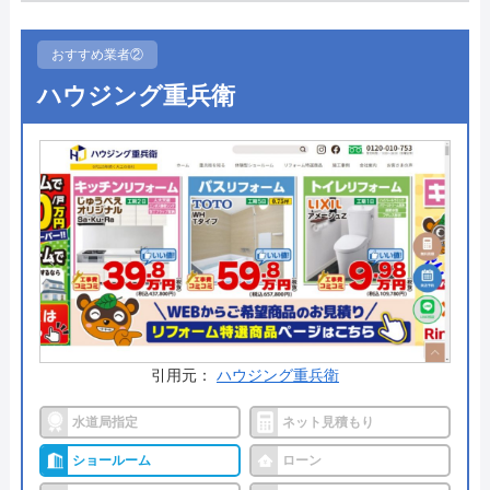
対応や修理交換に対応しているため、トイレの不具
合が起きて修理か交換か迷っている方は、ハウスラ
おすすめ業者②
ボホームのような水まわりの専門業者にまず相談す
ハウジング重兵衛
るのがおすすめです。状況に合わせて最適な提案を
してくれるでしょう。
自社の研修センターで講習を受け、ベテランスタッ
フのもとで現場経験を積んだスタッフが駆けつける
ので安心です。24時間365日対応可能で、在庫があ
れば当日施工対応も可能なため、お急ぎの方にもお
すすめ。まずは気軽に相談してみてはいかがでしょ
うか。
引用元：
ハウジング重兵衛
公式サイトで
水道局指定
ネット見積もり
料金詳細を見る
ショールーム
ローン
今すぐ電話で相談する