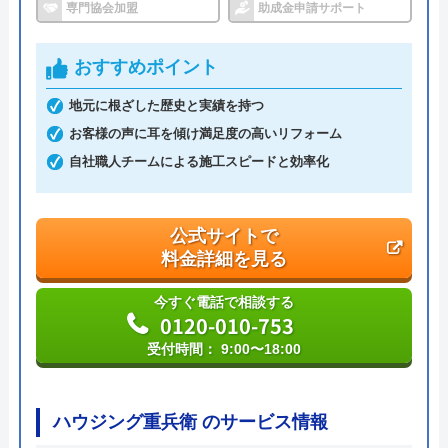
専門協会加盟
助成金申請サポート
0120-221-611
受付時間： 24時間
おすすめポイント
地元に根ざした歴史と実績を持つ
ハウスラボホーム の基本情報
お客様の声に耳を傾け満足度の高いリフォーム
自社職人チームによる施工スピードと効率化
運営会社
株式会社ハウスラボ
代表者
丸山英利
公式サイトで
創業・設立
平成21年5月1日設立
料金詳細を見る
本社所在地
〒556-0014
今すぐ電話で相談する
大阪府大阪市浪速区大国2丁目1番6号
0120-010-753
受付時間： 9:00〜18:00
ハウジング重兵衛 のサービス情報