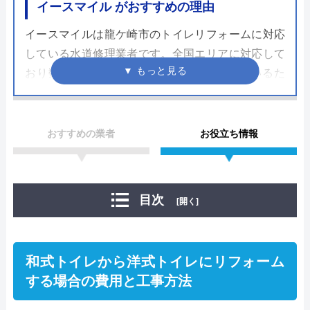
イースマイル がおすすめの理由
イースマイルは龍ケ崎市のトイレリフォームに対応
している水道修理業者です。全国エリアに対応して
おり数多くのトイレの修理や交換してきているた
め、その実績だけでなく、さまざまな自治体の水道
局から指定給水装置工事事業者として認められてい
るため、技術面では非常に信頼できる業者です。
おすすめの業者
お役立ち情報
支払い方法も多彩で、現金だけではなくクレジット
カードやモバイル決済を利用することも出来ます。
目次
[開く]
24時間365日で対応可能で見積もりや出張料も無料
ですので、相見積もりの一社に加えたい企業の一つ
です。
和式トイレから洋式トイレにリフォーム
する場合の費用と工事方法
公式サイトで
料金詳細を見る