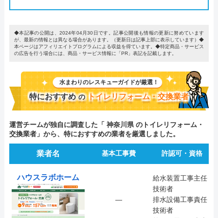
◆本記事の公開は、2024年04月30日です。記事公開後も情報の更新に努めています
が、最新の情報とは異なる場合があります。（更新日は記事上部に表示しています）◆
本ページはアフィリエイトプログラムによる収益を得ています。◆特定商品・サービス
の広告を行う場合には、商品・サービス情報に「PR」表記を記載します。
水まわりのレスキューガイドが厳選！
特におすすめ
トイレリフォーム・交換業者
の
運営チームが独自に調査した「 神奈川県 のトイレリフォーム・
交換業者」から、特におすすめの業者を厳選しました。
業者名
基本工事費
許認可・資格
ハウスラボホーム
給水装置工事主任
技術者
―
排水設備工事責任
技術者