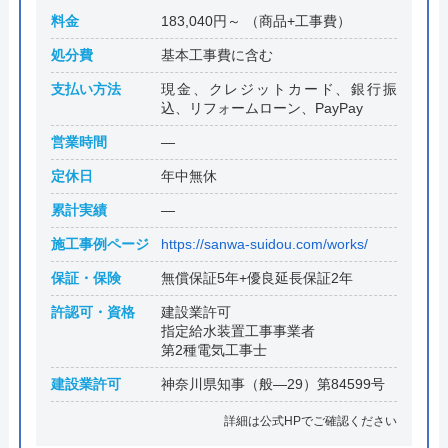
料金
183,040円～ （商品+工事費）
処分費
基本工事費に含む
支払い方法
現金、クレジットカード、銀行振
込、リフォームローン、PayPay
営業時間
―
定休日
年中無休
累計実績
―
施工事例ページ
https://sanwa-suidou.com/works/
保証・保険
無償保証5年+優良延長保証2年
許認可・資格
建設業許可
指定給水装置工事事業者
第2種電気工事士
建設業許可
神奈川県知事（般―29）第84599号
詳細は公式HPでご確認ください