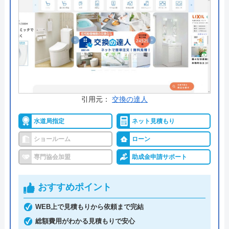
の点はわかりやすくて良い点です。
保証も無償で5年間提供され、さらに有料にはなり
ますが延長保証も2年つけることが可能です。
ホームページ内にはいろいろなトイレの情報が記載
してありますので、ぜひサイトを覗いてみてくださ
い。
引用元：
交換の達人
水道局指定
ネット見積もり
公式サイトで
料金詳細を見る
ショールーム
ローン
今すぐ電話で相談する
専門協会加盟
助成金申請サポート
0120-511-801
受付時間： 8:00～21:00
おすすめポイント
WEB上で見積もりから依頼まで完結
三和水道管理 の基本情報
総額費用がわかる見積もりで安心