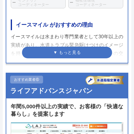
インテリア
福祉住環境
コーディネーター
コーディネーター
イースマイル がおすすめの理由
イースマイルは水まわり専門業者として30年以上の
実績があり、水道トラブル緊急駆けつけのイメージ
を持っている人も多いと思いますが、トイレの交
換・リフォームにも対応してくれます。
水まわり専門業者としては業界トップクラスの企業
であり、神奈川県のトイレ交換・トイレリフォーム
おすすめ業者⑥
でも多数の事例があります。
ライフアドバンスジャパン
またこれまでトイレ修理を行ってきた実績や、充実
した研修制度などがあり、経験豊富な熟練の技術ス
年間5,000件以上の実績で、お客様の「快適な
タッフがしっかりと施工してくれます。
暮らし」を提案します
大手だからこそできる保証も魅力で、商品・工事共