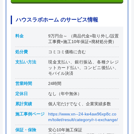
ハウスラボホーム のサービス情報
料金
9万円台～ （商品代金+取り外し/設置
工事費+施工10年保証+廃材処分費）
処分費
コミコミ価格に含む
支払い方法
現金支払い、銀行振込、各種クレジ
ットカード払い、コンビニ後払い、
モバイル決済
営業時間
24時間
定休日
なし（年中無休）
累計実績
個人宅だけでなく、企業実績多数
施工事例ページ
https://www.xn--24-ke4aw96xp8c.co
m/toilet/result/category/r-t-exchange/
保証・保険
安心10年施工保証