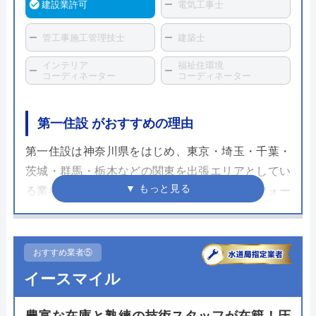
建設業許可
電気工事士
管工事施工管理技士
建築士
インテリア
福祉住環境
コーディネーター
コーディネーター
第一住設 がおすすめの理由
第一住設は神奈川県をはじめ、東京・埼玉・千葉・
茨城・群馬・栃木などの関東を出張エリアとしてい
る業者で、板橋区も対象エリアとしているリフォー
ム業者です。
第一住設は住宅省エネ改修が対象の子育てエコホー
ム支援事業などの補助金申請の代理や独自の5年保
おすすめ業者⑤
証などの手厚いサポートが売りで多くの方に喜ばれ
イースマイル
ています。