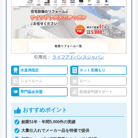
に10年間の保証をつけることも可能ですので、万が
一のトラブルの場合でも安心です。
24時間365日電話受付していますし、見積もりも無
料ですので気軽に相談してみて下さい。
公式サイトで
料金詳細を見る
引用元：
ライフアドバンスジャパン
今すぐ電話で相談する
水道局指定
ネット見積もり
0120-091-026
受付時間： 24時間
ショールーム
ローン
専門協会加盟
助成金申請サポート
イースマイル の基本情報
おすすめポイント
運営会社
株式会社イ―スマイル
創業51年・年間5,000件の実績
大量仕入れでメーカー品を特価で提供
代表者
島村禮孝