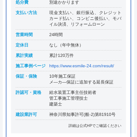
処分費
別途かかります
支払い方法
現金支払い、銀行振込、クレジット
カード払い、コンビニ後払い、モバ
イル決済、リフォームローン
営業時間
24時間
定休日
なし（年中無休）
累計実績
累計120万件
施工事例ページ
https://www.esmile-24.com/result/
保証・保険
10年施工保証
メ―カ―保証に追加する延長保証
許認可・資格
給水装置工事主任技術者
管工事施工管理技士
建築士
建設業許可
神奈川県知事許可(般-2)第81910号
詳細は公式HPでご確認ください