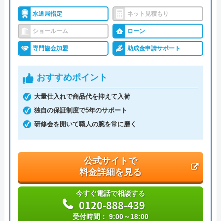
ありますので、ぜひチェックしてみてください。
水道局指定
ネット見積もり
公式サイトで
ショールーム
ローン
料金詳細を見る
専門協会加盟
助成金申請サポート
交換の達人 の基本情報
おすすめポイント
運営会社
株式会社ハウスラボ
大量仕入れで商品代を抑えて入荷
独自の保証制度で5年のサポート
代表者
丸山英利
研修会を開いて職人の腕を常に磨く
創業・設立
平成21年5月1日設立
本社所在地
〒556-0014
公式サイトで
大阪府大阪市浪速区大国2丁目1番6号
料金詳細を見る
今すぐ電話で相談する
0120-888-439
受付時間： 9:00～18:00