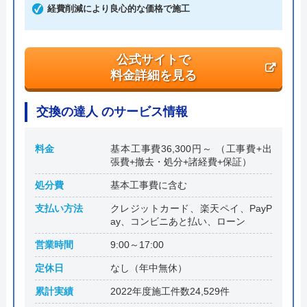
経費削減により良心的な価格で施工
運営会社
株式会社三和水道管理
代表者
内田竜文
公式サイトで
料金詳細を見る
創業・設立
2012年7月設立
本社所在地
〒241-0821
交換の達人 のサービス情報
神奈川県横浜市旭区二俣川2-50-14
コプレ二俣川オフィス1109
料金
基本工事費36,300円～ （工事費+出
張費+撤去・処分+諸経費+保証）
処分費
基本工事費に含む
支払い方法
クレジットカード、楽天ペイ、PayP
ay、コンビニあと払い、ローン
営業時間
9:00～17:00
定休日
なし（年中無休）
累計実績
2022年度施工件数24,529件