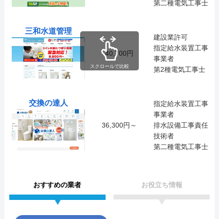
第二種電気工事士
三和水道管理
建設業許可
指定給水装置工事
40,700円
事業者
スクロールで比較
第2種電気工事士
交換の達人
指定給水装置工事
事業者
36,300円～
排水設備工事責任
技術者
第二種電気工事士
おすすめの業者
お役立ち情報