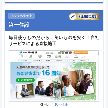
門に水まわりの修理や設備の交換を10年以上にわた
り対応してきた水まわり工事のスペシャリストであ
り、ネット注文したトイレを取り付ける際にも知識
おすすめ業者④
や経験の豊富なスタッフが施工を行なってくれま
第一住設
す。
また通常であれば2年の商品保証が、交換の達人で
毎日使うものだから、良いものを安く！自社
あればもう1年無料で追加保証をつけてくれ、なお
サービスによる直接施工
かつ工事保証に関しも同様に3年間無料で保証して
くれるため、万が一の時でも安心です。
ネットから注文するため、本当に取り付けられるの
か不安に思う方もいるかと思いますが、写真を撮影
するだけでスピーディに見積もりができるため、交
換できないトイレを購入する心配もありません。
サイト内ではキャンペーンを行っている場合があ
り、より安価な金額でトイレを販売していることも
引用元：
第一住設