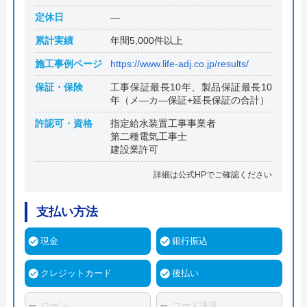
定休日
―
累計実績
年間5,000件以上
施工事例ページ
https://www.life-adj.co.jp/results/
保証・保険
工事保証最長10年、製品保証最長10
年（メ―カ―保証+延長保証の合計）
許認可・資格
指定給水装置工事事業者
第二種電気工事士
建設業許可
詳細は公式HPでご確認ください
支払い方法
現金
銀行振込
クレジットカード
後払い
ローン
コード決済