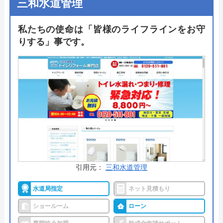
三和水道管理
工事費・処分費などすべてを含んだ最終金額となっ
ており、表示価格以外は一切かからないので安心で
私たちの使命は「皆様のライフラインをお守
す。
りする」事です。
出張料金や見積もり料金はかからず、トイレ交換で
はかかせない「排水形式の確認」や「取付可能トイ
レの紹介」も無料で行ってくれるので、まずは気軽
に相談してみてはいかがでしょうか。
公式サイトで
料金詳細を見る
今すぐ電話で相談する
0120-221-611
引用元：
三和水道管理
受付時間： 24時間
水道局指定
ネット見積もり
ショールーム
ローン
ハウスラボホーム の基本情報