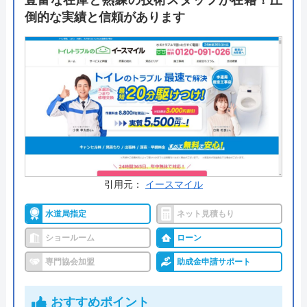
豊富な在庫と熟練の技術スタッフが在籍！圧
水まわりリフォームの専門店であることを活かして
倒的な実績と信頼があります
大量仕入れができるため商品は安価で施工可能。腕
の確かな提携業者が作業をするので安心して任せら
れます。トイレ交換・リフォーム実績は約10,000件
以上あり、価格は65,800円～となっております。
ホームページ内でトイレリフォームについてのポイ
ントや事例などが詳しく紹介されていますのでぜひ
確認してみてください。
引用元：
イースマイル
公式サイトで
水道局指定
ネット見積もり
料金詳細を見る
ショールーム
ローン
今すぐ電話で相談する
0120-888-439
専門協会加盟
助成金申請サポート
受付時間： 9:00～18:00
おすすめポイント