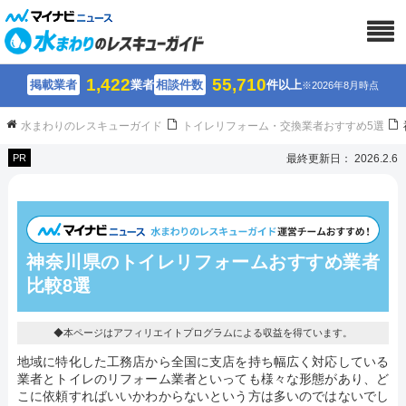
1,422
55,710
掲載業者
業者
相談件数
件以上
※2026年8月時点
水まわりのレスキューガイド
トイレリフォーム・交換業者おすすめ5選
PR
最終更新日： 2026.2.6
神奈川県のトイレリフォームおすすめ業者
比較8選
◆本ページはアフィリエイトプログラムによる収益を得ています。
地域に特化した工務店から全国に支店を持ち幅広く対応している
業者とトイレのリフォーム業者といっても様々な形態があり、ど
こに依頼すればいいかわからないという方は多いのではないでし