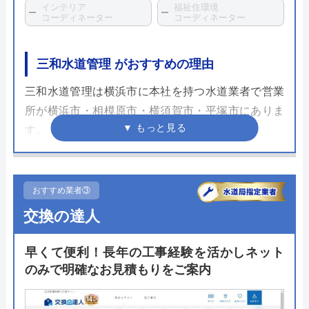
インテリア
福祉住環境
コーディネーター
コーディネーター
三和水道管理 がおすすめの理由
三和水道管理は横浜市に本社を持つ水道業者で営業
所が横浜市・相模原市・横須賀市・平塚市にありま
す。
神奈川県の複数の地域で指定給水装置工事事業者と
して登録されており、建設業許可も取得しているこ
とから、施工の面に関しては信頼性があります。
おすすめ業者③
交換の達人
トラブル防止のため、必ず現地調査をしている関係
でネットでの見積もりはできませんが、リフォーム
早くて便利！長年の工事経験を活かしネット
料金を183,040円～と明記してあります。
のみで明確なお見積もりをご案内
支払い方法も現金、クレジットカード、銀行振込、
リフォームローン、PayPayなど多岐にわたるためそ