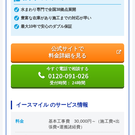
水まわり専門で全国38拠点展開
第一住設 の基本情報
豊富な在庫があり施工までの対応が早い
運営会社
株式会社第一住設
最大10年で安心のダブル保証
代表者
永倉将詞
公式サイトで
創業・設立
平成20年11月19日設立
料金詳細を見る
本社所在地
〒337-0051
今すぐ電話で相談する
埼玉県さいたま市見沼区東大宮5-9-13
0120-091-026
ムトウビル3F
受付時間： 24時間
イースマイル のサービス情報
料金
基本工事費 30,000円～（施工費+出
張費+運搬諸経費）