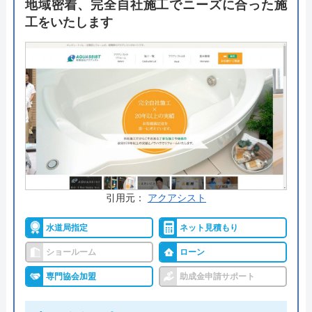
地域密着、完全自社施工でニーズに合った施
す。
工をいたします
出張料金や見積もり料金はかからず、トイレ交換で
はかかせない「排水形式の確認」や「取付可能トイ
レの紹介」も無料で行ってくれるので、まずは気軽
に相談してみてはいかがでしょうか。
公式サイトで
料金詳細を見る
今すぐ電話で相談する
0120-221-611
引用元：
アクアシスト
受付時間： 24時間
水道局指定
ネット見積もり
ショールーム
ローン
ハウスラボホーム の基本情報
専門協会加盟
助成金申請サポート
運営会社
株式会社ハウスラボ