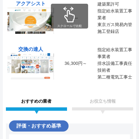
アクアシスト
建築業許可
指定給水装置工事
―
業者
東京ガス簡易内管
スクロールで比較
施工登録店
交換の達人
指定給水装置工事
事業者
36,300円～
排水設備工事責任
技術者
第二種電気工事士
おすすめの業者
お役立ち情報
評価・おすすめ基準