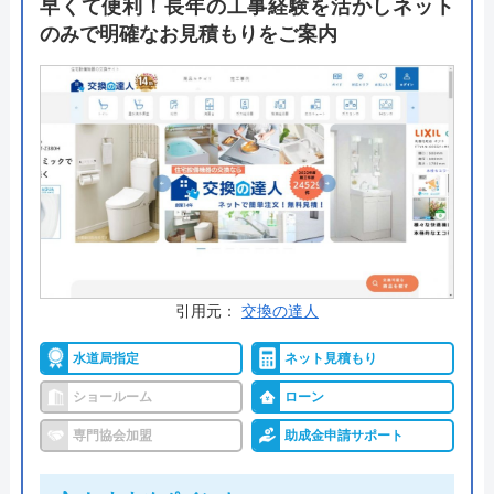
早くて便利！長年の工事経験を活かしネット
はそれぞれ得意とする分野で役割を分担して対応。
のみで明確なお見積もりをご案内
経験豊富な職人である父を提案が得意な息子が支え
ます。小さな会社だからこそできる職人との会話を
強みに活動しています。
公式サイトで
料金詳細を見る
今すぐ電話で相談する
042-851-4992
受付時間： 8:00～19:00
引用元：
交換の達人
水道局指定
ネット見積もり
アクアシスト の基本情報
ショールーム
ローン
専門協会加盟
助成金申請サポート
運営会社
有限会社アクアシスト
代表者
川津正裕