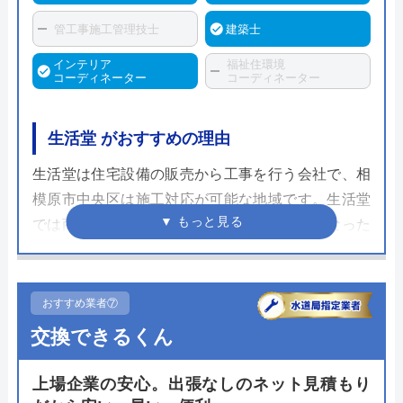
管工事施工管理技士
建築士
インテリア
福祉住環境
コーディネーター
コーディネーター
生活堂 がおすすめの理由
生活堂は住宅設備の販売から工事を行う会社で、相
模原市中央区は施工対応が可能な地域です。生活堂
では商品代と施工費がすべてコミコミ価格になった
キャンペーン価格で販売を行っています。トイレリ
フォームの際は排水方法などを含めて設置ができる
かどうかを考える必要はありますが比較的安価で販
おすすめ業者⑦
売されているためチェックしておくとよいでしょ
交換できるくん
う。
上場企業の安心。出張なしのネット見積もり
現地調査や工事は土日に依頼することもできるので