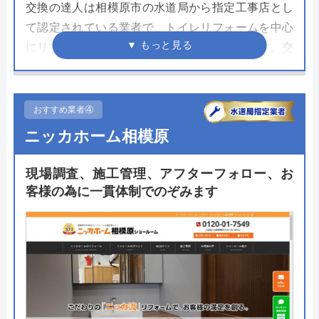
交換の達人は相模原市の水道局から指定工事店とし
て認定されている業者で、トイレリフォームを中心
にリフォーム業を営むプロフェッショナルです。交
換の達人はネット上で商品の選定から見積もり、さ
らに工事依頼をできるのが魅力で2009年の創業から
多くのユーザーに利用されています。
おすすめ業者④
ニッカホーム相模原
あらゆるメーカー、あらゆる住宅設備に精通してい
るためリフォームの規模を問わず依頼ができるのが
現場調査、施工管理、アフターフォロー、お
嬉しいポイントで、工事の際には多数の資格を所持
客様の為に一貫体制でのぞみます
した"交換の達人"が施工を担当してくれます。まず
はホームページをチェックしてみてください。
公式サイトで
料金詳細を見る