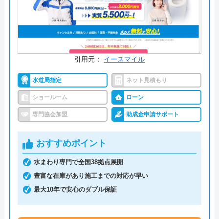
料金詳細を見る
今すぐ電話で相談する
0120-01-7549
受付時間： 8:30～20:00
引用元：
イースマイル
水道局指定
ネット見積もり
ニッカホーム相模原 の基本情報
ショールーム
ローン
運営会社
ニッカホ―ム株式会社
専門協会加盟
助成金申請サポート
代表者
西田裕久
おすすめポイント
創業・設立
1987年1月創業 1993年4月設立
水まわり専門で全国38拠点展開
本社所在地
〒458-0007
豊富な在庫があり施工までの対応が早い
愛知県名古屋市緑区篭山二丁目1225番
最大10年で安心のダブル保証
地