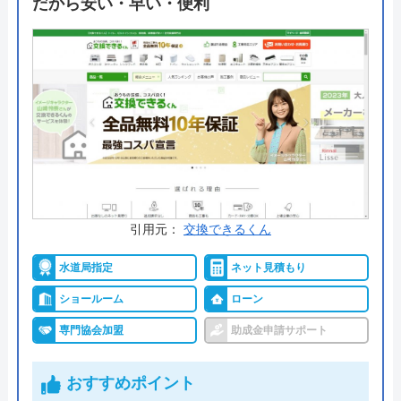
だから安い・早い・便利
気になる商品を見つけた方は一度見積もりをしてみ
るのがおすすめ。実際に価格を見て他業者と比較し
て依頼先を決めるようにしましょう。
公式サイトで
料金詳細を見る
生活堂 の基本情報
引用元：
交換できるくん
運営会社
株式会社ライフワン
水道局指定
ネット見積もり
代表者
坂本貴志
ショールーム
ローン
創業・設立
―
専門協会加盟
助成金申請サポート
本社所在地
〒163-0714
東京都新宿区西新宿2-7-1 新宿第一生
おすすめポイント
命ビルディング14階（私書箱5022号）