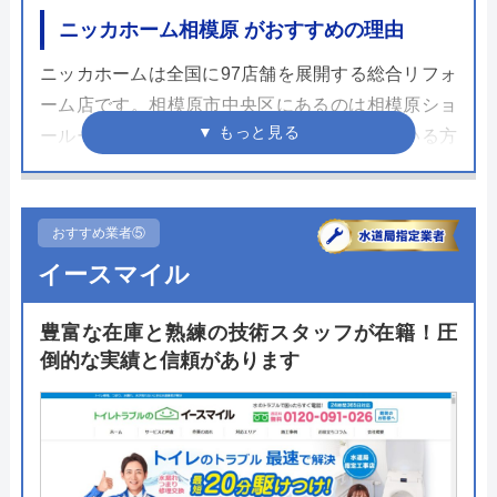
ニッカホーム相模原 がおすすめの理由
ニッカホームは全国に97店舗を展開する総合リフォ
ーム店です。相模原市中央区にあるのは相模原ショ
ールームで、相模原市でリフォームを考えている方
におすすめの会社です。相模原ショールームでは女
性スタッフも在籍しているので女性目線からのアド
バイスや提案を受けられのは嬉しいです。工事は一
おすすめ業者⑤
貫して自社の職人が行うため、品質はお墨付き。
イースマイル
ニッカホーム相模原ショールームは神奈川県相模原
豊富な在庫と熟練の技術スタッフが在籍！圧
市中央区星が丘3-8-24にあります。来店予約はホー
倒的な実績と信頼があります
ムページのフォームからできるので訪問の予定があ
る方は予約をしておきましょう。
公式サイトで