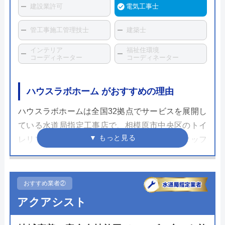
建設業許可
電気工事士
管工事施工管理技士
建築士
インテリア
福祉住環境
コーディネーター
コーディネーター
ハウスラボホーム がおすすめの理由
ハウスラボホームは全国32拠点でサービスを展開し
ている水道局指定工事店で、相模原市中央区のトイ
レリフォーム・交換にも対応しています。スタッフ
レベルが高く、個人宅だけでなく企業実績も豊富な
ため安心して依頼することができるでしょう。
おすすめ業者②
ホームページで表示されている価格は、商品代金・
アクアシスト
工事費・処分費などすべてを含んだ最終金額となっ
ており、表示価格以外は一切かからないので安心で