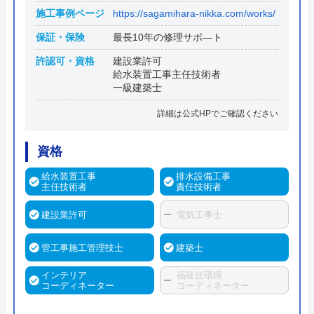
施工事例ページ
https://sagamihara-nikka.com/works/
保証・保険
最長10年の修理サポ―ト
許認可・資格
建設業許可
給水装置工事主任技術者
一級建築士
詳細は公式HPでご確認ください
資格
給水装置工事
排水設備工事
主任技術者
責任技術者
建設業許可
電気工事士
管工事施工管理技士
建築士
インテリア
福祉住環境
コーディネーター
コーディネーター