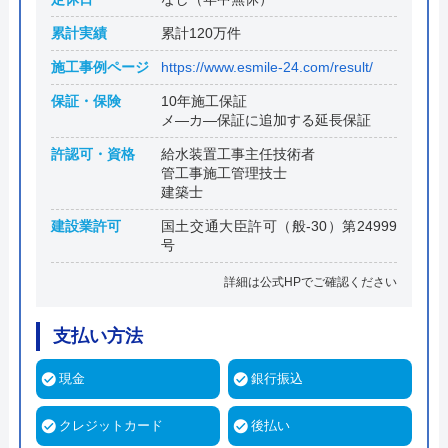
累計実績
累計120万件
施工事例ページ
https://www.esmile-24.com/result/
保証・保険
10年施工保証
メ―カ―保証に追加する延長保証
許認可・資格
給水装置工事主任技術者
管工事施工管理技士
建築士
建設業許可
国土交通大臣許可（般-30）第24999
号
詳細は公式HPでご確認ください
支払い方法
現金
銀行振込
クレジットカード
後払い