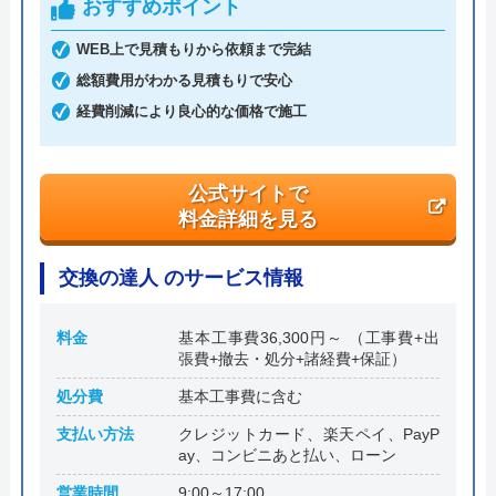
おすすめポイント
創業・設立
―
WEB上で見積もりから依頼まで完結
総額費用がわかる見積もりで安心
本社所在地
〒252-0242
神奈川県相模原市中央区横山3-33-10
経費削減により良心的な価格で施工
公式サイトで
料金詳細を見る
交換の達人 のサービス情報
料金
基本工事費36,300円～ （工事費+出
張費+撤去・処分+諸経費+保証）
処分費
基本工事費に含む
支払い方法
クレジットカード、楽天ペイ、PayP
ay、コンビニあと払い、ローン
営業時間
9:00～17:00