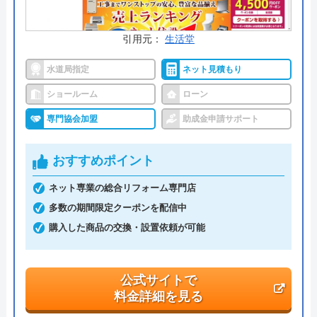
0120-091-026
受付時間： 24時間
引用元：
生活堂
水道局指定
ネット見積もり
イースマイル の基本情報
ショールーム
ローン
専門協会加盟
助成金申請サポート
運営会社
株式会社イ―スマイル
代表者
島村禮孝
おすすめポイント
創業・設立
平成4年6月1日創業
ネット専業の総合リフォーム専門店
多数の期間限定クーポンを配信中
本社所在地
〒542-0066
大阪府大阪市中央区瓦屋町3丁目7-3 イ
購入した商品の交換・設置依頼が可能
―スマイルビル
公式サイトで
料金詳細を見る