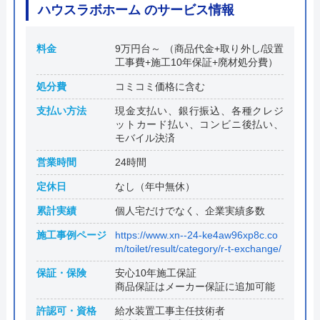
ハウスラボホーム のサービス情報
料金
9万円台～ （商品代金+取り外し/設置
工事費+施工10年保証+廃材処分費）
処分費
コミコミ価格に含む
支払い方法
現金支払い、銀行振込、各種クレジ
ットカード払い、コンビニ後払い、
モバイル決済
営業時間
24時間
定休日
なし（年中無休）
累計実績
個人宅だけでなく、企業実績多数
施工事例ページ
https://www.xn--24-ke4aw96xp8c.co
m/toilet/result/category/r-t-exchange/
保証・保険
安心10年施工保証
商品保証はメーカー保証に追加可能
許認可・資格
給水装置工事主任技術者