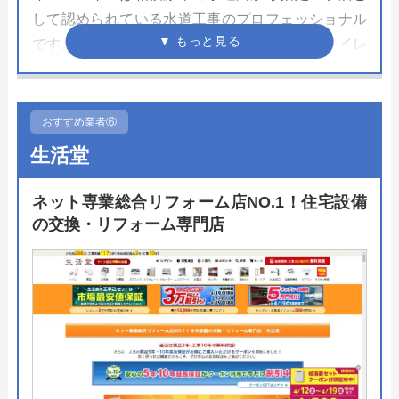
して認められている水道工事のプロフェッショナル
です。中央区では急な水トラブルだけでなくトイレ
のリフォームにも対応しており、長年水まわりの設
備を見てきた豊富な施工経験を活かして施工をして
くれます。
おすすめ業者⑥
生活堂
大手会社の強みを活かしてメーカーからは安価でト
イレの入荷が可能です。リフォームの費用を抑えつ
ネット専業総合リフォーム店NO.1！住宅設備
つ高性能なトイレへリフォームをしたいという方は
の交換・リフォーム専門店
一度見積もりを取得してみることをおすすめいたし
ます。見積もりや相談は無料で24時間・年中無休で
依頼することができます。
公式サイトで
料金詳細を見る
今すぐ電話で相談する