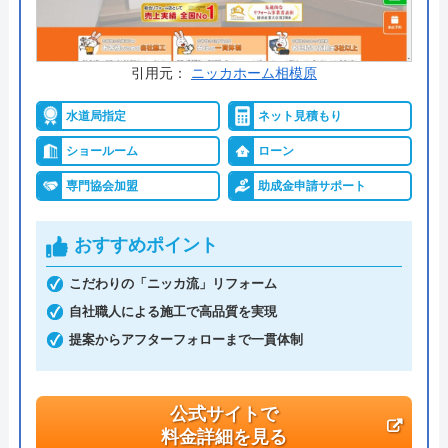
交換の達人 の基本情報
運営会社
株式会社ハウスラボ
引用元：
ニッカホーム相模原
代表者
丸山英利
水道局指定
ネット見積もり
創業・設立
平成21年5月1日設立
ショールーム
ローン
本社所在地
〒556-0014
専門協会加盟
助成金申請サポート
大阪府大阪市浪速区大国2丁目1番6号
おすすめポイント
こだわりの「ニッカ流」リフォーム
自社職人による施工で高品質を実現
提案からアフターフォローまで一貫体制
公式サイトで
料金詳細を見る