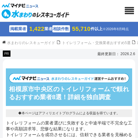
1,422
55,710
掲載業者
業者
相談件数
件以上
※2026年8月時点
水まわりのレスキューガイド
トイレリフォーム・交換業者おすすめ5選
PR
最終更新日： 2026.2.6
相模原市中央区のトイレリフォームで頼れ
るおすすめ業者8選！詳細を独自調査
◆本ページはアフィリエイトプログラムによる収益を得ています。
トイレリフォームの業者選びに失敗すると中途半端で不完全な工
事や高額請求等、悲惨な結果になります。
トイレリフォームを成功させるには、信頼できる業者を見極める