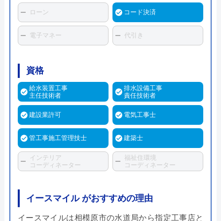
ローン
コード決済
電子マネー
代引き
資格
給水装置工事
排水設備工事
主任技術者
責任技術者
建設業許可
電気工事士
管工事施工管理技士
建築士
インテリア
福祉住環境
コーディネーター
コーディネーター
イースマイル がおすすめの理由
イースマイルは相模原市の水道局から指定工事店と