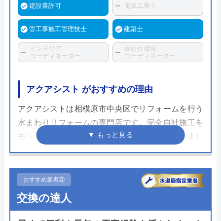
建設業許可
電気工事士
管工事施工管理技士
建築士
インテリア
福祉住環境
コーディネーター
コーディネーター
アクアシスト がおすすめの理由
アクアシストは相模原市中央区でリフォームを行う
水まわりリフォームの専門店です。完全自社施工を
モットーに相模原市で創業から施工を続けてきまし
た。トイレはTOTOとLIXILの2メーカーに対応して
おり、この会社の商品でリフォームをしたいと考え
ている方であれば一度お話を聞いてみるとよいでし
おすすめ業者③
ょう。
交換の達人
親子で協力して会社を経営しているアクアシストで