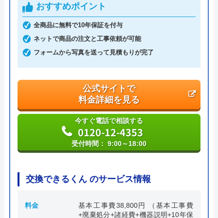
おすすめポイント
創業・設立
平成4年6月1日創業
全商品に無料で10年保証を付与
ネットで商品の注文と工事依頼が可能
本社所在地
〒542-0066
大阪府大阪市中央区瓦屋町3丁目7-3 イ
フォームから写真を送って見積もりが完了
―スマイルビル
公式サイトで
料金詳細を見る
今すぐ電話で相談する
0120-12-4353
受付時間： 9:00～18:00
交換できるくん のサービス情報
料金
基本工事費38,800円 （基本工事費
+廃棄処分+諸経費+機器説明+10年保