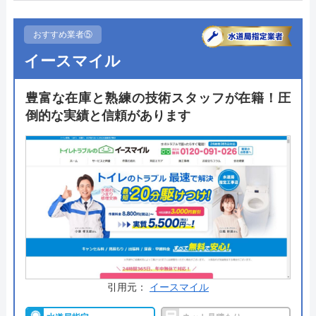
ので安心です。
おすすめ業者⑤
製品の性能からすでにどのトイレに交換したいのか
イースマイル
決まっている方であればネット上で購入できる方が
安く手に入りやすいためおすすめ。トイレの交換で
豊富な在庫と熟練の技術スタッフが在籍！圧
あれば施工時間はだいたい1～3時間と素早く工事し
倒的な実績と信頼があります
てくれるため家族の多い家でも不便に感じることは
少ないです。相談や見積もりはホームページからい
つでも可能です。
公式サイトで
料金詳細を見る
生活堂 の基本情報
引用元：
イースマイル
運営会社
株式会社ライフワン