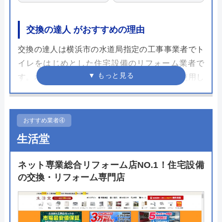
交換の達人 がおすすめの理由
交換の達人は横浜市の水道局指定の工事事業者でト
イレをはじめとした住宅設備のリフォーム業者で
す。ホームページでは自分の希望条件や現在使用し
ている製品から交換可能な製品をすぐに探せる検索
機能が搭載されており、商品選びで悩むことも少な
いです。
おすすめ業者④
生活堂
商品が決まったらネット上で完結できる無料見積も
りをしてみましょう。無料見積もりでは現在の状態
ネット専業総合リフォーム店NO.1！住宅設備
を入力するだけで金額を算出してくれるので面倒な
の交換・リフォーム専門店
訪問は不要です。訪問をしないことで安価でのトイ
レリフォームを実現してくれるのでまずは金額を確
認してみてはいかがでしょうか。