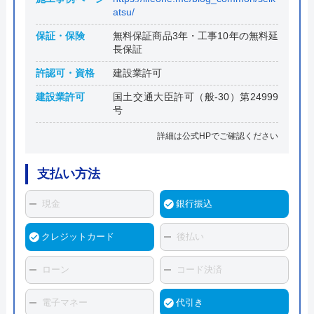
atsu/
保証・保険
無料保証商品3年・工事10年の無料延
長保証
許認可・資格
建設業許可
建設業許可
国土交通大臣許可（般-30）第24999
号
詳細は公式HPでご確認ください
支払い方法
現金
銀行振込
クレジットカード
後払い
ローン
コード決済
電子マネー
代引き