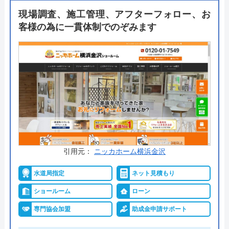
を用意しており、施工後も安心。支払い方法も豊富
現場調査、施工管理、アフターフォロー、お
で現金やクレジットカードのほか、銀行振込、コン
客様の為に一貫体制でのぞみます
ビニ後払い、モバイル決済にも対応しています。年
中無休で24時間対応可能なので、ご自身の好きなタ
イミングで相談できるのもおすすめポイントの一つ
です。
公式サイトで
料金詳細を見る
今すぐ電話で相談する
0120-221-611
引用元：
ニッカホーム横浜金沢
受付時間： 24時間
水道局指定
ネット見積もり
ショールーム
ローン
ハウスラボホーム の基本情報
専門協会加盟
助成金申請サポート
運営会社
株式会社ハウスラボ