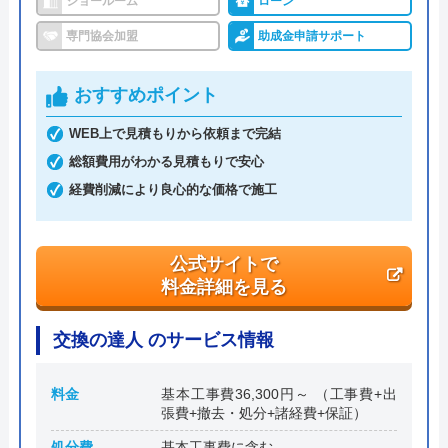
ショールーム
ローン
専門協会加盟
助成金申請サポート
運営会社
ニッカホ―ム株式会社
代表者
西田裕久
おすすめポイント
創業・設立
1987年1月創業 1993年4月設立
WEB上で見積もりから依頼まで完結
総額費用がわかる見積もりで安心
本社所在地
〒458-0007
愛知県名古屋市緑区篭山二丁目1225番
経費削減により良心的な価格で施工
地
公式サイトで
料金詳細を見る
交換の達人 のサービス情報
料金
基本工事費36,300円～ （工事費+出
張費+撤去・処分+諸経費+保証）
処分費
基本工事費に含む