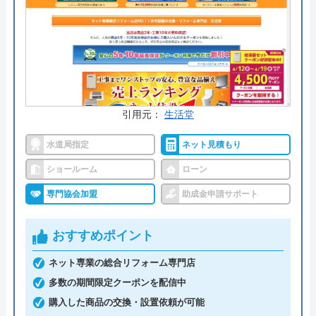
公式サイトで
料金詳細を見る
交換の達人 の基本情報
引用元：
生活堂
運営会社
株式会社ハウスラボ
水道局指定
ネット見積もり
代表者
丸山英利
ショールーム
ローン
創業・設立
平成21年5月1日設立
専門協会加盟
助成金申請サポート
本社所在地
〒556-0014
大阪府大阪市浪速区大国2丁目1番6号
おすすめポイント
ネット専業の総合リフォーム専門店
多数の期間限定クーポンを配信中
購入した商品の交換・設置依頼が可能