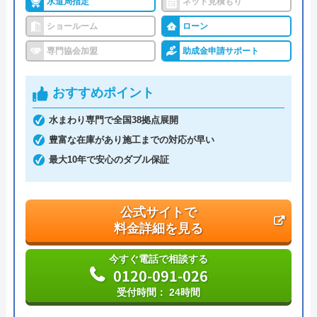
水道局指定
ネット見積もり
代表者
坂本貴志
ショールーム
ローン
創業・設立
―
専門協会加盟
助成金申請サポート
本社所在地
〒163-0714
東京都新宿区西新宿2-7-1 新宿第一生
おすすめポイント
命ビルディング14階（私書箱5022号）
水まわり専門で全国38拠点展開
豊富な在庫があり施工までの対応が早い
最大10年で安心のダブル保証
公式サイトで
料金詳細を見る
今すぐ電話で相談する
0120-091-026
受付時間： 24時間