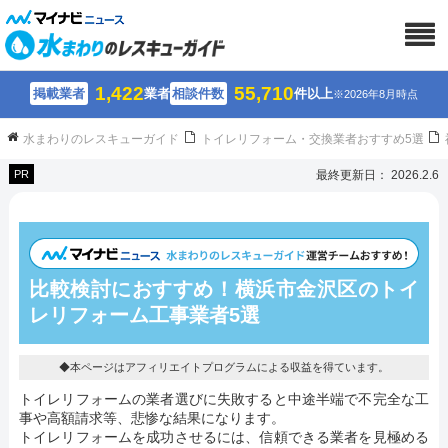
1,422
55,710
掲載業者
業者
相談件数
件以上
※2026年8月時点
水まわりのレスキューガイド
トイレリフォーム・交換業者おすすめ5選
PR
最終更新日： 2026.2.6
比較検討におすすめ！横浜市金沢区のトイ
レリフォーム工事業者5選
◆本ページはアフィリエイトプログラムによる収益を得ています。
トイレリフォームの業者選びに失敗すると中途半端で不完全な工
事や高額請求等、悲惨な結果になります。
トイレリフォームを成功させるには、信頼できる業者を見極める