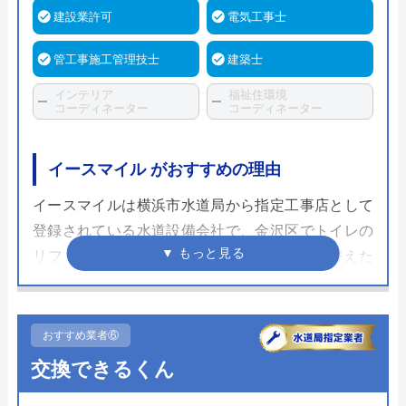
建設業許可
電気工事士
管工事施工管理技士
建築士
インテリア
福祉住環境
コーディネーター
コーディネーター
イースマイル がおすすめの理由
イースマイルは横浜市水道局から指定工事店として
登録されている水道設備会社で、金沢区でトイレの
リフォームも行っています。節水モデルに替えた
い、掃除の手間を減らしたいなどの理由でトイレリ
フォームを検討する方が多いですが、イースマイル
のスタッフが要望に合わせて商品の選定をサポート
おすすめ業者⑥
してくれます。
交換できるくん