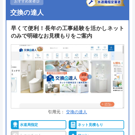
います。
おすすめ業者③
交換の達人
ニッカホームでは自社内の職人が工事を行う自社施
工を徹底。マージンが発生しないことでのコストダ
早くて便利！長年の工事経験を活かしネット
ウンに加えて高い品質で施工を依頼できるのがメリ
のみで明確なお見積もりをご案内
ットです。総合リフォーム会社であることを活かし
て細かな設備交換からフルリノベーションまでなん
でも依頼することができます。
公式サイトで
料金詳細を見る
今すぐ電話で相談する
0120-01-7549
受付時間： 8:30～20:00
引用元：
交換の達人
水道局指定
ネット見積もり
ニッカホーム横浜金沢 の基本情報