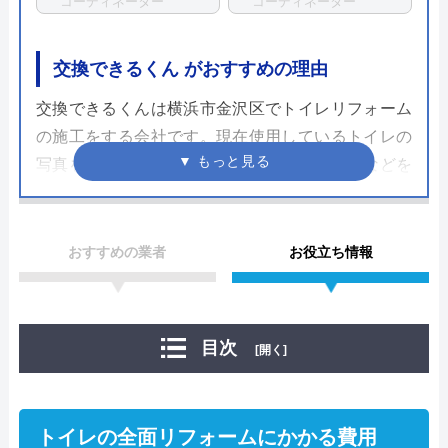
コーディネーター
コーディネーター
交換できるくん がおすすめの理由
交換できるくんは横浜市金沢区でトイレリフォーム
の施工をする会社です。現在使用しているトイレの
写真を送るだけで見積もりが可能で、工事費などを
全て含めたまるごとサービスパックによる明朗会計
が多くのユーザーに喜ばれているのが特徴。
おすすめの業者
お役立ち情報
アフターサービスについても専用の窓口を設けてお
り、万が一の不具合でもすぐ対応ができる環境が整
備されています。施工後にもらえる商品と工事の保
目次
[開く]
証書の期限は10年間。手厚いサポートがあるおかげ
で施工後も長く付き合っていけるため別の設備のリ
フォームの際に利用する方が多いようです。
トイレの全面リフォームにかかる費用