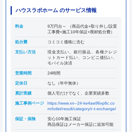
ハウスラボホーム のサービス情報
料金
9万円台～ （商品代金+取り外し/設置
工事費+施工10年保証+廃材処分費）
処分費
コミコミ価格に含む
支払い方法
現金支払い、銀行振込、各種クレジ
ットカード払い、コンビニ後払い、
モバイル決済
営業時間
24時間
定休日
なし（年中無休）
累計実績
個人宅だけでなく、企業実績多数
施工事例ページ
https://www.xn--24-ke4aw96xp8c.co
m/toilet/result/category/r-t-exchange/
保証・保険
安心10年施工保証
商品保証はメーカー保証に追加可能