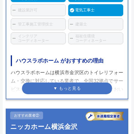
建設業許可
電気工事士
管工事施工管理技士
建築士
インテリア
福祉住環境
コーディネーター
コーディネーター
ハウスラボホーム がおすすめの理由
ハウスラボホームは横浜市金沢区のトイレリフォー
ム・交換に対応している業者で、全国32拠点でサー
ビスを展開しています。水まわりの交換修理におい
て実績がある水まわりの専門業者で、全国各地の自
治体の水道局から水道局指定工事店として認められ
ている信頼できる業者です。
おすすめ業者②
ニッカホーム横浜金沢
10年の施工保証と、メーカー保証に追加で延長保証