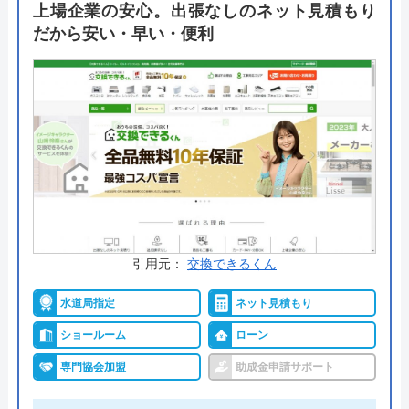
イースマイルでは主要メーカーのTOTO、LIXIL、
上場企業の安心。出張なしのネット見積もり
Panasonicを主軸にトイレリフォームを展開。施工
だから安い・早い・便利
費込みのパックは安く施工できるため人気です。大
特価の台数限定のキャンペーンに出会えた方はラッ
キーかも？
公式サイトで
料金詳細を見る
今すぐ電話で相談する
0120-091-026
受付時間： 24時間
引用元：
交換できるくん
水道局指定
ネット見積もり
イースマイル の基本情報
ショールーム
ローン
専門協会加盟
助成金申請サポート
運営会社
株式会社イ―スマイル
代表者
島村禮孝