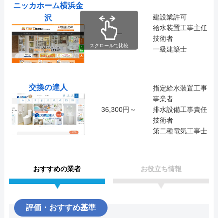
ニッカホーム横浜金
建設業許可
沢
給水装置工事主任
―
技術者
スクロールで比較
一級建築士
交換の達人
指定給水装置工事
事業者
36,300円～
排水設備工事責任
技術者
第二種電気工事士
おすすめの業者
お役立ち情報
評価・おすすめ基準