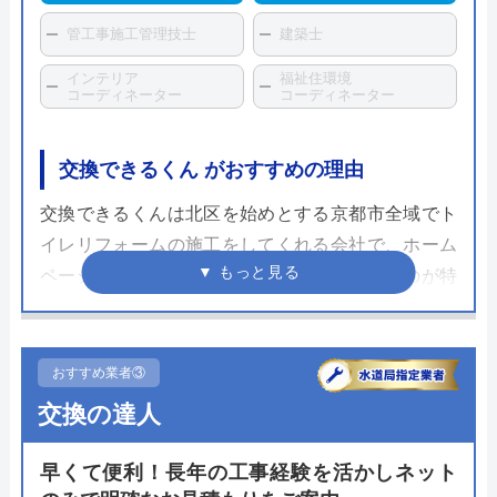
管工事施工管理技士
建築士
インテリア
福祉住環境
コーディネーター
コーディネーター
交換できるくん がおすすめの理由
交換できるくんは北区を始めとする京都市全域でト
イレリフォームの施工をしてくれる会社で、ホーム
ページで購入した商品を設置まで依頼できるのが特
徴の会社です。施工をする職人は社員もしくは提携
先のエンジニアのみなので安心して依頼できます。
おすすめ業者③
アフターサービスについても専用の窓口を設けてお
交換の達人
り、万が一の不具合にすぐ対応ができる環境が整備
されています。施工後にもらえる商品と工事の保証
早くて便利！長年の工事経験を活かしネット
書の期限は10年間。手厚いサポートがあるおかげで