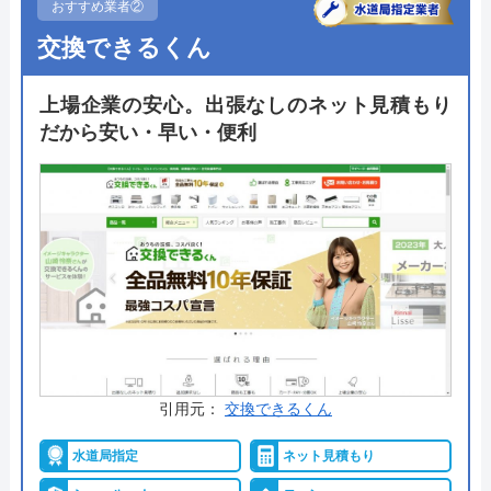
おすすめ業者②
ホームページで表示されている価格は、商品代金・
交換できるくん
工事費・処分費などすべてを含んだ最終金額となっ
ており、表示価格以外は一切かからないので安心で
上場企業の安心。出張なしのネット見積もり
す。
だから安い・早い・便利
出張料金や見積もり料金はかからず、トイレ交換で
はかかせない「排水形式の確認」や「取付可能トイ
レの紹介」も無料で行ってくれるので、まずは気軽
に相談してみてはいかがでしょうか。
公式サイトで
料金詳細を見る
今すぐ電話で相談する
0120-221-611
引用元：
交換できるくん
受付時間： 24時間
水道局指定
ネット見積もり