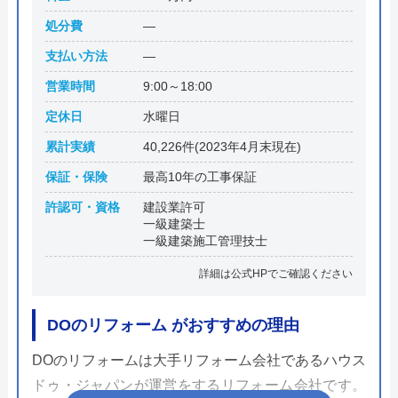
処分費
―
支払い方法
―
営業時間
9:00～18:00
定休日
水曜日
累計実績
40,226件(2023年4月末現在)
保証・保険
最高10年の工事保証
許認可・資格
建設業許可
一級建築士
一級建築施工管理技士
詳細は公式HPでご確認ください
DOのリフォーム がおすすめの理由
DOのリフォームは大手リフォーム会社であるハウス
ドゥ・ジャパンが運営をするリフォーム会社です。