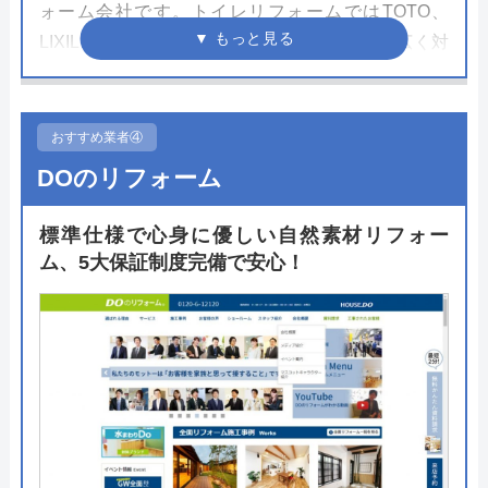
ォーム会社です。トイレリフォームではTOTO、
LIXIL、Panasonicを中心に人気シリーズに幅広く対
応しています。京都市を含めて全国約200の市区町
村で水道局指定工事店として認可を受けているため
安心して施工を依頼できます。
おすすめ業者④
DOのリフォーム
施工を行うスタッフは水道や電気、ガスといった資
格を保有しているため住宅設備のことならなんでも
標準仕様で心身に優しい自然素材リフォー
任せられる安心感も嬉しいポイント。見積もりや依
ム、5大保証制度完備で安心！
頼はWeb上で完結できるので急いでいる方や時間の
ない方にもおすすめの業者です。
公式サイトで
料金詳細を見る
交換の達人 の基本情報