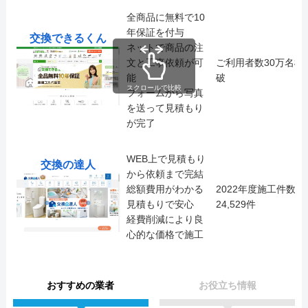
全商品に無料で10
年保証を付与
交換できるくん
ネットで商品の注
文と工事依頼が可
ご利用者数30万名様
能
破
スクロールで比較
フォームから写真
を送って見積もり
が完了
WEB上で見積もり
交換の達人
から依頼まで完結
総額費用がわかる
2022年度施工件数
見積もりで安心
24,529件
経費削減により良
心的な価格で施工
おすすめの業者
お役立ち情報