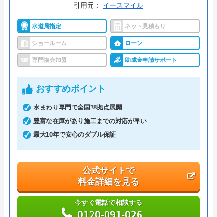
引用元：
イースマイル
水道局指定
ネット見積もり
DOのリフォーム の基本情報
ショールーム
ローン
運営会社
株式会社AndDoホ―ルディングス
専門協会加盟
助成金申請サポート
代表者
安藤正弘
おすすめポイント
創業・設立
1991年創業 2009年1月設立
水まわり専門で全国38拠点展開
本社所在地
〒100-6701
豊富な在庫があり施工までの対応が早い
東京都千代田区丸の内1丁目8番1号 丸
最大10年で安心のダブル保証
の内トラストタワ―Ｎ館17F
公式サイトで
料金詳細を見る
今すぐ電話で相談する
0120-091-026