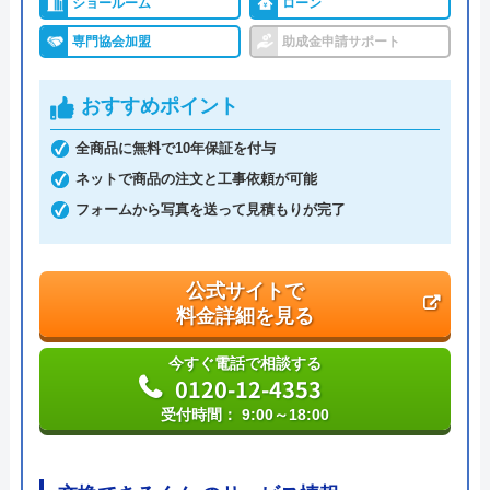
ショールーム
ローン
ハウスラボホーム の基本情報
専門協会加盟
助成金申請サポート
運営会社
株式会社ハウスラボ
おすすめポイント
代表者
丸山英利
全商品に無料で10年保証を付与
創業・設立
平成21年5月1日設立
ネットで商品の注文と工事依頼が可能
フォームから写真を送って見積もりが完了
本社所在地
〒556-0014
大阪府大阪市浪速区大国2丁目1番6号
公式サイトで
料金詳細を見る
今すぐ電話で相談する
0120-12-4353
受付時間： 9:00～18:00