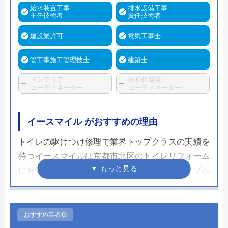
給水装置工事
排水設備工事
主任技術者
責任技術者
建設業許可
電気工事士
管工事施工管理技士
建築士
インテリア
福祉住環境
コーディネーター
コーディネーター
イースマイル がおすすめの理由
トイレの駆けつけ修理で業界トップクラスの実績を
持つイースマイルは京都市北区のトイレリフォーム
にも対応しています。これまでの水まわりトラブル
解決の知識や経験は非常に信頼できるものであり、
さまざまな自治体の水道局から指定を受けた「給水
装置工事業者」であるため、信頼できる業者である
おすすめ業者⑥
といえます。