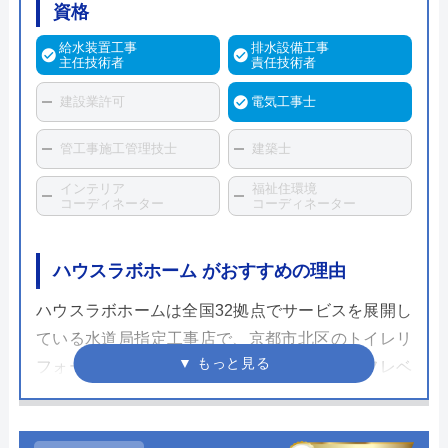
資格
給水装置工事
排水設備工事
主任技術者
責任技術者
建設業許可
電気工事士
管工事施工管理技士
建築士
インテリア
福祉住環境
コーディネーター
コーディネーター
ハウスラボホーム がおすすめの理由
ハウスラボホームは全国32拠点でサービスを展開し
ている水道局指定工事店で、京都市北区のトイレリ
フォーム・交換にも対応しています。スタッフレベ
ルが高く、個人宅だけでなく企業実績も豊富なため
安心して依頼することができるでしょう。