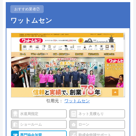
す。提案から引き渡しまで同じ担当者が対応するた
おすすめ業者⑦
めコミュニケーショントラブルも起きづらく、安心
ワットムセン
してリフォームを進めることができるでしょう。
日曜・祝日は定休日となっており、直前の土曜日は
すぐに予定が埋まってしまうため土曜日の相談を希
望する場合は早めに問い合わせましょう。
公式サイトで
料金詳細を見る
今すぐ電話で相談する
0120-610-634
引用元：
ワットムセン
受付時間： 9:00～19:00
水道局指定
ネット見積もり
ショールーム
ローン
みやこリフォーム の基本情報
専門協会加盟
助成金申請サポート