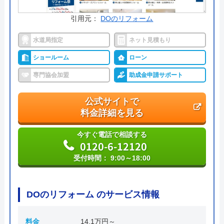
運営会社
株式会社ハウスラボ
引用元：
DOのリフォーム
代表者
丸山英利
水道局指定
ネット見積もり
創業・設立
平成21年5月1日設立
ショールーム
ローン
本社所在地
〒556-0014
専門協会加盟
助成金申請サポート
大阪府大阪市浪速区大国2丁目1番6号
公式サイトで
料金詳細を見る
今すぐ電話で相談する
0120-6-12120
受付時間： 9:00～18:00
DOのリフォーム のサービス情報
料金
14.1万円～