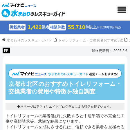
1,422
55,710
掲載業者
業者
相談件数
件以上
※2026年8月時点
水まわりのレスキューガイド
トイレリフォーム・交換業者おすすめ5選
PR
最終更新日： 2026.2.6
京都市北区のおすすめトイレリフォーム・
交換業者の費用や特徴を独自調査
◆本ページはアフィリエイトプログラムによる収益を得ています。
トイレリフォームの業者選びに失敗すると中途半端で不完全な工
事や高額請求等、悲惨な結果になります。
トイレリフォームを成功させるには、信頼できる業者を見極める