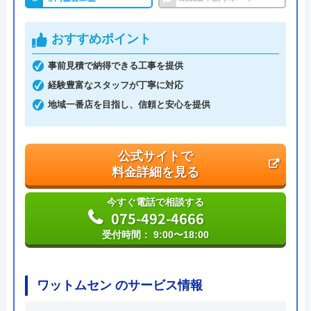
運営会社
株式会社オガワ
おすすめポイント
代表者
小川博成
事前見積で納得できる工事を提供
創業・設立
昭和28年7月創業
経験豊富なスタッフが丁寧に対応
地域一番店を目指し、信頼と安心を提供
本社所在地
〒600-8483
京都府京都市下京区西堀川仏光寺下ル
吉水町336
公式サイトで
料金詳細を見る
今すぐ電話で相談する
075-492-4666
受付時間： 9:00〜18:00
ワットムセン のサービス情報