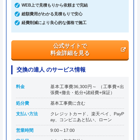
創業・設立
1998年11月13日設立
WEB上で見積もりから依頼まで完結
総額費用がわかる見積もりで安心
本社所在地
〒150-0011
東京都渋谷区東1丁目26-20 東京建物東
経費削減により良心的な価格で施工
渋谷ビル
公式サイトで
料金詳細を見る
交換の達人 のサービス情報
料金
基本工事費36,300円～ （工事費+出
張費+撤去・処分+諸経費+保証）
処分費
基本工事費に含む
支払い方法
クレジットカード、楽天ペイ、PayP
ay、コンビニあと払い、ローン
営業時間
9:00～17:00