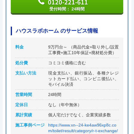
0120-221-611
受付時間： 24時間
ハウスラボホーム のサービス情報
料金
9万円台～ （商品代金+取り外し/設置
工事費+施工10年保証+廃材処分費）
処分費
コミコミ価格に含む
支払い方法
現金支払い、銀行振込、各種クレジ
ットカード払い、コンビニ後払い、
モバイル決済
営業時間
24時間
定休日
なし（年中無休）
累計実績
個人宅だけでなく、企業実績多数
施工事例ページ
https://www.xn--24-ke4aw96xp8c.co
m/toilet/result/category/r-t-exchange/