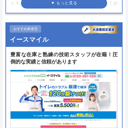
大手の強みを活かした5大保証制度によって施工後
も手厚くサポートをしてくれるのが嬉しく、一生涯
のパートナーとして付き合いができるでしょう。
おすすめ業者⑤
メーカー直接仕入れと専属の職人への発注でコスト
イースマイル
を極限までカットすることが可能で比較的安くリフ
ォームが依頼できます。まずは無料でできる相談や
豊富な在庫と熟練の技術スタッフが在籍！圧
ショールームへの来店をしてみるのがおすすめで
倒的な実績と信頼があります
す。京都中央ショールームではトイレだけでなく洗
面台やキッチンなども展示されています。
公式サイトで
料金詳細を見る
今すぐ電話で相談する
0120-6-12120
受付時間： 9:00～18:00