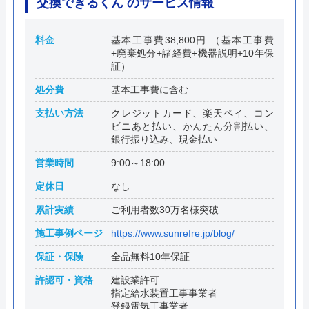
交換できるくん のサービス情報
料金
基本工事費38,800円 （基本工事費
+廃棄処分+諸経費+機器説明+10年保
証）
処分費
基本工事費に含む
支払い方法
クレジットカード、楽天ペイ、コン
ビニあと払い、かんたん分割払い、
銀行振り込み、現金払い
営業時間
9:00～18:00
定休日
なし
累計実績
ご利用者数30万名様突破
施工事例ページ
https://www.sunrefre.jp/blog/
保証・保険
全品無料10年保証
許認可・資格
建設業許可
指定給水装置工事事業者
登録電気工事業者