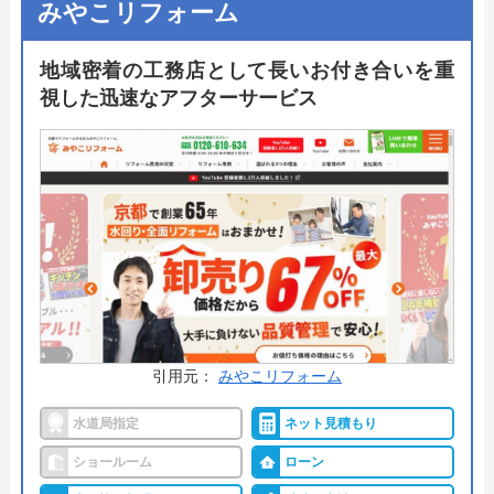
みやこリフォーム
24時間365日年中無休で対応可能で、見積もりや出
地域密着の工務店として長いお付き合いを重
張料も無料ですのでトイレリフォームを考えている
視した迅速なアフターサービス
方は気軽に相談してみてはいかがでしょうか。
公式サイトで
料金詳細を見る
今すぐ電話で相談する
0120-091-026
受付時間： 24時間
引用元：
みやこリフォーム
イースマイル の基本情報
水道局指定
ネット見積もり
運営会社
株式会社イ―スマイル
ショールーム
ローン
代表者
島村禮孝