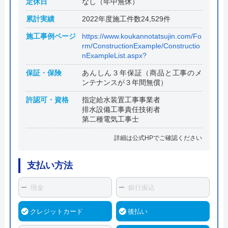
定休日
なし（年中無休）
累計実績
2022年度施工件数24,529件
施工事例ページ
https://www.koukannotatsujin.com/Fo
rm/ConstructionExample/Constructio
nExampleList.aspx?
保証・保険
あんしん３年保証（商品と工事のメ
ンテナンスが３年間無償）
許認可・資格
指定給水装置工事事業者
排水設備工事責任技術者
第二種電気工事士
詳細は公式HPでご確認ください
支払い方法
現金
銀行振込
クレジットカード
後払い