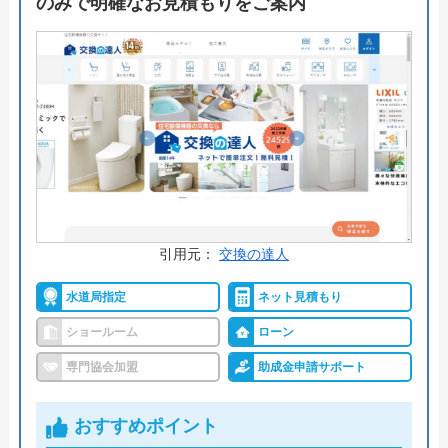
のみで明確なお見積もりをご案内
施工後も長く付き合っていけるため次回のリフォー
ムや別の設備のリフォームでも利用するリピーター
の方が多いようです。
公式サイトで
料金詳細を見る
今すぐ電話で相談する
0120-12-4353
受付時間： 9:00～18:00
引用元：
交換の達人
水道局指定
ネット見積もり
交換できるくん の基本情報
ショールーム
ローン
専門協会加盟
助成金申請サポート
運営会社
株式会社交換できるくん
代表者
栗原将
おすすめポイント