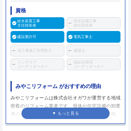
資格
給水装置工事
排水設備工事
主任技術者
責任技術者
建設業許可
電気工事士
管工事施工管理技士
建築士
インテリア
福祉住環境
コーディネーター
コーディネーター
みやこリフォーム がおすすめの理由
みやこリフォームは株式会社オガワが運営する地域
密着のリフォーム業者です。母体が住宅設備の卸業
者のため低価格で住宅設備を提供することが可能。
またその顧客である水道職人から紹介を受けること
で、信頼のおける熟練の施工チームを構築していま