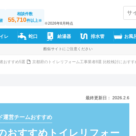
相談件数
55,710
者
件以上
※
※2026年8月時点
イレ
蛇口
給湯器
排水管
お風
酷似サイトにご注意ください
者おすすめ5選
京都府のトイレリフォーム工事業者8選 比較検討におすす
最終更新日： 2026.2.6
ド運営チームおすすめ
のおすすめトイレリフォー