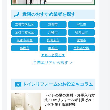
近隣のおすすめ業者を探す
京都市伏見区
京都市
宇治市
京都市右京区
八幡市
福知山市
京都市南区
長岡京市
城陽市
亀岡市
舞鶴市
京都市北区
▼もっと見る▼
全国エリアから探す ＞
トイレリフォームのお役立ちコラム
トイレの壁の素材・お手入れ方
法・DIYリフォーム術｜黄ばみ・
カビ対策も徹底解説