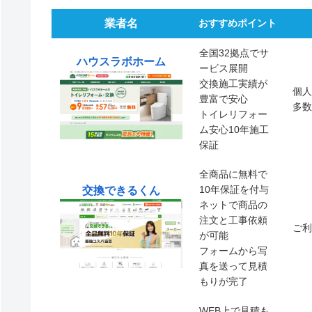
業者名
おすすめポイント
全国32拠点でサ
ハウスラボホーム
ービス展開
交換施工実績が
個人
豊富で安心
多数
トイレリフォー
ム安心10年施工
保証
全商品に無料で
10年保証を付与
交換できるくん
ネットで商品の
注文と工事依頼
ご利
が可能
フォームから写
真を送って見積
もりが完了
WEB上で見積も