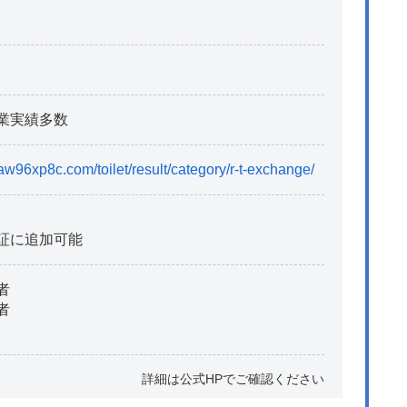
業実績多数
aw96xp8c.com/toilet/result/category/r-t-exchange/
証に追加可能
者
者
詳細は公式HPでご確認ください