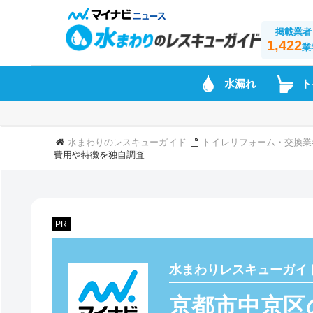
掲載業者
1,422
業
水漏れ
ト
水まわりのレスキューガイド
トイレリフォーム・交換業
費用や特徴を独自調査
PR
水まわりレスキューガイ
京都市中京区