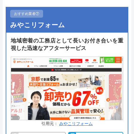
のパートナーとして付き合いができるでしょう。
おすすめ業者⑦
メーカー直接仕入れと専属の職人への発注でコスト
みやこリフォーム
を極限までカットすることが可能で比較的安くリフ
ォームが依頼できます。まずは無料でできる相談や
地域密着の工務店として長いお付き合いを重
ショールームへの来店をしてみるのがおすすめで
視した迅速なアフターサービス
す。京都中央ショールームではトイレだけでなく洗
面台やキッチンなども展示されています。
公式サイトで
料金詳細を見る
今すぐ電話で相談する
0120-6-12120
受付時間： 9:00～18:00
引用元：
みやこリフォーム