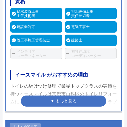
資格
給水装置工事
排水設備工事
主任技術者
責任技術者
建設業許可
電気工事士
管工事施工管理技士
建築士
インテリア
福祉住環境
コーディネーター
コーディネーター
イースマイル がおすすめの理由
トイレの駆けつけ修理で業界トップクラスの実績を
持つイースマイルは京都市山科区のトイレリフォー
ムにも対応しています。これまでの水まわりトラブ
ル解決の知識や経験は非常に信頼できるものであ
り、さまざまな自治体の水道局から指定を受けた
「給水装置工事業者」であるため、信頼できる業者
おすすめ業者⑥