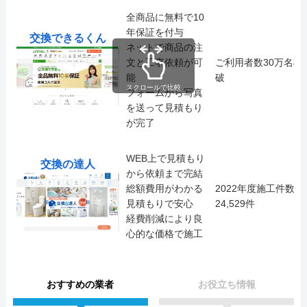
全商品に無料で10
年保証を付与
交換できるくん
ネットで商品の注
文と工事依頼が可
ご利用者数30万名様
能
破
スクロールで比較
フォームから写真
を送って見積もり
が完了
WEB上で見積もり
交換の達人
から依頼まで完結
総額費用がわかる
2022年度施工件数
見積もりで安心
24,529件
経費削減により良
心的な価格で施工
おすすめの業者
お役立ち情報