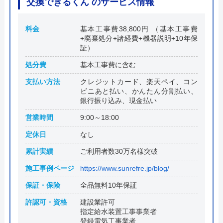
交換できるくん のサービス情報
料金
基本工事費38,800円 （基本工事費
+廃棄処分+諸経費+機器説明+10年保
証）
処分費
基本工事費に含む
支払い方法
クレジットカード、楽天ペイ、コン
ビニあと払い、かんたん分割払い、
銀行振り込み、現金払い
営業時間
9:00～18:00
定休日
なし
累計実績
ご利用者数30万名様突破
施工事例ページ
https://www.sunrefre.jp/blog/
保証・保険
全品無料10年保証
許認可・資格
建設業許可
指定給水装置工事事業者
登録電気工事業者