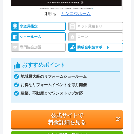
交換の達人 の基本情報
引用元：
サンコウホーム
運営会社
株式会社ハウスラボ
水道局指定
ネット見積もり
代表者
丸山英利
ショールーム
ローン
創業・設立
平成21年5月1日設立
専門協会加盟
助成金申請サポート
本社所在地
〒556-0014
大阪府大阪市浪速区大国2丁目1番6号
おすすめポイント
地域最大級のリフォームショールーム
お得なリフォームイベントを毎月開催
建築、不動産までワンストップ対応
公式サイトで
料金詳細を見る