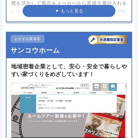
模を活かして商品をメーカーから直接大量仕入れを
しているため安価でトイレが購入できます。設置を
行う職人はさまざまな資格を保有し、数々の現場を
経験したプロフェッショナル。経費を最少に抑える
ことで低価格でのトイレリフォームが可能です。
おすすめ業者④
サンコウホーム
トイレリフォーム以外にも住宅設備のあらゆる工事
が可能。2009年の創業から工事を行ってきた豊富な
地域密着企業として、安心・安全で暮らしや
実績をもとに価格以上に満足したリフォームとなる
すい家づくりをめざしています！
ように施工をしてくれます。職人もコールセンター
も専門の職員が対応することで工事完了までスムー
ズに進みます。
公式サイトで
料金詳細を見る