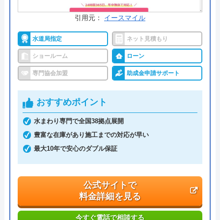
0120-35-6406
受付時間： 10:00～17:30
引用元：
イースマイル
水道局指定
ネット見積もり
サンコウホーム の基本情報
ショールーム
ローン
専門協会加盟
助成金申請サポート
運営会社
株式会社サンコウホ―ム
代表者
上口和重
おすすめポイント
創業・設立
昭和47年6月30日設立
水まわり専門で全国38拠点展開
豊富な在庫があり施工までの対応が早い
本社所在地
〒607-8064
最大10年で安心のダブル保証
京都府京都市山科区音羽八ノ坪36-7
公式サイトで
料金詳細を見る
今すぐ電話で相談する