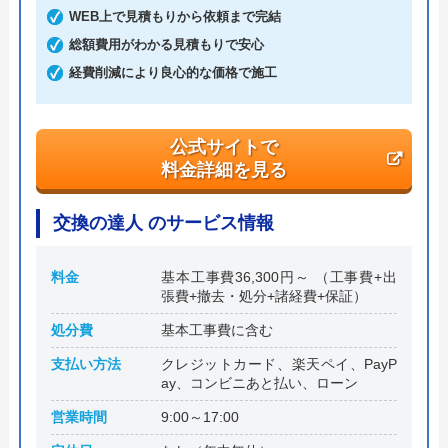
創業・設立
1998年11月13日設立
WEB上で見積もりから依頼まで完結
総額費用がわかる見積もりで安心
本社所在地
〒150-0011
東京都渋谷区東1丁目26-20 東京建物東
経費削減により良心的な価格で施工
渋谷ビル
公式サイトで
料金詳細を見る
交換の達人 のサービス情報
料金
基本工事費36,300円～ （工事費+出
張費+撤去・処分+諸経費+保証）
処分費
基本工事費に含む
支払い方法
クレジットカード、楽天ペイ、PayP
ay、コンビニあと払い、ローン
営業時間
9:00～17:00