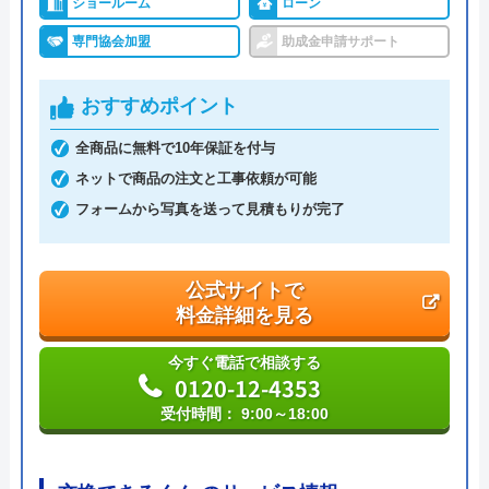
ショールーム
ローン
ハウスラボホーム の基本情報
専門協会加盟
助成金申請サポート
運営会社
株式会社ハウスラボ
おすすめポイント
代表者
丸山英利
全商品に無料で10年保証を付与
創業・設立
平成21年5月1日設立
ネットで商品の注文と工事依頼が可能
フォームから写真を送って見積もりが完了
本社所在地
〒556-0014
大阪府大阪市浪速区大国2丁目1番6号
公式サイトで
料金詳細を見る
今すぐ電話で相談する
0120-12-4353
受付時間： 9:00～18:00