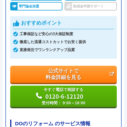
代表者
島村禮孝
専門協会加盟
助成金申請サポート
創業・設立
平成4年6月1日創業
おすすめポイント
本社所在地
〒542-0066
工事保証など安心の3大保証制度
大阪府大阪市中央区瓦屋町3丁目7-3 イ
徹底した流通コストカットでお安く提供
―スマイルビル
直接発注でワンランクアップ品質
公式サイトで
料金詳細を見る
今すぐ電話で相談する
0120-6-12120
受付時間： 9:00～18:00
DOのリフォーム のサービス情報