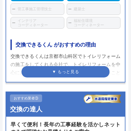
管工事施工管理技士
建築士
インテリア
福祉住環境
コーディネーター
コーディネーター
交換できるくん がおすすめの理由
交換できるくんは京都市山科区でトイレリフォーム
の施工をしてくれる会社で、トイレリフォームを中
心にあらゆる住宅の設備リフォームを依頼すること
ができます。交換できるくんでは最強コスパ宣言と
して全品無料で10年間の保証を付与。トイレは毎日
使うものなので手厚い保証があるのは嬉しいポイン
おすすめ業者③
トです。
交換の達人
さらに建築業許可や電気工事業者の認可や届出をし
早くて便利！長年の工事経験を活かしネット
ているため国や地方自治体からの信頼も厚いです。