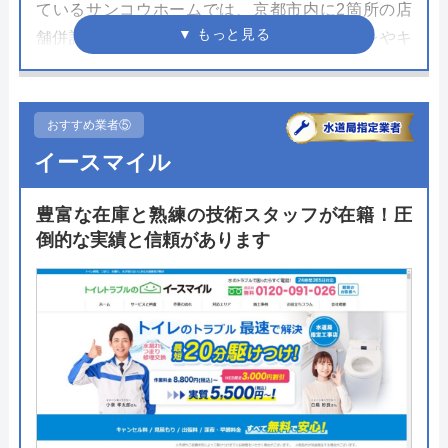
ているサンコウホームでは、京都市内に2箇所の店
舗併設のショールームを構えています。トイレやキ
ッチンなど数多くの住宅設備を展示しているので、
実物を見ながら比較して決めたいという方におすす
めです。
おすすめ業者⑤
イースマイル
ショールームではメーカーカタログのプレゼントや
プロのアドバイザーにリフォームの相談を受けても
豊富な在庫と熟練の技術スタッフが在籍！圧
らえるので、時間がある方はぜひ伺ってみてはいか
倒的な実績と信頼があります
がでしょう。電話やネットからのお問い合わせのほ
か、LINEからもリフォーム相談を受け付けているの
で活用してみてください。
公式サイトで
料金詳細を見る
今すぐ電話で相談する