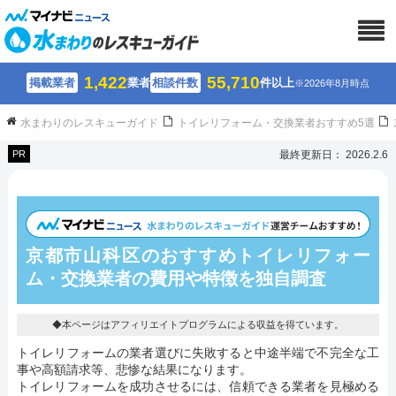
1,422
55,710
掲載業者
業者
相談件数
件以上
※2026年8月時点
水まわりのレスキューガイド
トイレリフォーム・交換業者おすすめ5選
PR
最終更新日： 2026.2.6
京都市山科区のおすすめトイレリフォー
ム・交換業者の費用や特徴を独自調査
◆本ページはアフィリエイトプログラムによる収益を得ています。
トイレリフォームの業者選びに失敗すると中途半端で不完全な工
事や高額請求等、悲惨な結果になります。
トイレリフォームを成功させるには、信頼できる業者を見極める