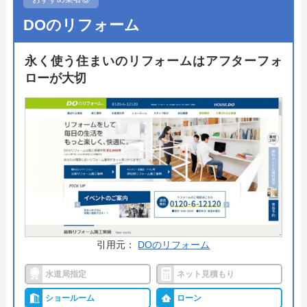
であるといえます。
DOのリフォーム
24時間365日年中無休で対応可能で、見積もりや出
永く使う住まいのリフォームはアフターフォ
張料も無料ですのでトイレリフォームを考えている
ローが大切
方は気軽に相談してみてはいかがでしょうか。
公式サイトで
料金詳細を見る
今すぐ電話で相談する
0120-091-026
受付時間： 24時間
引用元：
DOのリフォーム
イースマイル の基本情報
水道局指定
ネット見積もり
運営会社
株式会社イ―スマイル
ショールーム
ローン