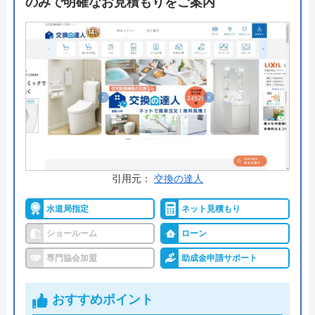
のみで明確なお見積もりをご案内
相談や見積もりはホームページから24時間可能なの
で、気になる商品がある方はまず一度問い合わせて
みることをおすすめします。
公式サイトで
料金詳細を見る
今すぐ電話で相談する
0120-12-4353
受付時間： 9:00～18:00
引用元：
交換の達人
水道局指定
ネット見積もり
交換できるくん の基本情報
ショールーム
ローン
専門協会加盟
助成金申請サポート
運営会社
株式会社交換できるくん
代表者
栗原将
おすすめポイント