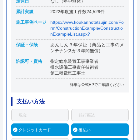
定休日
なし（年中無休）
累計実績
2022年度施工件数24,529件
施工事例ページ
https://www.koukannotatsujin.com/Fo
rm/ConstructionExample/Constructio
nExampleList.aspx?
保証・保険
あんしん３年保証（商品と工事のメ
ンテナンスが３年間無償）
許認可・資格
指定給水装置工事事業者
排水設備工事責任技術者
第二種電気工事士
詳細は公式HPでご確認ください
支払い方法
現金
銀行振込
クレジットカード
後払い