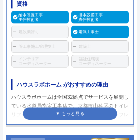
資格
給水装置工事
排水設備工事
主任技術者
責任技術者
建設業許可
電気工事士
管工事施工管理技士
建築士
インテリア
福祉住環境
コーディネーター
コーディネーター
ハウスラボホーム がおすすめの理由
ハウスラボホームは全国32拠点でサービスを展開し
ている水道局指定工事店で、京都市山科区のトイレ
リフォーム・交換にも対応しています。スタッフレ
ベルが高く、個人宅だけでなく企業実績も豊富なた
め安心して依頼することができるでしょう。