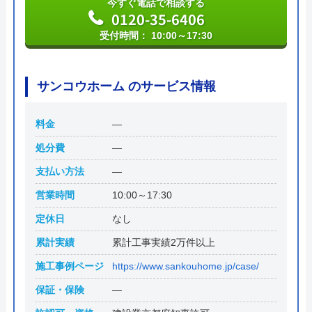
今すぐ電話で相談する
0120-35-6406
受付時間： 10:00～17:30
サンコウホーム のサービス情報
料金
―
処分費
―
支払い方法
―
営業時間
10:00～17:30
定休日
なし
累計実績
累計工事実績2万件以上
施工事例ページ
https://www.sankouhome.jp/case/
保証・保険
―