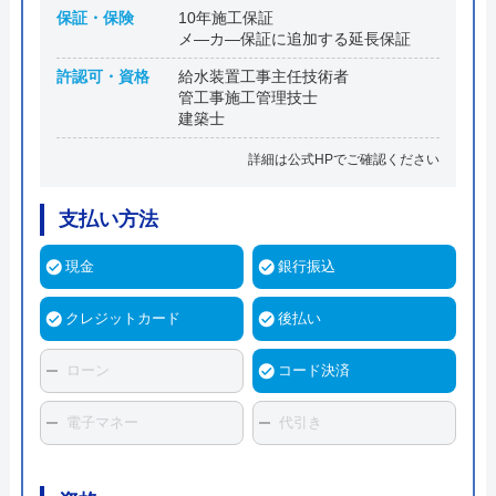
保証・保険
10年施工保証
メ―カ―保証に追加する延長保証
許認可・資格
給水装置工事主任技術者
管工事施工管理技士
建築士
詳細は公式HPでご確認ください
支払い方法
現金
銀行振込
クレジットカード
後払い
ローン
コード決済
電子マネー
代引き