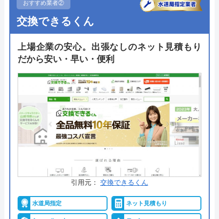
おすすめ業者②
ホームページで表示されている価格は、商品代金・
交換できるくん
工事費・処分費などすべてを含んだ最終金額となっ
ており、表示価格以外は一切かからないので安心で
上場企業の安心。出張なしのネット見積もり
す。
だから安い・早い・便利
出張料金や見積もり料金はかからず、トイレ交換で
はかかせない「排水形式の確認」や「取付可能トイ
レの紹介」も無料で行ってくれるので、まずは気軽
に相談してみてはいかがでしょうか。
公式サイトで
料金詳細を見る
今すぐ電話で相談する
0120-221-611
引用元：
交換できるくん
受付時間： 24時間
水道局指定
ネット見積もり