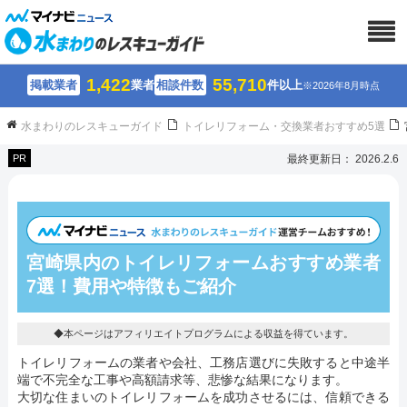
1,422
55,710
掲載業者
業者
相談件数
件以上
※2026年8月時点
水まわりのレスキューガイド
トイレリフォーム・交換業者おすすめ5選
PR
最終更新日： 2026.2.6
宮崎県内のトイレリフォームおすすめ業者
7選！費用や特徴もご紹介
◆本ページはアフィリエイトプログラムによる収益を得ています。
トイレリフォームの業者や会社、工務店選びに失敗すると中途半
端で不完全な工事や高額請求等、悲惨な結果になります。
大切な住まいのトイレリフォームを成功させるには、信頼できる