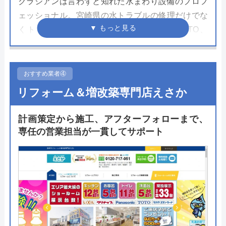
クラシアンは言わずと知れた水まわり設備のプロフ
ェッショナル。宮崎県の水トラブルの修理だけでな
くトイレリフォームも依頼できます。TOTO、
LIXIL、Panasonicの主力商品の場合は設置工事費や
処分費用が含まれたリフォームプランが用意されて
おり、安価で依頼できます。
おすすめ業者④
リフォーム＆増改築専門店えさか
クラシアンは水道局に認められた水道局指定工事店
のひとつなので工事も安心して依頼できます。問い
計画策定から施工、アフターフォローまで、
合わせは24時間365日受け付けているのでいつでも
専任の営業担当が一貫してサポート
リフォームの相談が可能。設置できるかどうかは無
料の訪問見積もり時に詳しく担当者と相談できま
す。
公式サイトで
料金詳細を見る