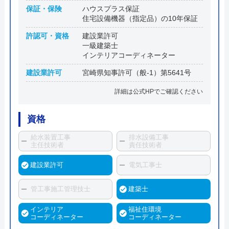
保証・保険
ハウスプラス保証
住宅設備機器（指定品）の10年保証
許認可・資格
建設業許可
一級建築士
インテリアコーディネーター
建設業許可
宮崎県知事許可（般-1）第5641号
詳細は公式HPでご確認ください
資格
給水装置工事
排水設備工事
主任技術者
責任技術者
建設業許可
電気工事士
管工事施工管理技士
建築士
インテリア
福祉住環境
コーディネーター
コーディネーター