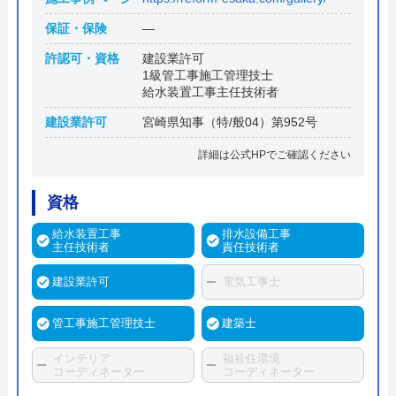
保証・保険
―
許認可・資格
建設業許可
1級管工事施工管理技士
給水装置工事主任技術者
建設業許可
宮崎県知事（特/般04）第952号
詳細は公式HPでご確認ください
資格
給水装置工事
排水設備工事
主任技術者
責任技術者
建設業許可
電気工事士
管工事施工管理技士
建築士
インテリア
福祉住環境
コーディネーター
コーディネーター