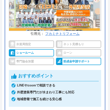
料金詳細を見る
今すぐ電話で相談する
0120-1000-76
受付時間： 9:00～18:00
引用元：
フカミナトリフォーム
水道局指定
ネット見積もり
千人 の基本情報
ショールーム
ローン
運営会社
株式会社千人
専門協会加盟
助成金申請サポート
代表者
小野健介
おすすめポイント
創業・設立
昭和51年4月1日創業 昭和57年12月27
日設立
LINEやzoomで相談できる
外壁塗装専門だが水まわり工事にも対応
本社所在地
〒885-0041
地域密着で施工を続ける安心感
宮崎県都城市一万城町102-15