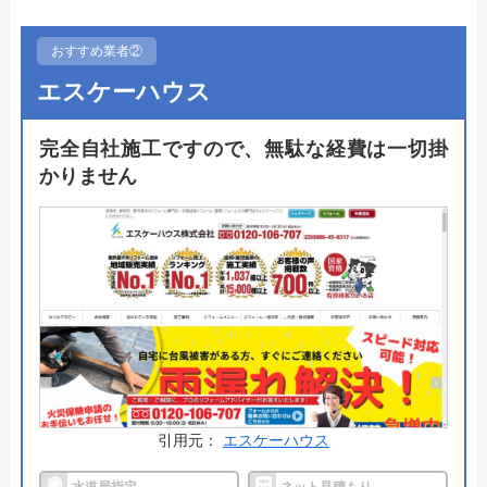
としても認定を受け、創業以降宮崎の地で活躍して
います。
おすすめ業者②
エスケーハウス
開催は100回を超えるリフォーム相談会を毎月ショ
ールームで開催するなど顧客との近さを売りとして
完全自社施工ですので、無駄な経費は一切掛
います。お得な補助金の申請から交付までをサポー
かりません
トしてくれるのはもちろん、LINEで写真を送るだけ
での簡単見積もりなど煩わしい時間を割かずに相談
ができるのも大きな魅力です。無料相談はフォーム
常時受け付けています。
公式サイトで
料金詳細を見る
今すぐ電話で相談する
引用元：
エスケーハウス
0120-27-7433
受付時間： 8:00～18:00