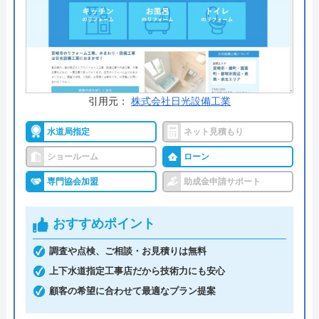
公式サイトで
料金詳細を見る
今すぐ電話で相談する
0120-717-051
引用元：
株式会社日光設備工業
受付時間： 9:00～17:00
水道局指定
ネット見積もり
ショールーム
ローン
リフォーム＆増改築専門店えさか の基本情
専門協会加盟
助成金申請サポート
報
おすすめポイント
運営会社
江坂設備工業株式会社
調査や点検、ご相談・お見積りは無料
代表者
鳥山貴生
上下水道指定工事店だから技術力にも安心
創業・設立
昭和44年6月設立
顧客の希望に合わせて最適なプラン提案
本社所在地
〒880-0001