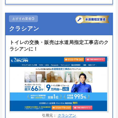
通り沿いなのでアクセスもしやすいです。九州に5
店舗を構えるので足を運びやすい店舗に来店してく
ださい。
おすすめ業者③
クラシアン
トイレリフォームはオーソドックスなTOTOピュア
レストで施工費込みで178,000円～。完全自社施工
トイレの交換・販売は水道局指定工事店のク
なので金額よりも安心感を求める方におすすめの会
ラシアンに！
社です。リフォームの相談はメールフォームから2
分で完了するのでお話だけでも聞いてみてはいかが
でしょうか。
公式サイトで
料金詳細を見る
今すぐ電話で相談する
0120-106-707
受付時間： 9:00～18:00
引用元：
クラシアン