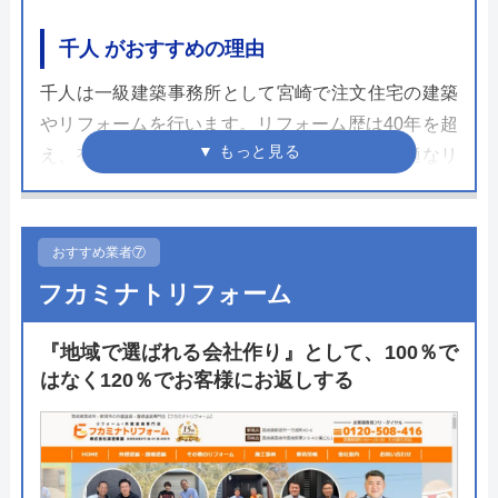
千人 がおすすめの理由
千人は一級建築事務所として宮崎で注文住宅の建築
やリフォームを行います。リフォーム歴は40年を超
え、有資格者が今までのノウハウを武器に最適なリ
フォームプランを提案してくれます。担当窓口は見
積もりからアフターサービスまで同じ人間が担当し
てくれるので施工後も安心です。
おすすめ業者⑦
フカミナトリフォーム
トイレリフォームではTOTO、LIXIL、Panasonicの
製品を取り扱います。それぞれの長所を把握し、要
『地域で選ばれる会社作り』として、100％で
望を叶えるためにどの商品が良いのか総合的に判断
はなく120％でお客様にお返しする
してくれます。初めてのリフォームでも安心して依
頼できるので相談してみてください。
公式サイトで