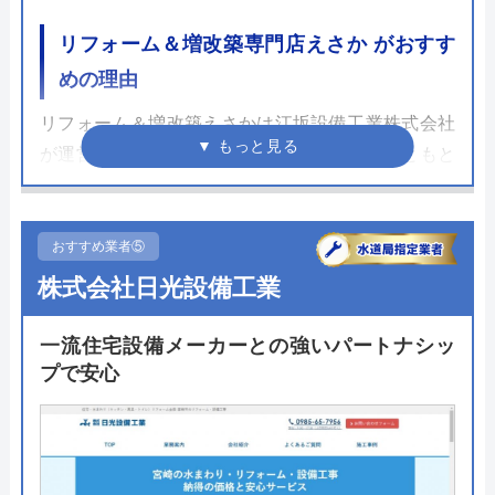
リフォーム＆増改築専門店えさか がおすす
めの理由
リフォーム＆増改築えさかは江坂設備工業株式会社
が運営する宮崎県のリフォーム会社です。もともと
は水道工事業を営んでいたこともあり、トイレやキ
ッチン、浴室などの水まわり設備のリフォームを得
意とします。エリア最大級の体感型ショールームで
おすすめ業者⑤
は主要メーカーを中心に展示しており、実際に目で
株式会社日光設備工業
見て商品を比較することができます。
一流住宅設備メーカーとの強いパートナシッ
営業エリアは宮崎市を中心に綾町と国富町にも対
プで安心
応。問い合わせは電話とフォーム以外にもLINEでも
可能でスピード見積もりや相談ができます。施工事
例がホームページ上で掲載されているのでご確認く
ださい。