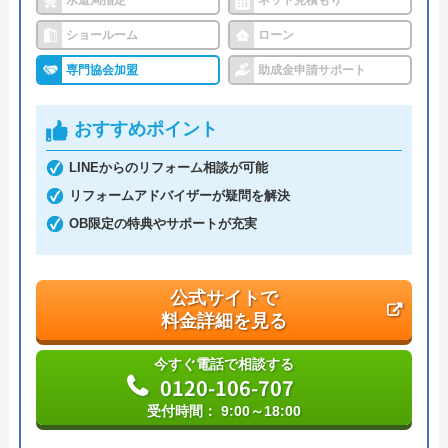
水道局指定
ネット見積もり
ショールーム
ローン
三つ星リフォームのフクマツ の基本情報
専門協会加盟
助成金申請サポート
運営会社
株式会社フクマツ
おすすめポイント
代表者
福松修一郎
LINEからのリフォーム相談が可能
リフォームアドバイザーが疑問を解決
創業・設立
―
OB限定の特典やサポートが充実
本社所在地
〒880-0874
宮崎県宮崎市昭和町51番地12
公式サイトで
料金詳細を見る
今すぐ電話で相談する
0120-106-707
受付時間： 9:00～18:00