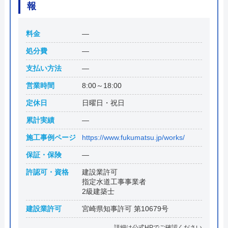
報
料金
―
処分費
―
支払い方法
―
営業時間
8:00～18:00
定休日
日曜日・祝日
累計実績
―
施工事例ページ
https://www.fukumatsu.jp/works/
保証・保険
―
許認可・資格
建設業許可
指定水道工事事業者
2級建築士
建設業許可
宮崎県知事許可 第10679号
詳細は公式HPでご確認ください