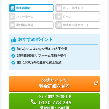
水道局指定
ネット見積もり
エスケーハウス の基本情報
ショールーム
ローン
専門協会加盟
助成金申請サポート
運営会社
エスケ―ハウス株式会社
代表者
成竹正光
おすすめポイント
創業・設立
平成元年設立
知らない人はいない安心の大手企業
24時間365日リフォーム依頼を受付
本社所在地
〒885-0005
宮崎県都城市神之山町1990-1
累計1000万件の豊富な施工実績
公式サイトで
料金詳細を見る
今すぐ電話で相談する
0120-778-245
受付時間： 24時間