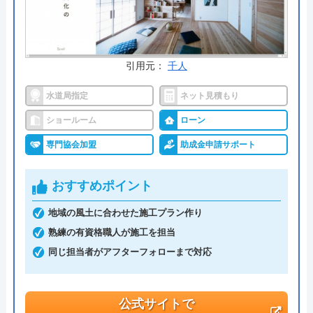
料金詳細を見る
今すぐ電話で相談する
0985-65-7956
受付時間： 9:00～17:30
引用元：
千人
水道局指定
ネット見積もり
株式会社日光設備工業 の基本情報
ショールーム
ローン
専門協会加盟
助成金申請サポート
運営会社
株式会社日光設備工業
代表者
長友賢
おすすめポイント
創業・設立
2000年4月創業
地域の風土に合わせた施工プラン作り
熟練の有資格職人が施工を担当
本社所在地
〒880-0926
同じ担当者がアフターフォローまで対応
宮崎県宮崎市月見ケ丘6丁目26-4
公式サイトで