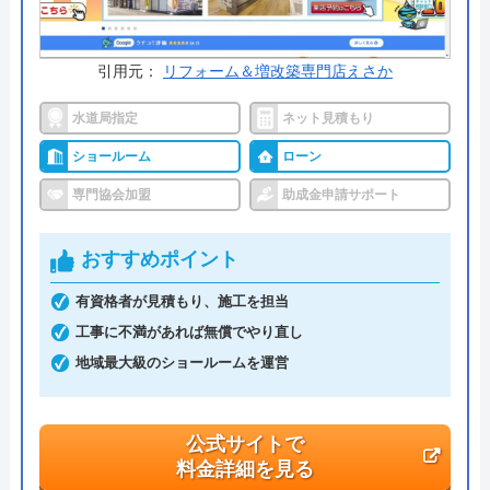
今すぐ電話で相談する
0120-778-245
受付時間： 24時間
引用元：
リフォーム＆増改築専門店えさか
水道局指定
ネット見積もり
クラシアン の基本情報
ショールーム
ローン
専門協会加盟
助成金申請サポート
運営会社
株式会社クラシアン
代表者
今田健治
おすすめポイント
創業・設立
1991年6月21日創業
有資格者が見積もり、施工を担当
工事に不満があれば無償でやり直し
本社所在地
〒222-0033
神奈川県横浜市港北区新横浜3-1-9 ア
地域最大級のショールームを運営
リ―ナタワ―13階
公式サイトで
料金詳細を見る