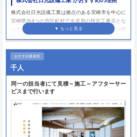
株式会社日光設備工業 がおすすめの理由
株式会社日光設備工業は拠点のある宮崎市を中心に
宮崎県内4つの市区町村で水道局の指定工事店とな
っています。水まわりのリフォームと同時に床や壁
の工事も依頼できるため、トイレリフォームでは便
器交換だけでなくリノベーションの依頼も可能。ト
イレ、浴室、洗面台のリフォーム3点セットも人気
おすすめ業者⑥
のプランです。施工イメージではさまざまなプラン
千人
の事例が確認できます。
同一の担当者にて見積～施工～アフターサー
調査や点検、相談、見積もりは電話のほか問い合わ
ビスまで行います
せフォームからもできますので、水まわりの設備で
気になることがあればまずは相談してみることをお
すすめいたします。
公式サイトで