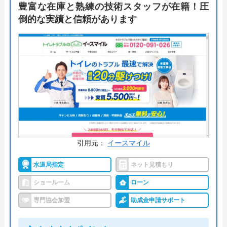
豊富な在庫と熟練の技術スタッフが在籍！圧
お客様に絶対安心を届けるために、商品知識や提案
倒的な実績と信頼があります
力を上げる勉強会の実施やお客様のために出来るこ
とを職人と考える「職方会」を行なっており、そう
した努力の結果、創業から28年、年間800件を超え
るリフォーム実績があり、地元の人から愛される企
業となっています。
公式サイトで
料金詳細を見る
引用元：
イースマイル
今すぐ電話で相談する
0120-75-5526
水道局指定
ネット見積もり
受付時間： 9:00～18:00
ショールーム
ローン
専門協会加盟
助成金申請サポート
ベストホーム の基本情報