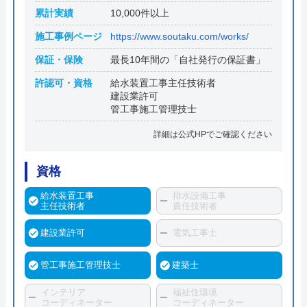
累計実績
10,000件以上
施工事例ページ
https://www.soutaku.com/works/
保証・保険
最長10年間の「自社発行の保証書」
許認可・資格
給水装置工事主任技術者
建設業許可
管工事施工管理技士
詳細は公式HPでご確認ください
資格
給水装置工事
排水設備工事
主任技術者
責任技術者
建設業許可
電気工事士
管工事施工管理技士
建築士
インテリア
福祉住環境
コーディネーター
コーディネーター