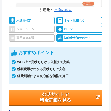
0120-690-670
受付時間： 8:00〜18:00
引用元：
交換の達人
水道局指定
ネット見積もり
オカザキリフォームラボ の基本情報
ショールーム
ローン
専門協会加盟
助成金申請サポート
運営会社
株式会社岡崎建材
代表者
岡崎晋典
おすすめポイント
創業・設立
1930年3月創業
WEB上で見積もりから依頼まで完結
総額費用がわかる見積もりで安心
本社所在地
〒706-0012
岡山県玉野市玉6丁目18-7
経費削減により良心的な価格で施工
公式サイトで
料金詳細を見る