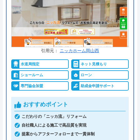
公式サイトで
料金詳細を見る
今すぐ電話で相談する
0120-89-6090
受付時間： 9:00～18:00
引用元：
ニッカホーム岡山西
創拓 の基本情報
水道局指定
ネット見積もり
ショールーム
ローン
運営会社
株式会社創拓
専門協会加盟
助成金申請サポート
代表者
糸野英樹
おすすめポイント
創業・設立
平成9年4月1日設立
こだわりの「ニッカ流」リフォーム
本社所在地
〒703-8244
岡山県岡山市中区藤原西町2-7-28
自社職人による施工で高品質を実現
提案からアフターフォローまで一貫体制