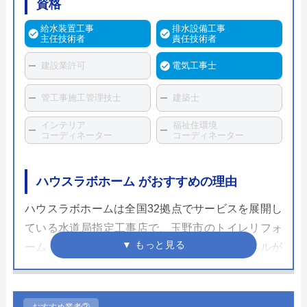
資格
給水装置工事
排水設備工事
主任技術者
責任技術者
建設業許可
電気工事士
管工事施工管理技士
建築士
インテリア
福祉住環境
コーディネーター
コーディネーター
ハウスラボホーム がおすすめの理由
ハウスラボホームは全国32拠点でサービスを展開し
ている水道局指定工事店で、玉野市のトイレリフォ
ーム・交換にも対応しています。スタッフレベルが
高く、個人宅だけでなく企業実績も豊富なため安心
して依頼することができるでしょう。
おすすめ業者②