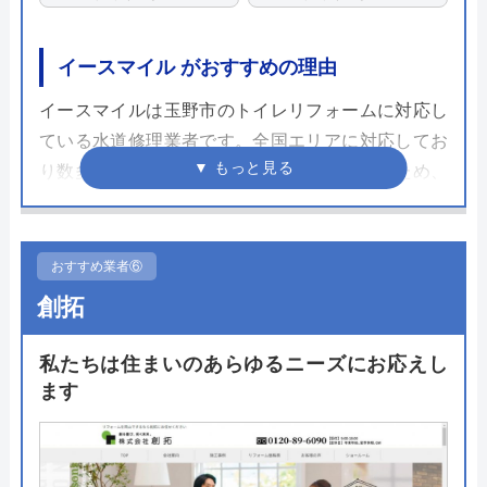
イースマイル がおすすめの理由
イースマイルは玉野市のトイレリフォームに対応し
ている水道修理業者です。全国エリアに対応してお
り数多くのトイレの修理や交換してきているため、
その実績だけでなく、さまざまな自治体の水道局か
ら指定給水装置工事事業者として認められているた
め、技術面では非常に信頼できる業者です。
おすすめ業者⑥
創拓
支払い方法も多彩で、現金だけではなくクレジット
カードやモバイル決済を利用することも出来ます。
私たちは住まいのあらゆるニーズにお応えし
24時間365日で対応可能で見積もりや出張料も無料
ます
ですので、相見積もりの一社に加えたい企業の一つ
です。