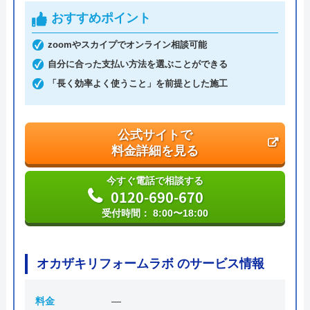
ハウスラボホーム の基本情報
おすすめポイント
運営会社
株式会社ハウスラボ
zoomやスカイプでオンライン相談可能
自分に合った支払い方法を選ぶことができる
代表者
丸山英利
「長く効率よく使うこと」を前提とした施工
創業・設立
平成21年5月1日設立
本社所在地
〒556-0014
公式サイトで
大阪府大阪市浪速区大国2丁目1番6号
料金詳細を見る
今すぐ電話で相談する
0120-690-670
受付時間： 8:00〜18:00
オカザキリフォームラボ のサービス情報
料金
―