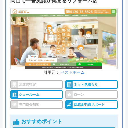
岡山で一番笑顔が集まるリフォーム店
費や商品代、処分などすべてが含まれている明朗会
計なので追加請求の心配がなく安心して工事を依頼
できる業者です。まずはサイトから金額を確認して
みてはいかがでしょうか。
公式サイトで
料金詳細を見る
交換の達人 の基本情報
引用元：
ベストホーム
運営会社
株式会社ハウスラボ
水道局指定
ネット見積もり
代表者
丸山英利
ショールーム
ローン
専門協会加盟
助成金申請サポート
創業・設立
平成21年5月1日設立
本社所在地
〒556-0014
おすすめポイント
大阪府大阪市浪速区大国2丁目1番6号