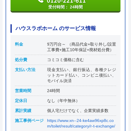
0120-221-611
受付時間： 24時間
ハウスラボホーム のサービス情報
料金
9万円台～ （商品代金+取り外し/設置
工事費+施工10年保証+廃材処分費）
処分費
コミコミ価格に含む
支払い方法
現金支払い、銀行振込、各種クレジ
ットカード払い、コンビニ後払い、
モバイル決済
営業時間
24時間
定休日
なし（年中無休）
累計実績
個人宅だけでなく、企業実績多数
施工事例ページ
https://www.xn--24-ke4aw96xp8c.co
m/toilet/result/category/r-t-exchange/