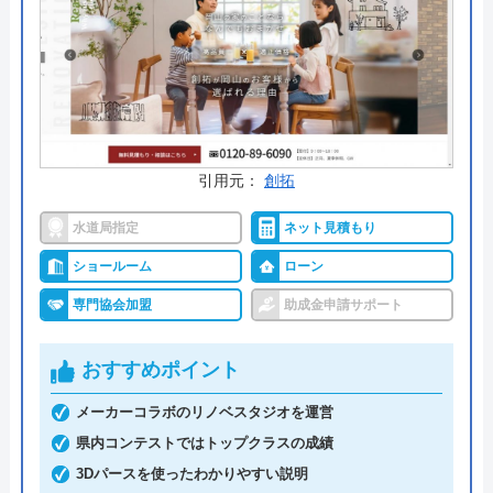
公式サイトで
料金詳細を見る
今すぐ電話で相談する
0120-091-026
受付時間： 24時間
引用元：
創拓
イースマイル の基本情報
水道局指定
ネット見積もり
ショールーム
ローン
運営会社
株式会社イ―スマイル
専門協会加盟
助成金申請サポート
代表者
島村禮孝
おすすめポイント
創業・設立
平成4年6月1日創業
メーカーコラボのリノベスタジオを運営
本社所在地
〒542-0066
大阪府大阪市中央区瓦屋町3丁目7-3 イ
県内コンテストではトップクラスの成績
―スマイルビル
3Dパースを使ったわかりやすい説明