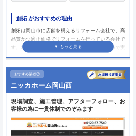
創拓 がおすすめの理由
創拓は岡山市に店舗を構えるリフォーム会社で、高
品質かつ適正価格でリフォームを行っている会社で
す。本社にはショールームが併設されているので実
際の商品を見ながら説明を受けることが可能。実物
で比較できるためスムーズに工事が進みます。
おすすめ業者⑦
トイレリフォームでは商品代や標準工事費がパッケ
ニッカホーム岡山西
ージになったプランが紹介されています。壁紙や床
材の張替えも一緒に依頼ができるので全面的なリフ
現場調査、施工管理、アフターフォロー、お
ォームや手すり設置、バリアフリーもまずは相談し
客様の為に一貫体制でのぞみます
てみることをおすすめします。イベントも開催して
いるのでまずはこちらからどうぞ。