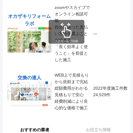
zoomやスカイプで
オンライン相談可
オカザキリフォーム
能
ラボ
自分に合った支払
い方法を選ぶこと
―
ができる
スクロールで比較
「長く効率よく使
うこと」を前提と
した施工
WEB上で見積もり
交換の達人
から依頼まで完結
総額費用がわかる
2022年度施工件数
見積もりで安心
24,529件
経費削減により良
心的な価格で施工
おすすめの業者
お役立ち情報