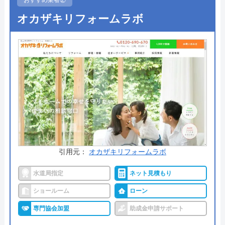
ホームページで表示されている価格は、商品代金・
オカザキリフォームラボ
工事費・処分費などすべてを含んだ最終金額となっ
ており、表示価格以外は一切かからないので安心で
す。
出張料金や見積もり料金はかからず、トイレ交換で
はかかせない「排水形式の確認」や「取付可能トイ
レの紹介」も無料で行ってくれるので、まずは気軽
に相談してみてはいかがでしょうか。
公式サイトで
料金詳細を見る
引用元：
オカザキリフォームラボ
今すぐ電話で相談する
水道局指定
ネット見積もり
0120-221-611
ショールーム
ローン
受付時間： 24時間
専門協会加盟
助成金申請サポート