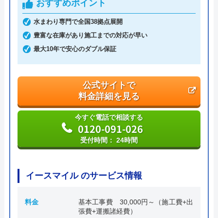
おすすめポイント
運営会社
株式会社ベストホ―ム
水まわり専門で全国38拠点展開
代表者
藤本誠二
豊富な在庫があり施工までの対応が早い
創業・設立
平成6年6月9日設立
最大10年で安心のダブル保証
本社所在地
〒703-8278
岡山県岡山市中区古京町2-1-6
公式サイトで
料金詳細を見る
今すぐ電話で相談する
0120-091-026
受付時間： 24時間
イースマイル のサービス情報
料金
基本工事費 30,000円～（施工費+出
張費+運搬諸経費）