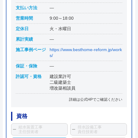
支払い方法
―
営業時間
9:00～18:00
定休日
火・水曜日
累計実績
―
施工事例ページ
https://www.besthome-reform.jp/work
s/
保証・保険
―
許認可・資格
建設業許可
二級建築士
増改築相談員
詳細は公式HPでご確認ください
資格
給水装置工事
排水設備工事
主任技術者
責任技術者