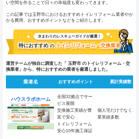
い空間を作ることで日々の幸福度も変わってきます。
この記事では玉野市におけるおすすめトイレリフォーム業者やか
かる費用、おすすめポイントなどをご紹介します。
水まわりのレスキューガイドが厳選！
特におすすめ
トイレリフォーム・交換業者
の
運営チームが独自に調査した「 玉野市 のトイレリフォーム・交
換業者」から、特におすすめの業者を厳選しました。
業者名
おすすめポイント
累計実績数
全国32拠点でサー
ハウスラボホーム
ビス展開
交換施工実績が豊
個人宅だけでなく、
富で安心
業実績多数
トイレリフォーム
安心10年施工保証