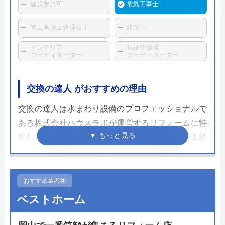
建設業許可
電気工事士
管工事施工管理技士
建築士
インテリア
福祉住環境
コーディネーター
コーディネーター
交換の達人 がおすすめの理由
交換の達人は水まわり設備のプロフェッショナルで
ある株式会社ハウスラボが運営するリフォームに特
化したサービスです。駆けつけ修理で培った施工経
験と正確さはトイレリフォームでも活かされてお
り、ネット注文できることもあり素早い施工が可能
です。
おすすめ業者④
ベストホーム
面倒な営業や見積もりだけの訪問がないためスムー
ズに依頼が可能で、リフォームにかかる費用も工事