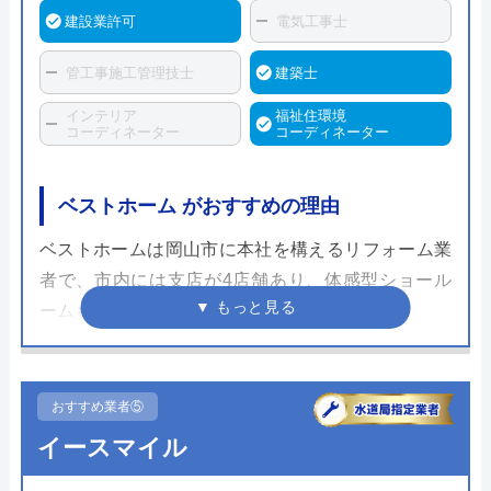
建設業許可
電気工事士
管工事施工管理技士
建築士
インテリア
福祉住環境
コーディネーター
コーディネーター
ベストホーム がおすすめの理由
ベストホームは岡山市に本社を構えるリフォーム業
者で、市内には支店が4店舗あり、体感型ショール
ームもあります。
ベストホームは「住み慣れた街や住み慣れた我が家
で生涯幸福が実現できるための住まい＆生き甲斐創
りのお手伝い」というコンセプトを掲げており、そ
おすすめ業者⑤
のために家族・親類・親友に提供するような「絶対
イースマイル
安心」を届けるというポリシーを掲げています。