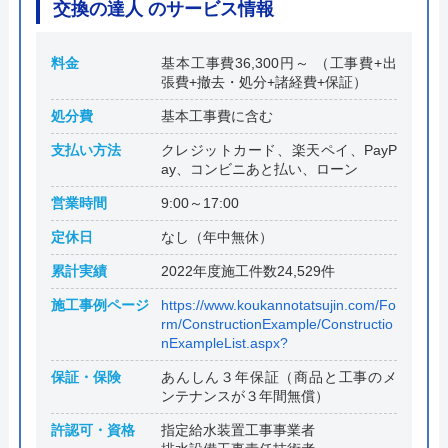
交換の達人 のサービス情報
料金
基本工事費36,300円～ （工事費+出
張費+撤去・処分+諸経費+保証）
処分費
基本工事費に含む
支払い方法
クレジットカード、楽天ペイ、PayP
ay、コンビニあと払い、ローン
営業時間
9:00～17:00
定休日
なし（年中無休）
累計実績
2022年度施工件数24,529件
施工事例ページ
https://www.koukannotatsujin.com/Fo
rm/ConstructionExample/Constructio
nExampleList.aspx?
保証・保険
あんしん３年保証（商品と工事のメ
ンテナンスが３年間無償）
許認可・資格
指定給水装置工事事業者