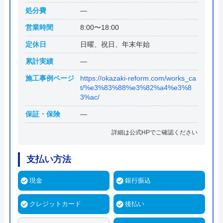
処分費
―
営業時間
8:00〜18:00
定休日
日曜、祝日、年末年始
累計実績
―
施工事例ページ
https://okazaki-reform.com/works_ca
t/%e3%83%88%e3%82%a4%e3%8
3%ac/
保証・保険
―
詳細は公式HPでご確認ください
支払い方法
現金
銀行振込
クレジットカード
後払い