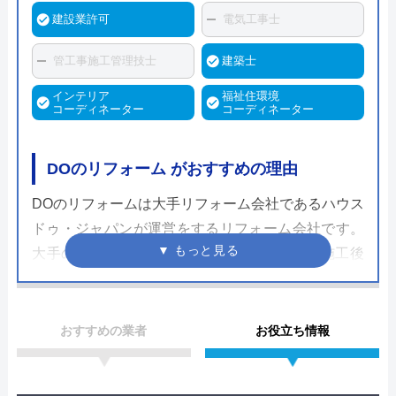
建設業許可
電気工事士
管工事施工管理技士
建築士
インテリア
福祉住環境
コーディネーター
コーディネーター
DOのリフォーム がおすすめの理由
DOのリフォームは大手リフォーム会社であるハウス
ドゥ・ジャパンが運営をするリフォーム会社です。
大手の強みを活かした5大保証制度によって施工後
も手厚くサポートをしてくれるのが嬉しく、一生涯
のパートナーとして付き合いができるでしょう。
おすすめの業者
お役立ち情報
メーカー直接仕入れと専属の職人への発注でコスト
を極限までカットすることが可能で比較的安くリフ