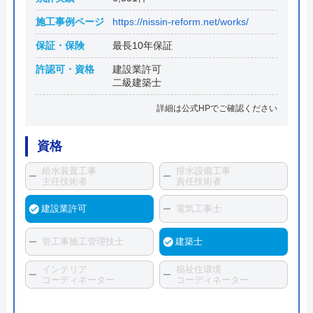
施工事例ページ
https://nissin-reform.net/works/
保証・保険
最長10年保証
許認可・資格
建設業許可
二級建築士
詳細は公式HPでご確認ください
資格
給水装置工事
排水設備工事
主任技術者
責任技術者
建設業許可
電気工事士
管工事施工管理技士
建築士
インテリア
福祉住環境
コーディネーター
コーディネーター