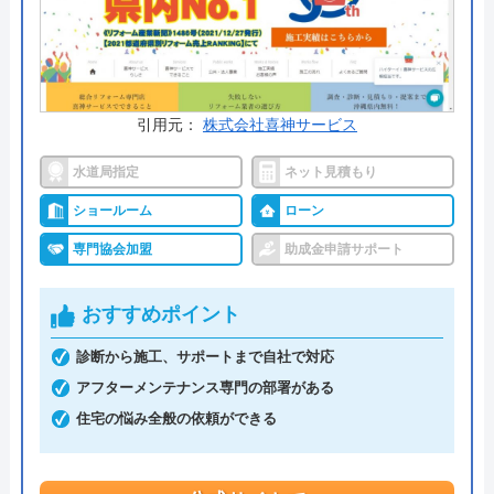
費、人件費などもしっかりと明記してくれるため、
まずは気軽に見積もり依頼をしてみてはいかがでし
ょうか。
公式サイトで
引用元：
株式会社喜神サービス
料金詳細を見る
水道局指定
ネット見積もり
今すぐ電話で相談する
ショールーム
ローン
0120-24-3583
受付時間： ―
専門協会加盟
助成金申請サポート
おすすめポイント
nissin@reform の基本情報
診断から施工、サポートまで自社で対応
運営会社
株式会社ニッシンあっとリフォ―ム
アフターメンテナンス専門の部署がある
住宅の悩み全般の依頼ができる
代表者
前當保
創業・設立
平成21年2月10日設立