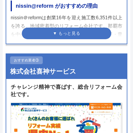
nissin@reform がおすすめの理由
nissin＠reformは創業16年を迎え施工数6,351件以上
を誇る、地域密着型のリフォーム会社です。那覇市
を中心に浦添市・西原町・南風原町・与那原町・豊
見城市・南城市・八重瀬町・糸満市を対象エリアと
しています。
また、自社でショールームを構えており、常時7台
おすすめ業者③
のトイレを展示しており、TOTOやLIXIL、
株式会社喜神サービス
Panasonicやタカラスタンダード等国内主要メーカ
ーのトイレを比較しながら見ることができますし、
チャレンジ精神で喜ばす、総合リフォーム会
疑問点や不安点をスタッフに相談することもできま
社です。
すので、ぜひ利用して下さい。
また、作成してくれる見積もりは非常にわかりやす
く、トイレ本体の価格はもちろん、施工費用や材料