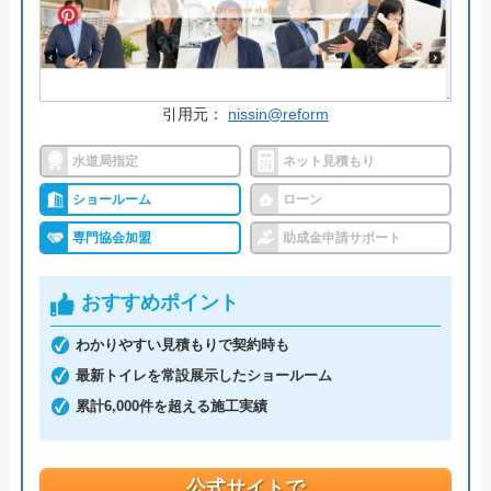
今すぐ電話で相談する
0120-72-4152
受付時間： 9:00～20:00
引用元：
nissin@reform
水道局指定
ネット見積もり
あうん工房 の基本情報
ショールーム
ローン
運営会社
株式会社 あうん工房
専門協会加盟
助成金申請サポート
代表者
森本健
おすすめポイント
創業・設立
平成19年11月創業
わかりやすい見積もりで契約時も
本社所在地
〒902-0066
最新トイレを常設展示したショールーム
沖縄県那覇市大道90-4（2階）
累計6,000件を超える施工実績
公式サイトで