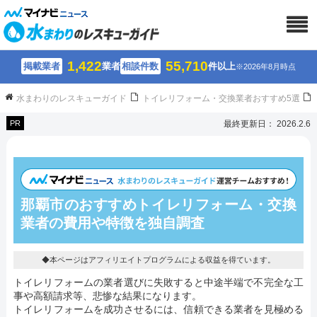
1,422
55,710
掲載業者
業者
相談件数
件以上
※2026年8月時点
水まわりのレスキューガイド
トイレリフォーム・交換業者おすすめ5選
PR
最終更新日： 2026.2.6
那覇市のおすすめトイレリフォーム・交換
業者の費用や特徴を独自調査
◆本ページはアフィリエイトプログラムによる収益を得ています。
トイレリフォームの業者選びに失敗すると中途半端で不完全な工
事や高額請求等、悲惨な結果になります。
トイレリフォームを成功させるには、信頼できる業者を見極める