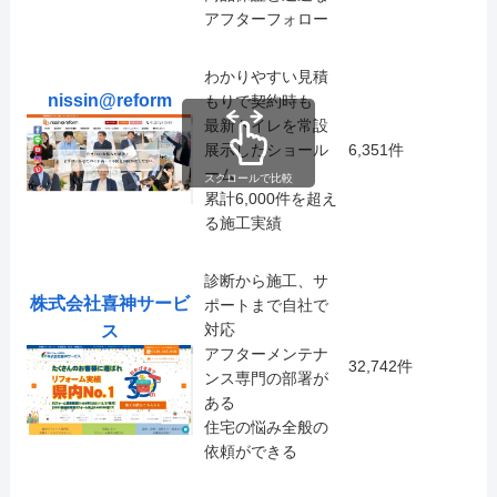
アフターフォロー
わかりやすい見積
nissin@reform
もりで契約時も
最新トイレを常設
展示したショール
6,351件
ーム
スクロールで比較
累計6,000件を超え
る施工実績
診断から施工、サ
株式会社喜神サービ
ポートまで自社で
対応
ス
アフターメンテナ
32,742件
ンス専門の部署が
ある
住宅の悩み全般の
依頼ができる