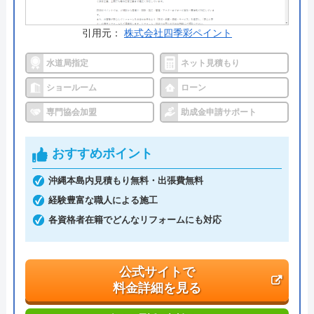
ください。
引用元：
株式会社四季彩ペイント
公式サイトで
水道局指定
ネット見積もり
料金詳細を見る
ショールーム
ローン
今すぐ電話で相談する
0120-465-840
専門協会加盟
助成金申請サポート
受付時間： 9:00~18:00
おすすめポイント
沖縄本島内見積もり無料・出張費無料
株式会社喜神サービス の基本情報
経験豊富な職人による施工
運営会社
株式会社喜神サ―ビス
各資格者在籍でどんなリフォームにも対応
代表者
川満秀吉
公式サイトで
創業・設立
1991年6月設立
料金詳細を見る
本社所在地
〒904-2213