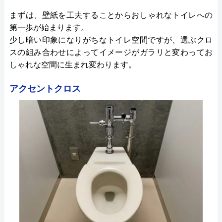
創業・設立
1991年創業 2009年1月設立
まずは、壁紙を工夫することからおしゃれなトイレへの
第一歩が始まります。
本社所在地
〒604-8152
少し暗い印象になりがちなトイレ空間ですが、選ぶクロ
京都府京都市中京区烏丸通錦小路上ル
スの組み合わせによってイメージがガラリと変わってお
手洗水町670番地
しゃれな空間に生まれ変わります。
アクセントクロス