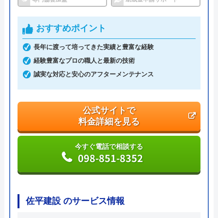
代表者
島袋篤
おすすめポイント
創業・設立
2011年5月22日設立
長年に渡って培ってきた実績と豊富な経験
本社所在地
〒901-0152
経験豊富なプロの職人と最新の技術
沖縄県那覇市小禄1-21-25-1F
誠実な対応と安心のアフターメンテナンス
公式サイトで
料金詳細を見る
今すぐ電話で相談する
098-851-8352
佐平建設 のサービス情報