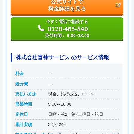
公式サイトで
本社所在地
〒902-0073
料金詳細を見る
沖縄県那覇市字上間197-2
今すぐ電話で相談する
0120-465-840
受付時間： 9:00~18:00
株式会社喜神サービス のサービス情報
料金
―
処分費
―
支払い方法
現金、銀行振込、ローン
営業時間
9:00～18:00
定休日
日曜・第2、第4土曜日・祝日
累計実績
32,742件