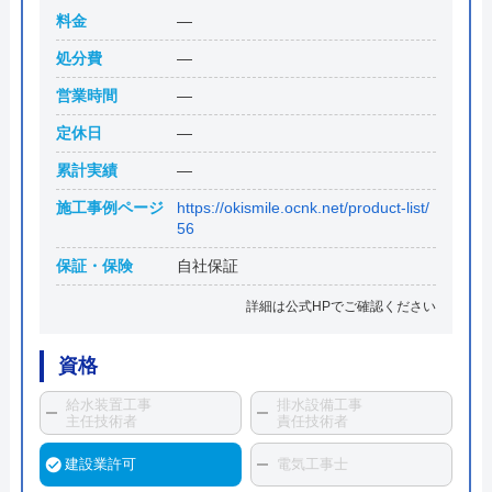
料金
―
処分費
―
営業時間
―
定休日
―
累計実績
―
施工事例ページ
https://okismile.ocnk.net/product-list/
56
保証・保険
自社保証
詳細は公式HPでご確認ください
資格
給水装置工事
排水設備工事
主任技術者
責任技術者
建設業許可
電気工事士