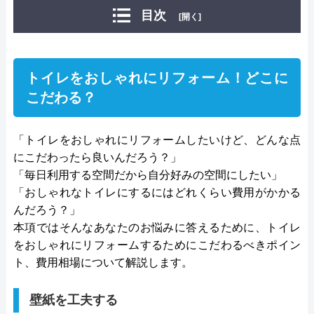
ォームが依頼できます。まずは無料でできる相談や
目次
[開く]
ショールームへの来店をしてみるのがおすすめで
す。京都中央ショールームではトイレだけでなく洗
面台やキッチンなども展示されています。
トイレをおしゃれにリフォーム！どこに
こだわる？
公式サイトで
料金詳細を見る
「トイレをおしゃれにリフォームしたいけど、どんな点
今すぐ電話で相談する
にこだわったら良いんだろう？」
0120-6-12120
「毎日利用する空間だから自分好みの空間にしたい」
受付時間： 9:00～18:00
「おしゃれなトイレにするにはどれくらい費用がかかる
んだろう？」
本項ではそんなあなたのお悩みに答えるために、トイレ
DOのリフォーム の基本情報
をおしゃれにリフォームするためにこだわるべきポイン
ト、費用相場について解説します。
運営会社
株式会社ハウスドゥ・ジャパン
代表者
市田真也
壁紙を工夫する