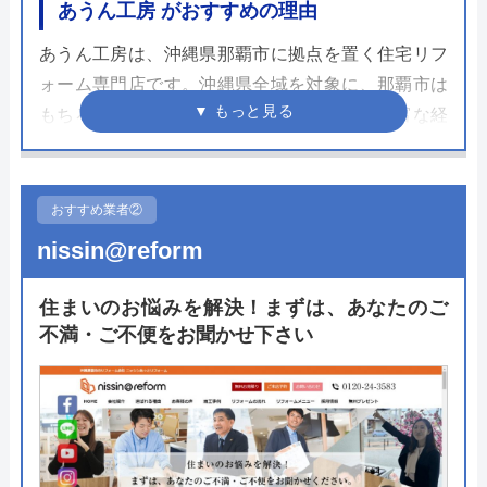
あうん工房 がおすすめの理由
あうん工房は、沖縄県那覇市に拠点を置く住宅リフ
ォーム専門店です。沖縄県全域を対象に、那覇市は
もちろん、離島への出張施工も可能です。豊富な経
験と確かな技術力で、沖縄でのリフォームや那覇で
のリフォームをトータルサポート。
おすすめ業者②
トイレリフォームに関するあらゆる工事にも対応し
nissin@reform
ています。商品はメーカー保証に準じて保証があり
ます。万が一、工事内容によって不具合が生じた場
住まいのお悩みを解決！まずは、あなたのご
合は、速やかに対応してくれるので安心です。沖縄
不満・ご不便をお聞かせ下さい
でトイレリフォームをお考えの方は、あうん工房 に
問い合わせてみると良いでしょう。
公式サイトで
料金詳細を見る