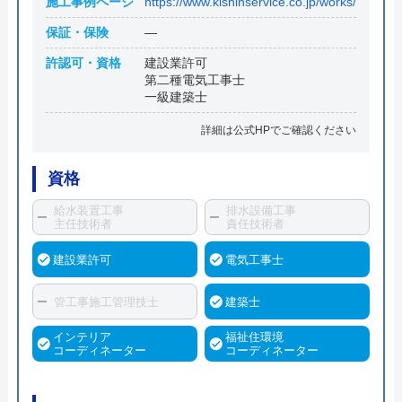
施工事例ページ
https://www.kishinservice.co.jp/works/
保証・保険
―
許認可・資格
建設業許可
第二種電気工事士
一級建築士
詳細は公式HPでご確認ください
資格
給水装置工事
排水設備工事
主任技術者
責任技術者
建設業許可
電気工事士
管工事施工管理技士
建築士
インテリア
福祉住環境
コーディネーター
コーディネーター