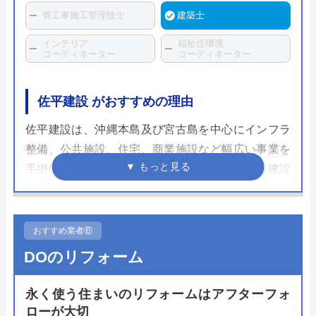
管工事施工管理技士
建築士
インテリア
福祉住環境
コーディネーター
コーディネーター
佐平建設 がおすすめの理由
佐平建設は、沖縄本島及び宮古島を中心にインフラ
整備、公共施設、住宅、商業施設など幅広い事業を
手掛け、地域の発展に貢献してきた実績がある建設
会社です。住宅リフォームも得意としており、トイ
レリフォームに関する豊富な経験とノウハウを活か
して、最適なプランを提案してくれます。
おすすめ業者⑥
DOのリフォーム
経験豊富な職人が、高品質な材料を使用して丁寧に
施工。工事完了後も定期的な点検やアフターメンテ
永く使う住まいのリフォームはアフターフォ
ナンスで、快適なトイレ空間づくりをサポートして
ローが大切