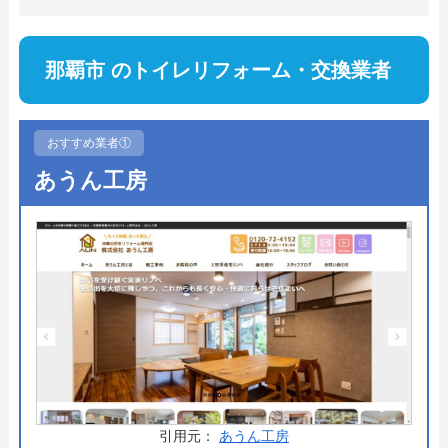
那覇市 のトイレリフォーム・交換業者
おすすめ業者①
あうん工房
引用元：
あうん工房