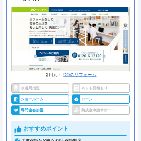
くれます。
公式サイトで
料金詳細を見る
今すぐ電話で相談する
098-851-8352
引用元：
DOのリフォーム
佐平建設 の基本情報
水道局指定
ネット見積もり
運営会社
株式会社佐平建設
ショールーム
ローン
代表者
佐平龍太
専門協会加盟
助成金申請サポート
創業・設立
昭和39年4月1日設立
おすすめポイント
本社所在地
〒901-0152
工事保証など安心の3大保証制度