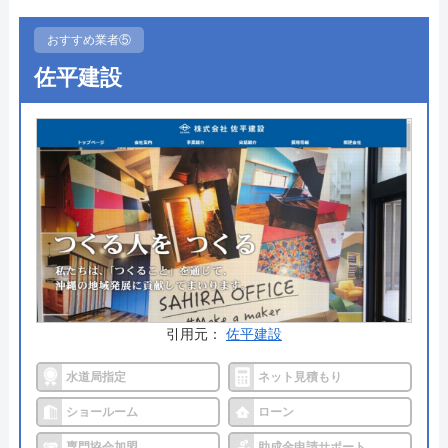
一級建築士などの資格保有者が在籍しており、相談
おすすめ業者⑤
から見積り・設計・施工・管理・アフターまですべ
佐平建設
て自社一貫体制で対応。沖縄県内ならどこでも見
積・出張が無料なので、リフォームで気になる事が
あれば気軽に相談して見てはいかがでしょうか。
公式サイトで
料金詳細を見る
今すぐ電話で相談する
0120-952-843
受付時間： 9:00〜18:00
引用元：
佐平建設
水道局指定
ネット見積もり
株式会社四季彩ペイント の基本情報
ショールーム
ローン
運営会社
株式会社 四季彩ペイント
専門協会加盟
助成金申請サポート