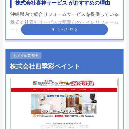
株式会社喜神サービス がおすすめの理由
沖縄県内で総合リフォームサービスを提供している
株式会社喜神サービスは那覇市のトイレリフォーム
にも対応しています。
沖縄の各地に営業所があり、ショールームも完備し
ているため、トイレリフォームに関する不安や疑問
をしっかりと質問し、解決することができるでしょ
おすすめ業者④
う。
株式会社四季彩ペイント
喜神サービスには「アフターメンテナンス課」とい
うサポート専門の部署があるため、トイレリフォー
ムで万が一施工不良があった場合でも安心して対応
してもらえます。
サイト内ではトイレリフォームの施工事例が多数掲
載されていますのでぜひサイトをチェックしてみて