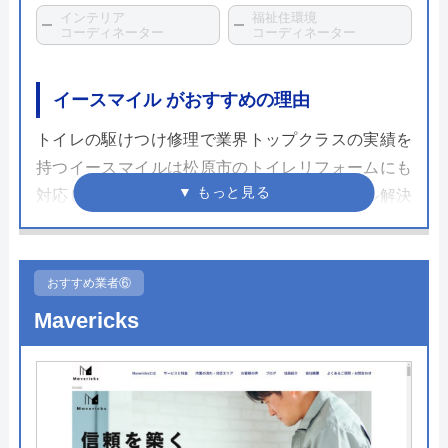
インテリア
福祉住環境
コーディネーター
コーディネーター
イースマイル がおすすめの理由
トイレの駆けつけ修理で業界トップクラスの実績を
持つイースマイルは松原市のトイレリフォームにも
対応しています。これまでの水まわりトラブル解決
の知識や経験は非常に信頼できるものであり、さま
ざまな自治体の水道局から指定を受けた「給水装置
工事業者」であるため、信頼できる業者であるとい
おすすめ業者⑥
えます。
Mavericks
24時間365日年中無休で対応可能で、見積もりや出
張料も無料ですのでトイレリフォームを考えている
方は気軽に相談してみてはいかがでしょうか。