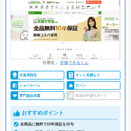
公式サイトで
料金詳細を見る
今すぐ電話で相談する
0120-555-538
引用元：
交換できるくん
Mavericks の基本情報
水道局指定
ネット見積もり
運営会社
株式会社Mavericks
ショールーム
ローン
代表者
平見健二
専門協会加盟
助成金申請サポート
創業・設立
2020年創業 2020年7月22日設立
おすすめポイント
本社所在地
〒580-0014
大阪府松原市岡2-4-22
全商品に無料で10年保証を付与