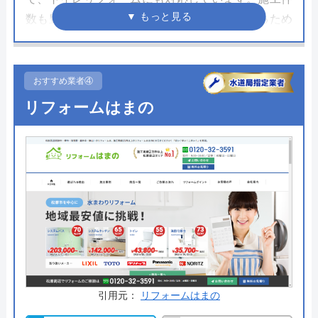
数も豊富で、料金もわかりやすく書かれているため
安心して依頼することができます。ホームページか
ら総額費用での見積もりを確認することができ、工
事の手配もスムーズです。
おすすめ業者④
リフォームはまの
松原市のリフォーム工事は自社管理の責任施工。腕
の確かなプロフェッショナルが施工をしてくれま
す。トイレ以外の箇所と同時に施工することで割引
を受けられるサービスを実施していることもあるの
でまずはホームページをご確認ください。
公式サイトで
料金詳細を見る
交換の達人 の基本情報
引用元：
リフォームはまの