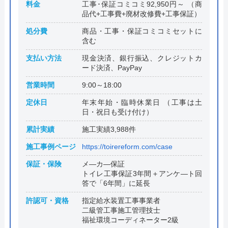
料金
工事･保証コミコミ92,950円～ （商
品代+工事費+廃材改修費+工事保証）
処分費
商品・工事・保証コミコミセットに
含む
支払い方法
現金決済、銀行振込、クレジットカ
ード決済、PayPay
営業時間
9:00～18:00
定休日
年末年始・臨時休業日 （工事は土
日・祝日も受け付け）
累計実績
施工実績3,988件
施工事例ページ
https://toirereform.com/case
保証・保険
メ―カ―保証
トイレ工事保証3年間＋アンケ―ト回
答で「6年間」に延長
許認可・資格
指定給水装置工事事業者
二級管工事施工管理技士
福祉環境コーディネーター2級