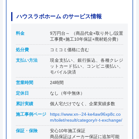
ハウスラボホーム のサービス情報
料金
9万円台～ （商品代金+取り外し/設置
工事費+施工10年保証+廃材処分費）
処分費
コミコミ価格に含む
支払い方法
現金支払い、銀行振込、各種クレジ
ットカード払い、コンビニ後払い、
モバイル決済
営業時間
24時間
定休日
なし（年中無休）
累計実績
個人宅だけでなく、企業実績多数
施工事例ページ
https://www.xn--24-ke4aw96xp8c.co
m/toilet/result/category/r-t-exchange/
保証・保険
安心10年施工保証
商品保証はメーカー保証に追加可能