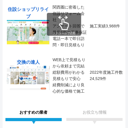
関西圏に密着した
住設ショップリライ
住設リフォーム会
ブ
社
アンケート回答で
施工実績3,988件
最長6年の工事保証
スクロールで比較
電話一本で即日訪
問・即日見積もり
WEB上で見積もり
交換の達人
から依頼まで完結
総額費用がわかる
2022年度施工件数
見積もりで安心
24,529件
経費削減により良
心的な価格で施工
おすすめの業者
お役立ち情報