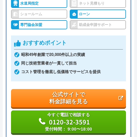
運営会社
株式会社ハウスラボ
水道局指定
ネット見積もり
ショールーム
ローン
代表者
丸山英利
専門協会加盟
助成金申請サポート
創業・設立
平成21年5月1日設立
本社所在地
〒556-0014
おすすめポイント
大阪府大阪市浪速区大国2丁目1番6号
昭和49年創業で20,000件以上の実績
同じ技術営業者が一貫して担当
コスト管理を徹底し低価格でサービスを提供
公式サイトで
料金詳細を見る
今すぐ電話で相談する
0120-32-3591
受付時間： 9:00〜18:00