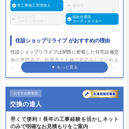
管工事施工管理技士
建築士
インテリア
福祉住環境
コーディネーター
コーディネーター
住設ショップリライブ がおすすめの理由
住設ショップリライブは関西に密着した住宅設備交
換の専門店で、松原市でも施工対応をしてくれま
す。ホームページでは商品代と工事費などが含まれ
たリフォームプランが多数並ぶのが特徴です。メー
ル相談や出張見積もりは無料なのでまずは金額を確
認してみてください。
おすすめ業者③
交換の達人
リライブではトイレ以外の設備交換を依頼すること
も可能で、その際には1日で完了する工事に限りま
早くて便利！長年の工事経験を活かしネット
すが同時工事割引を適用できます。この割引サービ
のみで明確なお見積もりをご案内