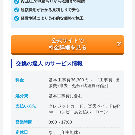
WEB上で見積もりから依頼まで完結
総額費用がわかる見積もりで安心
本社所在地
〒542-0061
大阪府大阪市中央区安堂寺町2-2-27 コ
経費削減により良心的な価格で施工
ンフォ―ト谷町1F
公式サイトで
料金詳細を見る
交換の達人 のサービス情報
料金
基本工事費36,300円～ （工事費+出
張費+撤去・処分+諸経費+保証）
処分費
基本工事費に含む
支払い方法
クレジットカード、楽天ペイ、PayP
ay、コンビニあと払い、ローン
営業時間
9:00～17:00
定休日
なし（年中無休）