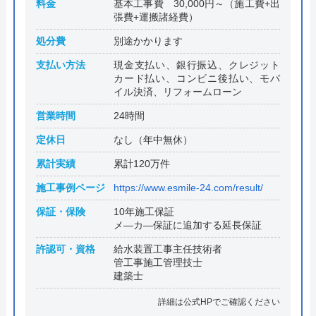
料金
基本工事費 30,000円～（施工費+出
張費+運搬諸経費）
処分費
別途かかります
支払い方法
現金支払い、銀行振込、クレジット
カード払い、コンビニ後払い、モバ
イル決済、リフォームローン
営業時間
24時間
定休日
なし（年中無休）
累計実績
累計120万件
施工事例ページ
https://www.esmile-24.com/result/
保証・保険
10年施工保証
メ―カ―保証に追加する延長保証
許認可・資格
給水装置工事主任技術者
管工事施工管理技士
建築士
詳細は公式HPでご確認ください