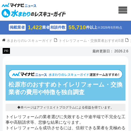
1,422
55,710
掲載業者
業者
相談件数
件以上
※2026年8月時点
水まわりのレスキューガイド
トイレリフォーム・交換業者おすすめ5選
PR
最終更新日： 2026.2.6
松原市のおすすめトイレリフォーム・交換
業者の費用や特徴を独自調査
◆本ページはアフィリエイトプログラムによる収益を得ています。
トイレリフォームの業者選びに失敗すると中途半端で不完全な工
事や高額請求等、悲惨な結果になります。
トイレリフォームを成功させるには、信頼できる業者を見極める