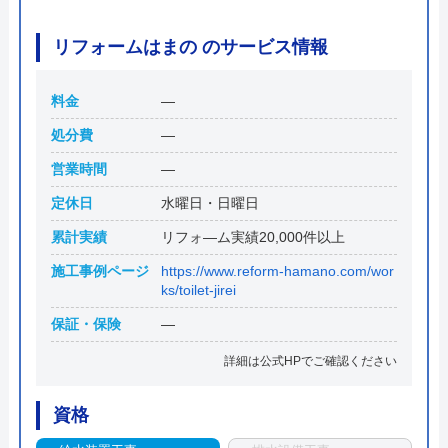
リフォームはまの のサービス情報
料金
―
処分費
―
営業時間
―
定休日
水曜日・日曜日
累計実績
リフォ―ム実績20,000件以上
施工事例ページ
https://www.reform-hamano.com/wor
ks/toilet-jirei
保証・保険
―
詳細は公式HPでご確認ください
資格