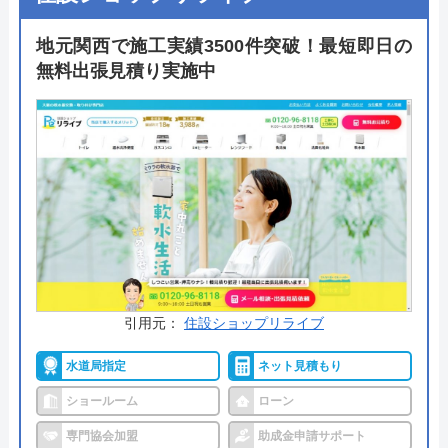
がおすすめです。状況に合わせて最適な提案をして
くれるでしょう。
地元関西で施工実績3500件突破！最短即日の
無料出張見積り実施中
自社の研修センターで講習を受け、ベテランスタッ
フのもとで現場経験を積んだスタッフが駆けつける
ので安心です。24時間365日対応可能で、在庫があ
れば当日施工対応も可能なため、お急ぎの方にもお
すすめ。まずは気軽に相談してみてはいかがでしょ
うか。
公式サイトで
料金詳細を見る
引用元：
住設ショップリライブ
今すぐ電話で相談する
水道局指定
ネット見積もり
0120-221-611
受付時間： 24時間
ショールーム
ローン
専門協会加盟
助成金申請サポート