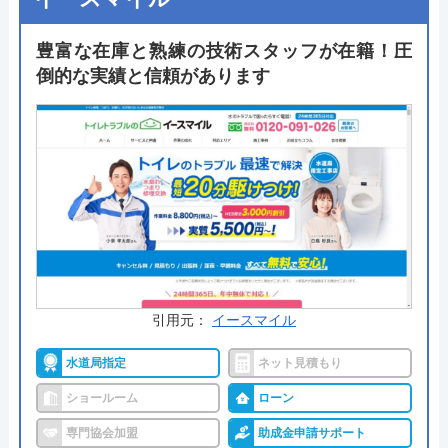
ォームは最短半日で施工可能です。工事は現場調査
からアフターサービスまで、同じ技術営業者が担
豊富な在庫と熟練の技術スタッフが在籍！圧
当。商品代と工事費のコスト管理も徹底しており、
倒的な実績と信頼があります
できるだけ低価格でサービスを提供することにもこ
だわっています。
公式サイトで
料金詳細を見る
今すぐ電話で相談する
0120-32-3591
受付時間： 9:00〜18:00
引用元：
イースマイル
水道局指定
ネット見積もり
リフォームはまの の基本情報
ショールーム
ローン
運営会社
浜野電化株式会社
専門協会加盟
助成金申請サポート