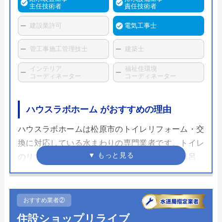
主任技術者
責任技術者
建設業許可
電気工事士
管工事施工管理技士
建築士
インテリア
福祉住環境
コーディネーター
コーディネーター
ハウスラボホーム がおすすめの理由
ハウスラボホームは松原市のトイレリフォーム・交
換に対応している水まわりの専門業者です。トイレ
のリフォーム・交換以外にも、キッチンやお風呂、
蛇口や排水管などあらゆる水まわりのトラブル対応
や修理交換に対応しているため、トイレの不具合が
起きて修理か交換か迷っている方は、ハウスラボホ
おすすめ業者②
ームのような水まわりの専門業者にまず相談するの
住設ショップリライブ