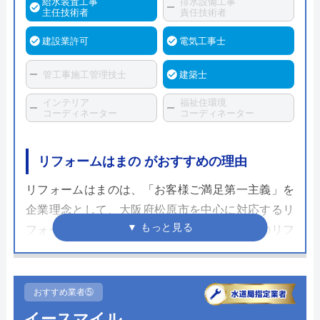
給水装置工事
排水設備工事
主任技術者
責任技術者
建設業許可
電気工事士
管工事施工管理技士
建築士
インテリア
福祉住環境
コーディネーター
コーディネーター
リフォームはまの がおすすめの理由
リフォームはまのは、「お客様ご満足第一主義」を
企業理念として、大阪府松原市を中心に対応するリ
フォーム店です。昭和49年創業で、これまでのリフ
ォーム実績は20,000件以上あります。
リフォームはまのでは、営業スタッフも専門資格を
おすすめ業者⑤
所有しており、現場判断を迅速に実施。トイレリフ
イースマイル