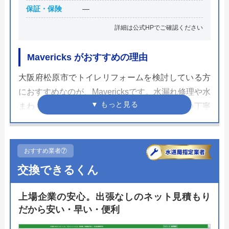
保証・保険
―
詳細は公式HPでご確認ください
Mavericks がおすすめの理由
大阪府松原市でトイレリフォームを検討している方
におすすめなのが、Mavericksです。水漏れ修理や水
まわりリフォームに特化した会社で、迅速かつ丁寧
なサービスが特徴です。すべての対応を職人が行
い、最短30分で駆けつける迅速さが魅力です。
おすすめ業者⑦
さらに、24時間365日の受付体制で、いつでも安心
交換できるくん
して相談できます。施工後のアフター保証も充実し
ており、万が一の不具合にも無料で対応。松原市で
上場企業の安心。出張なしのネット見積もり
信頼できるトイレリフォーム業者を探している方に
だから安い・早い・便利
ぴったりです。