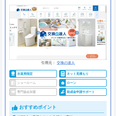
スは施工するのが同じ家庭でなく、たとえば同じマ
ンション内の友人同士でも利用できるのが嬉しいポ
イントです。
公式サイトで
料金詳細を見る
今すぐ電話で相談する
0120-96-8118
受付時間： 9:00～18:00
引用元：
交換の達人
水道局指定
ネット見積もり
住設ショップリライブ の基本情報
ショールーム
ローン
専門協会加盟
助成金申請サポート
運営会社
有限会社ワ―ティング
代表者
角田秀雄
おすすめポイント
創業・設立
平成17年5月6日設立