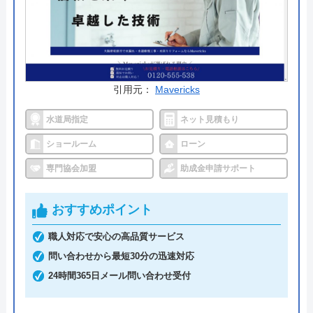
公式サイトで
料金詳細を見る
今すぐ電話で相談する
0120-091-026
引用元：
Mavericks
受付時間： 24時間
水道局指定
ネット見積もり
ショールーム
ローン
イースマイル の基本情報
専門協会加盟
助成金申請サポート
運営会社
株式会社イ―スマイル
おすすめポイント
代表者
島村禮孝
職人対応で安心の高品質サービス
創業・設立
平成4年6月1日創業
問い合わせから最短30分の迅速対応
本社所在地
〒542-0066
24時間365日メール問い合わせ受付
大阪府大阪市中央区瓦屋町3丁目7-3 イ
―スマイルビル