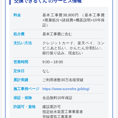
交換できるくん のサービス情報
料金
基本工事費38,800円 （基本工事費
+廃棄処分+諸経費+機器説明+10年保
証）
処分費
基本工事費に含む
支払い方法
クレジットカード、楽天ペイ、コン
ビニあと払い、かんたん分割払い、
銀行振り込み、現金払い
営業時間
9:00～18:00
定休日
なし
累計実績
ご利用者数30万名様突破
施工事例ページ
https://www.sunrefre.jp/blog/
保証・保険
全品無料10年保証
許認可・資格
建設業許可
指定給水装置工事事業者
登録電気工事業者