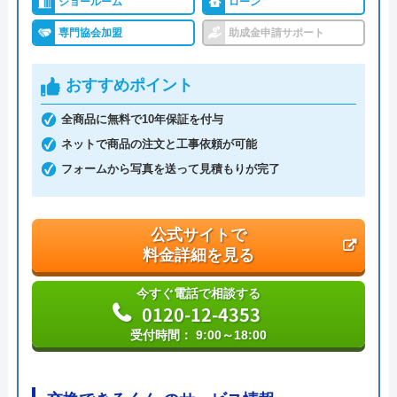
ショールーム
ローン
運営会社
株式会社イ―スマイル
専門協会加盟
助成金申請サポート
代表者
島村禮孝
おすすめポイント
創業・設立
平成4年6月1日創業
全商品に無料で10年保証を付与
本社所在地
〒542-0066
大阪府大阪市中央区瓦屋町3丁目7-3 イ
ネットで商品の注文と工事依頼が可能
―スマイルビル
フォームから写真を送って見積もりが完了
公式サイトで
料金詳細を見る
今すぐ電話で相談する
0120-12-4353
受付時間： 9:00～18:00