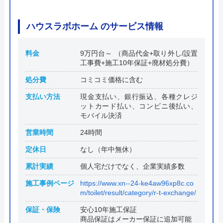
ハウスラボホーム のサービス情報
料金
9万円台～ （商品代金+取り外し/設置
工事費+施工10年保証+廃材処分費）
処分費
コミコミ価格に含む
支払い方法
現金支払い、銀行振込、各種クレジ
ットカード払い、コンビニ後払い、
モバイル決済
営業時間
24時間
定休日
なし（年中無休）
累計実績
個人宅だけでなく、企業実績多数
施工事例ページ
https://www.xn--24-ke4aw96xp8c.co
m/toilet/result/category/r-t-exchange/
保証・保険
安心10年施工保証
商品保証はメーカー保証に追加可能