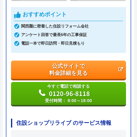
運営会社
株式会社ハウスラボ
おすすめポイント
代表者
丸山英利
関西圏に密着した住設リフォーム会社
創業・設立
平成21年5月1日設立
アンケート回答で最長6年の工事保証
電話一本で即日訪問・即日見積もり
本社所在地
〒556-0014
大阪府大阪市浪速区大国2丁目1番6号
公式サイトで
料金詳細を見る
今すぐ電話で相談する
0120-96-8118
受付時間： 9:00～18:00
住設ショップリライブ のサービス情報