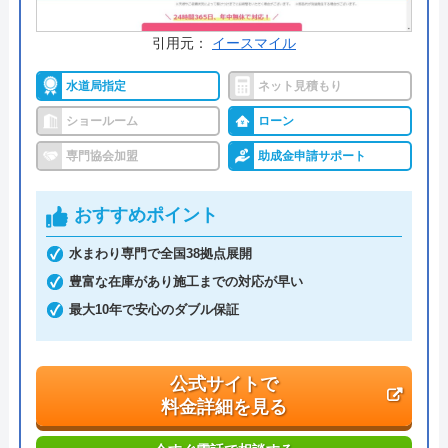
受付時間： 9:00～18:00
引用元：
イースマイル
水道局指定
ネット見積もり
みずらぼ の基本情報
ショールーム
ローン
運営会社
株式会社ナサホ―ム水廻り専門ブラン
専門協会加盟
助成金申請サポート
ド「みずらぼ」
代表者
江川貴志
おすすめポイント
創業・設立
平成8年10月7日設立
水まわり専門で全国38拠点展開
豊富な在庫があり施工までの対応が早い
本社所在地
〒530-0017
最大10年で安心のダブル保証
大阪府大阪市北区角田町8-1 大阪梅田
ツインタワ―ズ・ノ―ス17階
公式サイトで
料金詳細を見る