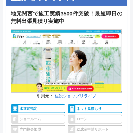
10年の施工保証と、メーカー保証に追加で延長保証
を用意しており、施工後も安心。支払い方法も豊富
地元関西で施工実績3500件突破！最短即日の
で現金やクレジットカードのほか、銀行振込、コン
無料出張見積り実施中
ビニ後払い、モバイル決済にも対応しています。年
中無休で24時間対応可能なので、ご自身の好きなタ
イミングで相談できるのもおすすめポイントの一つ
です。
公式サイトで
料金詳細を見る
今すぐ電話で相談する
0120-221-611
引用元：
住設ショップリライブ
受付時間： 24時間
水道局指定
ネット見積もり
ショールーム
ローン
ハウスラボホーム の基本情報
専門協会加盟
助成金申請サポート