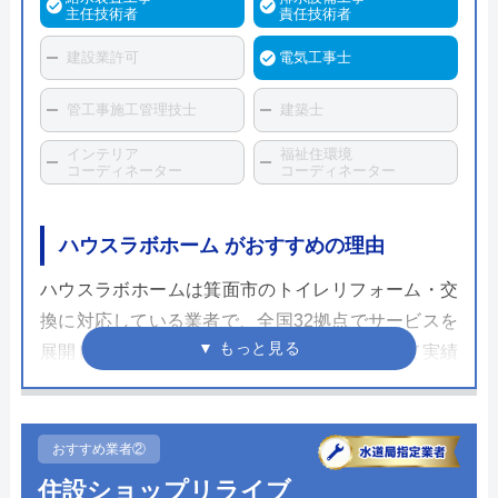
主任技術者
責任技術者
建設業許可
電気工事士
管工事施工管理技士
建築士
インテリア
福祉住環境
コーディネーター
コーディネーター
ハウスラボホーム がおすすめの理由
ハウスラボホームは箕面市のトイレリフォーム・交
換に対応している業者で、全国32拠点でサービスを
展開しています。水まわりの交換修理において実績
がある水まわりの専門業者で、全国各地の自治体の
水道局から水道局指定工事店として認められている
信頼できる業者です。
おすすめ業者②
住設ショップリライブ