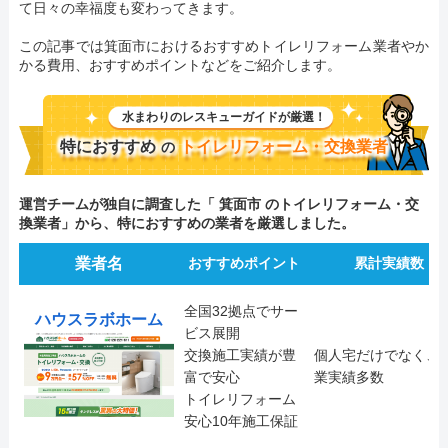
て日々の幸福度も変わってきます。
この記事では箕面市におけるおすすめトイレリフォーム業者やか
かる費用、おすすめポイントなどをご紹介します。
水まわりのレスキューガイドが厳選！
特におすすめ
トイレリフォーム・交換業者
の
運営チームが独自に調査した「 箕面市 のトイレリフォーム・交
換業者」から、特におすすめの業者を厳選しました。
業者名
おすすめポイント
累計実績数
全国32拠点でサー
ハウスラボホーム
ビス展開
交換施工実績が豊
個人宅だけでなく、
富で安心
業実績多数
トイレリフォーム
安心10年施工保証