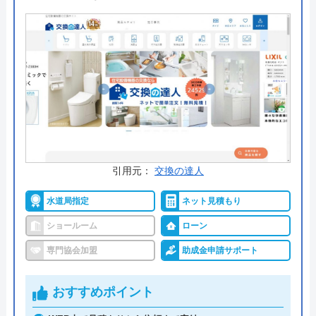
す。保証も充実しており、メーカー保証に加えてト
イレ工事保証が3年間あり、アンケート回答で6年間
に延長されるのも安心です。2箇所以上の同時工事
で割引制度もあるため、トイレ以外もリフォームを
考えているのであればぜひ利用しましょう。
公式サイトで
料金詳細を見る
引用元：
交換の達人
今すぐ電話で相談する
0120-96-8118
水道局指定
ネット見積もり
受付時間： 9:00～18:00
ショールーム
ローン
専門協会加盟
助成金申請サポート
住設ショップリライブ の基本情報
おすすめポイント
運営会社
有限会社ワ―ティング