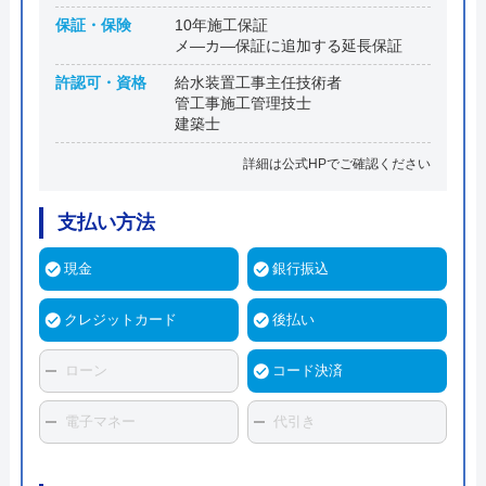
保証・保険
10年施工保証
メ―カ―保証に追加する延長保証
許認可・資格
給水装置工事主任技術者
管工事施工管理技士
建築士
詳細は公式HPでご確認ください
支払い方法
現金
銀行振込
クレジットカード
後払い
ローン
コード決済
電子マネー
代引き