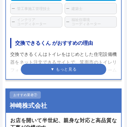
管工事施工管理技士
建築士
インテリア
福祉住環境
コーディネーター
コーディネーター
交換できるくん がおすすめの理由
交換できるくんはトイレをはじめとした住宅設備機
器をネット注文できるサイトで、箕面市のトイレリ
フォームに対応しています。見積もり専用フォーム
から写真を送るだけで見積もりが進むため、現地訪
問による見積もりいらずで余計な営業なしで済み、
その分の人件費をカットすることで低価格で商品を
おすすめ業者⑦
提供することができます。
神崎株式会社
施工に関しては自社社員もしくは契約しているエン
お店を開いて半世紀、親身な対応と高品質な
ジニアが工事を担当しますが、全ての商品に対し