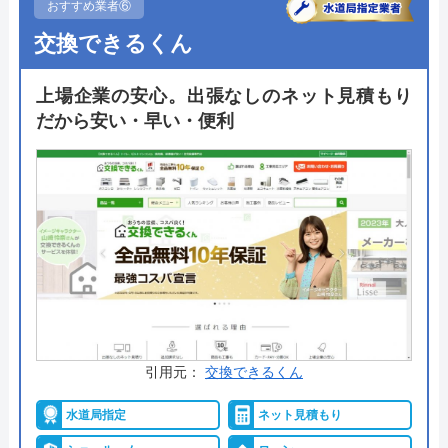
め、技術面では非常に信頼できる業者です。
おすすめ業者⑥
交換できるくん
支払い方法も多彩で、現金だけではなくクレジット
カードやモバイル決済を利用することも出来ます。
上場企業の安心。出張なしのネット見積もり
24時間365日で対応可能で見積もりや出張料も無料
だから安い・早い・便利
ですので、相見積もりの一社に加えたい企業の一つ
です。
公式サイトで
料金詳細を見る
今すぐ電話で相談する
0120-091-026
受付時間： 24時間
引用元：
交換できるくん
イースマイル の基本情報
水道局指定
ネット見積もり