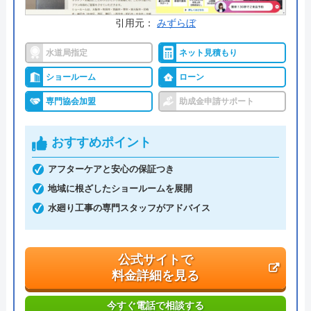
運営会社
株式会社ハウスラボ
引用元：
みずらぼ
代表者
丸山英利
水道局指定
ネット見積もり
創業・設立
平成21年5月1日設立
ショールーム
ローン
本社所在地
〒556-0014
専門協会加盟
助成金申請サポート
大阪府大阪市浪速区大国2丁目1番6号
おすすめポイント
アフターケアと安心の保証つき
地域に根ざしたショールームを展開
水廻り工事の専門スタッフがアドバイス
公式サイトで
料金詳細を見る
今すぐ電話で相談する