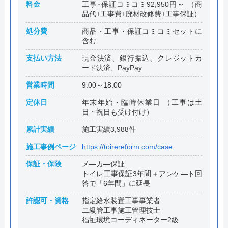
料金
工事･保証コミコミ92,950円～ （商
品代+工事費+廃材改修費+工事保証）
処分費
商品・工事・保証コミコミセットに
含む
支払い方法
現金決済、銀行振込、クレジットカ
ード決済、PayPay
営業時間
9:00～18:00
定休日
年末年始・臨時休業日 （工事は土
日・祝日も受け付け）
累計実績
施工実績3,988件
施工事例ページ
https://toirereform.com/case
保証・保険
メ―カ―保証
トイレ工事保証3年間＋アンケ―ト回
答で「6年間」に延長
許認可・資格
指定給水装置工事事業者
二級管工事施工管理技士
福祉環境コーディネーター2級