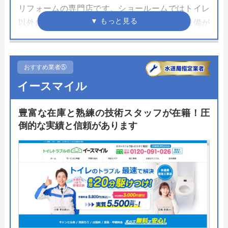
リフォームの専門店です。ショールームではトイレ
以外にもキッチンやユニットバスなどの最新設備が
並びます。店舗では実際の商品を見ながら相談がで
きる点が大きなメリットで、メーカーごとの比較も
可能です。
おすすめ業者⑤
イースマイル
ホームページ内では交換したい商材やその際のオプ
ションを入力することでおおまかな費用が見られる
豊富な在庫と熟練の技術スタッフが在籍！圧
概算見積もり機能があるので費用感を知るにはうっ
倒的な実績と信頼があります
てつけです。まずは一度こちらを試して、気になっ
たら相談をしてみてください。
公式サイトで
料金詳細を見る
今すぐ電話で相談する
0120-372-320