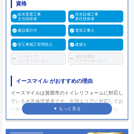
資格
給水装置工事
排水設備工事
主任技術者
責任技術者
建設業許可
電気工事士
管工事施工管理技士
建築士
インテリア
福祉住環境
コーディネーター
コーディネーター
イースマイル がおすすめの理由
イースマイルは箕面市のトイレリフォームに対応し
ている水道修理業者です。全国エリアに対応してお
り数多くのトイレの修理や交換してきているため、
その実績だけでなく、さまざまな自治体の水道局か
ら指定給水装置工事事業者として認められているた