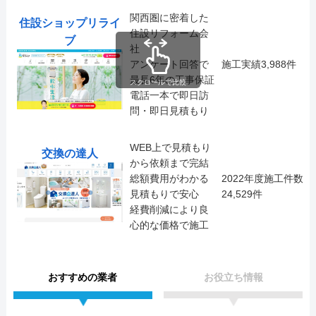
関西圏に密着した
住設ショップリライ
住設リフォーム会
ブ
社
アンケート回答で
施工実績3,988件
最長6年の工事保証
スクロールで比較
電話一本で即日訪
問・即日見積もり
WEB上で見積もり
交換の達人
から依頼まで完結
総額費用がわかる
2022年度施工件数
見積もりで安心
24,529件
経費削減により良
心的な価格で施工
おすすめの業者
お役立ち情報