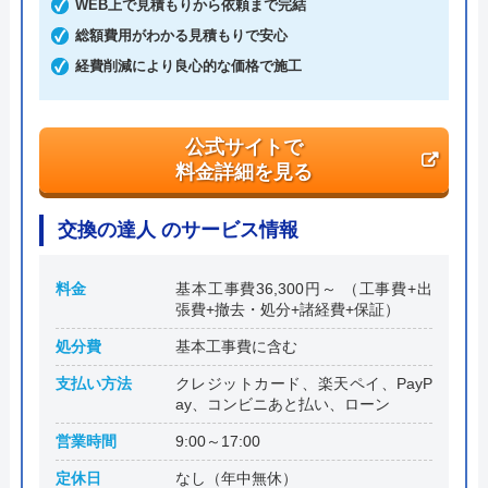
WEB上で見積もりから依頼まで完結
代表者
角田秀雄
総額費用がわかる見積もりで安心
創業・設立
平成17年5月6日設立
経費削減により良心的な価格で施工
本社所在地
〒542-0061
大阪府大阪市中央区安堂寺町2-2-27 コ
公式サイトで
ンフォ―ト谷町1F
料金詳細を見る
交換の達人 のサービス情報
料金
基本工事費36,300円～ （工事費+出
張費+撤去・処分+諸経費+保証）
処分費
基本工事費に含む
支払い方法
クレジットカード、楽天ペイ、PayP
ay、コンビニあと払い、ローン
営業時間
9:00～17:00
定休日
なし（年中無休）