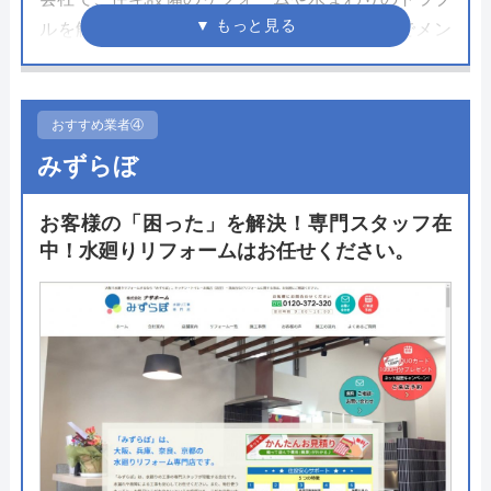
ルを解決してくれます。施工には3年間無料でメン
テナンスをしてくれる「あんしん3年保証」が付属
されていることからもわかるように施工後も手厚い
サポートが魅力です。
おすすめ業者④
みずらぼ
ホームページでは自宅に合った商品や希望する機能
を持つ商品をすぐに選べる商品検索があるため、い
お客様の「困った」を解決！専門スタッフ在
つでも商品を探すことが可能。そのまま購入や工事
中！水廻りリフォームはお任せください。
の依頼までオンラインで完結できるため忙しい方に
もおすすめです。
公式サイトで
料金詳細を見る
交換の達人 の基本情報