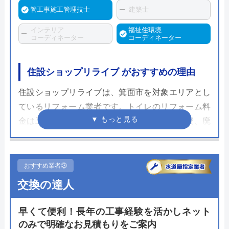
管工事施工管理技士
建築士
インテリア
福祉住環境
コーディネーター
コーディネーター
住設ショップリライブ がおすすめの理由
住設ショップリライブは、箕面市を対象エリアとし
ているリフォーム業者です。トイレのリフォーム料
金は工事・保証がコミコミで、商品代、工事費、廃
材改修費、工事保証が含まれています。処分費もセ
ットに含まれており、追加の費用がかかる心配があ
りません。さらに、支払い方法が現金、銀行振込、
おすすめ業者③
クレジットカード、PayPayと幅広く、利用しやすい
交換の達人
です。
早くて便利！長年の工事経験を活かしネット
また、施工実績も豊富で、約3,988件の実績がありま
のみで明確なお見積もりをご案内