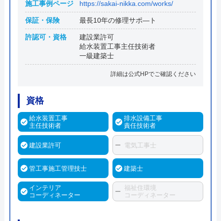
施工事例ページ
https://sakai-nikka.com/works/
保証・保険
最長10年の修理サポ―ト
許認可・資格
建設業許可
給水装置工事主任技術者
一級建築士
詳細は公式HPでご確認ください
資格
給水装置工事
排水設備工事
主任技術者
責任技術者
建設業許可
電気工事士
管工事施工管理技士
建築士
インテリア
福祉住環境
コーディネーター
コーディネーター