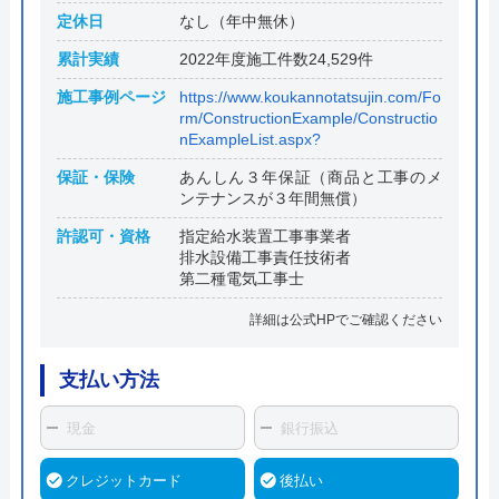
定休日
なし（年中無休）
累計実績
2022年度施工件数24,529件
施工事例ページ
https://www.koukannotatsujin.com/Fo
rm/ConstructionExample/Constructio
nExampleList.aspx?
保証・保険
あんしん３年保証（商品と工事のメ
ンテナンスが３年間無償）
許認可・資格
指定給水装置工事事業者
排水設備工事責任技術者
第二種電気工事士
詳細は公式HPでご確認ください
支払い方法
現金
銀行振込
クレジットカード
後払い