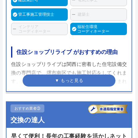
管工事施工管理技士
建築士
インテリア
福祉住環境
コーディネーター
コーディネーター
住設ショップリライブ がおすすめの理由
住設ショップリライブは関西に密着した住宅設備交
換の専門店で、堺市南区でも施工対応をしてくれま
す。ホームページでは商品代と工事費などが含まれ
たリフォームプランが多数並ぶのが特徴です。メー
ル相談や出張見積もりは無料なのでまずは金額を確
認してみてください。
おすすめ業者③
交換の達人
リライブではトイレ以外の設備交換を依頼すること
も可能で、その際には1日で完了する工事に限りま
早くて便利！長年の工事経験を活かしネット