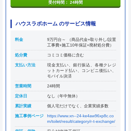
受付時間： 24時間
ハウスラボホーム のサービス情報
料金
9万円台～ （商品代金+取り外し/設置
工事費+施工10年保証+廃材処分費）
処分費
コミコミ価格に含む
支払い方法
現金支払い、銀行振込、各種クレジ
ットカード払い、コンビニ後払い、
モバイル決済
営業時間
24時間
定休日
なし（年中無休）
累計実績
個人宅だけでなく、企業実績多数
施工事例ページ
https://www.xn--24-ke4aw96xp8c.co
m/toilet/result/category/r-t-exchange/