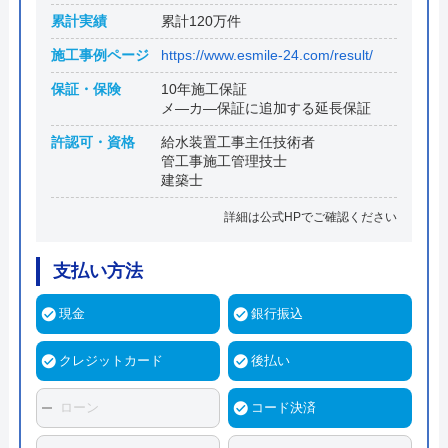
累計実績
累計120万件
施工事例ページ
https://www.esmile-24.com/result/
保証・保険
10年施工保証
メ―カ―保証に追加する延長保証
許認可・資格
給水装置工事主任技術者
管工事施工管理技士
建築士
詳細は公式HPでご確認ください
支払い方法
現金
銀行振込
クレジットカード
後払い
ローン
コード決済