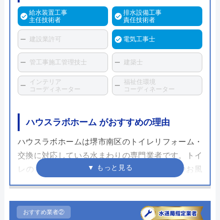
給水装置工事
排水設備工事
主任技術者
責任技術者
建設業許可
電気工事士
管工事施工管理技士
建築士
インテリア
福祉住環境
コーディネーター
コーディネーター
ハウスラボホーム がおすすめの理由
ハウスラボホームは堺市南区のトイレリフォーム・
交換に対応している水まわりの専門業者です。トイ
レのリフォーム・交換以外にも、キッチンやお風
呂、蛇口や排水管などあらゆる水まわりのトラブル
対応や修理交換に対応しているため、トイレの不具
合が起きて修理か交換か迷っている方は、ハウスラ
おすすめ業者②