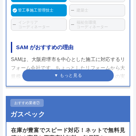
管工事施工管理技士
建築士
インテリア
福祉住環境
コーディネーター
コーディネーター
SAM がおすすめの理由
SAMは、大阪府堺市を中心とした施工に対応するリ
フォーム会社です。ちょっとしたリフォームから大
規模な改築まで、大小合わせて毎年100件以上の実
績があります。
そんなSAMでは、お客様との打合わせをじっくり行
おすすめ業者⑦
うのが特長です。きちんとお客様の予算や要望をヒ
ガスペック
アリングしたうえで、無理のない最適なプランを提
案。そして分かりやすい説明を行い、納得のうえで
在庫が豊富でスピード対応！ネットで無料見
契約となります。