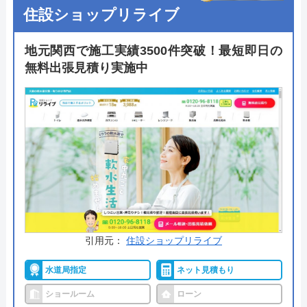
ボホームのような水まわりの専門業者にまず相談す
住設ショップリライブ
るのがおすすめです。状況に合わせて最適な提案を
してくれるでしょう。
地元関西で施工実績3500件突破！最短即日の
無料出張見積り実施中
自社の研修センターで講習を受け、ベテランスタッ
フのもとで現場経験を積んだスタッフが駆けつける
ので安心です。24時間365日対応可能で、在庫があ
れば当日施工対応も可能なため、お急ぎの方にもお
すすめ。まずは気軽に相談してみてはいかがでしょ
うか。
公式サイトで
料金詳細を見る
引用元：
住設ショップリライブ
今すぐ電話で相談する
水道局指定
ネット見積もり
0120-221-611
受付時間： 24時間
ショールーム
ローン