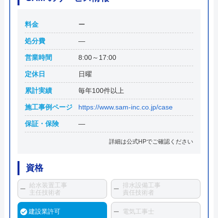
料金
ー
処分費
―
営業時間
8:00～17:00
定休日
日曜
累計実績
毎年100件以上
施工事例ページ
https://www.sam-inc.co.jp/case
保証・保険
―
詳細は公式HPでご確認ください
資格
給水装置工事
排水設備工事
主任技術者
責任技術者
建設業許可
電気工事士