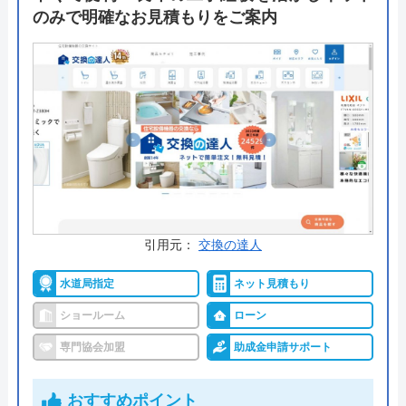
すが同時工事割引を適用できます。この割引サービ
のみで明確なお見積もりをご案内
スは施工するのが同じ家庭でなく、たとえば同じマ
ンション内の友人同士でも利用できるのが嬉しいポ
イントです。
公式サイトで
料金詳細を見る
今すぐ電話で相談する
0120-96-8118
受付時間： 9:00～18:00
引用元：
交換の達人
水道局指定
ネット見積もり
住設ショップリライブ の基本情報
ショールーム
ローン
専門協会加盟
助成金申請サポート
運営会社
有限会社ワ―ティング
代表者
角田秀雄
おすすめポイント