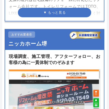
ォーム会社です。トイレリフォームではTOTO、
LIXIL、Panasonicを中心に人気シリーズに幅広く対
応しています。堺市を含めて全国約200の市区町村
で水道局指定工事店として認可を受けているため安
心して施工を依頼できます。
おすすめ業者④
ニッカホーム堺
施工を行うスタッフは水道や電気、ガスといった資
格を保有しているため住宅設備のことならなんでも
現場調査、施工管理、アフターフォロー、お
任せられる安心感も嬉しいポイント。見積もりや依
客様の為に一貫体制でのぞみます
頼はWeb上で完結できるので急いでいる方や時間の
ない方にもおすすめの業者です。
公式サイトで
料金詳細を見る
交換の達人 の基本情報