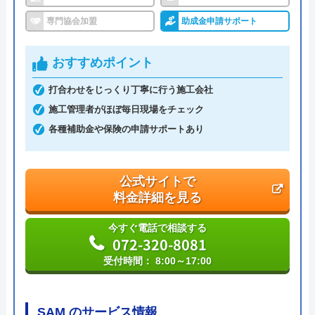
イースマイル の基本情報
専門協会加盟
助成金申請サポート
運営会社
株式会社イ―スマイル
おすすめポイント
代表者
島村禮孝
打合わせをじっくり丁寧に行う施工会社
創業・設立
平成4年6月1日創業
施工管理者がほぼ毎日現場をチェック
本社所在地
〒542-0066
各種補助金や保険の申請サポートあり
大阪府大阪市中央区瓦屋町3丁目7-3 イ
―スマイルビル
公式サイトで
料金詳細を見る
今すぐ電話で相談する
072-320-8081
受付時間： 8:00～17:00
SAM のサービス情報