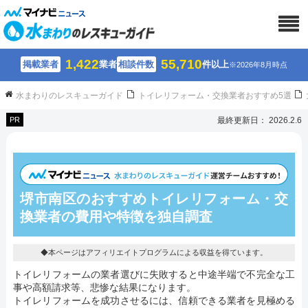
1,422
55,710
掲載業者
業者
相談件数
件以上
※2026年8月時点
水まわりのレスキューガイド
トイレリフォーム・交換業者おすすめ5選
PR
最終更新日： 2026.2.6
堺市南区のおすすめトイレリフォーム・交
換業者の費用や特徴を独自調査
◆本ページはアフィリエイトプログラムによる収益を得ています。
トイレリフォームの業者選びに失敗すると中途半端で不完全な工
事や高額請求等、悲惨な結果になります。
トイレリフォームを成功させるには、信頼できる業者を見極める