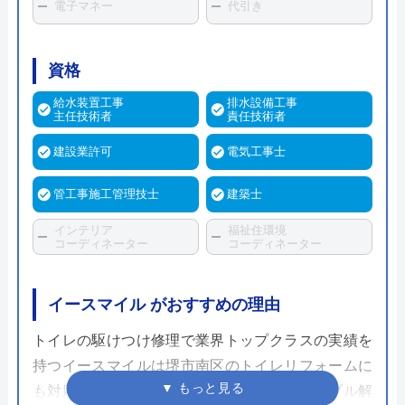
電子マネー
代引き
資格
給水装置工事
排水設備工事
主任技術者
責任技術者
建設業許可
電気工事士
管工事施工管理技士
建築士
インテリア
福祉住環境
コーディネーター
コーディネーター
イースマイル がおすすめの理由
トイレの駆けつけ修理で業界トップクラスの実績を
持つイースマイルは堺市南区のトイレリフォームに
も対応しています。これまでの水まわりトラブル解