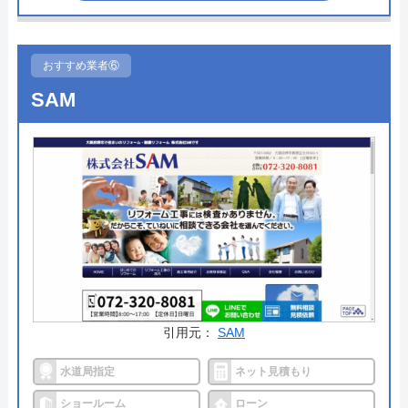
決の知識や経験は非常に信頼できるものであり、さ
まざまな自治体の水道局から指定を受けた「給水装
置工事業者」であるため、信頼できる業者であると
おすすめ業者⑥
いえます。
SAM
24時間365日年中無休で対応可能で、見積もりや出
張料も無料ですのでトイレリフォームを考えている
方は気軽に相談してみてはいかがでしょうか。
公式サイトで
料金詳細を見る
今すぐ電話で相談する
0120-091-026
引用元：
SAM
受付時間： 24時間
水道局指定
ネット見積もり
ショールーム
ローン