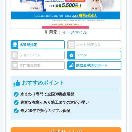
料金詳細を見る
今すぐ電話で相談する
0120-03-7549
受付時間： 9:00～19:00
引用元：
イースマイル
水道局指定
ネット見積もり
ニッカホーム堺 の基本情報
ショールーム
ローン
専門協会加盟
助成金申請サポート
運営会社
ニッカホ―ム株式会社
代表者
西田裕久
おすすめポイント
創業・設立
1987年1月創業 1993年4月設立
水まわり専門で全国38拠点展開
豊富な在庫があり施工までの対応が早い
本社所在地
〒458-0007
最大10年で安心のダブル保証
愛知県名古屋市緑区篭山二丁目1225番
地