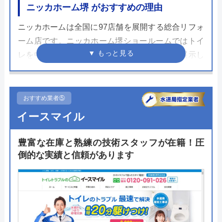
ニッカホーム堺 がおすすめの理由
ニッカホームは全国に97店舗を展開する総合リフォ
ーム店です。ニッカホーム堺ショールームではトイ
レを中心にキッチンやバスルーム、洗面台を展示し
ています。担当が現場調査から施工管理、アフター
フォローを一貫して対応をすることにで一件一件の
リフォームを丁寧に仕上げます。自社施工特有の風
おすすめ業者⑤
通しの良さが伺えます。
イースマイル
ニッカホーム堺ショールームでは水まわりリフォー
豊富な在庫と熟練の技術スタッフが在籍！圧
ムはもちろん、バリアフリーや介護リフォームの相
倒的な実績と信頼があります
談、補助金申請のサポート受けることができます。
まずは商品を見ながらプロに相談してみてはいかが
でしょうか。
公式サイトで