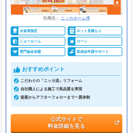
運営会社
株式会社ハウスラボ
引用元：
ニッカホーム堺
代表者
丸山英利
水道局指定
ネット見積もり
創業・設立
平成21年5月1日設立
ショールーム
ローン
本社所在地
〒556-0014
専門協会加盟
助成金申請サポート
大阪府大阪市浪速区大国2丁目1番6号
おすすめポイント
こだわりの「ニッカ流」リフォーム
自社職人による施工で高品質を実現
提案からアフターフォローまで一貫体制
公式サイトで
料金詳細を見る