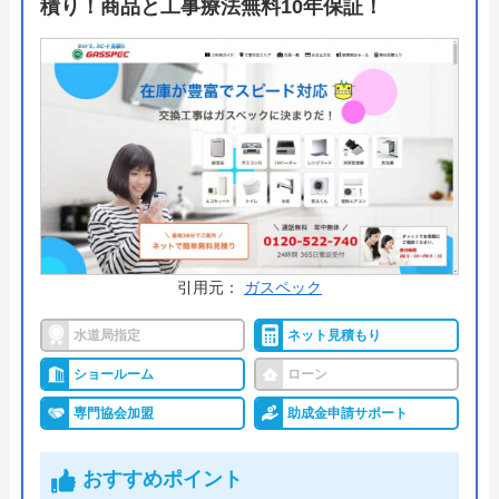
積り！商品と工事療法無料10年保証！
さらに補助金や介護保険といった、申請のサポート
にも積極的です。できるだけ施主の自己負担額が抑
えられるよう、二人三脚で動いてくれます。
公式サイトで
料金詳細を見る
今すぐ電話で相談する
072-320-8081
引用元：
ガスペック
受付時間： 8:00～17:00
水道局指定
ネット見積もり
ショールーム
ローン
SAM の基本情報
専門協会加盟
助成金申請サポート
運営会社
株式会社SAM
おすすめポイント
代表者
湯本理