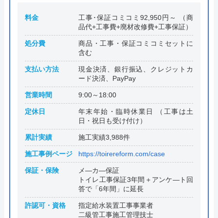
料金
工事･保証コミコミ92,950円～ （商
品代+工事費+廃材改修費+工事保証）
処分費
商品・工事・保証コミコミセットに
含む
支払い方法
現金決済、銀行振込、クレジットカ
ード決済、PayPay
営業時間
9:00～18:00
定休日
年末年始・臨時休業日 （工事は土
日・祝日も受け付け）
累計実績
施工実績3,988件
施工事例ページ
https://toirereform.com/case
保証・保険
メ―カ―保証
トイレ工事保証3年間＋アンケ―ト回
答で「6年間」に延長
許認可・資格
指定給水装置工事事業者
二級管工事施工管理技士