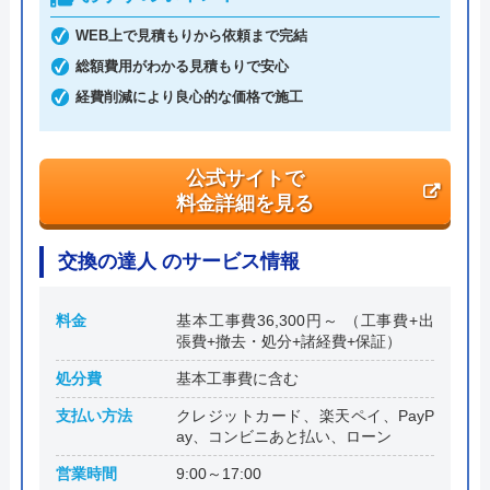
創業・設立
平成17年5月6日設立
WEB上で見積もりから依頼まで完結
総額費用がわかる見積もりで安心
本社所在地
〒542-0061
大阪府大阪市中央区安堂寺町2-2-27 コ
経費削減により良心的な価格で施工
ンフォ―ト谷町1F
公式サイトで
料金詳細を見る
交換の達人 のサービス情報
料金
基本工事費36,300円～ （工事費+出
張費+撤去・処分+諸経費+保証）
処分費
基本工事費に含む
支払い方法
クレジットカード、楽天ペイ、PayP
ay、コンビニあと払い、ローン
営業時間
9:00～17:00