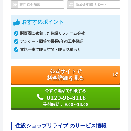
専門協会加盟
助成金申請サポート
ハウスラボホーム の基本情報
おすすめポイント
運営会社
株式会社ハウスラボ
関西圏に密着した住設リフォーム会社
アンケート回答で最長6年の工事保証
代表者
丸山英利
電話一本で即日訪問・即日見積もり
創業・設立
平成21年5月1日設立
本社所在地
〒556-0014
公式サイトで
大阪府大阪市浪速区大国2丁目1番6号
料金詳細を見る
今すぐ電話で相談する
0120-96-8118
受付時間： 9:00～18:00
住設ショップリライブ のサービス情報