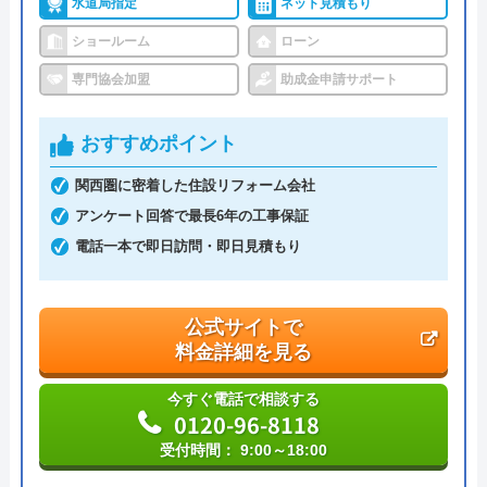
水道局指定
ネット見積もり
ショールーム
ローン
ハウスラボホーム の基本情報
専門協会加盟
助成金申請サポート
運営会社
株式会社ハウスラボ
おすすめポイント
代表者
丸山英利
関西圏に密着した住設リフォーム会社
創業・設立
平成21年5月1日設立
アンケート回答で最長6年の工事保証
電話一本で即日訪問・即日見積もり
本社所在地
〒556-0014
大阪府大阪市浪速区大国2丁目1番6号
公式サイトで
料金詳細を見る
今すぐ電話で相談する
0120-96-8118
受付時間： 9:00～18:00