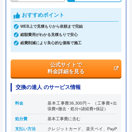
代表者
角田秀雄
おすすめポイント
創業・設立
平成17年5月6日設立
WEB上で見積もりから依頼まで完結
総額費用がわかる見積もりで安心
本社所在地
〒542-0061
大阪府大阪市中央区安堂寺町2-2-27 コ
経費削減により良心的な価格で施工
ンフォ―ト谷町1F
公式サイトで
料金詳細を見る
交換の達人 のサービス情報
料金
基本工事費36,300円～ （工事費+出
張費+撤去・処分+諸経費+保証）
処分費
基本工事費に含む
支払い方法
クレジットカード、楽天ペイ、PayP