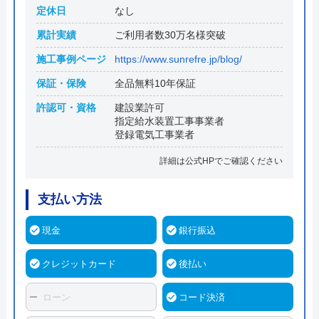
定休日
なし
累計実績
ご利用者数30万名様突破
施工事例ページ
https://www.sunrefre.jp/blog/
保証・保険
全品無料10年保証
許認可・資格
建設業許可
指定給水装置工事事業者
登録電気工事業者
詳細は公式HPでご確認ください
支払い方法
現金
銀行振込
クレジットカード
後払い
ローン
コード決済