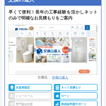
リライブではトイレ以外の設備交換を依頼すること
も可能で、その際には1日で完了する工事に限りま
早くて便利！長年の工事経験を活かしネット
すが同時工事割引を適用できます。この割引サービ
のみで明確なお見積もりをご案内
スは施工するのが同じ家庭でなく、たとえば同じマ
ンション内の友人同士でも利用できるのが嬉しいポ
イントです。
公式サイトで
料金詳細を見る
今すぐ電話で相談する
0120-96-8118
受付時間： 9:00～18:00
引用元：
交換の達人
水道局指定
ネット見積もり
住設ショップリライブ の基本情報
ショールーム
ローン
専門協会加盟
助成金申請サポート
運営会社
有限会社ワ―ティング