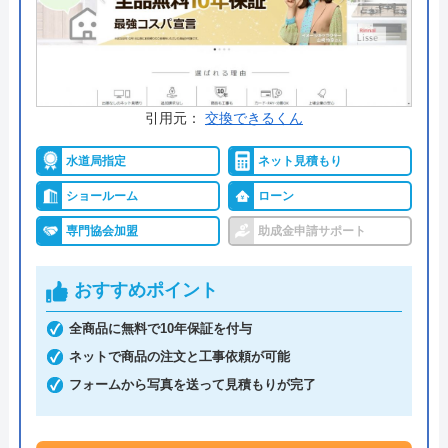
料金詳細を見る
交換の達人 の基本情報
引用元：
交換できるくん
運営会社
株式会社ハウスラボ
水道局指定
ネット見積もり
代表者
丸山英利
ショールーム
ローン
創業・設立
平成21年5月1日設立
専門協会加盟
助成金申請サポート
本社所在地
〒556-0014
大阪府大阪市浪速区大国2丁目1番6号
おすすめポイント
全商品に無料で10年保証を付与
ネットで商品の注文と工事依頼が可能
フォームから写真を送って見積もりが完了