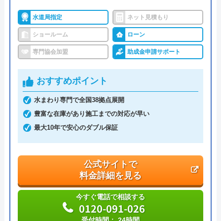
水道局指定
ネット見積もり
交換できるくん の基本情報
ショールーム
ローン
運営会社
株式会社交換できるくん
専門協会加盟
助成金申請サポート
代表者
栗原将
おすすめポイント
創業・設立
1998年11月13日設立
水まわり専門で全国38拠点展開
本社所在地
〒150-0011
豊富な在庫があり施工までの対応が早い
東京都渋谷区東1丁目26-20 東京建物東
最大10年で安心のダブル保証
渋谷ビル
公式サイトで
料金詳細を見る
今すぐ電話で相談する
0120-091-026
受付時間： 24時間