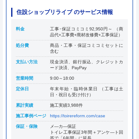
住設ショップリライブ のサービス情報
料金
工事･保証コミコミ92,950円～ （商
品代+工事費+廃材改修費+工事保証）
処分費
商品・工事・保証コミコミセットに
含む
支払い方法
現金決済、銀行振込、クレジットカ
ード決済、PayPay
営業時間
9:00～18:00
定休日
年末年始・臨時休業日 （工事は土
日・祝日も受け付け）
累計実績
施工実績3,988件
施工事例ページ
https://toirereform.com/case
保証・保険
メ―カ―保証
トイレ工事保証3年間＋アンケ―ト回
答で「6年間」に延長