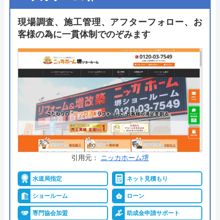
24時間365日対応しており、見積もり・キャンセル
料・出張料は無料ですので気軽に相談しやすいのも
現場調査、施工管理、アフターフォロー、お
おすすめポイントの一つです。
客様の為に一貫体制でのぞみます
トイレリフォーム・交換事例も多数サイトに掲載さ
れていますので、まずはホームページを覗いてみて
ください。
公式サイトで
料金詳細を見る
今すぐ電話で相談する
0120-091-026
引用元：
ニッカホーム堺
受付時間： 24時間
水道局指定
ネット見積もり
ショールーム
ローン
イースマイル の基本情報
専門協会加盟
助成金申請サポート