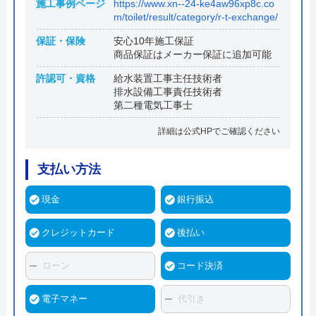
施工事例ページ
https://www.xn--24-ke4aw96xp8c.co
m/toilet/result/category/r-t-exchange/
保証・保険
安心10年施工保証
商品保証はメーカー保証に追加可能
許認可・資格
給水装置工事主任技術者
排水設備工事責任技術者
第二種電気工事士
詳細は公式HPでご確認ください
支払い方法
現金
銀行振込
クレジットカード
後払い
ローン
コード決済
電子マネー
代引き