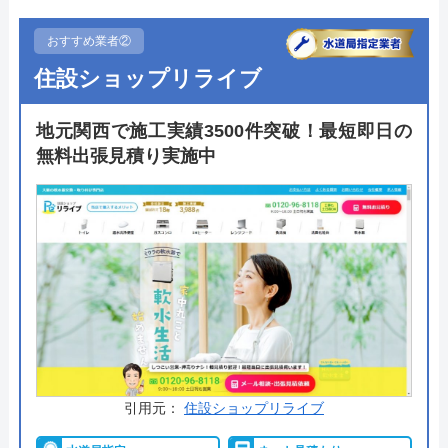
の水道局から水道局指定工事店として認められてい
る信頼できる業者です。
おすすめ業者②
住設ショップリライブ
10年の施工保証と、メーカー保証に追加で延長保証
を用意しており、施工後も安心。支払い方法も豊富
地元関西で施工実績3500件突破！最短即日の
で現金やクレジットカードのほか、銀行振込、コン
無料出張見積り実施中
ビニ後払い、モバイル決済にも対応しています。年
中無休で24時間対応可能なので、ご自身の好きなタ
イミングで相談できるのもおすすめポイントの一つ
です。
公式サイトで
料金詳細を見る
今すぐ電話で相談する
0120-221-611
引用元：
住設ショップリライブ
受付時間： 24時間