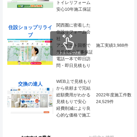
トイレリフォーム
安心10年施工保証
関西圏に密着した
住設ショップリライ
住設リフォーム会
ブ
社
アンケート回答で
施工実績3,988件
最長6年の工事保証
スクロールで比較
電話一本で即日訪
問・即日見積もり
WEB上で見積もり
交換の達人
から依頼まで完結
総額費用がわかる
2022年度施工件数
見積もりで安心
24,529件
経費削減により良
心的な価格で施工