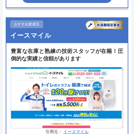
全ての商品に対して商品・工事の10年保証が無料と
なっており、トイレリフォームで万が一のことがあ
っても10年間は修理にかかる費用が一切かかりませ
おすすめ業者⑤
ん。
イースマイル
もちろん、トイレの品揃えも豊富で、TOTOや
豊富な在庫と熟練の技術スタッフが在籍！圧
LIXIL、Panasonicなどの国内主要メーカーはしっか
倒的な実績と信頼があります
り網羅していますので、ぜひサイトをチェックして
みてください。
公式サイトで
料金詳細を見る
今すぐ電話で相談する
0120-12-4353
受付時間： 9:00～18:00
引用元：
イースマイル