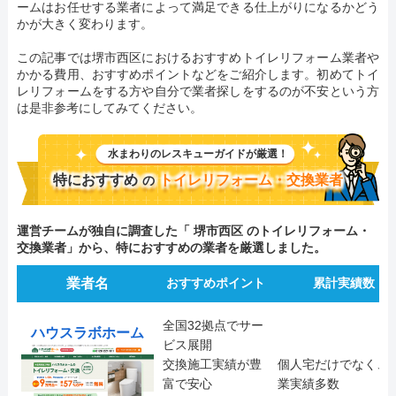
ームはお任せする業者によって満足できる仕上がりになるかどう
かが大きく変わります。
この記事では堺市西区におけるおすすめトイレリフォーム業者や
かかる費用、おすすめポイントなどをご紹介します。初めてトイ
レリフォームをする方や自分で業者探しをするのが不安という方
は是非参考にしてみてください。
水まわりのレスキューガイドが厳選！
特におすすめ
トイレリフォーム・交換業者
の
運営チームが独自に調査した「 堺市西区 のトイレリフォーム・
交換業者」から、特におすすめの業者を厳選しました。
業者名
おすすめポイント
累計実績数
全国32拠点でサー
ハウスラボホーム
ビス展開
交換施工実績が豊
個人宅だけでなく、
富で安心
業実績多数