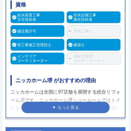
資格
給水装置工事
排水設備工事
主任技術者
責任技術者
建設業許可
電気工事士
管工事施工管理技士
建築士
インテリア
福祉住環境
コーディネーター
コーディネーター
ニッカホーム堺 がおすすめの理由
ニッカホームは全国に97店舗を展開する総合リフォ
ーム店です。ニッカホーム堺ショールームではトイ
レを中心にキッチンやバスルーム、洗面台を展示し
ています。担当が現場調査から施工管理、アフター
フォローを一貫して対応をすることにで一件一件の