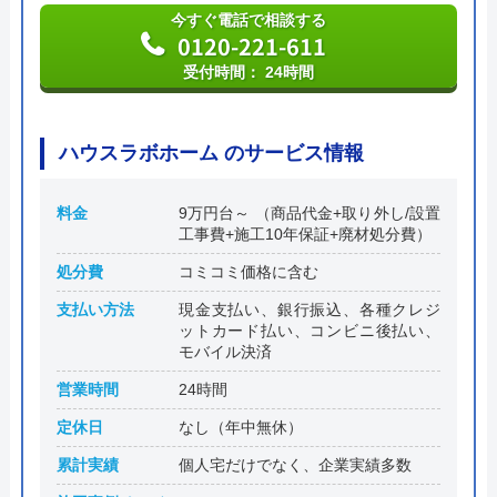
今すぐ電話で相談する
0120-221-611
受付時間： 24時間
ハウスラボホーム のサービス情報
料金
9万円台～ （商品代金+取り外し/設置
工事費+施工10年保証+廃材処分費）
処分費
コミコミ価格に含む
支払い方法
現金支払い、銀行振込、各種クレジ
ットカード払い、コンビニ後払い、
モバイル決済
営業時間
24時間
定休日
なし（年中無休）
累計実績
個人宅だけでなく、企業実績多数