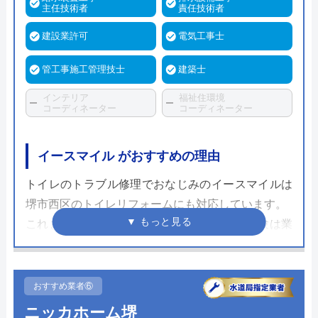
主任技術者
責任技術者
建設業許可
電気工事士
管工事施工管理技士
建築士
インテリア
福祉住環境
コーディネーター
コーディネーター
イースマイル がおすすめの理由
トイレのトラブル修理でおなじみのイースマイルは
堺市西区のトイレリフォームにも対応しています。
これまでのトイレ修理で培ってきた知識や経験は業
界トップクラスであり、またさまざまな地域の水道
局指定業者として水道局に登録されているため、技
術面を含めて非常に信頼できる大手業者です。
おすすめ業者⑥
ニッカホーム堺