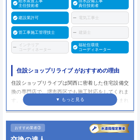
給水装置工事
排水設備工事
主任技術者
責任技術者
建設業許可
電気工事士
管工事施工管理技士
建築士
インテリア
福祉住環境
コーディネーター
コーディネーター
住設ショップリライブ がおすすめの理由
住設ショップリライブは関西に密着した住宅設備交
換の専門店で、堺市西区でも施工対応をしてくれま
す。ホームページでは商品代と工事費などが含まれ
たリフォームプランが多数並ぶのが特徴です。メー
ル相談や出張見積もりは無料なのでまずは金額を確
認してみてください。
おすすめ業者③
交換の達人