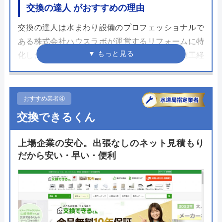
交換の達人 がおすすめの理由
交換の達人は水まわり設備のプロフェッショナルで
ある株式会社ハウスラボが運営するリフォームに特
化したサービスです。駆けつけ修理で培った施工経
験やノウハウ、正確さはトイレリフォームでも活か
されており、ネット注文できることもあり素早い施
工が可能です。
おすすめ業者④
交換できるくん
面倒な営業や見積もりだけの訪問がないためスムー
ズに依頼が可能で、リフォームにかかる費用も工事
上場企業の安心。出張なしのネット見積もり
費や商品代、処分などすべてが含まれている明朗会
だから安い・早い・便利
計なので追加請求の心配がなく安心して工事を依頼
できる業者です。まずはサイトから金額を確認して
みてはいかがでしょうか。
公式サイトで