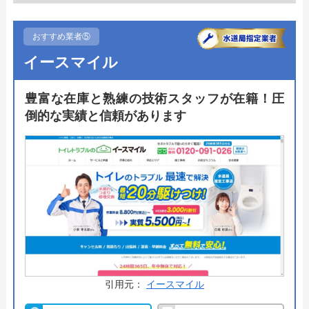
ディーにしているところです。
おすすめ業者⑤
トイレ自体はもちろんメーカー正規品で、それでい
イースマイル
てTOTOやPanasonic、LIXILなどの国内主要メーカ
ーのトイレを割引価格で販売しており、なおかつ10
豊富な在庫と熟練の技術スタッフが在籍！圧
年間の無料保証までついてきます。サイト内では施
倒的な実績と信頼があります
工事例やお客様の声が多数掲載されていますので、
確認してみてください。
公式サイトで
料金詳細を見る
今すぐ電話で相談する
0120-12-4353
受付時間： 9:00～18:00
引用元：
イースマイル