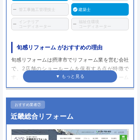
管工事施工管理技士
建築士
インテリア
福祉住環境
コーディネーター
コーディネーター
旬感リフォーム がおすすめの理由
旬感リフォームは摂津市でリフォーム業を営む会社
で、2店舗のショールームを保有する点が特徴で
す。トイレリフォームを中心に水まわりリフォーム
に精通しており、リフォームプランも用意されてい
ます。リフォームプランでは商品を選択し、標準工
事が行える状況であれば定額での施工が可能です。
おすすめ業者⑦
近畿総合リフォーム
アフターメンテナンスではメーカー保証以外に自社
での保証をつけることができます。リモデルクラブ
の無料会員になることでちょっとした不具合に対し