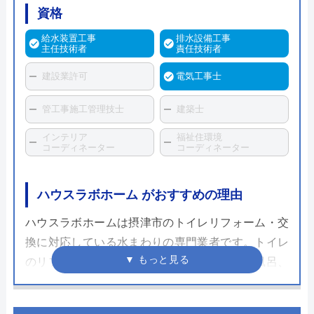
資格
給水装置工事
排水設備工事
主任技術者
責任技術者
建設業許可
電気工事士
管工事施工管理技士
建築士
インテリア
福祉住環境
コーディネーター
コーディネーター
ハウスラボホーム がおすすめの理由
ハウスラボホームは摂津市のトイレリフォーム・交
換に対応している水まわりの専門業者です。トイレ
のリフォーム・交換以外にも、キッチンやお風呂、
蛇口や排水管などあらゆる水まわりのトラブル対応
や修理交換に対応しているため、トイレの不具合が