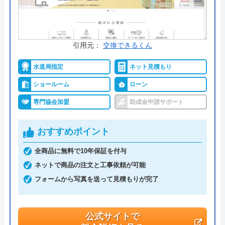
交換の達人 の基本情報
引用元：
交換できるくん
運営会社
株式会社ハウスラボ
水道局指定
ネット見積もり
代表者
丸山英利
ショールーム
ローン
創業・設立
平成21年5月1日設立
専門協会加盟
助成金申請サポート
本社所在地
〒556-0014
大阪府大阪市浪速区大国2丁目1番6号
おすすめポイント
全商品に無料で10年保証を付与
ネットで商品の注文と工事依頼が可能
フォームから写真を送って見積もりが完了
公式サイトで