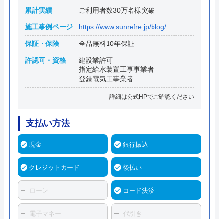
累計実績
ご利用者数30万名様突破
施工事例ページ
https://www.sunrefre.jp/blog/
保証・保険
全品無料10年保証
許認可・資格
建設業許可
指定給水装置工事事業者
登録電気工事業者
詳細は公式HPでご確認ください
支払い方法
現金
銀行振込
クレジットカード
後払い
ローン
コード決済
電子マネー
代引き