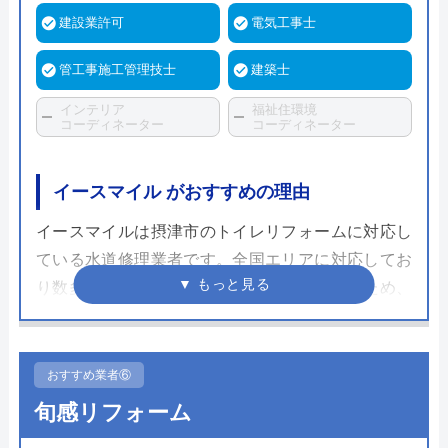
建設業許可
電気工事士
管工事施工管理技士
建築士
インテリア
福祉住環境
コーディネーター
コーディネーター
イースマイル がおすすめの理由
イースマイルは摂津市のトイレリフォームに対応し
ている水道修理業者です。全国エリアに対応してお
り数多くのトイレの修理や交換してきているため、
その実績だけでなく、さまざまな自治体の水道局か
ら指定給水装置工事事業者として認められているた
め、技術面では非常に信頼できる業者です。
おすすめ業者⑥
旬感リフォーム
支払い方法も多彩で、現金だけではなくクレジット