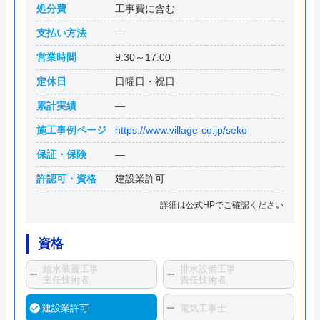
処分費
工事費に含む
支払い方法
―
営業時間
9:30～17:00
定休日
日曜日・祝日
累計実績
―
施工事例ページ
https://www.village-co.jp/seko
保証・保険
―
許認可・資格
建設業許可
詳細は公式HPでご確認ください
資格
給水装置工事
排水設備工事
主任技術者
責任技術者
建設業許可
電気工事士