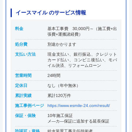
イースマイル のサービス情報
料金
基本工事費 30,000円～（施工費+出
張費+運搬諸経費）
処分費
別途かかります
支払い方法
現金支払い、銀行振込、クレジット
カード払い、コンビニ後払い、モバ
イル決済、リフォームローン
営業時間
24時間
定休日
なし（年中無休）
累計実績
累計120万件
施工事例ページ
https://www.esmile-24.com/result/
保証・保険
10年施工保証
メ―カ―保証に追加する延長保証
許認可・資格
給水装置工事主任技術者