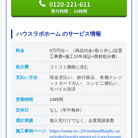
0120-221-611
受付時間： 24時間
ハウスラボホーム のサービス情報
料金
9万円台～ （商品代金+取り外し/設置
工事費+施工10年保証+廃材処分費）
処分費
コミコミ価格に含む
支払い方法
現金支払い、銀行振込、各種クレジ
ットカード払い、コンビニ後払い、
モバイル決済
営業時間
24時間
定休日
なし（年中無休）
累計実績
個人宅だけでなく、企業実績多数
施工事例ページ
https://www.xn--24-ke4aw96xp8c.co
m/toilet/result/category/r-t-exchange/