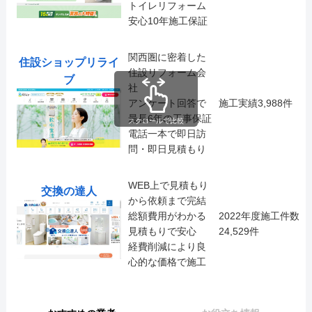
トイレリフォーム
安心10年施工保証
関西圏に密着した
住設ショップリライ
住設リフォーム会
ブ
社
アンケート回答で
施工実績3,988件
最長6年の工事保証
スクロールで比較
電話一本で即日訪
問・即日見積もり
WEB上で見積もり
交換の達人
から依頼まで完結
総額費用がわかる
2022年度施工件数
見積もりで安心
24,529件
経費削減により良
心的な価格で施工