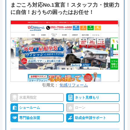
カードやモバイル決済を利用することも出来ます。
まごころ対応No.1宣言！スタッフ力・技術力
24時間365日で対応可能で見積もりや出張料も無料
に自信！おうちの困ったはお任せ！
ですので、相見積もりの一社に加えたい企業の一つ
です。
公式サイトで
料金詳細を見る
今すぐ電話で相談する
0120-091-026
受付時間： 24時間
引用元：
旬感リフォーム
イースマイル の基本情報
水道局指定
ネット見積もり
ショールーム
ローン
運営会社
株式会社イ―スマイル
専門協会加盟
助成金申請サポート
代表者
島村禮孝