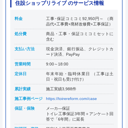
住設ショップリライブ のサービス情報
料金
工事･保証コミコミ92,950円～ （商
品代+工事費+廃材改修費+工事保証）
処分費
商品・工事・保証コミコミセットに
含む
支払い方法
現金決済、銀行振込、クレジットカ
ード決済、PayPay
営業時間
9:00～18:00
定休日
年末年始・臨時休業日 （工事は土
日・祝日も受け付け）
累計実績
施工実績3,988件
施工事例ページ
https://toirereform.com/case
保証・保険
メ―カ―保証
トイレ工事保証3年間＋アンケ―ト回
答で「6年間」に延長