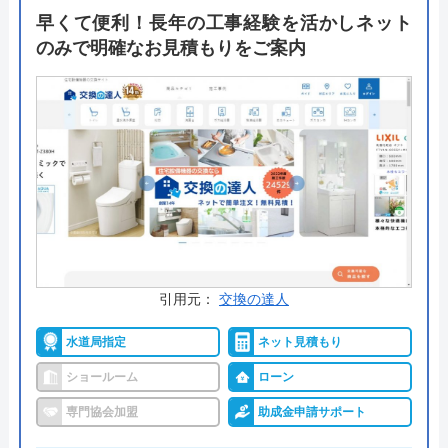
間取りの変更や便器や便座の交換、手洗器や手すり
早くて便利！長年の工事経験を活かしネット
の取り付けにも対応しています。同時に2箇所以上
のみで明確なお見積もりをご案内
の工事でお得になる同時工事割引も行っています。
リフォームの相談や見積もり依頼はホームページの
フォームから可能です。
公式サイトで
料金詳細を見る
今すぐ電話で相談する
0120-96-8118
受付時間： 9:00～18:00
引用元：
交換の達人
水道局指定
ネット見積もり
住設ショップリライブ の基本情報
ショールーム
ローン
専門協会加盟
助成金申請サポート
運営会社
有限会社ワ―ティング