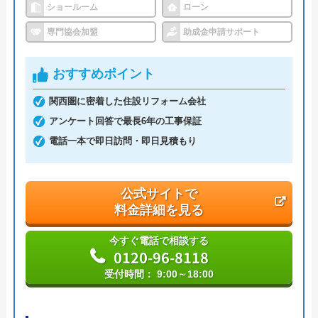
受付時間： 24時間
ショールーム
ローン
専門協会加盟
助成金申請サポート
ハウスラボホーム の基本情報
おすすめポイント
運営会社
株式会社ハウスラボ
関西圏に密着した住設リフォーム会社
アンケート回答で最長6年の工事保証
代表者
丸山英利
電話一本で即日訪問・即日見積もり
創業・設立
平成21年5月1日設立
本社所在地
〒556-0014
公式サイトで
大阪府大阪市浪速区大国2丁目1番6号
料金詳細を見る
今すぐ電話で相談する
0120-96-8118
受付時間： 9:00～18:00