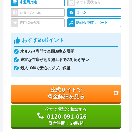
水道局指定
ネット見積もり
交換できるくん の基本情報
ショールーム
ローン
運営会社
株式会社交換できるくん
専門協会加盟
助成金申請サポート
代表者
栗原将
おすすめポイント
創業・設立
1998年11月13日設立
水まわり専門で全国38拠点展開
本社所在地
〒150-0011
豊富な在庫があり施工までの対応が早い
東京都渋谷区東1丁目26-20 東京建物東
最大10年で安心のダブル保証
渋谷ビル
公式サイトで
料金詳細を見る
今すぐ電話で相談する
0120-091-026
受付時間： 24時間