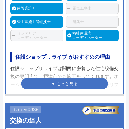
建設業許可
電気工事士
管工事施工管理技士
建築士
インテリア
福祉住環境
コーディネーター
コーディネーター
住設ショップリライブ がおすすめの理由
住設ショップリライブは関西に密着した住宅設備交
換の専門店で、摂津市でも施工をしてくれます。ホ
ームページでは商品代と工事費などが含まれたリフ
ォームプランが多数並ぶのが特徴です。メール相談
や出張見積もりは無料なのでまずは金額を確認して
みてください。
おすすめ業者③
交換の達人
トイレリフォームでは和式から洋式のリフォームや