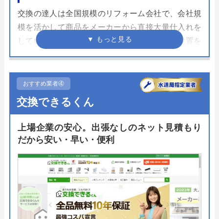
交換の達人は全国規模のリフォーム会社で、会社規
模を活かして商品をメーカーから直接大量仕入れを
しているため安価でトイレが購入できます。設置を
行う職人はさまざまな資格を保有し、数々の現場を
経験したプロフェッショナル。経費を最少に抑える
ことで低価格でのトイレリフォームが可能です。
おすすめ業者④
交換できるくん
トイレリフォーム以外にも住宅設備のあらゆる工事
が可能。2009年の創業から工事を行ってきた豊富な
上場企業の安心。出張なしのネット見積もり
実績をもとに価格以上に満足したリフォームとなる
だから安い・早い・便利
ように施工をしてくれます。職人もコールセンター
も専門の職員が対応することで工事完了までスムー
ズに進みます。
公式サイトで
料金詳細を見る