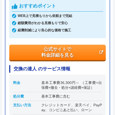
代表者
角田秀雄
おすすめポイント
創業・設立
平成17年5月6日設立
WEB上で見積もりから依頼まで完結
総額費用がわかる見積もりで安心
本社所在地
〒542-0061
大阪府大阪市中央区安堂寺町2-2-27 コ
経費削減により良心的な価格で施工
ンフォ―ト谷町1F
公式サイトで
料金詳細を見る
交換の達人 のサービス情報
料金
基本工事費36,300円～ （工事費+出
張費+撤去・処分+諸経費+保証）
処分費
基本工事費に含む
支払い方法
クレジットカード、楽天ペイ、PayP
ay、コンビニあと払い、ローン