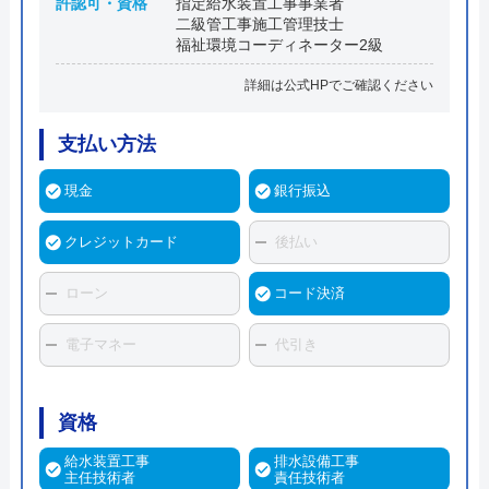
許認可・資格
指定給水装置工事事業者
二級管工事施工管理技士
福祉環境コーディネーター2級
詳細は公式HPでご確認ください
支払い方法
現金
銀行振込
クレジットカード
後払い
ローン
コード決済
電子マネー
代引き
資格
給水装置工事
排水設備工事
主任技術者
責任技術者