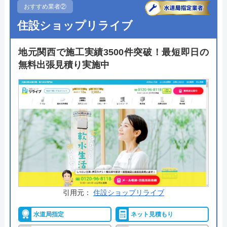
起きて修理か交換か迷っている方は、ハウスラボホ
おすすめ業者②
ームのような水まわりの専門業者にまず相談するの
住設ショップリライブ
がおすすめです。状況に合わせて最適な提案をして
くれるでしょう。
地元関西で施工実績3500件突破！最短即日の
無料出張見積り実施中
自社の研修センターで講習を受け、ベテランスタッ
フのもとで現場経験を積んだスタッフが駆けつける
ので安心です。24時間365日対応可能で、在庫があ
れば当日施工対応も可能なため、お急ぎの方にもお
すすめ。まずは気軽に相談してみてはいかがでしょ
うか。
公式サイトで
料金詳細を見る
引用元：
住設ショップリライブ
今すぐ電話で相談する
水道局指定
ネット見積もり
0120-221-611