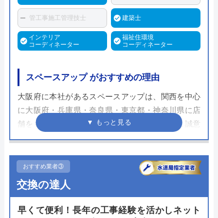
管工事施工管理技士
建築士
インテリア
福祉住環境
コーディネーター
コーディネーター
スペースアップ がおすすめの理由
大阪府に本社があるスペースアップは、関西を中心
に大阪府・兵庫県・奈良県・東京都・神奈川県に店
舗をもつリフォーム専門店です。地域に密着し誠意
をもってお客様に接しているので、地域の皆さまか
らの評判もいいです。職人の周辺地域の気づかいや
礼儀の良さも、高評価の要因の一つになっているよ
おすすめ業者③
うです。経験豊富なスタッフが相談から施工までサ
交換の達人
ポートしますので、安心して任せることができま
す。
早くて便利！長年の工事経験を活かしネット