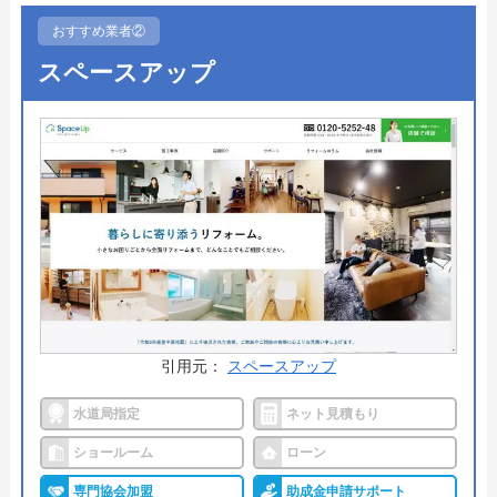
おすすめ業者②
ホームページで表示されている価格は、商品代金・
スペースアップ
工事費・処分費などすべてを含んだ最終金額となっ
ており、表示価格以外は一切かからないので安心で
す。
出張料金や見積もり料金はかからず、トイレ交換で
はかかせない「排水形式の確認」や「取付可能トイ
レの紹介」も無料で行ってくれるので、まずは気軽
に相談してみてはいかがでしょうか。
公式サイトで
料金詳細を見る
引用元：
スペースアップ
今すぐ電話で相談する
水道局指定
ネット見積もり
0120-221-611
ショールーム
ローン
受付時間： 24時間
専門協会加盟
助成金申請サポート