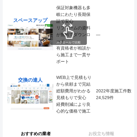
保証対象機器も多
岐にわたり長期保
スペースアップ
証で安心
リフォームの資料
が無料でダウンロ
―
ード
スクロールで比較
有資格者が相談か
ら施工まで一貫サ
ポート
WEB上で見積もり
交換の達人
から依頼まで完結
総額費用がわかる
2022年度施工件数
見積もりで安心
24,529件
経費削減により良
心的な価格で施工
おすすめの業者
お役立ち情報