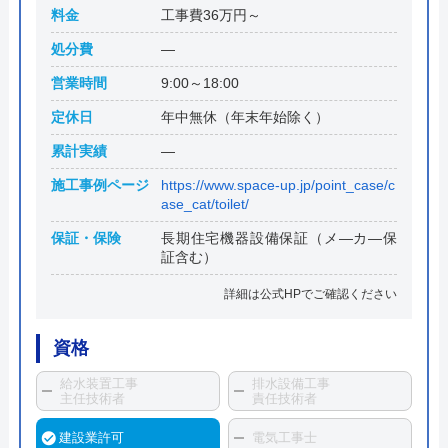
料金
工事費36万円～
処分費
―
営業時間
9:00～18:00
定休日
年中無休（年末年始除く）
累計実績
―
施工事例ページ
https://www.space-up.jp/point_case/c
ase_cat/toilet/
保証・保険
長期住宅機器設備保証（メ―カ―保
証含む）
詳細は公式HPでご確認ください
資格
給水装置工事
排水設備工事
主任技術者
責任技術者
建設業許可
電気工事士