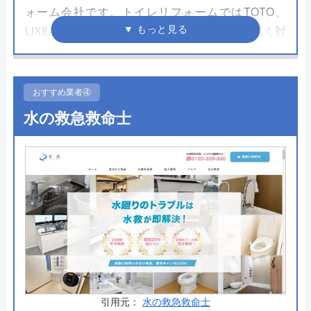
ォーム会社です。トイレリフォームではTOTO、
LIXIL、Panasonicを中心に人気シリーズに幅広く対
応しています。富田林市を含めて全国約200の市区
町村で水道局指定工事店として認可を受けているた
め安心して施工を依頼できます。
おすすめ業者④
水の救急救命士
施工を行うスタッフは水道や電気、ガスといった資
格を保有しているため住宅設備のことならなんでも
任せられる安心感も嬉しいポイント。見積もりや依
頼はWeb上で完結できるので急いでいる方や時間の
ない方にもおすすめの業者です。
公式サイトで
料金詳細を見る
交換の達人 の基本情報
引用元：
水の救急救命士