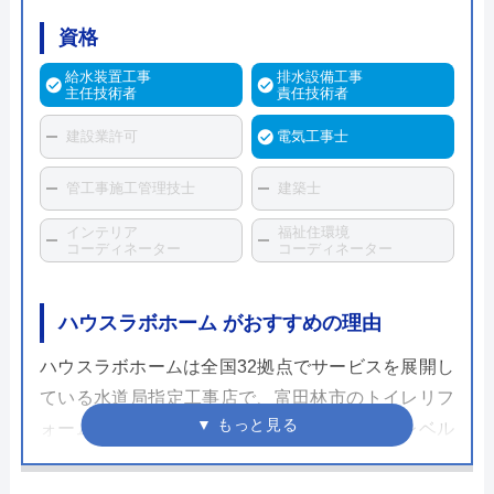
資格
給水装置工事
排水設備工事
主任技術者
責任技術者
建設業許可
電気工事士
管工事施工管理技士
建築士
インテリア
福祉住環境
コーディネーター
コーディネーター
ハウスラボホーム がおすすめの理由
ハウスラボホームは全国32拠点でサービスを展開し
ている水道局指定工事店で、富田林市のトイレリフ
ォーム・交換にも対応しています。スタッフレベル
が高く、個人宅だけでなく企業実績も豊富なため安
心して依頼することができるでしょう。