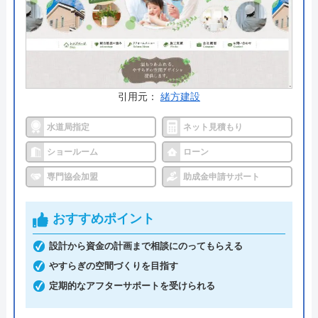
公式サイトで
料金詳細を見る
今すぐ電話で相談する
0120-091-026
引用元：
緒方建設
受付時間： 24時間
水道局指定
ネット見積もり
ショールーム
ローン
イースマイル の基本情報
専門協会加盟
助成金申請サポート
運営会社
株式会社イ―スマイル
おすすめポイント
代表者
島村禮孝
設計から資金の計画まで相談にのってもらえる
創業・設立
平成4年6月1日創業
やすらぎの空間づくりを目指す
定期的なアフターサポートを受けられる
本社所在地
〒542-0066
大阪府大阪市中央区瓦屋町3丁目7-3 イ