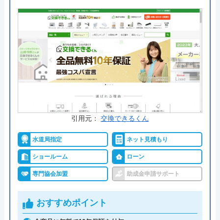
要望を聞いた上でライフスタイル・ライフサイクル
の変化に合わせた提案をします。設計から資金の計
画まで相談にのってもらえるので安心です。
公式サイトで
料金詳細を見る
今すぐ電話で相談する
0120-296-461
受付時間： ―
引用元：
交換できるくん
水道局指定
ネット見積もり
緒方建設 の基本情報
ショールーム
ローン
専門協会加盟
助成金申請サポート
運営会社
株式会社 緒方建設
代表者
緒方敏博
おすすめポイント
創業・設立
昭和45年1月創業 平成8年5月設立