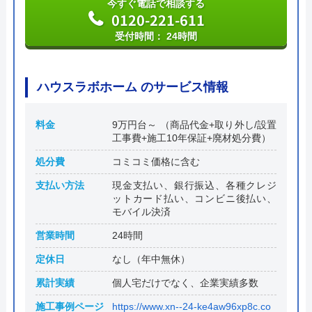
今すぐ電話で相談する
0120-221-611
受付時間： 24時間
ハウスラボホーム のサービス情報
料金
9万円台～ （商品代金+取り外し/設置
工事費+施工10年保証+廃材処分費）
処分費
コミコミ価格に含む
支払い方法
現金支払い、銀行振込、各種クレジ
ットカード払い、コンビニ後払い、
モバイル決済
営業時間
24時間
定休日
なし（年中無休）
累計実績
個人宅だけでなく、企業実績多数
施工事例ページ
https://www.xn--24-ke4aw96xp8c.co