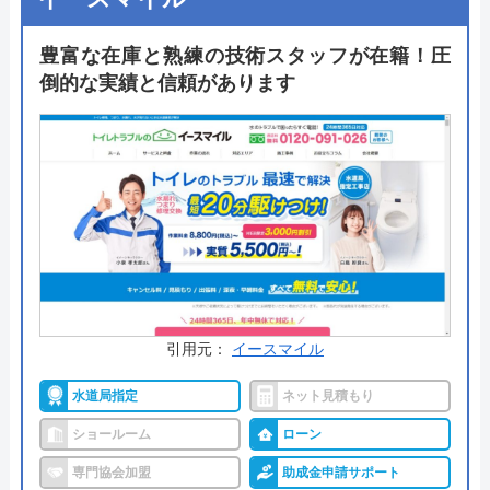
す。作業前に丁寧に説明し、料金に納得いかない場
合は無料でキャンセル可能です。また、施工後も親
豊富な在庫と熟練の技術スタッフが在籍！圧
切・丁寧なアフターフォローを提供しているので、
倒的な実績と信頼があります
安心して任せられます。
公式サイトで
料金詳細を見る
今すぐ電話で相談する
0120-329-550
受付時間： ―
引用元：
イースマイル
水の救急救命士 の基本情報
水道局指定
ネット見積もり
運営会社
翼住宅設備
ショールーム
ローン
代表者
塩谷翼
専門協会加盟
助成金申請サポート