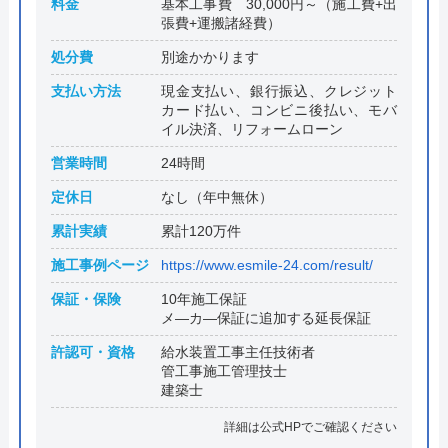
料金
基本工事費 30,000円～（施工費+出
張費+運搬諸経費）
処分費
別途かかります
支払い方法
現金支払い、銀行振込、クレジット
カード払い、コンビニ後払い、モバ
イル決済、リフォームローン
営業時間
24時間
定休日
なし（年中無休）
累計実績
累計120万件
施工事例ページ
https://www.esmile-24.com/result/
保証・保険
10年施工保証
メ―カ―保証に追加する延長保証
許認可・資格
給水装置工事主任技術者
管工事施工管理技士
建築士
詳細は公式HPでご確認ください