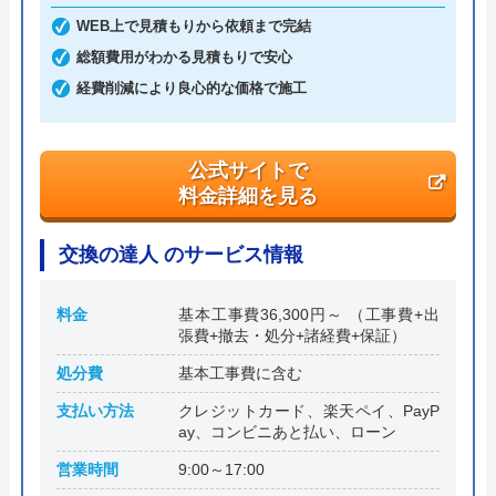
WEB上で見積もりから依頼まで完結
創業・設立
昭和45年4月創業 平成９年7月１日設
総額費用がわかる見積もりで安心
立
経費削減により良心的な価格で施工
本社所在地
〒541-0053
大阪府大阪市中央区本町4-4-25本町オ
公式サイトで
ルゴビル5階
料金詳細を見る
交換の達人 のサービス情報
料金
基本工事費36,300円～ （工事費+出
張費+撤去・処分+諸経費+保証）
処分費
基本工事費に含む
支払い方法
クレジットカード、楽天ペイ、PayP
ay、コンビニあと払い、ローン
営業時間
9:00～17:00