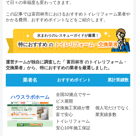
て日々の幸福度も変わってきます。
この記事では富田林市におけるおすすめトイレリフォーム業者や
かかる費用、おすすめポイントなどをご紹介します。
水まわりのレスキューガイドが厳選！
特におすすめ
トイレリフォーム・交換業者
の
運営チームが独自に調査した「 富田林市 のトイレリフォーム・
交換業者」から、特におすすめの業者を厳選しました。
業者名
おすすめポイント
累計実績数
全国32拠点でサー
ハウスラボホーム
ビス展開
交換施工実績が豊
個人宅だけでなく、
富で安心
業実績多数
トイレリフォーム
安心10年施工保証