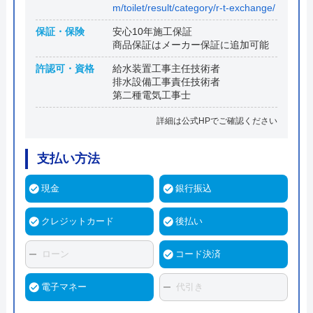
m/toilet/result/category/r-t-exchange/
保証・保険
安心10年施工保証
商品保証はメーカー保証に追加可能
許認可・資格
給水装置工事主任技術者
排水設備工事責任技術者
第二種電気工事士
詳細は公式HPでご確認ください
支払い方法
現金
銀行振込
クレジットカード
後払い
ローン
コード決済
電子マネー
代引き