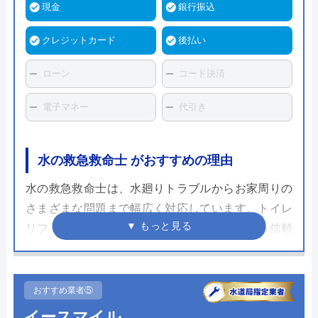
現金
銀行振込
クレジットカード
後払い
ローン
コード決済
電子マネー
代引き
水の救急救命士 がおすすめの理由
水の救急救命士は、水廻りトラブルからお家周りの
さまざまな問題まで幅広く対応しています。トイレ
リフォームにおいても即日スピード対応できる信頼
できる業者です。
幅広い対応力を持ち、水廻りトラブルから外壁塗装
おすすめ業者⑤
や不用品回収まで、あらゆる問題に迅速に対処しま
イースマイル