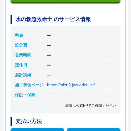
水の救急救命士 のサービス情報
料金
―
処分費
―
営業時間
―
定休日
―
累計実績
―
施工事例ページ
https://mizu9.jp/works-list/
保証・保険
―
詳細は公式HPでご確認ください
支払い方法