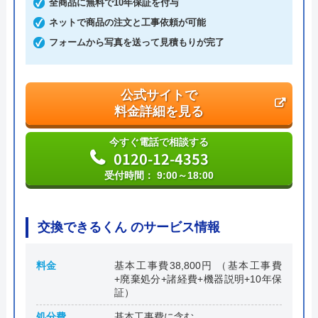
全商品に無料で10年保証を付与
ネットで商品の注文と工事依頼が可能
本社所在地
〒584-0001
大阪府富田林市梅の里2丁目12番3号
フォームから写真を送って見積もりが完了
公式サイトで
料金詳細を見る
今すぐ電話で相談する
0120-12-4353
受付時間： 9:00～18:00
交換できるくん のサービス情報
料金
基本工事費38,800円 （基本工事費
+廃棄処分+諸経費+機器説明+10年保
証）
処分費
基本工事費に含む