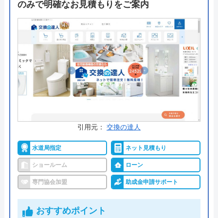
のみで明確なお見積もりをご案内
保証対象もさまざまありますので、不具合が起きた
時はまずは電話で確認してください。修理受付コー
ルセンターは24時間年中無休ですので、いつでも連
絡できて安心です。
公式サイトで
料金詳細を見る
今すぐ電話で相談する
0120-5252-48
引用元：
交換の達人
受付時間： ―
水道局指定
ネット見積もり
ショールーム
ローン
スペースアップ の基本情報
専門協会加盟
助成金申請サポート
運営会社
株式会社CONY JAPAN
おすすめポイント
代表者
小西正行