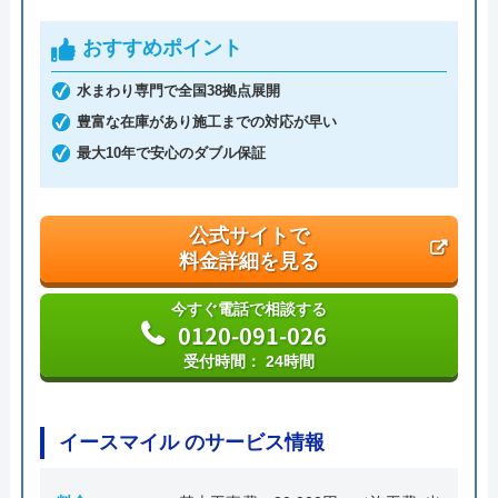
創業・設立
―
おすすめポイント
本社所在地
〒558-0032
水まわり専門で全国38拠点展開
大阪府大阪市住吉区遠里小野6丁目15
豊富な在庫があり施工までの対応が早い
番5号
最大10年で安心のダブル保証
公式サイトで
料金詳細を見る
今すぐ電話で相談する
0120-091-026
受付時間： 24時間
イースマイル のサービス情報