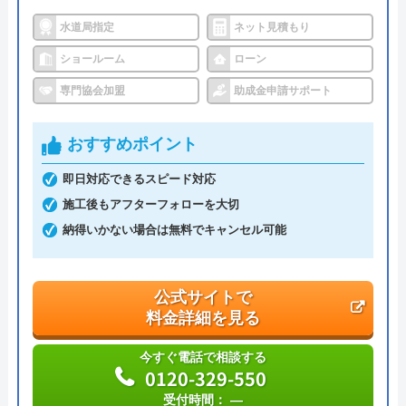
運営会社
株式会社ハウスラボ
水道局指定
ネット見積もり
ショールーム
ローン
代表者
丸山英利
専門協会加盟
助成金申請サポート
創業・設立
平成21年5月1日設立
本社所在地
〒556-0014
おすすめポイント
大阪府大阪市浪速区大国2丁目1番6号
即日対応できるスピード対応
施工後もアフターフォローを大切
納得いかない場合は無料でキャンセル可能
公式サイトで
料金詳細を見る
今すぐ電話で相談する
0120-329-550
受付時間： ―