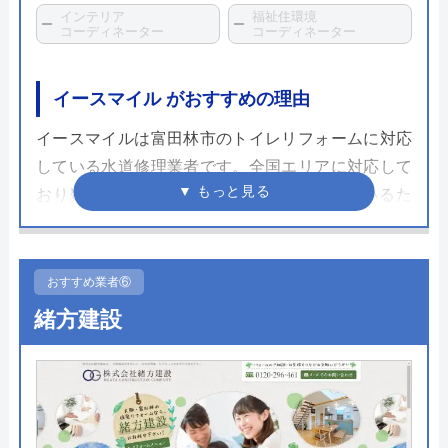
インテリア
福祉住環境
コーディネーター
コーディネーター
イースマイル がおすすめの理由
イースマイルは富田林市のトイレリフォームに対応
している水道修理業者です。全国エリアに対応して
おり数多くのトイレの修理や交換してきているた
め、その実績だけでなく、さまざまな自治体の水道
局から指定給水装置工事事業者として認められてい
るため、技術面では非常に信頼できる業者です。
おすすめ業者⑥
緒方建設
支払い方法も多彩で、現金だけではなくクレジット
カードやモバイル決済を利用することも出来ます。
24時間365日で対応可能で見積もりや出張料も無料
ですので、相見積もりの一社に加えたい企業の一つ
です。