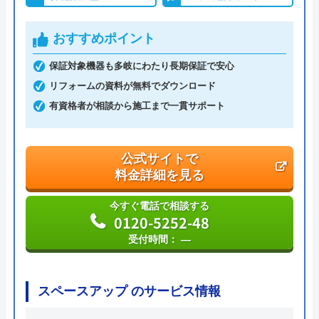
ハウスラボホーム の基本情報
おすすめポイント
運営会社
株式会社ハウスラボ
保証対象機器も多岐にわたり長期保証で安心
リフォームの資料が無料でダウンロード
代表者
丸山英利
有資格者が相談から施工まで一貫サポート
創業・設立
平成21年5月1日設立
本社所在地
〒556-0014
公式サイトで
大阪府大阪市浪速区大国2丁目1番6号
料金詳細を見る
今すぐ電話で相談する
0120-5252-48
受付時間： ―
スペースアップ のサービス情報