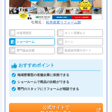
ください。
公式サイトで
料金詳細を見る
引用元：
松井産業リフォーム館
今すぐ電話で相談する
水道局指定
ネット見積もり
0120-091-026
ショールーム
ローン
受付時間： 24時間
専門協会加盟
助成金申請サポート
イースマイル の基本情報
おすすめポイント
運営会社
株式会社イ―スマイル
地域密着型の老舗企業に依頼できる
ショールームで商品の比較ができる
代表者
島村禮孝
専門のスタッフにリフォームが相談できる
創業・設立
平成4年6月1日創業
本社所在地
〒542-0066
公式サイトで
大阪府大阪市中央区瓦屋町3丁目7-3 イ