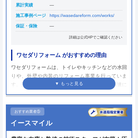
累計実績
―
施工事例ページ
https://wasedareform.com/works/
保証・保険
―
詳細は公式HPでご確認ください
ワセダリフォーム がおすすめの理由
ワセダリフォームは、トイレやキッチンなどの水回
りや、外壁や内装のリフォーム事業を行っていま
す。三郷市にあり、地域の方が困った時には迅速に
対応できるよう、地域密着型で営業しています。
お客様の要望を丁寧にヒアリングし、希望に沿った
おすすめ業者⑤
最適なプランを提案してくれます。見積もりも詳細
イースマイル
が分かる提示で、不安が残らないよう丁寧な説明を
心掛けています。問い合わせは、電話とホームペー