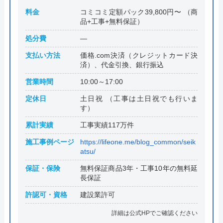
料金
コミコミ定額パック39,800円〜 （商
品+工事+無料保証）
処分費
―
支払い方法
価格.com決済（クレジットカード決
済）、代金引換、銀行振込
営業時間
10:00～17:00
定休日
土日祝 （工事は土日祝でも行いま
す）
累計実績
工事実績117万件
施工事例ページ
https://lifeone.me/blog_common/seik
atsu/
保証・保険
無料保証商品3年・工事10年の無料延
長保証
許認可・資格
建設業許可
詳細は公式HPでご確認ください