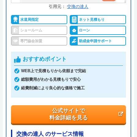
受付時間： ―
引用元：
交換の達人
水道局指定
ネット見積もり
アークホーム の基本情報
ショールーム
ローン
専門協会加盟
助成金申請サポート
運営会社
ア―クホ―ム株式会社
代表者
原隆
おすすめポイント
創業・設立
―
WEB上で見積もりから依頼まで完結
総額費用がわかる見積もりで安心
本社所在地
〒860-0066
埼玉県さいたま市浦和区上木崎1丁目
経費削減により良心的な価格で施工
13番1号
公式サイトで
料金詳細を見る
交換の達人 のサービス情報