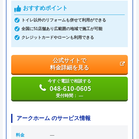
ハウスラボホーム の基本情報
おすすめポイント
運営会社
株式会社ハウスラボ
トイレ以外のリフォームも併せて利用ができる
全国に51店舗あり広範囲の地域で施工が可能
代表者
丸山英利
クレジットカードやローンも利用できる
創業・設立
平成21年5月1日設立
本社所在地
〒556-0014
公式サイトで
大阪府大阪市浪速区大国2丁目1番6号
料金詳細を見る
今すぐ電話で相談する
048-610-0605
受付時間： ―
アークホーム のサービス情報
料金
―