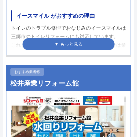
イースマイル がおすすめの理由
トイレのトラブル修理でおなじみのイースマイルは
三郷市のトイレリフォームにも対応しています。
これまでのトイレ修理で培ってきた知識や経験は業
界トップクラスであり、またさまざまな地域の水道
局指定業者として水道局に登録されているため、技
術面を含めて非常に信頼できる業者です。
おすすめ業者⑥
松井産業リフォーム館
24時間365日対応しており、見積もり・キャンセル
料・出張料は無料ですので気軽に相談しやすいのも
おすすめポイントの一つです。
トイレリフォーム・交換事例も多数サイトに掲載さ
れていますので、まずはホームページを覗いてみて