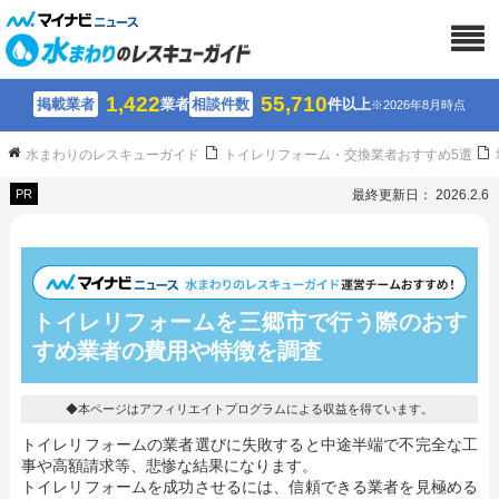
1,422
55,710
掲載業者
業者
相談件数
件以上
※2026年8月時点
水まわりのレスキューガイド
トイレリフォーム・交換業者おすすめ5選
PR
最終更新日： 2026.2.6
トイレリフォームを三郷市で行う際のおす
すめ業者の費用や特徴を調査
◆本ページはアフィリエイトプログラムによる収益を得ています。
トイレリフォームの業者選びに失敗すると中途半端で不完全な工
事や高額請求等、悲惨な結果になります。
トイレリフォームを成功させるには、信頼できる業者を見極める