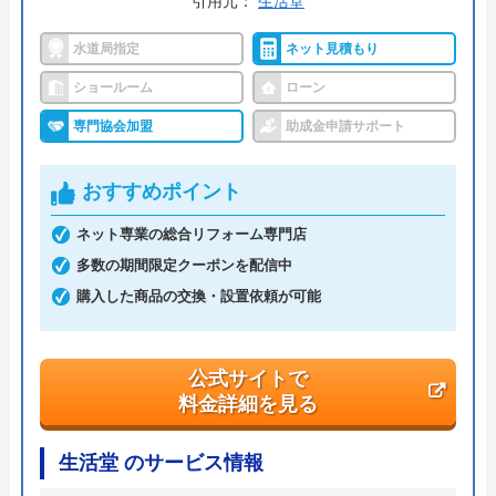
引用元：
生活堂
松井産業リフォーム館 の基本情報
水道局指定
ネット見積もり
運営会社
松井産業株式会社
ショールーム
ローン
代表者
松井宏之
専門協会加盟
助成金申請サポート
創業・設立
昭和34年設立
おすすめポイント
本社所在地
〒860-0066
埼玉県三郷市彦成1-1
ネット専業の総合リフォーム専門店
多数の期間限定クーポンを配信中
購入した商品の交換・設置依頼が可能
公式サイトで
料金詳細を見る
生活堂 のサービス情報