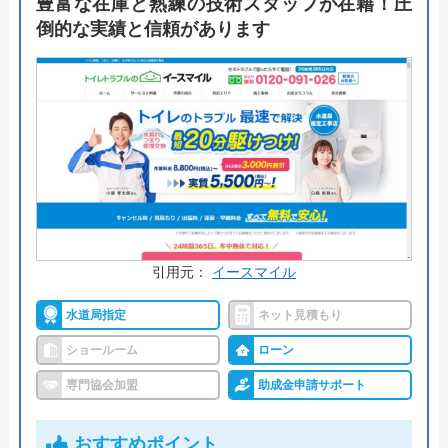
豊富な在庫と熟練の技術スタッフが在籍！圧
ジ内のメールフォームからできます。
倒的な実績と信頼があります
公式サイトで
料金詳細を見る
今すぐ電話で相談する
048-960-0643
受付時間： 9:00〜17:00
ワセダリフォーム の基本情報
引用元：
イースマイル
運営会社
ワセダリフォ―ム 株式会社
水道局指定
ネット見積もり
ショールーム
ローン
代表者
會田聡子
専門協会加盟
助成金申請サポート
創業・設立
2009年創業
本社所在地
〒860-0066
おすすめポイント