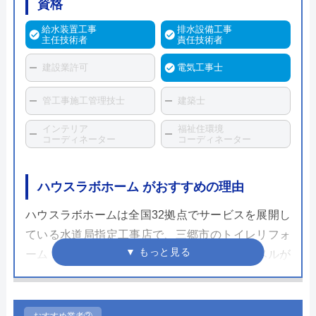
資格
給水装置工事
排水設備工事
主任技術者
責任技術者
建設業許可
電気工事士
管工事施工管理技士
建築士
インテリア
福祉住環境
コーディネーター
コーディネーター
ハウスラボホーム がおすすめの理由
ハウスラボホームは全国32拠点でサービスを展開し
ている水道局指定工事店で、三郷市のトイレリフォ
ーム・交換にも対応しています。スタッフレベルが
高く、個人宅だけでなく企業実績も豊富なため安心
して依頼することができるでしょう。
おすすめ業者②