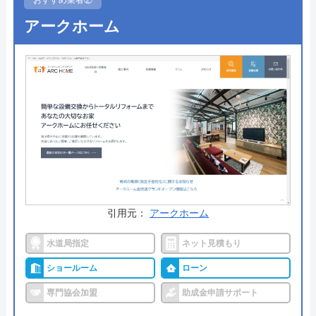
ホームページで表示されている価格は、商品代金・
アークホーム
工事費・処分費などすべてを含んだ最終金額となっ
ており、表示価格以外は一切かからないので安心で
す。
出張料金や見積もり料金はかからず、トイレ交換で
はかかせない「排水形式の確認」や「取付可能トイ
レの紹介」も無料で行ってくれるので、まずは気軽
に相談してみてはいかがでしょうか。
公式サイトで
料金詳細を見る
引用元：
アークホーム
今すぐ電話で相談する
水道局指定
ネット見積もり
0120-221-611
ショールーム
ローン
受付時間： 24時間
専門協会加盟
助成金申請サポート