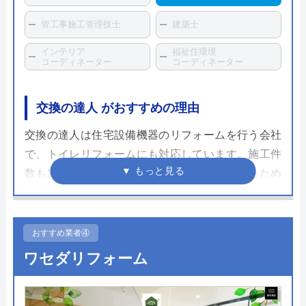
管工事施工管理技士
建築士
インテリア
福祉住環境
コーディネーター
コーディネーター
交換の達人 がおすすめの理由
交換の達人は住宅設備機器のリフォームを行う会社
で、トイレリフォームにも対応しています。施工件
数も豊富で、料金もわかりやすく書かれているため
安心して依頼することができます。ホームページか
ら総額費用での見積もりを確認することができ、工
事の手配もスムーズです。
おすすめ業者④
ワセダリフォーム
三郷市のリフォーム工事は自社管理の責任施工。腕
の確かなプロフェッショナルが施工をしてくれま