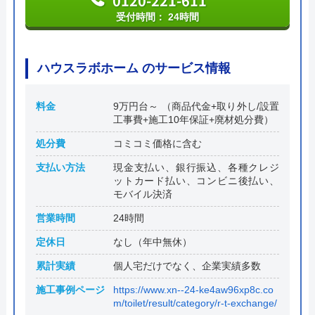
0120-221-611
受付時間： 24時間
ハウスラボホーム のサービス情報
料金
9万円台～ （商品代金+取り外し/設置
工事費+施工10年保証+廃材処分費）
処分費
コミコミ価格に含む
支払い方法
現金支払い、銀行振込、各種クレジ
ットカード払い、コンビニ後払い、
モバイル決済
営業時間
24時間
定休日
なし（年中無休）
累計実績
個人宅だけでなく、企業実績多数
施工事例ページ
https://www.xn--24-ke4aw96xp8c.co
m/toilet/result/category/r-t-exchange/