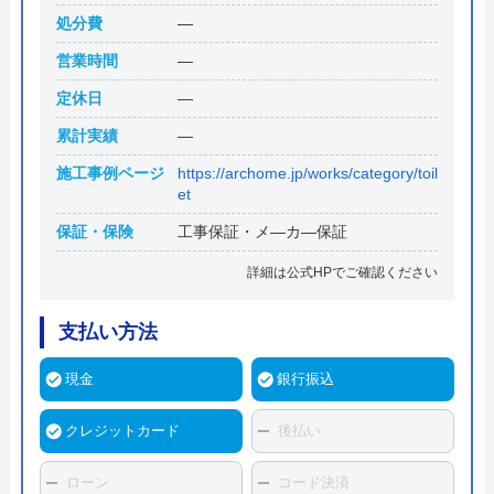
処分費
―
営業時間
―
定休日
―
累計実績
―
施工事例ページ
https://archome.jp/works/category/toil
et
保証・保険
工事保証・メ―カ―保証
詳細は公式HPでご確認ください
支払い方法
現金
銀行振込
クレジットカード
後払い
ローン
コード決済