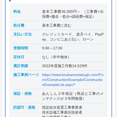
料金
基本工事費36,300円～ （工事費+出
張費+撤去・処分+諸経費+保証）
処分費
基本工事費に含む
支払い方法
クレジットカード、楽天ペイ、PayP
ay、コンビニあと払い、ローン
営業時間
9:00～17:00
定休日
なし（年中無休）
累計実績
2022年度施工件数24,529件
施工事例ページ
https://www.koukannotatsujin.com/Fo
rm/ConstructionExample/Constructio
nExampleList.aspx?
保証・保険
あんしん３年保証（商品と工事のメ
ンテナンスが３年間無償）
許認可・資格
指定給水装置工事事業者
排水設備工事責任技術者