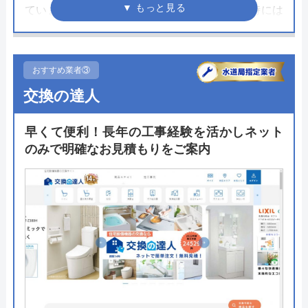
ています。三郷市にあり、地域の方が困った時には
迅速に対応できるよう、地域密着型で営業していま
す。
おすすめ業者③
お客様の要望を丁寧にヒアリングし、希望に沿った
交換の達人
最適なプランを提案してくれます。見積もりも詳細
が分かる提示で、不安が残らないよう丁寧な説明を
早くて便利！長年の工事経験を活かしネット
心掛けています。
のみで明確なお見積もりをご案内
問い合わせは、電話とホームページ内のメールフォ
ームからできます。
公式サイトで
料金詳細を見る
今すぐ電話で相談する
048-610-0605