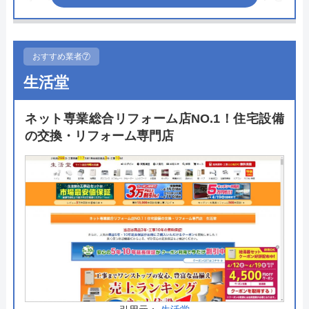
した地域密着型で営業しています。
ショールームでは、メーカーごとにサイズや質感の
おすすめ業者⑦
比較ができるほか、専門のスタッフが在籍している
生活堂
ので気軽に相談ができます。リフォームが初めての
方でも安心して利用ができそうです。ショールーム
ネット専業総合リフォーム店NO.1！住宅設備
の予約は電話とホームページ内のメールフォームか
の交換・リフォーム専門店
ら予約ができます。
公式サイトで
料金詳細を見る
今すぐ電話で相談する
0120-158-111
受付時間： 10:00〜18:00