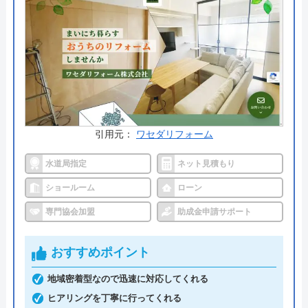
す。トイレ以外の箇所と同時に施工することで割引
を受けられるサービスを実施していることもあるの
でまずはホームページをご確認ください。
公式サイトで
料金詳細を見る
交換の達人 の基本情報
引用元：
ワセダリフォーム
運営会社
株式会社ハウスラボ
水道局指定
ネット見積もり
ショールーム
ローン
代表者
丸山英利
専門協会加盟
助成金申請サポート
創業・設立
平成21年5月1日設立
本社所在地
〒556-0014
おすすめポイント
大阪府大阪市浪速区大国2丁目1番6号
地域密着型なので迅速に対応してくれる
ヒアリングを丁寧に行ってくれる