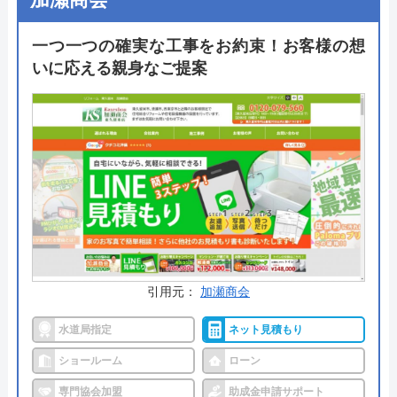
工事費・処分費などすべてを含んだ最終金額となっ
ており、表示価格以外は一切かからないので安心で
一つ一つの確実な工事をお約束！お客様の想
す。
いに応える親身なご提案
出張料金や見積もり料金はかからず、トイレ交換で
はかかせない「排水形式の確認」や「取付可能トイ
レの紹介」も無料で行ってくれるので、まずは気軽
に相談してみてはいかがでしょうか。
公式サイトで
料金詳細を見る
今すぐ電話で相談する
0120-221-611
引用元：
加瀬商会
受付時間： 24時間
水道局指定
ネット見積もり
ショールーム
ローン
ハウスラボホーム の基本情報
専門協会加盟
助成金申請サポート