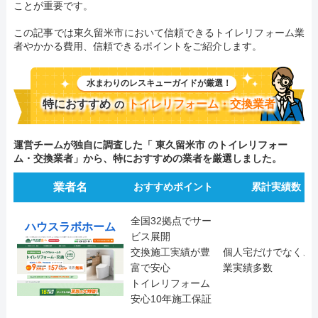
ことが重要です。
この記事では東久留米市において信頼できるトイレリフォーム業
者やかかる費用、信頼できるポイントをご紹介します。
水まわりのレスキューガイドが厳選！
特におすすめ
トイレリフォーム・交換業者
の
運営チームが独自に調査した「 東久留米市 のトイレリフォー
ム・交換業者」から、特におすすめの業者を厳選しました。
業者名
おすすめポイント
累計実績数
全国32拠点でサー
ハウスラボホーム
ビス展開
交換施工実績が豊
個人宅だけでなく、
富で安心
業実績多数
トイレリフォーム
安心10年施工保証