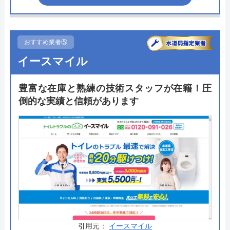
ームから写真を送るだけで見積もりが進むため、現
地訪問による見積もりいらずで余計な営業なしで済
み、その分の人件費をカットすることで低価格で商
おすすめ業者⑤
品を提供することができます。
イースマイル
施工に関しては自社社員もしくは契約しているエン
豊富な在庫と熟練の技術スタッフが在籍！圧
ジニアが工事を担当しますが、全ての商品に対し
倒的な実績と信頼があります
て、10年の商品・工事保証がつくため万が一のトラ
ブルの時も安心です。TOTOやLIXIL、Panasonicな
どの国内主要メーカーのトイレを取り揃えており、
「まるごとサービスパック」では工事費や処分費な
どが全てコミコミのため、金額のわかりやすさもお
すすめのポイントです。
公式サイトで
料金詳細を見る
引用元：
イースマイル