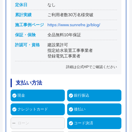
定休日
なし
累計実績
ご利用者数30万名様突破
施工事例ページ
https://www.sunrefre.jp/blog/
保証・保険
全品無料10年保証
許認可・資格
建設業許可
指定給水装置工事事業者
登録電気工事業者
詳細は公式HPでご確認ください
支払い方法
現金
銀行振込
クレジットカード
後払い
ローン
コード決済