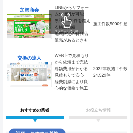
LINEからリフォー
加瀬商会
ムの相談が可能
累計5,000件を超え
施工件数5000件超
る施工実績
スクロールで比較
地域限定の特価品
販売があるときも
WEB上で見積もり
交換の達人
から依頼まで完結
総額費用がわかる
2022年度施工件数
見積もりで安心
24,529件
経費削減により良
心的な価格で施工
おすすめの業者
お役立ち情報