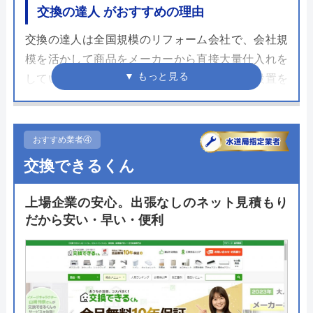
交換の達人 がおすすめの理由
交換の達人は全国規模のリフォーム会社で、会社規
模を活かして商品をメーカーから直接大量仕入れを
しているため安価でトイレが購入できます。設置を
行う職人はさまざまな資格を保有し、数々の現場を
経験したプロフェッショナル。経費を最少に抑える
ことで低価格でのトイレリフォームが可能です。
おすすめ業者④
交換できるくん
トイレリフォーム以外にも住宅設備のあらゆる工事
が可能。2009年の創業から工事を行ってきた豊富な
上場企業の安心。出張なしのネット見積もり
実績をもとに価格以上に満足したリフォームとなる
だから安い・早い・便利
ように施工をしてくれます。職人もコールセンター
も専門の職員が対応することで工事完了までスムー
ズに進みます。
公式サイトで