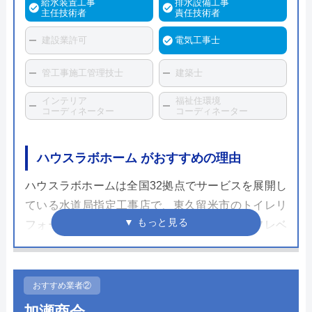
給水装置工事
排水設備工事
主任技術者
責任技術者
建設業許可
電気工事士
管工事施工管理技士
建築士
インテリア
福祉住環境
コーディネーター
コーディネーター
ハウスラボホーム がおすすめの理由
ハウスラボホームは全国32拠点でサービスを展開し
ている水道局指定工事店で、東久留米市のトイレリ
フォーム・交換にも対応しています。スタッフレベ
ルが高く、個人宅だけでなく企業実績も豊富なため
安心して依頼することができるでしょう。
おすすめ業者②
ホームページで表示されている価格は、商品代金・
加瀬商会