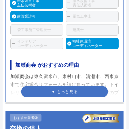
給水装置工事
排水設備工事
主任技術者
責任技術者
建設業許可
電気工事士
管工事施工管理技士
建築士
インテリア
福祉住環境
コーディネーター
コーディネーター
加瀬商会 がおすすめの理由
加瀬商会は東久留米市、東村山市、清瀬市、西東京
市で住宅総合リフォームを請け負っています。トイ
レリフォームやレンジフード、ガスコンロなどのプ
チリフォームを得意としており、日常で感じるちょ
ったした不便を解消してくれます。
おすすめ業者③
簡単な水栓の修理から設備交換まで幅広く対応して
交換の達人