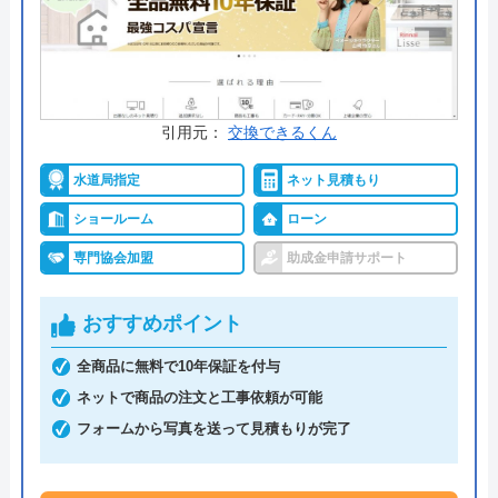
料金詳細を見る
交換の達人 の基本情報
引用元：
交換できるくん
運営会社
株式会社ハウスラボ
水道局指定
ネット見積もり
代表者
丸山英利
ショールーム
ローン
創業・設立
平成21年5月1日設立
専門協会加盟
助成金申請サポート
本社所在地
〒556-0014
大阪府大阪市浪速区大国2丁目1番6号
おすすめポイント
全商品に無料で10年保証を付与
ネットで商品の注文と工事依頼が可能
フォームから写真を送って見積もりが完了