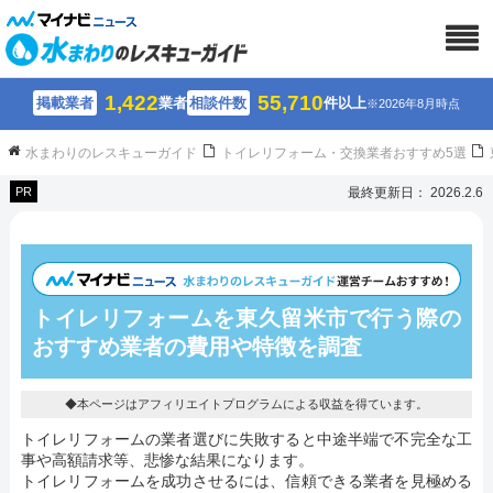
1,422
55,710
掲載業者
業者
相談件数
件以上
※2026年8月時点
水まわりのレスキューガイド
トイレリフォーム・交換業者おすすめ5選
PR
最終更新日： 2026.2.6
トイレリフォームを東久留米市で行う際の
おすすめ業者の費用や特徴を調査
◆本ページはアフィリエイトプログラムによる収益を得ています。
トイレリフォームの業者選びに失敗すると中途半端で不完全な工
事や高額請求等、悲惨な結果になります。
トイレリフォームを成功させるには、信頼できる業者を見極める