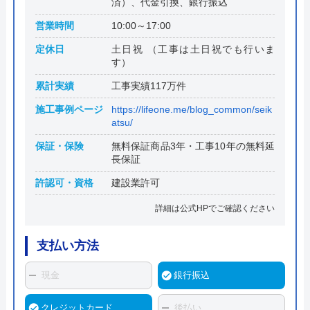
済）、代金引換、銀行振込
営業時間
10:00～17:00
定休日
土日祝 （工事は土日祝でも行いま
す）
累計実績
工事実績117万件
施工事例ページ
https://lifeone.me/blog_common/seik
atsu/
保証・保険
無料保証商品3年・工事10年の無料延
長保証
許認可・資格
建設業許可
詳細は公式HPでご確認ください
支払い方法
現金
銀行振込
クレジットカード
後払い