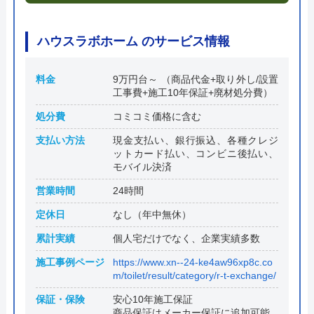
ハウスラボホーム のサービス情報
料金
9万円台～ （商品代金+取り外し/設置
工事費+施工10年保証+廃材処分費）
処分費
コミコミ価格に含む
支払い方法
現金支払い、銀行振込、各種クレジ
ットカード払い、コンビニ後払い、
モバイル決済
営業時間
24時間
定休日
なし（年中無休）
累計実績
個人宅だけでなく、企業実績多数
施工事例ページ
https://www.xn--24-ke4aw96xp8c.co
m/toilet/result/category/r-t-exchange/
保証・保険
安心10年施工保証
商品保証はメーカー保証に追加可能