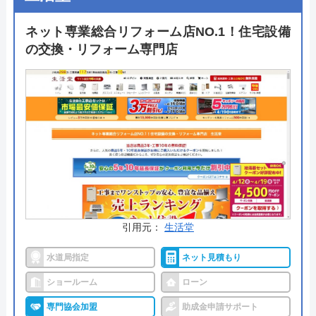
24時間365日年中無休で対応可能で、見積もりや出
ネット専業総合リフォーム店NO.1！住宅設備
張料も無料ですのでトイレリフォームを考えている
の交換・リフォーム専門店
方は気軽に相談してみてはいかがでしょうか。
公式サイトで
料金詳細を見る
今すぐ電話で相談する
0120-091-026
受付時間： 24時間
引用元：
生活堂
イースマイル の基本情報
水道局指定
ネット見積もり
運営会社
株式会社イ―スマイル
ショールーム
ローン
代表者
島村禮孝
専門協会加盟
助成金申請サポート