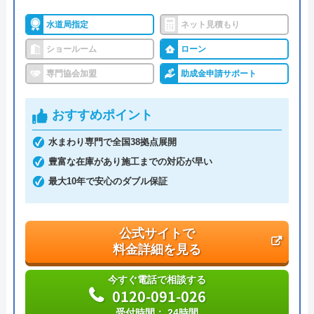
今すぐ電話で相談する
水道局指定
ネット見積もり
0120-12-4353
ショールーム
ローン
受付時間： 9:00～18:00
専門協会加盟
助成金申請サポート
交換できるくん の基本情報
おすすめポイント
運営会社
株式会社交換できるくん
水まわり専門で全国38拠点展開
豊富な在庫があり施工までの対応が早い
代表者
栗原将
最大10年で安心のダブル保証
創業・設立
1998年11月13日設立
本社所在地
〒150-0011
公式サイトで
東京都渋谷区東1丁目26-20 東京建物東
料金詳細を見る
渋谷ビル
今すぐ電話で相談する
0120-091-026
受付時間： 24時間