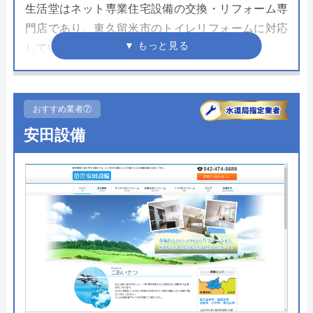
生活堂はネット専業住宅設備の交換・リフォーム専
門店であり、東久留米市のトイレリフォームに対応
しています。
トイレのリフォームについては累計8万件以上の豊
富な実績があります。
おすすめ業者⑦
大きな特徴として、「最安値保証」を行なってお
安田設備
り、生活堂よりも安い他店見積もりがある場合は最
安値で販売をしてくれます。
そのため相見積もりを行なった際に他の業者の方が
安い場合は見積もりを取り、それを生活堂に提示す
ると良いでしょう。
サイト内ではTOTOやPanasonic、LIXIL等の国内主
要メーカーのトイレを取り揃えていますのでぜひサ
イトにアクセスしてみてください。