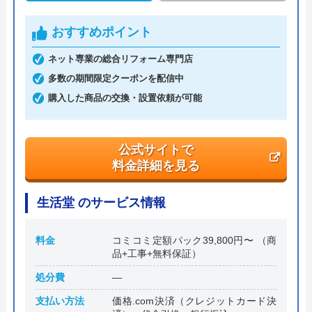
創業・設立
平成4年6月1日創業
おすすめポイント
本社所在地
〒542-0066
大阪府大阪市中央区瓦屋町3丁目7-3 イ
ネット専業の総合リフォーム専門店
―スマイルビル
多数の期間限定クーポンを配信中
購入した商品の交換・設置依頼が可能
公式サイトで
料金詳細を見る
生活堂 のサービス情報
料金
コミコミ定額パック39,800円〜 （商
品+工事+無料保証）
処分費
―
支払い方法
価格.com決済（クレジットカード決