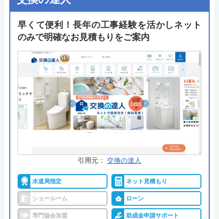
いて、それぞれの価格は目安の金額がホームページ
に書かれているのでおおまかに把握した状態で依頼
早くて便利！長年の工事経験を活かしネット
できるのは嬉しいです。問い合わせは電話とフォー
のみで明確なお見積もりをご案内
ムだけでなくLINEからも受け付けています。
公式サイトで
料金詳細を見る
今すぐ電話で相談する
0120-079-560
受付時間： 9:00～20:00
引用元：
交換の達人
加瀬商会 の基本情報
水道局指定
ネット見積もり
運営会社
有限会社加瀬商会東久留米店
ショールーム
ローン
代表者
加瀬喜洋
専門協会加盟
助成金申請サポート