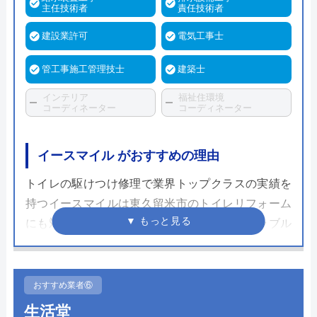
主任技術者
責任技術者
建設業許可
電気工事士
管工事施工管理技士
建築士
インテリア
福祉住環境
コーディネーター
コーディネーター
イースマイル がおすすめの理由
トイレの駆けつけ修理で業界トップクラスの実績を
持つイースマイルは東久留米市のトイレリフォーム
にも対応しています。これまでの水まわりトラブル
解決の知識や経験は非常に信頼できるものであり、
さまざまな自治体の水道局から指定を受けた「給水
装置工事業者」であるため、信頼できる業者である
おすすめ業者⑥
といえます。
生活堂