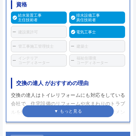
資格
給水装置工事
排水設備工事
主任技術者
責任技術者
建設業許可
電気工事士
管工事施工管理技士
建築士
インテリア
福祉住環境
コーディネーター
コーディネーター
交換の達人 がおすすめの理由
交換の達人はトイレリフォームにも対応をしている
会社で、住宅設備のリフォームや水まわりのトラブ
ルを解決してくれます。施工には3年間無料でメン
テナンスをしてくれる「あんしん3年保証」が付属
されていることからもわかるように施工後も手厚い