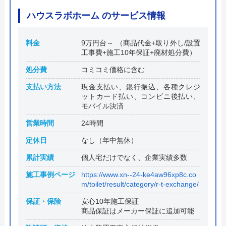
ハウスラボホーム のサービス情報
料金
9万円台～ （商品代金+取り外し/設置
工事費+施工10年保証+廃材処分費）
処分費
コミコミ価格に含む
支払い方法
現金支払い、銀行振込、各種クレジ
ットカード払い、コンビニ後払い、
モバイル決済
営業時間
24時間
定休日
なし（年中無休）
累計実績
個人宅だけでなく、企業実績多数
施工事例ページ
https://www.xn--24-ke4aw96xp8c.co
m/toilet/result/category/r-t-exchange/
保証・保険
安心10年施工保証
商品保証はメーカー保証に追加可能