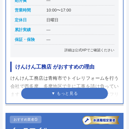
処分費
―
営業時間
10:00〜17:00
定休日
日曜日
累計実績
―
保証・保険
―
詳細は公式HPでご確認ください
けんけん工務店 がおすすめの理由
けんけん工務店は青梅市でトイレリフォームを行う
会社で西多摩、多摩地区で主に工事を請け負ってい
ます。トイレリフォーム以外にも設備やバリアフリ
ー、内装と住宅の悩み全般の相談が可能で、夢を形
にするリフォームに期待ができます。
おすすめ業者⑤
細かな部分まで確認して正確な見積もりを作成し、