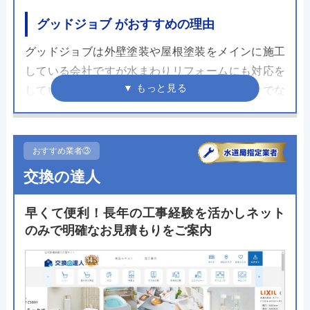
グッドジョブ がおすすめの理由
グッドジョブは外壁塗装や屋根塗装をメインに施工
している会社ですが水まわりリフォームにも対応を
しています。設備交換のようなリフォームだけでな
く緊急トラブルへの対応もしています。
水まわり設備のリフォームを始めてからまだ日は浅
おすすめ業者③
いものの施工事例はが紹介されており、使用した商
交換の達人
品や施工の様子がわかるので相談の前に一度目を通
しておくことをおすすめします。相談や見積もりは
早くて便利！長年の工事経験を活かしネット
電話だけでなくメールフォームからも受け付けてい
のみで明確なお見積もりをご案内
ます。
公式サイトで
料金詳細を見る