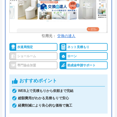
今すぐ電話で相談する
0120-303-482
受付時間： 9:00～17:00
引用元：
交換の達人
グッドジョブ の基本情報
水道局指定
ネット見積もり
運営会社
有限会社グッドジョブ
ショールーム
ローン
代表者
金澤伸也
専門協会加盟
助成金申請サポート
創業・設立
2002年10月設立
おすすめポイント
本社所在地
〒189-0025
東京都東村山市廻田町4-7-2
WEB上で見積もりから依頼まで完結
総額費用がわかる見積もりで安心
経費削減により良心的な価格で施工