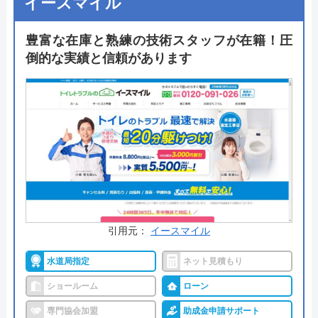
イースマイル
妥協をしない施工が売りとのことで、見積もりは初
回は無料で依頼できるので青梅市周辺でトイレリフ
豊富な在庫と熟練の技術スタッフが在籍！圧
ォームを行うのであれば相見積もりを依頼しておき
倒的な実績と信頼があります
たい業者です。
公式サイトで
料金詳細を見る
今すぐ電話で相談する
090-2405-6416
引用元：
イースマイル
けんけん工務店 の基本情報
水道局指定
ネット見積もり
運営会社
―
ショールーム
ローン
代表者
千葉健一
専門協会加盟
助成金申請サポート