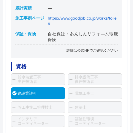
累計実績
―
施工事例ページ
https://www.goodjob.co.jp/works/toile
t/
保証・保険
自社保証・あんしんリフォ―ム瑕疵
保険
詳細は公式HPでご確認ください
資格
給水装置工事
排水設備工事
主任技術者
責任技術者
建設業許可
電気工事士
管工事施工管理技士
建築士
インテリア
福祉住環境
コーディネーター
コーディネーター