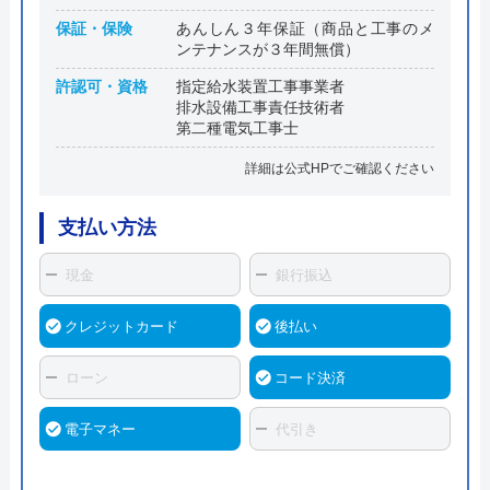
保証・保険
あんしん３年保証（商品と工事のメ
ンテナンスが３年間無償）
許認可・資格
指定給水装置工事事業者
排水設備工事責任技術者
第二種電気工事士
詳細は公式HPでご確認ください
支払い方法
現金
銀行振込
クレジットカード
後払い
ローン
コード決済
電子マネー
代引き