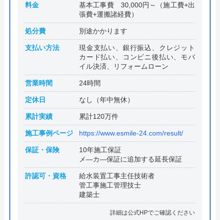
料金
基本工事費 30,000円～（施工費+出
張費+運搬諸経費）
処分費
別途かかります
支払い方法
現金支払い、銀行振込、クレジット
カード払い、コンビニ後払い、モバ
イル決済、リフォームローン
営業時間
24時間
定休日
なし（年中無休）
累計実績
累計120万件
施工事例ページ
https://www.esmile-24.com/result/
保証・保険
10年施工保証
メ―カ―保証に追加する延長保証
許認可・資格
給水装置工事主任技術者
管工事施工管理技士
建築士
詳細は公式HPでご確認ください