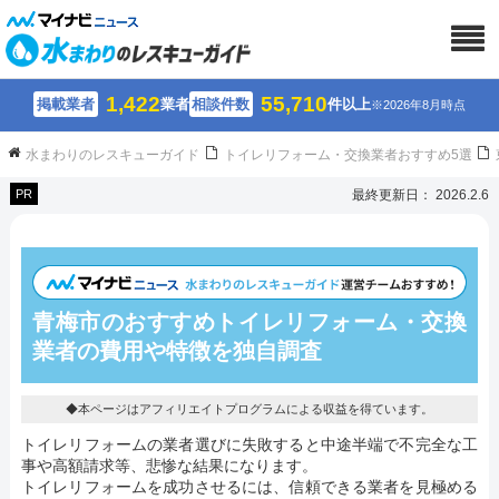
1,422
55,710
掲載業者
業者
相談件数
件以上
※2026年8月時点
水まわりのレスキューガイド
トイレリフォーム・交換業者おすすめ5選
PR
最終更新日： 2026.2.6
青梅市のおすすめトイレリフォーム・交換
業者の費用や特徴を独自調査
◆本ページはアフィリエイトプログラムによる収益を得ています。
トイレリフォームの業者選びに失敗すると中途半端で不完全な工
事や高額請求等、悲惨な結果になります。
トイレリフォームを成功させるには、信頼できる業者を見極める