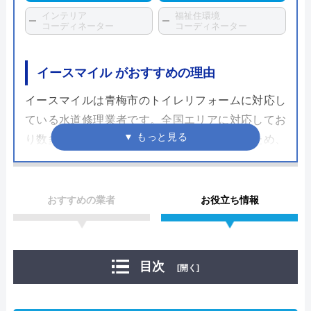
インテリア
福祉住環境
コーディネーター
コーディネーター
イースマイル がおすすめの理由
イースマイルは青梅市のトイレリフォームに対応し
ている水道修理業者です。全国エリアに対応してお
り数多くのトイレの修理や交換してきているため、
その実績だけでなく、さまざまな自治体の水道局か
ら指定給水装置工事事業者として認められているた
め、技術面では非常に信頼できる業者です。
おすすめの業者
お役立ち情報
支払い方法も多彩で、現金だけではなくクレジット
カードやモバイル決済を利用することも出来ます。
目次
[開く]
24時間365日で対応可能で見積もりや出張料も無料
ですので、相見積もりの一社に加えたい企業の一つ