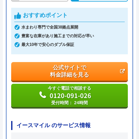
創業・設立
―
おすすめポイント
本社所在地
〒190-0181
水まわり専門で全国38拠点展開
東京都西多摩郡日の出町大久野1152-
豊富な在庫があり施工までの対応が早い
13
最大10年で安心のダブル保証
公式サイトで
料金詳細を見る
今すぐ電話で相談する
0120-091-026
受付時間： 24時間
イースマイル のサービス情報