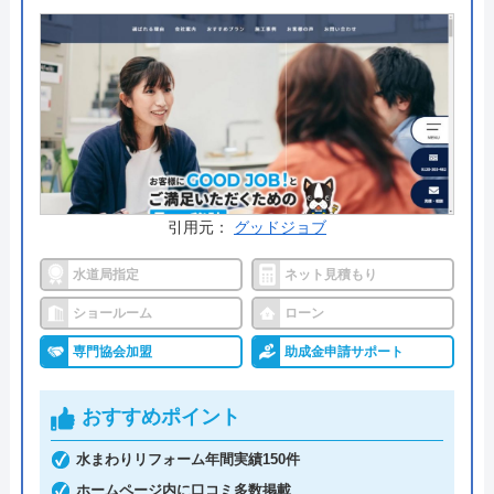
ており、表示価格以外は一切かからないので安心で
す。
出張料金や見積もり料金はかからず、トイレ交換で
はかかせない「排水形式の確認」や「取付可能トイ
レの紹介」も無料で行ってくれるので、まずは気軽
に相談してみてはいかがでしょうか。
公式サイトで
引用元：
グッドジョブ
料金詳細を見る
水道局指定
ネット見積もり
今すぐ電話で相談する
ショールーム
ローン
0120-221-611
受付時間： 24時間
専門協会加盟
助成金申請サポート
おすすめポイント
ハウスラボホーム の基本情報
水まわりリフォーム年間実績150件
運営会社
株式会社ハウスラボ
ホームページ内に口コミ多数掲載