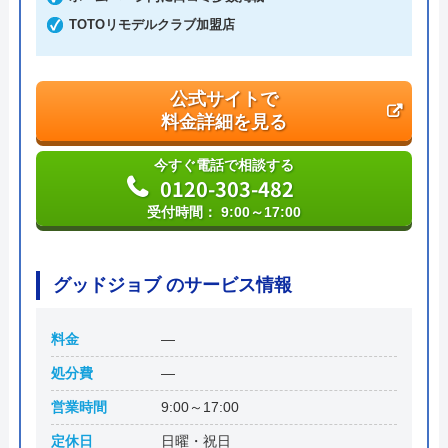
TOTOリモデルクラブ加盟店
代表者
丸山英利
創業・設立
平成21年5月1日設立
公式サイトで
料金詳細を見る
本社所在地
〒556-0014
大阪府大阪市浪速区大国2丁目1番6号
今すぐ電話で相談する
0120-303-482
受付時間： 9:00～17:00
グッドジョブ のサービス情報
料金
―
処分費
―
営業時間
9:00～17:00
定休日
日曜・祝日