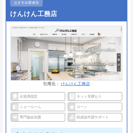
サポートが魅力です。
おすすめ業者④
けんけん工務店
ホームページでは自宅に合った商品や希望する機能
を持つ商品をすぐに選べる商品検索があるため、い
つでも商品を探すことが可能。そのまま購入や工事
の依頼までオンラインで完結できるため忙しい方に
もおすすめです。
公式サイトで
料金詳細を見る
引用元：
けんけん工務店
交換の達人 の基本情報
水道局指定
ネット見積もり
運営会社
株式会社ハウスラボ
ショールーム
ローン
代表者
丸山英利
専門協会加盟
助成金申請サポート
創業・設立
平成21年5月1日設立