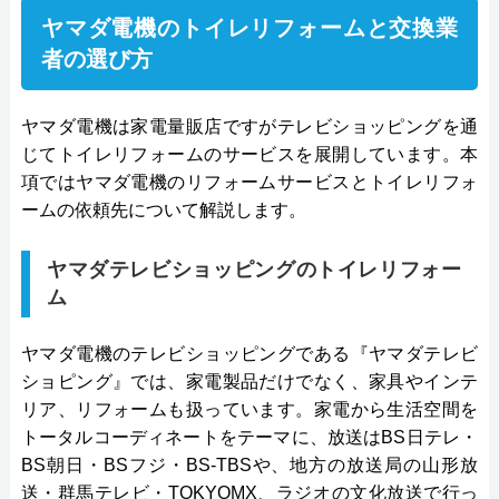
です。
ヤマダ電機のトイレリフォームと交換業
者の選び方
公式サイトで
料金詳細を見る
ヤマダ電機は家電量販店ですがテレビショッピングを通
今すぐ電話で相談する
じてトイレリフォームのサービスを展開しています。本
0120-091-026
項ではヤマダ電機のリフォームサービスとトイレリフォ
受付時間： 24時間
ームの依頼先について解説します。
ヤマダテレビショッピングのトイレリフォー
イースマイル の基本情報
ム
運営会社
株式会社イ―スマイル
ヤマダ電機のテレビショッピングである『ヤマダテレビ
代表者
島村禮孝
ショピング』では、家電製品だけでなく、家具やインテ
リア、リフォームも扱っています。家電から生活空間を
創業・設立
平成4年6月1日創業
トータルコーディネートをテーマに、放送はBS日テレ・
BS朝日・BSフジ・BS-TBSや、地方の放送局の山形放
本社所在地
〒542-0066
送・群馬テレビ・TOKYOMX、ラジオの文化放送で行っ
大阪府大阪市中央区瓦屋町3丁目7-3 イ