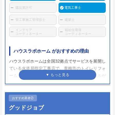
建設業許可
電気工事士
管工事施工管理技士
建築士
インテリア
福祉住環境
コーディネーター
コーディネーター
ハウスラボホーム がおすすめの理由
ハウスラボホームは全国32拠点でサービスを展開し
ている水道局指定工事店で、青梅市のトイレリフォ
ーム・交換にも対応しています。スタッフレベルが
高く、個人宅だけでなく企業実績も豊富なため安心
して依頼することができるでしょう。
おすすめ業者②
ホームページで表示されている価格は、商品代金・
グッドジョブ
工事費・処分費などすべてを含んだ最終金額となっ