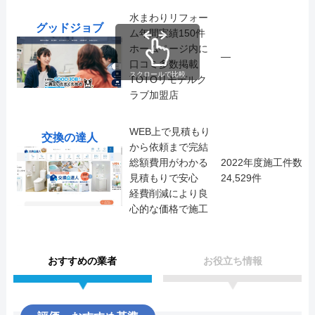
水まわりリフォー
グッドジョブ
ム年間実績150件
ホームページ内に
―
口コミ多数掲載
スクロールで比較
TOTOリモデルク
ラブ加盟店
WEB上で見積もり
交換の達人
から依頼まで完結
総額費用がわかる
2022年度施工件数
見積もりで安心
24,529件
経費削減により良
心的な価格で施工
おすすめの業者
お役立ち情報